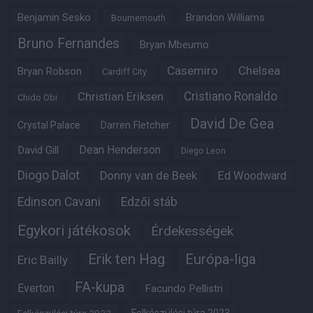
Benjamin Sesko
Brandon Williams
Bournemouth
Bruno Fernandes
Bryan Mbeumo
Casemiro
Chelsea
Bryan Robson
Cardiff City
Christian Eriksen
Cristiano Ronaldo
Chido Obi
David De Gea
Crystal Palace
Darren Fletcher
Dean Henderson
David Gill
Diego Leon
Diogo Dalot
Donny van de Beek
Ed Woodward
Edinson Cavani
Edzői stáb
Egykori játékosok
Érdekességek
Erik ten Hag
Európa-liga
Eric Bailly
FA-kupa
Everton
Facundo Pellistri