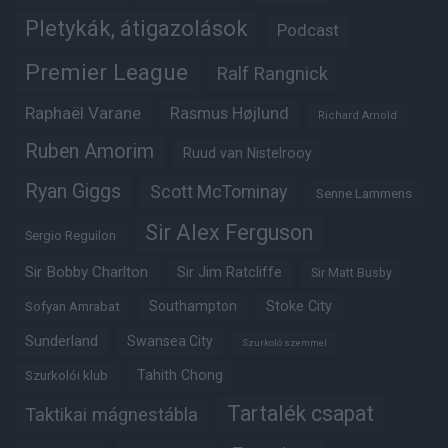
Pletykák, átigazolások
Podcast
Premier League
Ralf Rangnick
Raphaël Varane
Rasmus Højlund
Richard Arnold
Ruben Amorim
Ruud van Nistelrooy
Ryan Giggs
Scott McTominay
Senne Lammens
Sir Alex Ferguson
Sergio Reguilon
Sir Bobby Charlton
Sir Jim Ratcliffe
Sir Matt Busby
Southampton
Stoke City
Sofyan Amrabat
Sunderland
Swansea City
Szurkoló szemmel
Tahith Chong
Szurkolói klub
Tartalék csapat
Taktikai mágnestábla