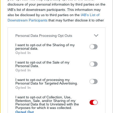
Manchester United
disclosure of your personal information by third parties on the
IAB’s list of downstream participants. This information may
Felkészülési szezon 4. mérkőzés
Nya Ullevi, Göteborg
also be disclosed by us to third parties on the
IAB’s List of
2026-08-08 17:00
Downstream Participants
that may further disclose it to other
third parties.
1 nap 18 óra 23 perc 52 másodperc
Please note that this website/app uses one or more Google
Personal Data Processing Opt Outs
services and may gather and store information including but
not limited to your visit or usage behaviour. You may click to
I want to opt-out of the Sharing of my
Leeds United
vs
Manchester United
2026-08-12 20:30
personal data.
grant or deny consent to Google and its third-party tags to
Opted In
AC Milan
vs
Manchester United
2026-08-15 18:00
use your data for below specified purposes in below Google
consent section.
I want to opt-out of the Sale of my
Personal Data.
ELŐZŐ MÉRKŐZÉSEK
Opted In
I want to opt-out of processing my
Personal Data for Targeted Advertising.
Támogatás
Opted In
I want to opt-out of Collection, Use,
Retention, Sale, and/or Sharing of my
Támogasd adományoddal
Personal Data that Is Unrelated with the
a ManUtdFanatics.hu működését!
Purposes for which it was collected.
Opted Out