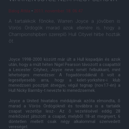
Balog Attila
•
2011. november. 18. 06:47
A tartalékok fõnöke, Warren Joyce a jövõben is
Vörös Ördögök marad azok ellenére is, hogy a
Championshipben szereplõ Hull Cityvel hírbe hozták
õt.
Joyce 1998-2000 között már ült a Hull kispadján és azok
után, hogy a múlt héten Nigel Pearson távozott a csapattól
a Leicester Cityhez, Joyce neve ismét felbukkant, mint
lehetséges menedzser. A fogadóirodáknál õ volt a
legesélyesebb arra, hogy a kelet-yorkshire-i klub
menedzseri posztját átvegye, végül tegnap (nov.17-én) a
Hull Nicky Barmby-t nevezte ki menedzsernek.
Joyce a United hivatalos médiájának azóta elmondta, õ
marad a Vörös Ördögöknél és továbbra is a tartalék
csapat vezetõje lesz- Az õ vezetésével eddig 28
mérkõzést játszott a csapat, melybõl 18-at megnyert, 6
döntetlen mellett csak négy alkalommal szenvedett
vereséget.