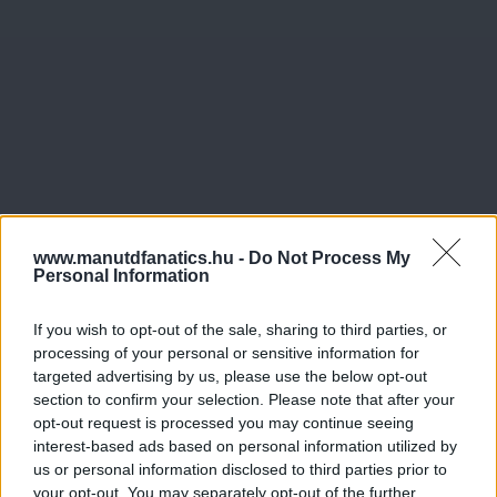
www.manutdfanatics.hu -
Do Not Process My
Personal Information
If you wish to opt-out of the sale, sharing to third parties, or
processing of your personal or sensitive information for
Meccs Center
targeted advertising by us, please use the below opt-out
section to confirm your selection. Please note that after your
opt-out request is processed you may continue seeing
interest-based ads based on personal information utilized by
Paris Saint-Germain
vs
us or personal information disclosed to third parties prior to
your opt-out. You may separately opt-out of the further