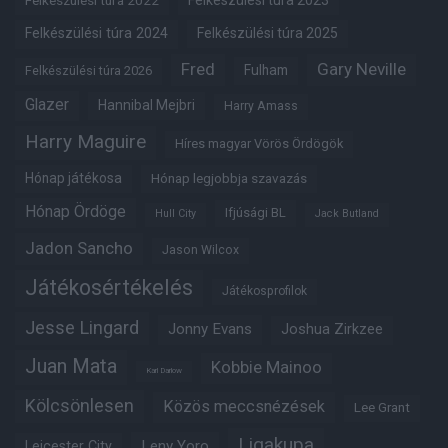
Felkészülési túra 2022
Felkészülési túra 2023
Felkészülési túra 2024
Felkészülési túra 2025
Fred
Gary Neville
Fulham
Felkészülési túra 2026
Glazer
Hannibal Mejbri
Harry Amass
Harry Maguire
Híres magyar Vörös Ördögök
Hónap játékosa
Hónap legjobbja szavazás
Hónap Ördöge
Ifjúsági BL
Hull City
Jack Butland
Jadon Sancho
Jason Wilcox
Játékosértékelés
Játékosprofilok
Jesse Lingard
Jonny Evans
Joshua Zirkzee
Juan Mata
Kobbie Mainoo
Karl Darlow
Kölcsönlesen
Közös meccsnézések
Lee Grant
Ligakupa
Leny Yoro
Leicester City