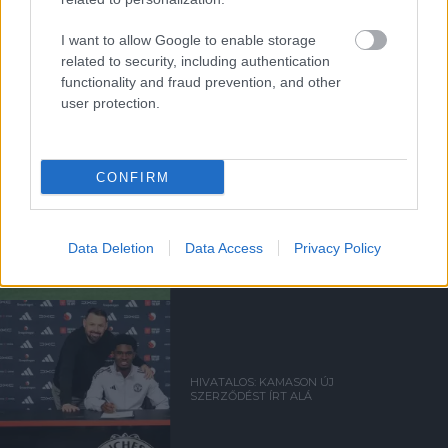
FLETCHER: EZ EGY ŐRÜLT
I want to allow Google to enable storage
HÉT VOLT!
related to security, including authentication
functionality and fraud prevention, and other
user protection.
CONFIRM
MEGVAN AZ U21-ES CSAPAT
ELLENFELE A
RÁJÁTSZÁSBAN
Data Deletion
Data Access
Privacy Policy
HIVATALOS: KAMASON ÚJ
SZERZŐDÉST ÍRT ALÁ