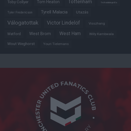
Tottenham
Tom Heaton
Toby Collyer
Trófeabibliográfia
Tyrell Malacia
Utazás
Tyler Fredericson
Válogatottak
Victor Lindelöf
Visszhang
West Ham
West Brom
Watford
Willy Kambwala
Wout Weghorst
Youri Tielemans