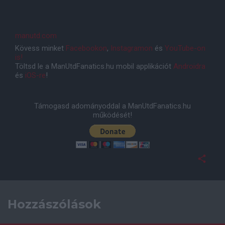
manutd.com
Kövess minket
Facebookon
,
Instagramon
és
YouTube-on
is!
Töltsd le a ManUtdFanatics.hu mobil applikációt
Androidra
és
iOS-re
!
Támogasd adományoddal a ManUtdFanatics.hu
működését!
Hozzászólások