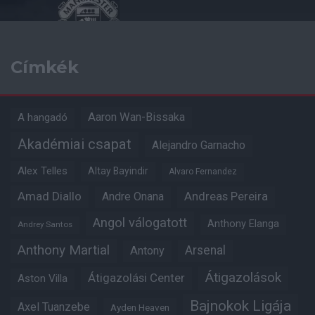
Címkék
Aaron Wan-Bissaka
A hangadó
Akadémiai csapat
Alejandro Garnacho
Alex Telles
Altay Bayindir
Alvaro Fernandez
Amad Diallo
Andre Onana
Andreas Pereira
Angol válogatott
Anthony Elanga
Andrey Santos
Anthony Martial
Arsenal
Antony
Átigazolások
Átigazolási Center
Aston Villa
Bajnokok Ligája
Axel Tuanzebe
Ayden Heaven