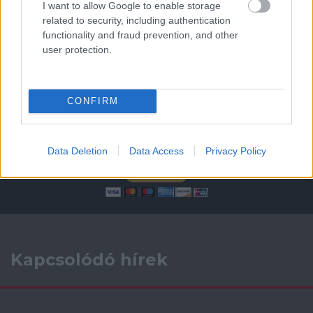
I want to allow Google to enable storage
AC Milan
vs
Manchester United
2026-08-15 18:00
related to security, including authentication
functionality and fraud prevention, and other
ELŐZŐ MÉRKŐZÉSEK
user protection.
Támogatás
CONFIRM
Támogasd adományoddal
a ManUtdFanatics.hu működését!
Data Deletion
Data Access
Privacy Policy
Kapcsolódó hírek