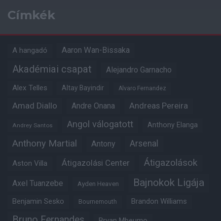
Címkék
Aaron Wan-Bissaka
A hangadó
Akadémiai csapat
Alejandro Garnacho
Alex Telles
Altay Bayindir
Alvaro Fernandez
Amad Diallo
Andre Onana
Andreas Pereira
Angol válogatott
Anthony Elanga
Andrey Santos
Anthony Martial
Arsenal
Antony
Átigazolások
Átigazolási Center
Aston Villa
Bajnokok Ligája
Axel Tuanzebe
Ayden Heaven
Benjamin Sesko
Brandon Williams
Bournemouth
Bruno Fernandes
Bryan Mbeumo