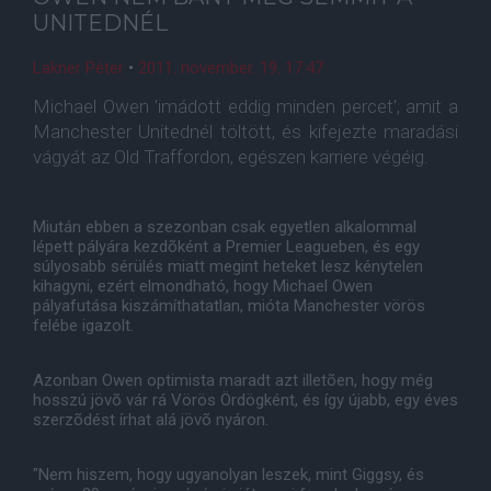
UNITEDNÉL
Lakner Péter
•
2011. november. 19. 17:47
Michael Owen 'imádott eddig minden percet', amit a
Manchester Unitednél töltött, és kifejezte maradási
vágyát az Old Traffordon, egészen karriere végéig.
Miután ebben a szezonban csak egyetlen alkalommal
lépett pályára kezdõként a Premier Leagueben, és egy
súlyosabb sérülés miatt megint heteket lesz kénytelen
kihagyni, ezért elmondható, hogy Michael Owen
pályafutása kiszámíthatatlan, mióta Manchester vörös
felébe igazolt.
Azonban Owen optimista maradt azt illetõen, hogy még
hosszú jövõ vár rá Vörös Ördögként, és így újabb, egy éves
szerzõdést írhat alá jövõ nyáron.
"Nem hiszem, hogy ugyanolyan leszek, mint Giggsy, és