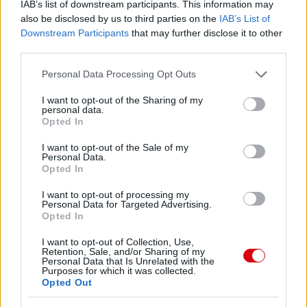
IAB’s list of downstream participants. This information may
also be disclosed by us to third parties on the
IAB’s List of
Downstream Participants
that may further disclose it to other
third parties.
Please note that this website/app uses one or more Google
Personal Data Processing Opt Outs
services and may gather and store information including but
not limited to your visit or usage behaviour. You may click to
I want to opt-out of the Sharing of my
personal data.
grant or deny consent to Google and its third-party tags to
Opted In
use your data for below specified purposes in below Google
consent section.
I want to opt-out of the Sale of my
Personal Data.
Opted In
I want to opt-out of processing my
Personal Data for Targeted Advertising.
Opted In
I want to opt-out of Collection, Use,
Retention, Sale, and/or Sharing of my
Personal Data that Is Unrelated with the
Purposes for which it was collected.
Opted Out