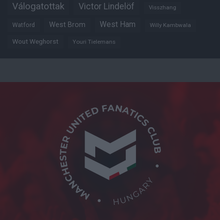
Válogatottak
Victor Lindelöf
Visszhang
West Ham
West Brom
Watford
Willy Kambwala
Wout Weghorst
Youri Tielemans