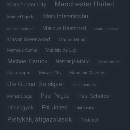
Manchester United
Manchester City
Manutdfanatics.hu
Manuel Ugarte
Marcus Rashford
Marcel Sabitzer
Martin Dubravka
Mason Greenwood
Mason Mount
Matheus Cunha
Matthijs de Ligt
Michael Carrick
Nemanja Matic
Newcastle
Női csapat
Noussair Mazraoui
Norwich City
Ole Gunnar Solskjaer
Omar Berrada
Paul Pogba
Paul Scholes
Patrick Dorgu
Phil Jones
Pénzügyek
Phil Neville
Pletykák, átigazolások
Podcast