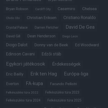
Casemiro
Chelsea
Bryan Robson
Cardiff City
Christian Eriksen
Cristiano Ronaldo
Chido Obi
David De Gea
Crystal Palace
Darren Fletcher
Dean Henderson
David Gill
Diego Leon
Diogo Dalot
Donny van de Beek
Ed Woodward
Edinson Cavani
Edzői stáb
Egykori játékosok
Érdekességek
Erik ten Hag
Európa-liga
Eric Bailly
FA-kupa
Everton
Facundo Pellistri
Felkészülési túra 2022
Felkészülési túra 2023
Felkészülési túra 2024
Felkészülési túra 2025