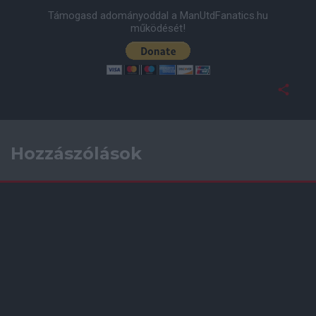
Támogasd adományoddal a ManUtdFanatics.hu
működését!
Hozzászólások