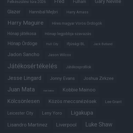
Fred
Gary Neville
Fulham
Felkészülési túra 2026
Glazer
Hannibal Mejbri
Harry Amass
Harry Maguire
Híres magyar Vörös Ördögök
Hónap játékosa
Hónap legjobbja szavazás
Hónap Ördöge
Ifjúsági BL
Hull City
Jack Butland
Jadon Sancho
Jason Wilcox
Játékosértékelés
Játékosprofilok
Jesse Lingard
Jonny Evans
Joshua Zirkzee
Juan Mata
Kobbie Mainoo
Karl Darlow
Kölcsönlesen
Közös meccsnézések
Lee Grant
Ligakupa
Leny Yoro
Leicester City
Luke Shaw
Lisandro Martinez
Liverpool