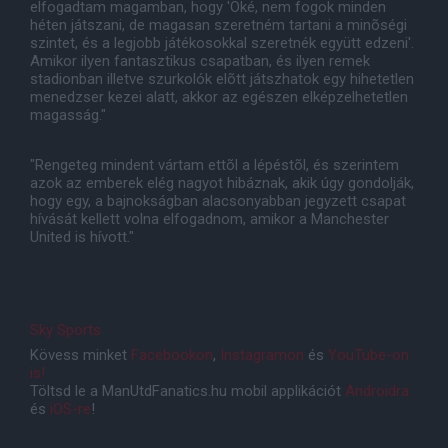
elfogadtam magamban, hogy 'Oké, nem fogok minden
héten játszani, de magasan szeretném tartani a minõségi
szintet, és a legjobb játékosokkal szeretnék együtt edzeni'.
Amikor ilyen fantasztikus csapatban, és ilyen remek
stadionban illetve szurkolók elõtt játszhatok egy hihetetlen
menedzser kezei alatt, akkor az egészen elképzelhetetlen
magasság."
"Rengeteg mindent vártam ettõl a lépéstõl, és szerintem
azok az emberek elég nagyot hibáznak, akik úgy gondolják,
hogy egy, a bajnokságban alacsonyabban jegyzett csapat
hívását kellett volna elfogadnom, amikor a Manchester
United is hívott."
Sky Sports
Kövess minket
Facebookon
,
Instagramon
és
YouTube-on
is!
Töltsd le a ManUtdFanatics.hu mobil applikációt
Androidra
és
iOS-re
!