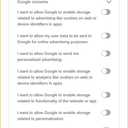
Google consents
I want to allow Google to enable storage
related to advertising like cookies on web or
device identifiers in apps.
I want to allow my user data to be sent to
Google for online advertising purposes.
Meccs Center
I want to allow Google to send me
personalized advertising.
Paris Saint-Germain
vs
I want to allow Google to enable storage
Manchester United
related to analytics like cookies on web or
device identifiers in apps.
Felkészülési szezon 4. mérkőzés
Nya Ullevi, Göteborg
I want to allow Google to enable storage
2026-08-08 17:00
related to functionality of the website or app.
I want to allow Google to enable storage
related to personalization.
Leeds United
vs
Manchester United
2026-08-12 20:30