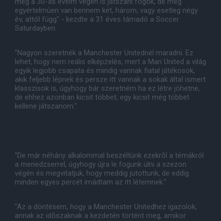
még a 30-as éveim végén is játszani fogok, de még
egyértelmûen van bennem két, három, vagy esetleg négy
év, attól függ" - kezdte a 31 éves támadó a Soccer
Saturdayben.
"Nagyon szeretnék a Manchester Unitednél maradni. Ez
lehet, hogy nem reális elképzelés, mert a Man United a világ
egyik legjobb csapata és mindig vannak fiatal játékosok,
akik feljebb lépnek és persze itt vannak a sokak által ismert
klasszisok is, úgyhogy bár szeretném ha ez létre jöhetne,
de ehhez azonban kicsit többet, egy kicsit még többet
kellene játszanom."
"De már néhány alkalommal beszéltünk ezekrõl a témákról
a menedzserrel, úgyhogy újra le fogunk ülni a szezon
végén és megvitatjuk, hogy meddig jutottunk, de eddig
minden egyes percét imádtam az itt létemnek."
"Az a döntésem, hogy a Manchester Unitedhez igazolok,
annak az idõszaknak a kezdetén történt meg, amikor