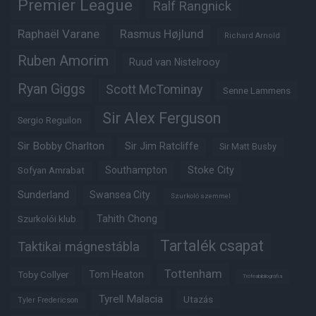
Premier League
Ralf Rangnick
Raphaël Varane
Rasmus Højlund
Richard Arnold
Ruben Amorim
Ruud van Nistelrooy
Ryan Giggs
Scott McTominay
Senne Lammens
Sir Alex Ferguson
Sergio Reguilon
Sir Bobby Charlton
Sir Jim Ratcliffe
Sir Matt Busby
Southampton
Stoke City
Sofyan Amrabat
Sunderland
Swansea City
Szurkoló szemmel
Tahith Chong
Szurkolói klub
Tartalék csapat
Taktikai mágnestábla
Tottenham
Tom Heaton
Toby Collyer
Trófeabibliográfia
Tyrell Malacia
Utazás
Tyler Fredericson