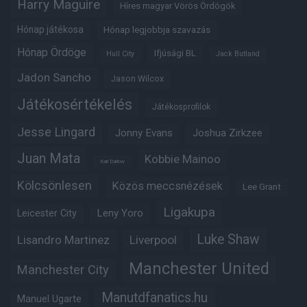
Harry Maguire
Híres magyar Vörös Ördögök
Hónap játékosa
Hónap legjobbja szavazás
Hónap Ördöge
Ifjúsági BL
Hull City
Jack Butland
Jadon Sancho
Jason Wilcox
Játékosértékelés
Játékosprofilok
Jesse Lingard
Jonny Evans
Joshua Zirkzee
Juan Mata
Kobbie Mainoo
Karl Darlow
Kölcsönlesen
Közös meccsnézések
Lee Grant
Ligakupa
Leny Yoro
Leicester City
Luke Shaw
Lisandro Martinez
Liverpool
Manchester United
Manchester City
Manutdfanatics.hu
Manuel Ugarte