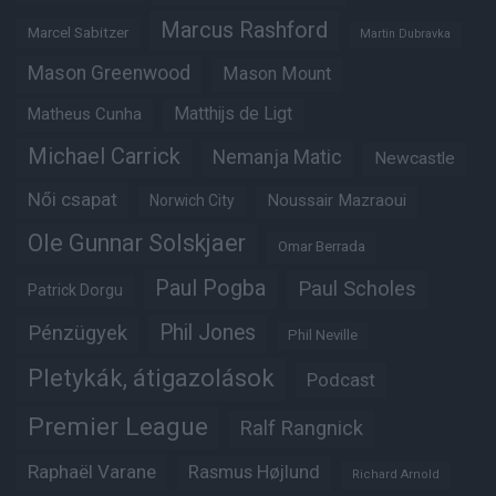
Marcus Rashford
Marcel Sabitzer
Martin Dubravka
Mason Greenwood
Mason Mount
Matheus Cunha
Matthijs de Ligt
Michael Carrick
Nemanja Matic
Newcastle
Női csapat
Noussair Mazraoui
Norwich City
Ole Gunnar Solskjaer
Omar Berrada
Paul Pogba
Paul Scholes
Patrick Dorgu
Phil Jones
Pénzügyek
Phil Neville
Pletykák, átigazolások
Podcast
Premier League
Ralf Rangnick
Raphaël Varane
Rasmus Højlund
Richard Arnold