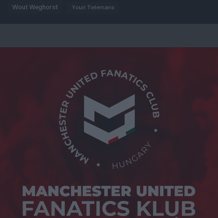
Wout Weghorst
Youri Tielemans