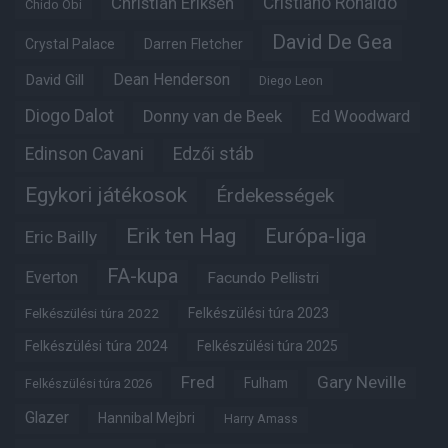
Christian Eriksen
Cristiano Ronaldo
Chido Obi
David De Gea
Crystal Palace
Darren Fletcher
Dean Henderson
David Gill
Diego Leon
Diogo Dalot
Donny van de Beek
Ed Woodward
Edinson Cavani
Edzői stáb
Egykori játékosok
Érdekességek
Erik ten Hag
Európa-liga
Eric Bailly
FA-kupa
Everton
Facundo Pellistri
Felkészülési túra 2022
Felkészülési túra 2023
Felkészülési túra 2024
Felkészülési túra 2025
Fred
Gary Neville
Fulham
Felkészülési túra 2026
Glazer
Hannibal Mejbri
Harry Amass