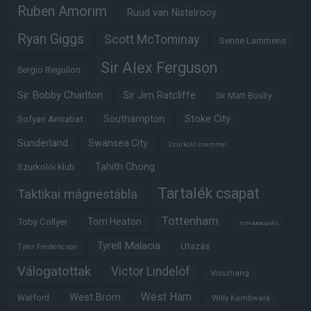
Ruben Amorim
Ruud van Nistelrooy
Ryan Giggs
Scott McTominay
Senne Lammens
Sir Alex Ferguson
Sergio Reguilon
Sir Bobby Charlton
Sir Jim Ratcliffe
Sir Matt Busby
Southampton
Stoke City
Sofyan Amrabat
Sunderland
Swansea City
Szurkoló szemmel
Tahith Chong
Szurkolói klub
Tartalék csapat
Taktikai mágnestábla
Tottenham
Tom Heaton
Toby Collyer
Trófeabibliográfia
Tyrell Malacia
Utazás
Tyler Fredericson
Válogatottak
Victor Lindelöf
Visszhang
West Ham
West Brom
Watford
Willy Kambwala