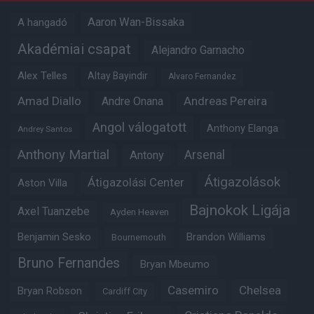
Aaron Wan-Bissaka
A hangadó
Akadémiai csapat
Alejandro Garnacho
Alex Telles
Altay Bayindir
Alvaro Fernandez
Amad Diallo
Andre Onana
Andreas Pereira
Angol válogatott
Anthony Elanga
Andrey Santos
Anthony Martial
Arsenal
Antony
Átigazolások
Átigazolási Center
Aston Villa
Bajnokok Ligája
Axel Tuanzebe
Ayden Heaven
Benjamin Sesko
Brandon Williams
Bournemouth
Bruno Fernandes
Bryan Mbeumo
Casemiro
Chelsea
Bryan Robson
Cardiff City