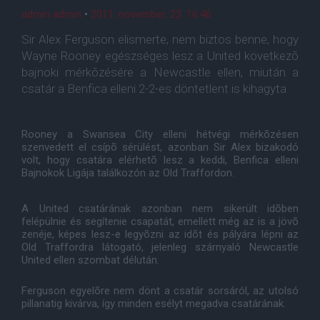
admin admin
•
2011. november. 23. 16:46
Sir Alex Ferguson elismerte, nem biztos benne, hogy
Wayne Rooney egészséges lesz a United következõ
bajnoki mérkõzésére a Newcastle ellen, miután a
csatár a Benfica elleni 2-2-es döntetlent is kihagyta.
Rooney a Swansea City elleni hétvégi mérkõzésen
szenvedett el csípõ sérülést, azonban Sir Alex bizakodó
volt, hogy csatára elérhetõ lesz a keddi, Benfica elleni
Bajnokok Ligája találkozón az Old Traffordon.
A United csatárának azonban nem sikerült idõben
felépülnie és segítenie csapatát, emellett még az is a jövõ
zenéje, képes lesz-e legyõzni az idõt és pályára lépni az
Old Traffordra látogató, jelenleg szárnyaló Newcastle
United ellen szombat délután.
Ferguson egyelõre nem dönt a csatár sorsáról, az utolsó
pillanatig kivárva, így minden esélyt megadva csatárának.