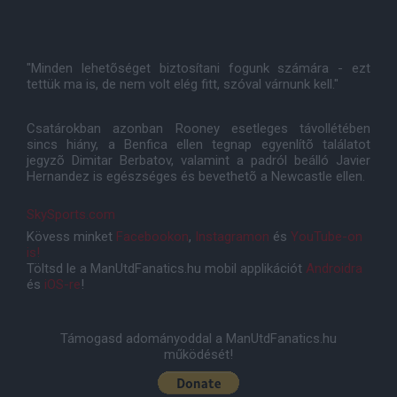
"Minden lehetõséget biztosítani fogunk számára - ezt
tettük ma is, de nem volt elég fitt, szóval várnunk kell."
Csatárokban azonban Rooney esetleges távollétében
sincs hiány, a Benfica ellen tegnap egyenlítõ találatot
jegyzõ Dimitar Berbatov, valamint a padról beálló Javier
Hernandez is egészséges és bevethetõ a Newcastle ellen.
SkySports.com
Kövess minket
Facebookon
,
Instagramon
és
YouTube-on
is!
Töltsd le a ManUtdFanatics.hu mobil applikációt
Androidra
és
iOS-re
!
Támogasd adományoddal a ManUtdFanatics.hu
működését!