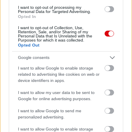
I want to opt-out of processing my
Personal Data for Targeted Advertising.
Opted In
Meccs Center
I want to opt-out of Collection, Use,
Retention, Sale, and/or Sharing of my
Personal Data that Is Unrelated with the
Paris Saint-Germain
vs
Purposes for which it was collected.
Opted Out
Manchester United
Google consents
Felkészülési szezon 4. mérkőzés
Nya Ullevi, Göteborg
I want to allow Google to enable storage
2026-08-08 17:00
related to advertising like cookies on web or
device identifiers in apps.
2 nap 4 óra 1 perc 57 másodperc
I want to allow my user data to be sent to
Google for online advertising purposes.
Leeds United
vs
Manchester United
2026-08-12 20:30
I want to allow Google to send me
AC Milan
vs
Manchester United
2026-08-15 18:00
personalized advertising.
I want to allow Google to enable storage
ELŐZŐ MÉRKŐZÉSEK