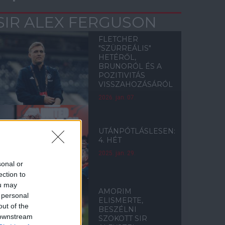
SIR ALEX FERGUSON
FLETCHER
"SZÜRREÁLIS"
HETÉRŐL,
BRUNORÓL ÉS A
POZITIVITÁS
VISSZAHOZÁSÁRÓL
2026. jan. 07.
UTÁNPÓTLÁSLESEN:
4. HÉT
2025. jan. 29.
sonal or
ection to
ou may
AMORIM
 personal
ELISMERTE,
out of the
BESZÉLNI
 downstream
SZOKOTT SIR