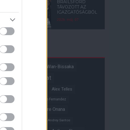
BRAILSFORD
TÁVOZOTT AZ
IGAZGATÓSÁGBÓL
2026. máj. 07.
Címkék
Aaron Wan-Bissaka
A hangadó
Akadémiai csapat
Alejandro Garnacho
Alex Telles
Altay Bayindir
Alvaro Fernandez
Amad Diallo
Andre Onana
Andreas Pereira
Andrey Santos