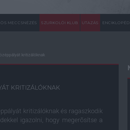
ÖS MECCSNÉZÉS
SZURKOLÓI KLUB
UTAZÁS
ENCIKLOPÉD
középpályát kritizálóknak
YÁT KRITIZÁLÓKNAK
éppályát kritizálóknak és ragaszkodik
ekkel igazolni, hogy megerõsítse a