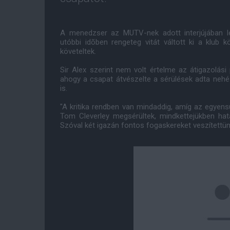
A menedzser az MUTV-nek adott interjújában l
utóbbi idõben rengeteg vitát váltott ki a klub 
követeltek.
Sir Alex szerint nem volt értelme az átigazolási
ahogy a csapat átvészelte a sérülések adta neh
is.
"A kritika rendben van mindaddig, amíg az egyens
Tom Cleverley megsérültek, mindkettejükben hata
Szóval két igazán fontos fogaskereket veszítettünk