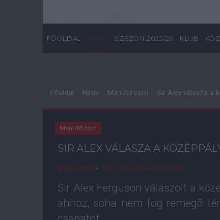
FŐOLDAL
HÍREK
SZEZON 2025/26
KLUB
KÖZ
Főoldal
Hírek
ManUtd.com
Sir Alex válasza a 
ManUtd.com
SIR ALEX VÁLASZA A KÖZÉPPÁL
Balog Attila
•
2011. november. 25. 21:08
Sir Alex Ferguson válaszolt a köz
ahhoz, soha nem fog remegõ térd
csapatot.