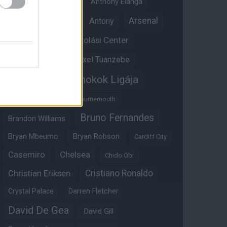
Angol válogatott
Anthony Elanga
Anthony Martial
Arsenal
Antony
Átigazolási Center
Aston Villa
Átigazolások
Axel Tuanzebe
Bajnokok Ligája
Ayden Heaven
Benjamin Sesko
Bournemouth
Bruno Fernandes
Brandon Williams
Bryan Mbeumo
Bryan Robson
Cardiff City
Casemiro
Chelsea
Chido Obi
Christian Eriksen
Cristiano Ronaldo
Crystal Palace
Darren Fletcher
David De Gea
David Gill