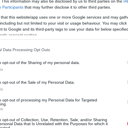
. This information may also be disclosed by us to third parties on the
IA
Participants
that may further disclose it to other third parties.
ernél és a Watfordnál. Ezektõl a kölcsönöktõl érettebbé
 that this website/app uses one or more Google services and may gath
including but not limited to your visit or usage behaviour. You may click 
 to Google and its third-party tags to use your data for below specifi
ogle consent section.
ube-on is!
droidra
és
iOS-re
!
l Data Processing Opt Outs
o opt-out of the Sharing of my personal data.
ManUtdFanatics.hu működését!
In
o opt-out of the Sale of my Personal Data.
In
to opt-out of processing my Personal Data for Targeted
ing.
In
o opt-out of Collection, Use, Retention, Sale, and/or Sharing
ersonal Data that Is Unrelated with the Purposes for which it
lected.