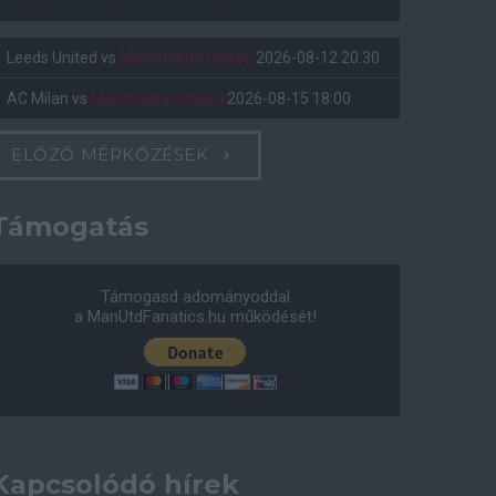
Leeds United
vs
Manchester United
2026-08-12 20:30
AC Milan
vs
Manchester United
2026-08-15 18:00
ELŐZŐ MÉRKŐZÉSEK
Támogatás
Támogasd adományoddal
a ManUtdFanatics.hu működését!
Kapcsolódó hírek