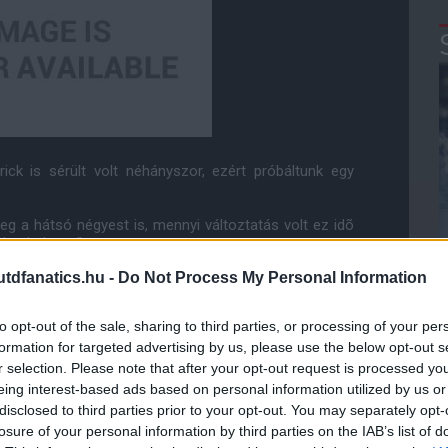
rick is sérült volt néhányszor, ezért próbáltunk egy
g a hátsó négyest is, mennyi változtatás volt ez idõ
uk mindenzt."
dfanatics.hu -
Do Not Process My Personal Information
sõ középpályást'! Nos, meg is tenném, ha lenne olyan
 volna egy fiatal Bryan Robsont vagy Roy Keane-t, mi
Nem mondtunk le arról a lehetõségrõl, hogy javítsunk a
to opt-out of the sale, sharing to third parties, or processing of your per
formation for targeted advertising by us, please use the below opt-out s
r selection. Please note that after your opt-out request is processed y
elyettesítése eltart egy ideig, de továbbra is bízik a
eing interest-based ads based on personal information utilized by us or
disclosed to third parties prior to your opt-out. You may separately opt-
eltelik egy bizonyos idõ, amíg valaki a tartalékból vagy
losure of your personal information by third parties on the IAB’s list of
õl" - magyarázta a menedzser.