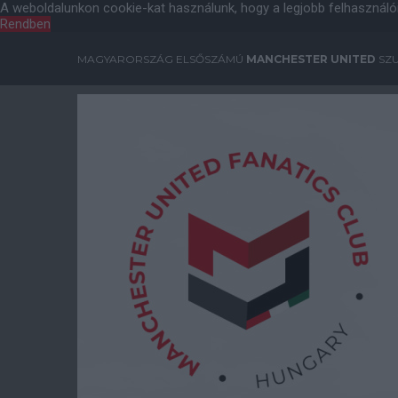
A weboldalunkon cookie-kat használunk, hogy a legjobb felhasználó
Rendben
MAGYARORSZÁG ELSŐSZÁMÚ
MANCHESTER UNITED
SZU