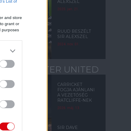
B’s List of
ALEXSZEL
2025. jan. 21.
er and store
to grant or
ed purposes
RUUD BESZÉLT
SIR ALEXSZEL
2024. nov. 01.
MANCHESTER UNITED
CARRICKET
FOGJA AJÁNLANI
A VEZETŐSÉG
RATCLIFFE-NEK
2026. máj. 13.
SIR DAVE