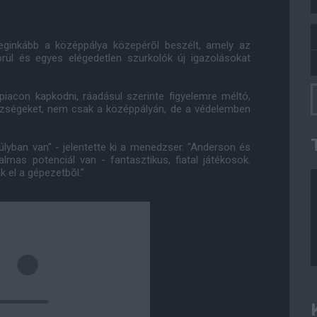
eginkább a középpálya közepérõl beszélt, amely az
körül és egyes elégedetlen szurkolók új igazolásokat
 piacon kapkodni, ráadásul szerinte figyelemre méltó,
ézségeket, nem csak a középpályán, de a védelemben
úlyban van" - jelentette ki a menedzser. "Anderson és
lmas potenciál van - fantasztikus, fiatal játékosok.
 el a gépezetbõl."