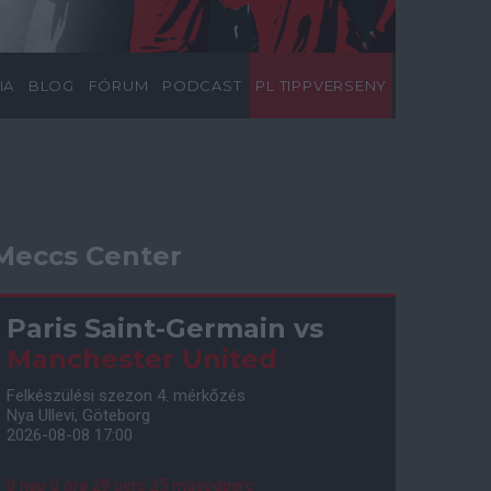
IA
BLOG
FÓRUM
PODCAST
PL TIPPVERSENY
Meccs Center
Paris Saint-Germain
vs
Manchester United
Felkészülési szezon 4. mérkőzés
Nya Ullevi, Göteborg
2026-08-08 17:00
0 nap 0 óra 29 perc 24 másodperc