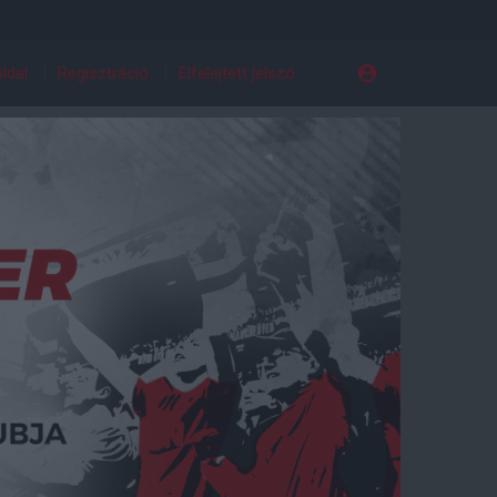
ldal
Regisztráció
Elfelejtett jelszó