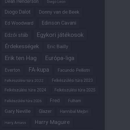
Dean Henderson
Diego Leon
Diogo Dalot
Donny van de Beek
Edinson Cavani
Ed Woodward
Egykori játékosok
Edzői stáb
Érdekességek
Eric Bailly
Erik ten Hag
Európa-liga
FA-kupa
Everton
Facundo Pellistri
Felkészülési túra 2022
Felkészülési túra 2023
Felkészülési túra 2024
Felkészülési túra 2025
Fred
Fulham
Felkészülési túra 2026
Gary Neville
Glazer
Hannibal Mejbri
Harry Maguire
Harry Amass