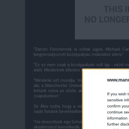
"Darren Fletchernek is voltak ügyei, Michael Car
kiegyensúlyozott középpályás mûködést elérni."
"És ez nem csak a középpályán volt így - nézd me
alatt. Mindennek ellenére kivételesen jó megoldott
www.manut
"Mindenki azt mondja, 'menj és vegyél egy közép
aki, a Manchester Unitednek megfelel. Ha láttunk
lettünk volna az elsõk, akik le akarják igazolni. 
If you wish 
csapatunkon."
sensitive in
confirm you
Sir Alex tudta, hogy a visszavonuló Paul Scholes h
saját fiatalok bevetésében.
continue se
information 
"Ha elveszítünk egy Scholes féle ragyogó játékost, 
further disc
akadémiáról kiemelkedik, vagy visszatér kölcsönb