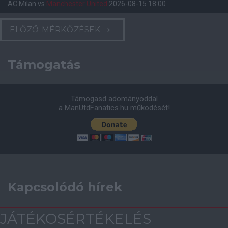
AC Milan
vs
Manchester United
2026-08-15 18:00
ELŐZŐ MÉRKŐZÉSEK
Támogatás
Támogasd adományoddal
a ManUtdFanatics.hu működését!
Kapcsolódó hírek
JÁTÉKOSÉRTÉKELÉS