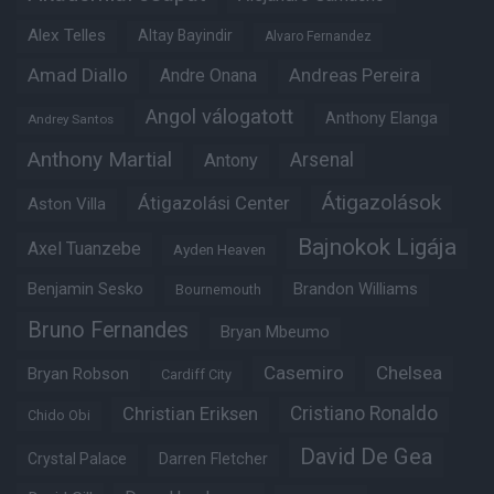
Alex Telles
Altay Bayindir
Alvaro Fernandez
Amad Diallo
Andre Onana
Andreas Pereira
Angol válogatott
Anthony Elanga
Andrey Santos
Anthony Martial
Arsenal
Antony
Átigazolások
Átigazolási Center
Aston Villa
Bajnokok Ligája
Axel Tuanzebe
Ayden Heaven
Benjamin Sesko
Brandon Williams
Bournemouth
Bruno Fernandes
Bryan Mbeumo
Casemiro
Chelsea
Bryan Robson
Cardiff City
Christian Eriksen
Cristiano Ronaldo
Chido Obi
David De Gea
Crystal Palace
Darren Fletcher