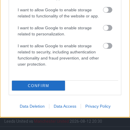
I want to allow Google to enable storage
related to functionality of the website or app.
I want to allow Google to enable storage
related to personalization.
Meccs Center
I want to allow Google to enable storage
related to security, including authentication
Paris Saint-Germain
vs
functionality and fraud prevention, and other
user protection.
Manchester United
Felkészülési szezon 4. mérkőzés
CONFIRM
Nya Ullevi, Göteborg
2026-08-08 17:00
2 nap 10 óra 40 perc 0 másodperc
Data Deletion
Data Access
Privacy Policy
Leeds United
vs
Manchester United
2026-08-12 20:30