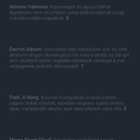
Antonio Valencia:
Képességeit és tapasztalatait
figyelembe véve okozhatott volna több problémát is egy
másodosztályú csapatnak.
5
Darron Gibson:
Szezonbeli elsõ mérkõzése volt, és több
alkalommal igen okosan játszotta meg a labdát, és bár gól
nem született belõle, legalább láthattunk néhányat a már
védjegyének számító átlövéseibõl.
7
Park Ji-Sung:
A koreai középpályás szokás szerint
nagyon sokat robotolt, azonban mégsem tudott semmi
olyan maradandót alkotni, amit várni lehetett volna tõle.
5