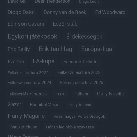
Dean Henderson
David Gill
Diego Leon
Diogo Dalot
Donny van de Beek
Ed Woodward
Edinson Cavani
Edzői stáb
Egykori játékosok
Érdekességek
Erik ten Hag
Európa-liga
Eric Bailly
FA-kupa
Everton
Facundo Pellistri
Felkészülési túra 2022
Felkészülési túra 2023
Felkészülési túra 2024
Felkészülési túra 2025
Fred
Gary Neville
Fulham
Felkészülési túra 2026
Glazer
Hannibal Mejbri
Harry Amass
Harry Maguire
Híres magyar Vörös Ördögök
Hónap játékosa
Hónap legjobbja szavazás