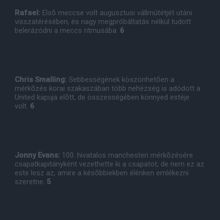
Rafael:
Elsõ meccse volt augusztusi vállmûtétjét utáni
visszatérésében, és nagy megpróbáltatás nélkül tudott
belerázódni a meccs ritmusába.
6
Chris Smalling:
Sebbességének köszönhetõen a
mérkõzés korai szakaszában több nehézség is adódott a
United kapuja elõtt, de összességében könnyed estéje
volt.
6
Jonny Evans:
100. hivatalos manchesteri mérkõzésére
csapatkapitányként vezethette ki a csapatot, de nem ez az
este lesz az, amire a késõbbiekben élénken emlékezni
szeretne.
5