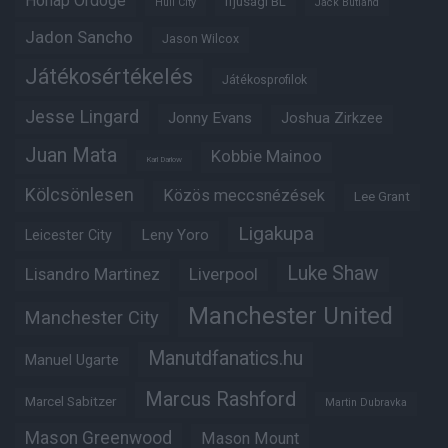
Hónap Ördöge
Ifjúsági BL
Hull City
Jack Butland
Jadon Sancho
Jason Wilcox
Játékosértékelés
Játékosprofilok
Jesse Lingard
Jonny Evans
Joshua Zirkzee
Juan Mata
Kobbie Mainoo
Karl Darlow
Kölcsönlesen
Közös meccsnézések
Lee Grant
Ligakupa
Leny Yoro
Leicester City
Luke Shaw
Lisandro Martinez
Liverpool
Manchester United
Manchester City
Manutdfanatics.hu
Manuel Ugarte
Marcus Rashford
Marcel Sabitzer
Martin Dubravka
Mason Greenwood
Mason Mount