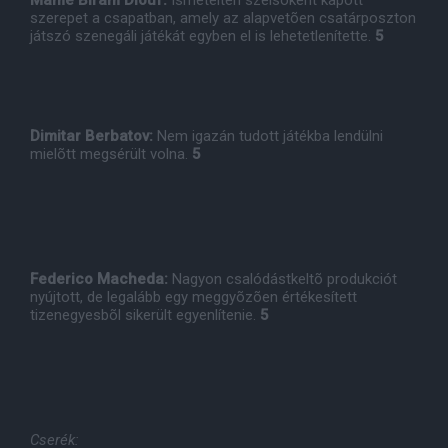
Mame Biram Diouf:
Ismételten szélsõként kapott
szerepet a csapatban, amely az alapvetõen csatárposzton
játszó szenegáli játékát egyben el is lehetetlenítette.
5
Dimitar Berbatov:
Nem igazán tudott játékba lendülni
mielõtt megsérült volna.
5
Federico Macheda:
Nagyon csalódástkeltõ produkciót
nyújtott, de legalább egy meggyõzõen értékesített
tizenegyesbõl sikerült egyenlítenie.
5
Cserék: