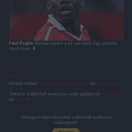
Paul Pogba
(Rafael helyére a 63. percben): Egy parádés
távoli lövés.
6
MEN
Kövess minket
Facebookon
,
Instagramon
és
YouTube-on
is!
Töltsd le a ManUtdFanatics.hu mobil applikációt
Androidra
és
iOS-re
!
Támogasd adományoddal a ManUtdFanatics.hu
működését!