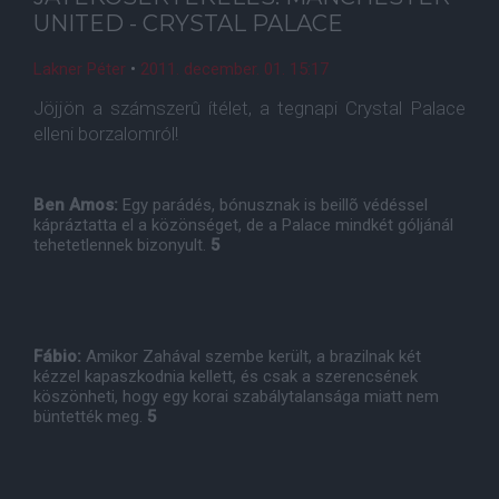
UNITED - CRYSTAL PALACE
Lakner Péter
•
2011. december. 01. 15:17
Jöjjön a számszerû ítélet, a tegnapi Crystal Palace
elleni borzalomról!
Ben Amos:
Egy parádés, bónusznak is beillõ védéssel
kápráztatta el a közönséget, de a Palace mindkét góljánál
tehetetlennek bizonyult.
5
Fábio:
Amikor Zahával szembe került, a brazilnak két
kézzel kapaszkodnia kellett, és csak a szerencsének
köszönheti, hogy egy korai szabálytalansága miatt nem
büntették meg.
5