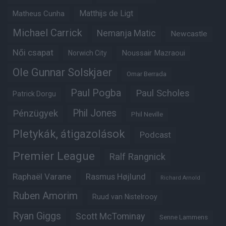
Matheus Cunha
Matthijs de Ligt
Michael Carrick
Nemanja Matic
Newcastle
Női csapat
Noussair Mazraoui
Norwich City
Ole Gunnar Solskjaer
Omar Berrada
Paul Pogba
Paul Scholes
Patrick Dorgu
Phil Jones
Pénzügyek
Phil Neville
Pletykák, átigazolások
Podcast
Premier League
Ralf Rangnick
Raphaël Varane
Rasmus Højlund
Richard Arnold
Ruben Amorim
Ruud van Nistelrooy
Ryan Giggs
Scott McTominay
Senne Lammens