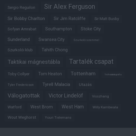
Sir Alex Ferguson
Sergio Reguilon
Sir Bobby Charlton
Sir Jim Ratcliffe
Sir Matt Busby
Southampton
Stoke City
Sofyan Amrabat
Sunderland
Swansea City
Szurkoló szemmel
Tahith Chong
Szurkolói klub
Tartalék csapat
Taktikai mágnestábla
Tottenham
Tom Heaton
Toby Collyer
Trófeabibliográfia
Tyrell Malacia
Utazás
Tyler Fredericson
Válogatottak
Victor Lindelöf
Visszhang
West Ham
West Brom
Watford
Willy Kambwala
Wout Weghorst
Youri Tielemans