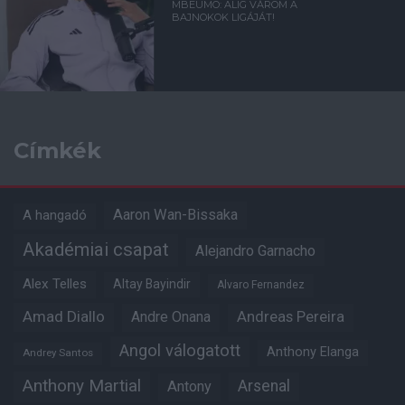
MBEUMO: ALIG VÁROM A
BAJNOKOK LIGÁJÁT!
Címkék
Aaron Wan-Bissaka
A hangadó
Akadémiai csapat
Alejandro Garnacho
Alex Telles
Altay Bayindir
Alvaro Fernandez
Amad Diallo
Andre Onana
Andreas Pereira
Angol válogatott
Anthony Elanga
Andrey Santos
Anthony Martial
Arsenal
Antony