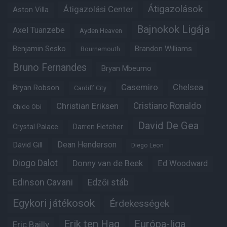
Átigazolások
Átigazolási Center
Aston Villa
Bajnokok Ligája
Axel Tuanzebe
Ayden Heaven
Benjamin Sesko
Brandon Williams
Bournemouth
Bruno Fernandes
Bryan Mbeumo
Casemiro
Chelsea
Bryan Robson
Cardiff City
Christian Eriksen
Cristiano Ronaldo
Chido Obi
David De Gea
Crystal Palace
Darren Fletcher
Dean Henderson
David Gill
Diego Leon
Diogo Dalot
Donny van de Beek
Ed Woodward
Edinson Cavani
Edzői stáb
Egykori játékosok
Érdekességek
Erik ten Hag
Európa-liga
Eric Bailly