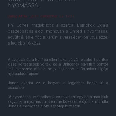
NYOMÁSSAL
Balog Attila
•
2011. december. 07. 17:37
Phil Jones magabiztos a szerdai Bajnokok Ligája
összecsapás elõtt, mondván a United a nyomással
együtt él és el fogja kerülni a vereséget, bejutva ezzel
a legjobb 16 közé.
A svájciak és a Benfica ellen hazai pályán eldobott pontok
kissé költségesek voltak, de a Unitednek egyetlen pontot
kell szereznie ahhoz, hogy bejusson a Bajnokok Ligája
nyolcaddöntõjébe.
Jones szerint ez a helyzet a legjobbat hozza ki a
csapatból.
"A nyomással erõsödhetsz és mivel mi egy hatalmas klub
vagyunk, a nyomás minden mérkõzésen elõjön" - mondta
Jones a mérkõzés elõtti sajtótájékoztatón.