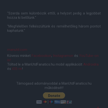
"Szerda sem különbözik ettõl, a helyzet pedig a legjobbat
hozza ki belõlünk."
"Megfelelõen felkészültünk és remélhetõleg három pontot
kaphatunk."
manutd.com
Kövess minket
Facebookon
,
Instagramon
és
YouTube-on
is!
Töltsd le a ManUtdFanatics.hu mobil applikációt
Androidra
és
iOS-re
!
Támogasd adományoddal a ManUtdFanatics.hu
működését!