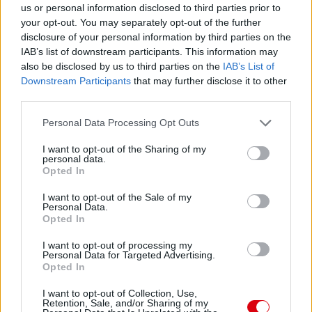
us or personal information disclosed to third parties prior to
Támogatás
your opt-out. You may separately opt-out of the further
disclosure of your personal information by third parties on the
IAB’s list of downstream participants. This information may
Támogasd adományoddal
also be disclosed by us to third parties on the
IAB’s List of
a ManUtdFanatics.hu működését!
Downstream Participants
that may further disclose it to other
third parties.
Please note that this website/app uses one or more Google
Personal Data Processing Opt Outs
services and may gather and store information including but
not limited to your visit or usage behaviour. You may click to
I want to opt-out of the Sharing of my
personal data.
grant or deny consent to Google and its third-party tags to
Opted In
use your data for below specified purposes in below Google
Kapcsolódó hírek
consent section.
I want to opt-out of the Sale of my
Personal Data.
Opted In
PHIL JONES
I want to opt-out of processing my
Personal Data for Targeted Advertising.
Opted In
I want to opt-out of Collection, Use,
TEN HAG ÜZENETE JONES-
Retention, Sale, and/or Sharing of my
NAK