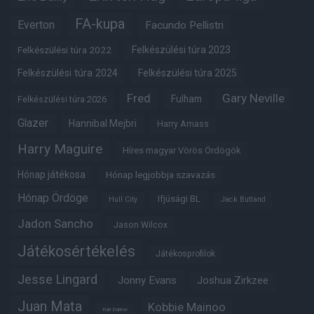
FA-kupa
Everton
Facundo Pellistri
Felkészülési túra 2022
Felkészülési túra 2023
Felkészülési túra 2024
Felkészülési túra 2025
Fred
Gary Neville
Fulham
Felkészülési túra 2026
Glazer
Hannibal Mejbri
Harry Amass
Harry Maguire
Híres magyar Vörös Ördögök
Hónap játékosa
Hónap legjobbja szavazás
Hónap Ördöge
Ifjúsági BL
Hull City
Jack Butland
Jadon Sancho
Jason Wilcox
Játékosértékelés
Játékosprofilok
Jesse Lingard
Jonny Evans
Joshua Zirkzee
Juan Mata
Kobbie Mainoo
Karl Darlow