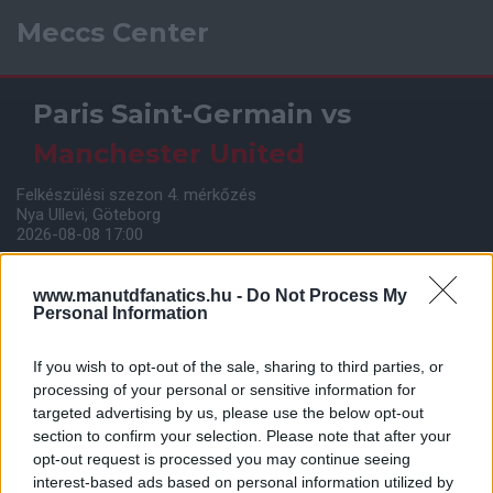
Meccs Center
Paris Saint-Germain
vs
Manchester United
Felkészülési szezon 4. mérkőzés
Nya Ullevi, Göteborg
2026-08-08 17:00
0 nap 19 óra 53 perc 42 másodperc
www.manutdfanatics.hu -
Do Not Process My
Personal Information
Leeds United
vs
Manchester United
2026-08-12 20:30
If you wish to opt-out of the sale, sharing to third parties, or
AC Milan
vs
Manchester United
2026-08-15 18:00
processing of your personal or sensitive information for
targeted advertising by us, please use the below opt-out
section to confirm your selection. Please note that after your
ELŐZŐ MÉRKŐZÉSEK
opt-out request is processed you may continue seeing
interest-based ads based on personal information utilized by