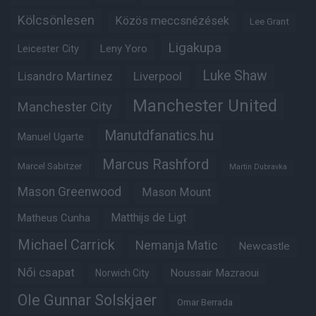
Kölcsönlesen
Közös meccsnézések
Lee Grant
Ligakupa
Leny Yoro
Leicester City
Luke Shaw
Lisandro Martinez
Liverpool
Manchester United
Manchester City
Manutdfanatics.hu
Manuel Ugarte
Marcus Rashford
Marcel Sabitzer
Martin Dubravka
Mason Greenwood
Mason Mount
Matheus Cunha
Matthijs de Ligt
Michael Carrick
Nemanja Matic
Newcastle
Női csapat
Noussair Mazraoui
Norwich City
Ole Gunnar Solskjaer
Omar Berrada