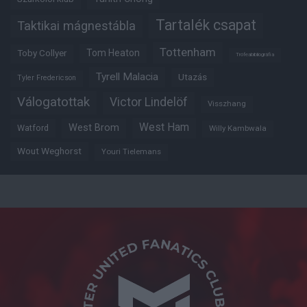
Tartalék csapat
Taktikai mágnestábla
Tottenham
Tom Heaton
Toby Collyer
Trófeabibliográfia
Tyrell Malacia
Utazás
Tyler Fredericson
Válogatottak
Victor Lindelöf
Visszhang
West Ham
West Brom
Watford
Willy Kambwala
Wout Weghorst
Youri Tielemans