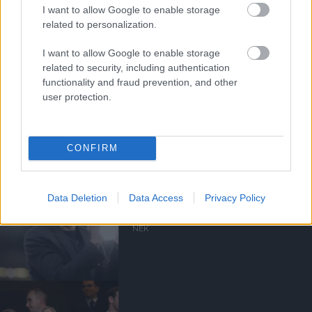
I want to allow Google to enable storage
related to personalization.
VALÓSZÍNŰTLEN JONES,
I want to allow Google to enable storage
TUANZEBE ÉS WILLIAMS
NYÁRI TÁVOZÁSA
related to security, including authentication
functionality and fraud prevention, and other
user protection.
MANCHESTER UNITED
CONFIRM
Data Deletion
Data Access
Privacy Policy
CARRICKET FOGJA AJÁNLANI
A VEZETŐSÉG RATCLIFFE-
NEK