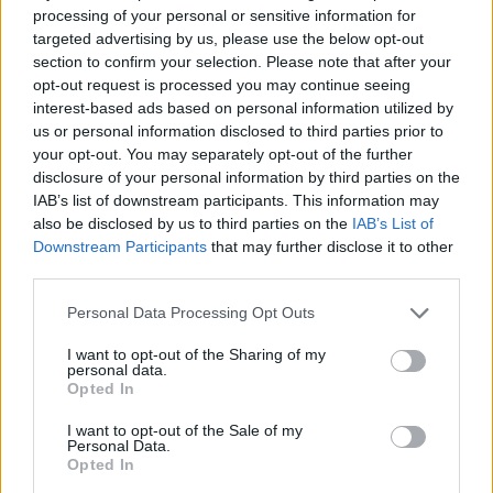
processing of your personal or sensitive information for
targeted advertising by us, please use the below opt-out
section to confirm your selection. Please note that after your
opt-out request is processed you may continue seeing
interest-based ads based on personal information utilized by
us or personal information disclosed to third parties prior to
your opt-out. You may separately opt-out of the further
disclosure of your personal information by third parties on the
IAB’s list of downstream participants. This information may
also be disclosed by us to third parties on the
IAB’s List of
Downstream Participants
that may further disclose it to other
Meccs Center
third parties.
Please note that this website/app uses one or more Google
Personal Data Processing Opt Outs
Paris Saint-Germain
vs
services and may gather and store information including but
not limited to your visit or usage behaviour. You may click to
I want to opt-out of the Sharing of my
personal data.
Manchester United
grant or deny consent to Google and its third-party tags to
Opted In
use your data for below specified purposes in below Google
Felkészülési szezon 4. mérkőzés
consent section.
I want to opt-out of the Sale of my
Nya Ullevi, Göteborg
Personal Data.
2026-08-08 17:00
Opted In