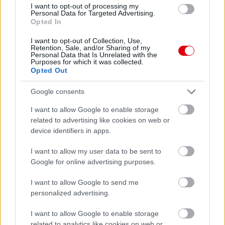
I want to opt-out of processing my
Personal Data for Targeted Advertising.
Opted In
Leeds United
vs
Manchester United
2026-08-12 20:30
I want to opt-out of Collection, Use,
AC Milan
vs
Manchester United
2026-08-15 18:00
Retention, Sale, and/or Sharing of my
Personal Data that Is Unrelated with the
Purposes for which it was collected.
ELŐZŐ MÉRKŐZÉSEK
Opted Out
Google consents
Támogatás
I want to allow Google to enable storage
related to advertising like cookies on web or
device identifiers in apps.
Támogasd adományoddal
a ManUtdFanatics.hu működését!
I want to allow my user data to be sent to
Google for online advertising purposes.
I want to allow Google to send me
personalized advertising.
I want to allow Google to enable storage
related to analytics like cookies on web or