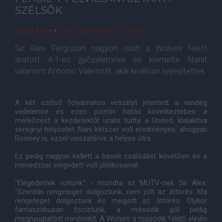
SZÉLSÕK
Balog Attila
•
2011. december. 11. 08:16
Sir Alex Ferguson nagyon örült a Wolves felett
aratott 4-1-es gyõzelemnek és kiemelte Nanit
valamint Antonio Valenciát, akik kiválóan teljesítettek.
A két szélsõ folyamatos veszélyt jelentett a vendég
védelemre és ezen pozitív hatás következtében a
mérkõzést a kezdetektõl uralni tudta a United, kialakítva
seregnyi helyzetet. Nani kétszer volt eredményes, ahogyan
Rooney is, ezzel visszatérve a helyes útra.
Ez pedig nagyon kellett a baseli csálódást követõen és a
menedzser elégedett volt játékosaival.
"Elégedettek voltunk" - mondta az MUTV-nek Sir Alex.
"Szerdán rengeteget dolgoztunk, nem jött az áttörés. Ma
rengeteget dolgoztunk és megjött az áttörés. Olykor
fantasztikusan fociztunk, a második gól pedig
megnyugtatott mindenkit. A Wolves a második félidõ elején