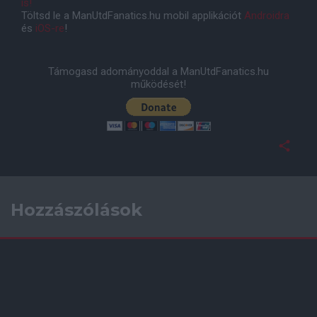
is!
Töltsd le a ManUtdFanatics.hu mobil applikációt
Androidra
és
iOS-re
!
Támogasd adományoddal a ManUtdFanatics.hu
működését!
Hozzászólások