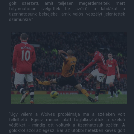
gólt szerzett, amit teljesen megérdemeltek, mert
folyamatosan ívelgették be szélrõl a labdákat a
tizenhatosunk belsejébe, amik valós veszélyt jelentettek
számunkra."
"Úgy vélem a Wolves problémája ma a széleken volt
fellelhetõ. Egész meccs alatt foglalkoztattuk a szélsõ
védõiket - mindig ott voltunk a tizenhatosuk szélén. A
gólokról szól az egész. Bár az utóbbi hetekben kevés gólt