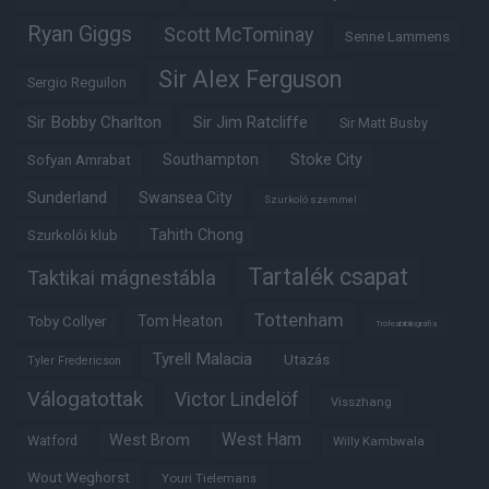
Ryan Giggs
Scott McTominay
Senne Lammens
Sir Alex Ferguson
Sergio Reguilon
Sir Bobby Charlton
Sir Jim Ratcliffe
Sir Matt Busby
Southampton
Stoke City
Sofyan Amrabat
Sunderland
Swansea City
Szurkoló szemmel
Tahith Chong
Szurkolói klub
Tartalék csapat
Taktikai mágnestábla
Tottenham
Tom Heaton
Toby Collyer
Trófeabibliográfia
Tyrell Malacia
Utazás
Tyler Fredericson
Válogatottak
Victor Lindelöf
Visszhang
West Ham
West Brom
Watford
Willy Kambwala
Wout Weghorst
Youri Tielemans