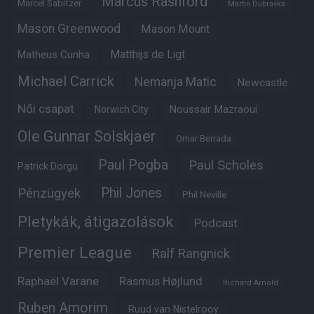
Marcus Rashford
Marcel Sabitzer
Martin Dubravka
Mason Greenwood
Mason Mount
Matheus Cunha
Matthijs de Ligt
Michael Carrick
Nemanja Matic
Newcastle
Női csapat
Noussair Mazraoui
Norwich City
Ole Gunnar Solskjaer
Omar Berrada
Paul Pogba
Paul Scholes
Patrick Dorgu
Phil Jones
Pénzügyek
Phil Neville
Pletykák, átigazolások
Podcast
Premier League
Ralf Rangnick
Raphaël Varane
Rasmus Højlund
Richard Arnold
Ruben Amorim
Ruud van Nistelrooy