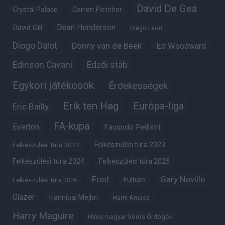
David De Gea
Crystal Palace
Darren Fletcher
Dean Henderson
David Gill
Diego Leon
Diogo Dalot
Donny van de Beek
Ed Woodward
Edinson Cavani
Edzői stáb
Egykori játékosok
Érdekességek
Erik ten Hag
Európa-liga
Eric Bailly
FA-kupa
Everton
Facundo Pellistri
Felkészülési túra 2022
Felkészülési túra 2023
Felkészülési túra 2024
Felkészülési túra 2025
Fred
Gary Neville
Fulham
Felkészülési túra 2026
Glazer
Hannibal Mejbri
Harry Amass
Harry Maguire
Híres magyar Vörös Ördögök