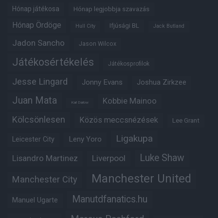
Hónap játékosa
Hónap legjobbja szavazás
Hónap Ördöge
Ifjúsági BL
Hull City
Jack Butland
Jadon Sancho
Jason Wilcox
Játékosértékelés
Játékosprofilok
Jesse Lingard
Jonny Evans
Joshua Zirkzee
Juan Mata
Kobbie Mainoo
Karl Darlow
Kölcsönlesen
Közös meccsnézések
Lee Grant
Ligakupa
Leny Yoro
Leicester City
Luke Shaw
Lisandro Martinez
Liverpool
Manchester United
Manchester City
Manutdfanatics.hu
Manuel Ugarte