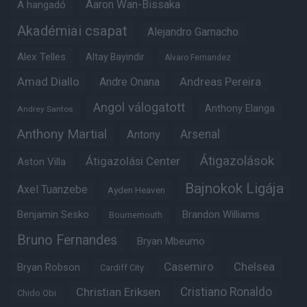
Aaron Wan-Bissaka
A hangadó
Akadémiai csapat
Alejandro Garnacho
Alex Telles
Altay Bayindir
Alvaro Fernandez
Amad Diallo
Andre Onana
Andreas Pereira
Angol válogatott
Anthony Elanga
Andrey Santos
Anthony Martial
Arsenal
Antony
Átigazolások
Átigazolási Center
Aston Villa
Bajnokok Ligája
Axel Tuanzebe
Ayden Heaven
Benjamin Sesko
Brandon Williams
Bournemouth
Bruno Fernandes
Bryan Mbeumo
Casemiro
Chelsea
Bryan Robson
Cardiff City
Christian Eriksen
Cristiano Ronaldo
Chido Obi