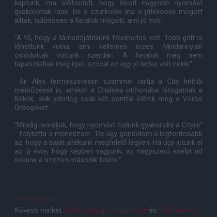
kaptunk, ma elõfordult, hogy kicsit nagyobb nyomást
gyakoroltak ránk. De a szurkolók ma a játékosok mögött
álltak, különösen a fiatalok mögött, ami jó volt."
"A fõ, hogy a támadójátékunk félelmetes volt. Több gólt is
lõhettünk volna, ami kellemes érzés. Mindannyian
cslódottak voltunk szerdán. A fiatalok még nem
tapasztaltak meg ilyet, szóval ez egy jó lecke volt nekik."
Sir Alex természetesen szemmel tartja a City hétfõi
mérkõzését is, amikor a Chelsea otthonába látogatnak a
Kékek, akik jelenleg csak két ponttal elõzik meg a Vörös
Ördögöket.
"Mindig reméljük, hogy nyomást tudunk gyakorolni a Cityre"
- folytatta a menedzser. "De úgy gondolom a legfontosabb
az, hogy a saját játékunk megfelelõ legyen. Ha úgy jutunk el
az új évre, hogy képben vagyunk, az nagyszerû esélyt ad
nekünk a szezon második felére."
manutd.com
Kövess minket
Facebookon
,
Instagramon
és
YouTube-on