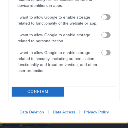
Kapcsolódó hírek
device identifiers in apps.
SIR ALEX FERGUSON
I want to allow Google to enable storage
related to functionality of the website or app.
I want to allow Google to enable storage
related to personalization.
FLETCHER "SZÜRREÁLIS"
HETÉRŐL, BRUNORÓL ÉS A
POZITIVITÁS
I want to allow Google to enable storage
VISSZAHOZÁSÁRÓL
related to security, including authentication
functionality and fraud prevention, and other
user protection.
CONFIRM
UTÁNPÓTLÁSLESEN: 4. HÉT
Data Deletion
Data Access
Privacy Policy