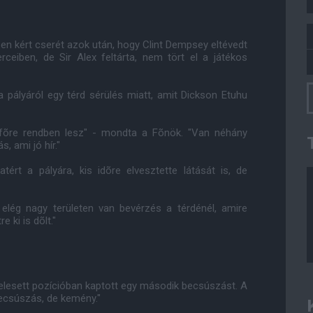
en kért cserét azok után, hogy Clint Dempsey eltévedt
ceiben, de Sir Alex feltárta, nem tört el a játékos
 pályáról egy térd sérülés miatt, amit Dickson Etuhu
étfõre rendben lesz" - mondta a Fõnök. "Van néhány
, ami jó hír."
tért a pályára, kis idõre elvesztette látását is, de
elég nagy területen van bevérzés a térdénél, amire
e ki is dõlt."
 elesett pozícióban kaptott egy második becsúszást. A
ecsúszás, de kemény."