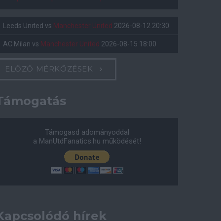
Leeds United
vs
Manchester United
2026-08-12 20:30
AC Milan
vs
Manchester United
2026-08-15 18:00
ELŐZŐ MÉRKŐZÉSEK
Támogatás
Támogasd adományoddal
a ManUtdFanatics.hu működését!
Kapcsolódó hírek