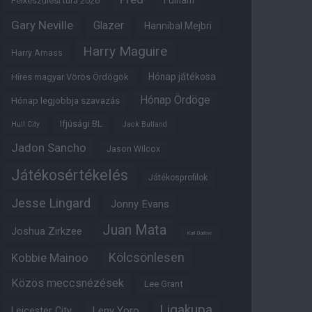
Fulham
Felkészülési túra 2026
Gary Neville
Glazer
Hannibal Mejbri
Harry Maguire
Harry Amass
Hónap játékosa
Híres magyar Vörös Ördögök
Hónap Ördöge
Hónap legjobbja szavazás
Ifjúsági BL
Hull City
Jack Butland
Jadon Sancho
Jason Wilcox
Játékosértékelés
Játékosprofilok
Jesse Lingard
Jonny Evans
Juan Mata
Joshua Zirkzee
Karl Darlow
Kölcsönlesen
Kobbie Mainoo
Közös meccsnézések
Lee Grant
Ligakupa
Leny Yoro
Leicester City