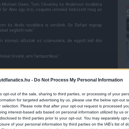
m Michael Owen, Tom Cleverley és Anderson továbbra
nül Sir Alex úgy érzi, csapata remekül birkózott meg az
Tom és Ando továbbra is sérültek. De Rafael tegnap
kat segített neki."
em könnyû idõszak ez számunkra, de együtt kell élni
ólokat lövünk, ami fantasztikus."
ube-on is!
dfanatics.hu -
Do Not Process My Personal Information
droidra
és
iOS-re
!
to opt-out of the sale, sharing to third parties, or processing of your per
ManUtdFanatics.hu működését!
formation for targeted advertising by us, please use the below opt-out s
r selection. Please note that after your opt-out request is processed y
eing interest-based ads based on personal information utilized by us or
disclosed to third parties prior to your opt-out. You may separately opt-
losure of your personal information by third parties on the IAB’s list of