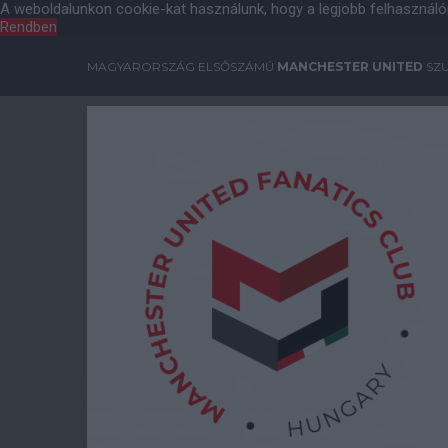
A weboldalunkon cookie-kat használunk, hogy a legjobb felhasználó
Rendben
MAGYARORSZÁG ELSŐSZÁMÚ
MANCHESTER UNITED
SZU