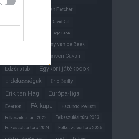
Crystal Palace
Darren Fletcher
David De Gea
David Gill
Dean Henderson
Diego Leon
Diogo Dalot
Donny van de Beek
Edinson Cavani
Ed Woodward
Egykori játékosok
Edzői stáb
Érdekességek
Eric Bailly
Erik ten Hag
Európa-liga
FA-kupa
Everton
Facundo Pellistri
Felkészülési túra 2022
Felkészülési túra 2023
Felkészülési túra 2024
Felkészülési túra 2025
Fred