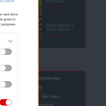
B’s List of
ALEXSZEL
2025. jan. 21.
er and store
to grant or
ed purposes
RUUD BESZÉLT
SIR ALEXSZEL
2024. nov. 01.
Címkék
Aaron Wan-Bissaka
A hangadó
Akadémiai csapat
Alejandro Garnacho
Alex Telles
Altay Bayindir
Alvaro Fernandez