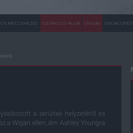
ÖS MECCSNÉZÉS
SZURKOLÓI KLUB
UTAZÁS
ENCIKLOPÉD
ltekrõl
ilatkozott a sérültek helyzetérõl és
esz a Wigan ellen, ám Ashley Youngra