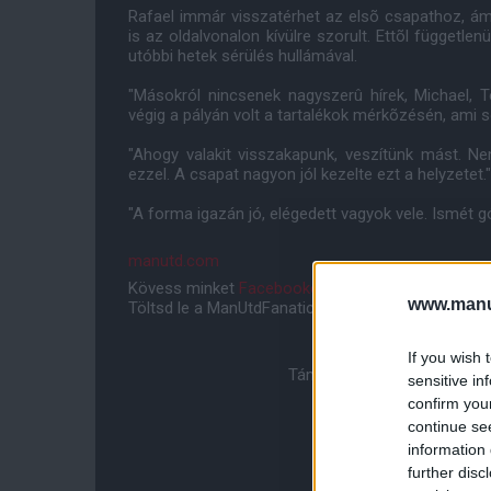
Rafael immár visszatérhet az elsõ csapathoz, á
is az oldalvonalon kívülre szorult. Ettõl függetle
utóbbi hetek sérülés hullámával.
"Másokról nincsenek nagyszerû hírek, Michael, 
végig a pályán volt a tartalékok mérkõzésén, ami so
"Ahogy valakit visszakapunk, veszítünk mást. N
ezzel. A csapat nagyon jól kezelte ezt a helyzetet."
"A forma igazán jó, elégedett vagyok vele. Ismét g
manutd.com
Kövess minket
Facebookon
,
Instagramon
és
YouT
www.manut
Töltsd le a ManUtdFanatics.hu mobil applikációt
An
If you wish 
Támogasd adományoddal a 
sensitive in
confirm you
continue se
information 
further disc