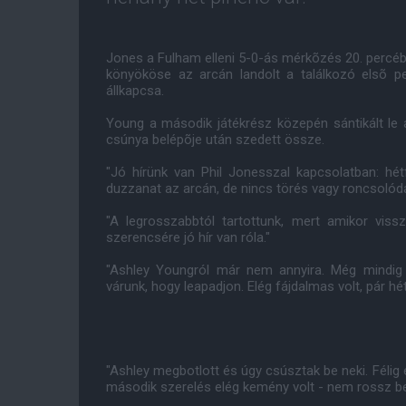
Jones a Fulham elleni 5-0-ás mérkõzés 20. percéb
könyököse az arcán landolt a találkozó elsõ per
állkapcsa.
Young a második játékrész közepén sántikált le a
csúnya belépõje után szedett össze.
"Jó hírünk van Phil Jonesszal kapcsolatban: h
duzzanat az arcán, de nincs törés vagy roncsolódás
"A legrosszabbtól tartottunk, mert amikor vissza
szerencsére jó hír van róla."
"Ashley Youngról már nem annyira. Még mindig 
várunk, hogy leapadjon. Elég fájdalmas volt, pár hétr
"Ashley megbotlott és úgy csúsztak be neki. Félig
második szerelés elég kemény volt - nem rossz b