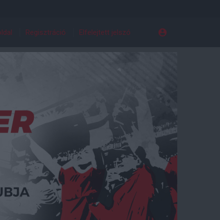
ldal
Regisztráció
Elfelejtett jelszó