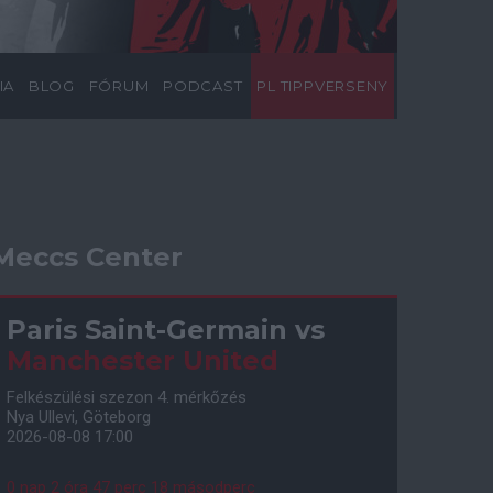
IA
BLOG
FÓRUM
PODCAST
PL TIPPVERSENY
Meccs Center
Paris Saint-Germain
vs
Manchester United
Felkészülési szezon 4. mérkőzés
Nya Ullevi, Göteborg
2026-08-08 17:00
0 nap 2 óra 47 perc 17 másodperc