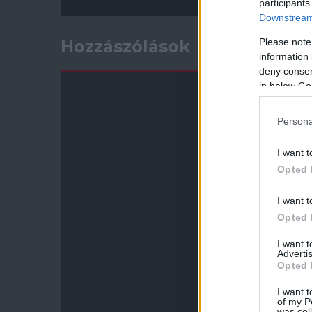
participants
Downstream 
Please note
Hozzászólások
information 
deny consent
in below Go
Persona
I want t
Opted 
I want t
Opted 
I want 
Advertis
Opted 
I want t
of my P
was col