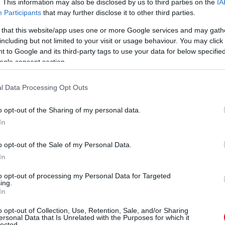
. This information may also be disclosed by us to third parties on the
IA
Participants
that may further disclose it to other third parties.
 that this website/app uses one or more Google services and may gath
including but not limited to your visit or usage behaviour. You may click 
 to Google and its third-party tags to use your data for below specifi
ogle consent section.
l Data Processing Opt Outs
o opt-out of the Sharing of my personal data.
In
o opt-out of the Sale of my Personal Data.
In
to opt-out of processing my Personal Data for Targeted
ing.
In
o opt-out of Collection, Use, Retention, Sale, and/or Sharing
ersonal Data that Is Unrelated with the Purposes for which it
lected.