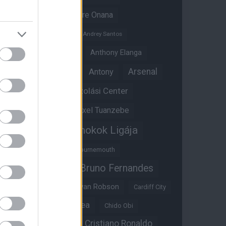
Amad Diallo
Andre Onana
Andreas Pereira
Andrey Santos
Angol válogatott
Anthony Elanga
Anthony Martial
Arsenal
Antony
Átigazolási Center
Aston Villa
Átigazolások
Axel Tuanzebe
Bajnokok Ligája
Ayden Heaven
Benjamin Sesko
Bournemouth
Bruno Fernandes
Brandon Williams
Bryan Mbeumo
Bryan Robson
Cardiff City
Casemiro
Chelsea
Chido Obi
Christian Eriksen
Cristiano Ronaldo