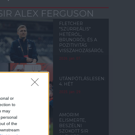
SIR ALEX FERGUSON
FLETCHER
"SZÜRREÁLIS"
HETÉRŐL,
BRUNORÓL ÉS A
POZITIVITÁS
VISSZAHOZÁSÁRÓL
2026. jan. 07.
UTÁNPÓTLÁSLESEN:
4. HÉT
2025. jan. 29.
sonal or
ection to
ou may
AMORIM
 personal
ELISMERTE,
out of the
BESZÉLNI
 downstream
SZOKOTT SIR