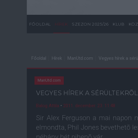
FŐOLDAL
HÍREK
SZEZON 2025/26
KLUB
KÖZ
Főoldal
Hírek
ManUtd.com
Vegyes hírek a sérü
ManUtd.com
VEGYES HÍREK A SÉRÜLTEKRÕL
Balog Attila
•
2011. december. 23. 11:48
Sir Alex Ferguson a mai napon ny
elmondta, Phil Jones bevethetõ l
néhány hét pihenõ vár.