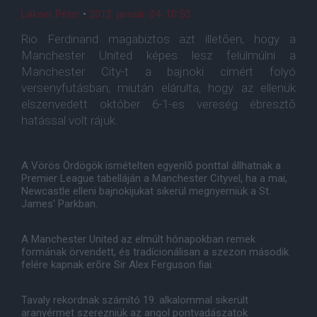
Lakner Péter
•
2012. január. 04. 10:50
Rio Ferdinand magabiztos azt illetõen, hogy a
Manchester United képes lesz felülmúlni a
Manchester City-t a bajnoki címért folyó
versenyfutásban, miután elárulta, hogy az ellenük
elszenvedett október 6-1-es vereség ébresztõ
hatással volt rájuk.
A Vörös Ördögök ismételten egyenlõ ponttal állhatnak a
Premier League tabelláján a Manchester Cityvel, ha a mai,
Newcastle elleni bajnokijukat sikerül megnyerniük a St.
James' Parkban.
A Manchester United az elmúlt hónapokban remek
formának örvendett, és tradícionálisan a szezon második
felére kapnak erõre Sir Alex Ferguson fiai.
Tavaly rekordnak számító 19. alkalommal sikerült
aranyérmet szerezniük az angol pontvadászatok