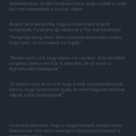
történelmében, és Rio Ferdinand hiszi, hogy ezúttal is nekik
lesz mit ünnepelniük a szezon végén.
Amikor arról kérdezték, hogy a United miért számít
esélyesnek, Ferdinand így válaszolt a The Sun kérdésére:
"Rengeteg dolog miatt. Nem szeretem kimondani ezeket,
hogy miért, és ezt mások se fogják."
"Minden arról szól, hogy éppen mit csinálsz. A keretünkbõl
rengeteg játékos ért már el sikereket, de ez most a
legfontosabb feladatunk."
"Itt semmi nem arról szól, hogy a múlt visszaemlékezünk,
hanem, hogy történelmet írjunk, és minél nagyobb részévé
váljunk a klub históriájának."
Ferdinand elismerte, hogy a megsemmisítõ hatású hazai
Manchester City elleni vereség fordulópontot jelentett a