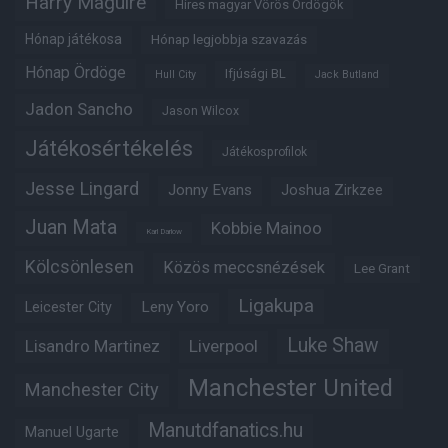
Harry Maguire
Híres magyar Vörös Ördögök
Hónap játékosa
Hónap legjobbja szavazás
Hónap Ördöge
Ifjúsági BL
Hull City
Jack Butland
Jadon Sancho
Jason Wilcox
Játékosértékelés
Játékosprofilok
Jesse Lingard
Jonny Evans
Joshua Zirkzee
Juan Mata
Kobbie Mainoo
Karl Darlow
Kölcsönlesen
Közös meccsnézések
Lee Grant
Ligakupa
Leny Yoro
Leicester City
Luke Shaw
Lisandro Martinez
Liverpool
Manchester United
Manchester City
Manutdfanatics.hu
Manuel Ugarte