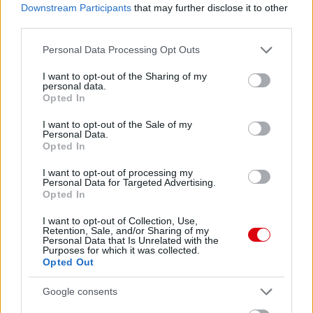
Downstream Participants
that may further disclose it to other
third parties.
Please note that this website/app uses one or more Google
Personal Data Processing Opt Outs
services and may gather and store information including but
not limited to your visit or usage behaviour. You may click to
I want to opt-out of the Sharing of my
personal data.
grant or deny consent to Google and its third-party tags to
Opted In
use your data for below specified purposes in below Google
consent section.
I want to opt-out of the Sale of my
Personal Data.
Opted In
I want to opt-out of processing my
Personal Data for Targeted Advertising.
Opted In
I want to opt-out of Collection, Use,
Retention, Sale, and/or Sharing of my
Personal Data that Is Unrelated with the
Purposes for which it was collected.
Opted Out
Google consents