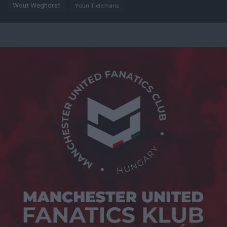
Wout Weghorst
Youri Tielemans