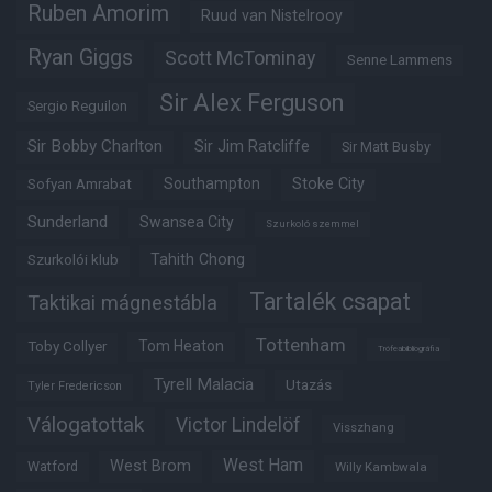
Ruben Amorim
Ruud van Nistelrooy
Ryan Giggs
Scott McTominay
Senne Lammens
Sir Alex Ferguson
Sergio Reguilon
Sir Bobby Charlton
Sir Jim Ratcliffe
Sir Matt Busby
Southampton
Stoke City
Sofyan Amrabat
Sunderland
Swansea City
Szurkoló szemmel
Tahith Chong
Szurkolói klub
Tartalék csapat
Taktikai mágnestábla
Tottenham
Tom Heaton
Toby Collyer
Trófeabibliográfia
Tyrell Malacia
Utazás
Tyler Fredericson
Válogatottak
Victor Lindelöf
Visszhang
West Ham
West Brom
Watford
Willy Kambwala