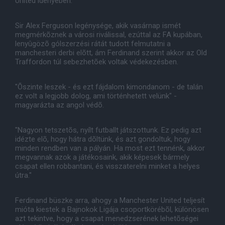
United idényében.
Sir Alex Ferguson legénysége, akik vasárnap ismét
megmérkõznek a városi riválissal, ezúttal az FA kupában,
lenyûgözõ gólszerzési rátát tudott felmutatni a
manchesteri derbi elõtt, ám Ferdinand szerint akkor az Old
Traffordon túl sebezhetõek voltak védekezésben.
"Õszinte leszek - és ezt fájdalom kimondanom - de talán
ez volt a legjobb dolog, ami történhetett velünk" -
magyarázta az angol védõ.
"Nagyon tetszetõs, nyílt futballt játszottunk. Ez pedig azt
idézte elõ, hogy hátra dõltünk, és azt gondoltuk, hogy
minden rendben van a pályán. Ha most ezt tennénk, akkor
megvannak azok a játékosaink, akik képesek bármely
csapat ellen robbantani, és visszaterelni minket a helyes
útra."
Ferdinand büszke arra, ahogy a Manchester United teljesít
mióta kiestek a Bajnokok Ligája csoportkörébõl, különösen
azt tekintve, hogy a csapat menedzserének lehetõségei