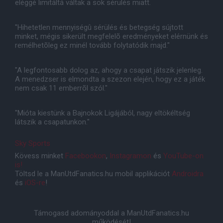
eléggé limitáltá váltak a sok sérülés miatt.
"Hihetetlen mennyiségû sérülés és betegség sújtott
minket, mégis sikerült megfelelõ eredményeket elérnünk és
remélhetõleg ez minél tovább folytatódik majd."
"A legfontosabb dolog az, ahogy a csapat játszik jelenleg.
A menedzser is elmondta a szezon elején, hogy ez a játék
nem csak 11 emberrõl szól."
"Mióta kiestünk a Bajnokok Ligájából, nagy eltökéltség
látszik a csapatunkon."
Sky Sports
Kövess minket
Facebookon
,
Instagramon
és
YouTube-on
is!
Töltsd le a ManUtdFanatics.hu mobil applikációt
Androidra
és
iOS-re
!
Támogasd adományoddal a ManUtdFanatics.hu
működését!