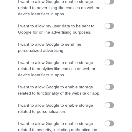
I want to allow Google to enable storage
related to advertising like cookies on web or
device identifiers in apps.
I want to allow my user data to be sent to
Meccs Center
Google for online advertising purposes.
I want to allow Google to send me
personalized advertising.
Paris Saint-Germain
vs
I want to allow Google to enable storage
Manchester United
related to analytics like cookies on web or
device identifiers in apps.
Felkészülési szezon 4. mérkőzés
Nya Ullevi, Göteborg
2026-08-08 17:00
I want to allow Google to enable storage
related to functionality of the website or app.
0 nap 18 óra 35 perc 39 másodperc
I want to allow Google to enable storage
related to personalization.
Leeds United
vs
Manchester United
2026-08-12 20:30
I want to allow Google to enable storage
AC Milan
vs
Manchester United
2026-08-15 18:00
related to security, including authentication