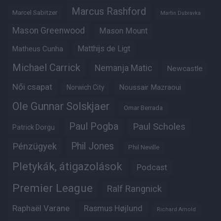
Marcus Rashford
Marcel Sabitzer
Martin Dubravka
Mason Greenwood
Mason Mount
Matheus Cunha
Matthijs de Ligt
Michael Carrick
Nemanja Matic
Newcastle
Női csapat
Noussair Mazraoui
Norwich City
Ole Gunnar Solskjaer
Omar Berrada
Paul Pogba
Paul Scholes
Patrick Dorgu
Phil Jones
Pénzügyek
Phil Neville
Pletykák, átigazolások
Podcast
Premier League
Ralf Rangnick
Raphaël Varane
Rasmus Højlund
Richard Arnold