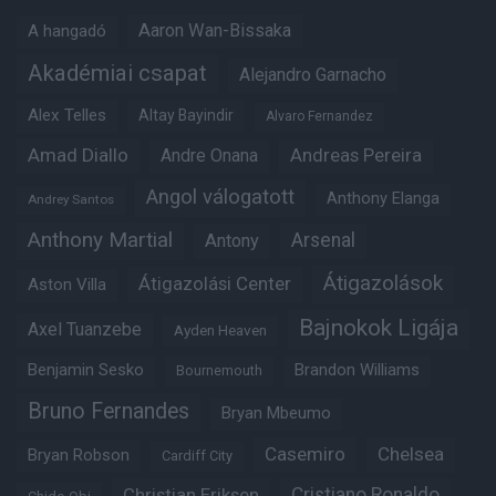
Aaron Wan-Bissaka
A hangadó
Akadémiai csapat
Alejandro Garnacho
Alex Telles
Altay Bayindir
Alvaro Fernandez
Amad Diallo
Andre Onana
Andreas Pereira
Angol válogatott
Anthony Elanga
Andrey Santos
Anthony Martial
Arsenal
Antony
Átigazolások
Átigazolási Center
Aston Villa
Bajnokok Ligája
Axel Tuanzebe
Ayden Heaven
Benjamin Sesko
Brandon Williams
Bournemouth
Bruno Fernandes
Bryan Mbeumo
Casemiro
Chelsea
Bryan Robson
Cardiff City
Christian Eriksen
Cristiano Ronaldo