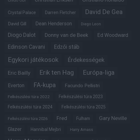
Chido Obi
David De Gea
Crystal Palace
Darren Fletcher
Dean Henderson
David Gill
Diego Leon
Diogo Dalot
Donny van de Beek
Ed Woodward
Edinson Cavani
Edzői stáb
Egykori játékosok
Érdekességek
Erik ten Hag
Európa-liga
Eric Bailly
FA-kupa
Everton
Facundo Pellistri
Felkészülési túra 2022
Felkészülési túra 2023
Felkészülési túra 2024
Felkészülési túra 2025
Fred
Gary Neville
Fulham
Felkészülési túra 2026
Glazer
Hannibal Mejbri
Harry Amass