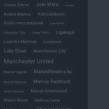
Juan Mata
Joshua Zirkzee
Karl Darlow
Kölcsönlesen
Kobbie Mainoo
Közös meccsnézések
Lee Grant
Ligakupa
Leny Yoro
Leicester City
Lisandro Martinez
Liverpool
Luke Shaw
Manchester City
Manchester United
Manutdfanatics.hu
Manuel Ugarte
Marcus Rashford
Marcel Sabitzer
Mason Greenwood
Martin Dubravka
Mason Mount
Matheus Cunha