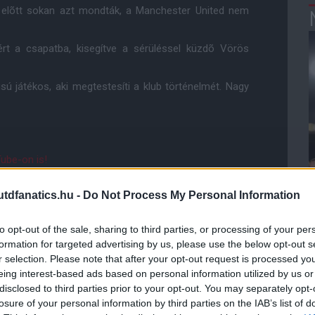
zó elõtt sokan azt mondták, a Manchester United nem
ért a csapatba, kisegítve a sérüléssel küzdõ Vörös
sú játékos, aki megtestesíti a klub történelmét. Nagy
ube-on is!
droidra
és
iOS-re
!
dfanatics.hu -
Do Not Process My Personal Information
ManUtdFanatics.hu működését!
to opt-out of the sale, sharing to third parties, or processing of your per
formation for targeted advertising by us, please use the below opt-out s
r selection. Please note that after your opt-out request is processed y
eing interest-based ads based on personal information utilized by us or
disclosed to third parties prior to your opt-out. You may separately opt-
losure of your personal information by third parties on the IAB’s list of