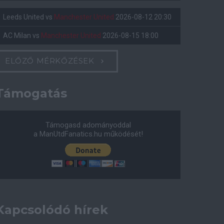
Leeds United
vs
Manchester United
2026-08-12 20:30
AC Milan
vs
Manchester United
2026-08-15 18:00
ELŐZŐ MÉRKŐZÉSEK
Támogatás
Támogasd adományoddal
a ManUtdFanatics.hu működését!
Kapcsolódó hírek