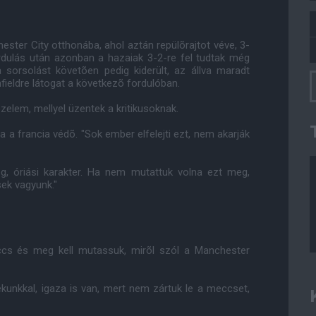
ster City otthonába, ahol aztán repülõrajtot véve, 3-
ordulás után azonban a hazaiak 3-2-re fel tudtak még
 sorsolást követõen pedig kiderült, az állva maradt
fieldre látogat a következõ fordulóban.
zelem, mellyel üzentek a kritikusoknak.
a francia védõ. "Sok ember elfelejti ezt, nem akarják
g, óriási karakter. Ha nem mutattuk volna ezt meg,
sek vagyunk."
cs és meg kell mutassuk, mirõl szól a Manchester
tékunkkal, igaza is van, mert nem zártuk le a meccset,