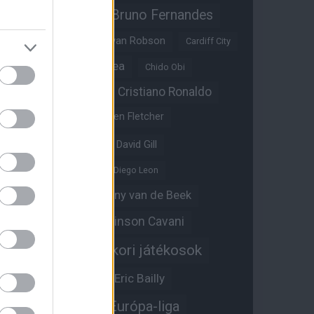
Bruno Fernandes
Brandon Williams
Bryan Mbeumo
Bryan Robson
Cardiff City
Casemiro
Chelsea
Chido Obi
Christian Eriksen
Cristiano Ronaldo
Crystal Palace
Darren Fletcher
David De Gea
David Gill
Dean Henderson
Diego Leon
Diogo Dalot
Donny van de Beek
Edinson Cavani
Ed Woodward
Egykori játékosok
Edzői stáb
Érdekességek
Eric Bailly
Erik ten Hag
Európa-liga