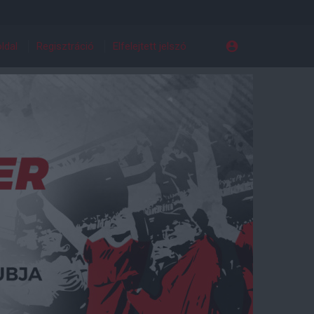
ldal
Regisztráció
Elfelejtett jelszó