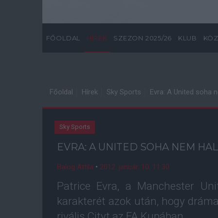
FŐOLDAL
HÍREK
SZEZON 2025/26
KLUB
KÖZ
Főoldal
Hírek
Sky Sports
Evra: A United soha 
Sky Sports
EVRA: A UNITED SOHA NEM HA
Balog Attila
•
2012. január. 10. 11:30
Patrice Evra, a Manchester Uni
karakterét azok után, hogy drámai
rivális Cityt az FA Kupában.