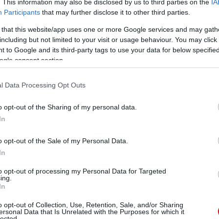
. This information may also be disclosed by us to third parties on the
IA
Participants
that may further disclose it to other third parties.
 that this website/app uses one or more Google services and may gath
including but not limited to your visit or usage behaviour. You may click 
 to Google and its third-party tags to use your data for below specifi
ogle consent section.
l Data Processing Opt Outs
o opt-out of the Sharing of my personal data.
In
o opt-out of the Sale of my Personal Data.
In
to opt-out of processing my Personal Data for Targeted
ing.
In
o opt-out of Collection, Use, Retention, Sale, and/or Sharing
ersonal Data that Is Unrelated with the Purposes for which it
lected.