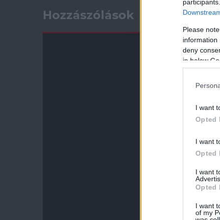
participants
Hozzászólások
Downstream 
Please note
information 
deny consent
in below Go
Persona
I want t
Opted 
I want t
Opted 
I want 
Advertis
Opted 
I want t
of my P
was col