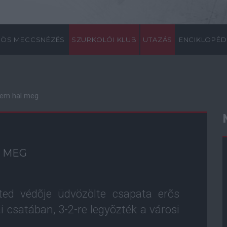
ÖS MECCSNÉZÉS
SZURKOLÓI KLUB
UTAZÁS
ENCIKLOPÉD
nem hal meg
L MEG
ted védõje üdvözölte csapata erõs
 csatában, 3-2-re legyõzték a városi