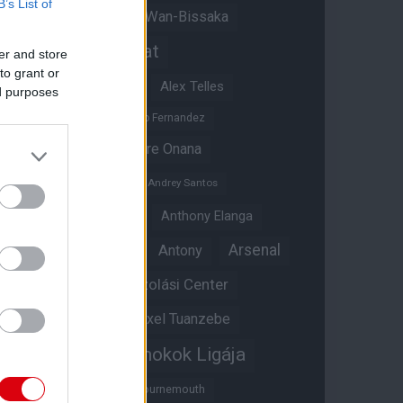
B’s List of
Aaron Wan-Bissaka
A hangadó
Akadémiai csapat
er and store
to grant or
Alejandro Garnacho
Alex Telles
ed purposes
Altay Bayindir
Alvaro Fernandez
Amad Diallo
Andre Onana
Andreas Pereira
Andrey Santos
Angol válogatott
Anthony Elanga
Anthony Martial
Arsenal
Antony
Átigazolási Center
Aston Villa
Átigazolások
Axel Tuanzebe
Bajnokok Ligája
Ayden Heaven
Benjamin Sesko
Bournemouth