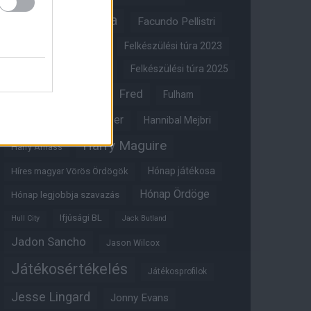
FA-kupa
Everton
Facundo Pellistri
Felkészülési túra 2022
Felkészülési túra 2023
Felkészülési túra 2024
Felkészülési túra 2025
Fred
Fulham
Felkészülési túra 2026
Gary Neville
Glazer
Hannibal Mejbri
Harry Maguire
Harry Amass
Hónap játékosa
Híres magyar Vörös Ördögök
Hónap Ördöge
Hónap legjobbja szavazás
Ifjúsági BL
Hull City
Jack Butland
Jadon Sancho
Jason Wilcox
Játékosértékelés
Játékosprofilok
Jesse Lingard
Jonny Evans