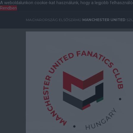
A weboldalunkon cookie-kat használunk, hogy a legjobb felhasználó
Rendben
MAGYARORSZÁG ELSŐSZÁMÚ
MANCHESTER UNITED
SZU