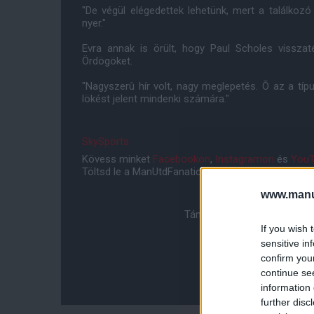
"De végül elégedettek lehetünk, mert a találko
nyer."
Evra annak is örült, hogy Paul Scholes visszat
Ördögöket.
"Nagyszerû hír volt, nagy meglepetés. Õ az a típu
lökést jelent mindenki számára."
SkySports
Kövess minket
Facebookon
,
Instagramon
és
YouT
Töltsd le a ManUtdFanatics.hu mobil applikációt
An
www.manut
Támogasd adományoddal a 
If you wish 
sensitive in
confirm you
continue se
information 
further disc