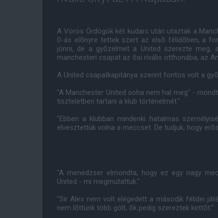
A Vörös Ördögök két kudarc után utaztak a Manche
0-ás elõnyre tettek szert az elsõ félidõben, a f
jönni, de a gyõzelmet a United szerezte meg, a
manchesteri csapat az õsi rivális otthonába, az An
A United csapatkapitánya szerint fontos volt a gyõ
"A Manchester United soha nem hal meg" - mondta 
tiszteletben tartani a klub történelmét."
"Ebben a klubban mindenki hatalmas személyisé
elvesztettük volna a meccset. De tudjuk, hogy erõ
"A menedzser elmondta, hogy ez egy nagy mec
United - mi megmutattuk."
"Sir Alex nem volt elégedett a második félidei já
nem lõttünk több gólt, õk pedig szereztek kettõt."