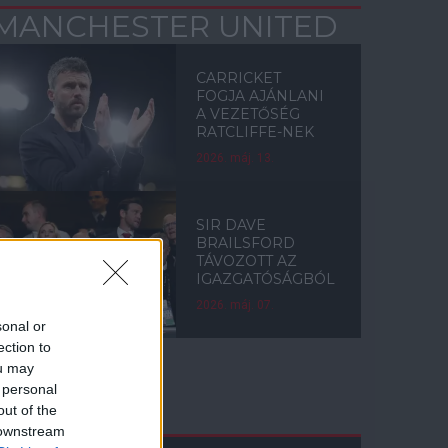
MANCHESTER UNITED
CARRICKET
FOGJA AJÁNLANI
A VEZETŐSÉG
RATCLIFFE-NEK
2026. máj. 13.
SIR DAVE
BRAILSFORD
TÁVOZOTT AZ
IGAZGATÓSÁGBÓL
2026. máj. 07.
sonal or
ection to
ou may
 personal
Címkék
out of the
 downstream