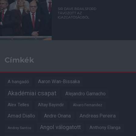
SIR DAVE BRAILSFORD
TÁVOZOTT AZ
IGAZGATÓSÁGBÓL
Címkék
Aaron Wan-Bissaka
A hangadó
Akadémiai csapat
Alejandro Garnacho
Alex Telles
Altay Bayindir
Alvaro Fernandez
Amad Diallo
Andre Onana
Andreas Pereira
Angol válogatott
Anthony Elanga
Andrey Santos