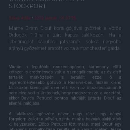
STOCKPORT
Balog Attila
•
2012. január. 14. 07:28
Mame Biram Diouf korai góljával gyõztek a Vörös
Ördögök 1-0-ra a zárt kapus találkozón. Ha a
labdarúgást kapufára játszanák, sokkal nagyobb
arányú gyõzelmet aratott volna a manchesteri gárda.
Miután a legutóbbi összecsapáson, karácsony elõtt
kétszer is eredményes volt a szenegáli csatár, az év elsõ
tartalék mérkõzésén is betalált, ezzel õ a
legeredményesebb góllövõ a Reserve-ben, hiszen kilenc
találkozón kilenc gólt szerzett. Ezen az összecsapáson 8
perc elég volt a Unitednek, hogy megszerezze a vezetést,
ekkor Davide Petrucci pontos labdáját juttatta Diouf az
ellenfél hálójába.
A találkozó egészére nézve nagy részt egy irányú
forgalom zajlott a pályán, szinte csak a hazaiak alakítottak
ki helyzeteket. Elõbb Petrucci lõtt mellé, majd Diouf egy
látványos próbálkozása kerülte el a kaput, melyet Jesse