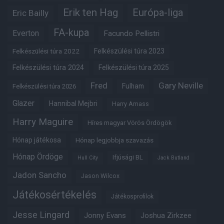
Erik ten Hag
Európa-liga
Eric Bailly
FA-kupa
Everton
Facundo Pellistri
Felkészülési túra 2022
Felkészülési túra 2023
Felkészülési túra 2024
Felkészülési túra 2025
Fred
Gary Neville
Fulham
Felkészülési túra 2026
Glazer
Hannibal Mejbri
Harry Amass
Harry Maguire
Híres magyar Vörös Ördögök
Hónap játékosa
Hónap legjobbja szavazás
Hónap Ördöge
Ifjúsági BL
Hull City
Jack Butland
Jadon Sancho
Jason Wilcox
Játékosértékelés
Játékosprofilok
Jesse Lingard
Jonny Evans
Joshua Zirkzee