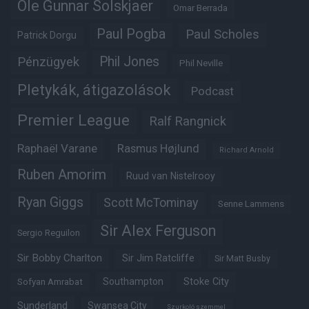
Ole Gunnar Solskjaer
Omar Berrada
Paul Pogba
Paul Scholes
Patrick Dorgu
Phil Jones
Pénzügyek
Phil Neville
Pletykák, átigazolások
Podcast
Premier League
Ralf Rangnick
Raphaël Varane
Rasmus Højlund
Richard Arnold
Ruben Amorim
Ruud van Nistelrooy
Ryan Giggs
Scott McTominay
Senne Lammens
Sir Alex Ferguson
Sergio Reguilon
Sir Bobby Charlton
Sir Jim Ratcliffe
Sir Matt Busby
Southampton
Stoke City
Sofyan Amrabat
Sunderland
Swansea City
Szurkoló szemmel