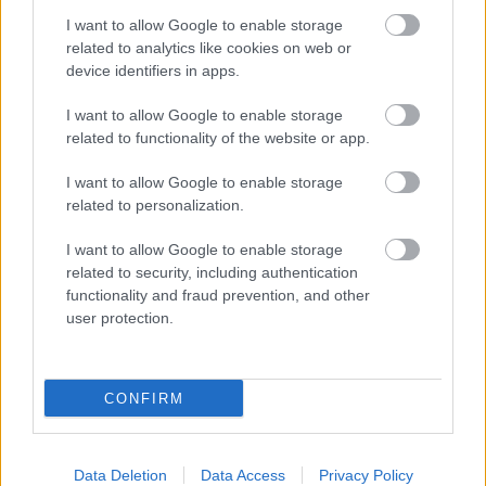
Támogatás
I want to allow Google to enable storage
related to analytics like cookies on web or
device identifiers in apps.
Támogasd adományoddal
I want to allow Google to enable storage
a ManUtdFanatics.hu működését!
related to functionality of the website or app.
I want to allow Google to enable storage
related to personalization.
I want to allow Google to enable storage
related to security, including authentication
Kapcsolódó hírek
functionality and fraud prevention, and other
user protection.
TARTALÉK CSAPAT
CONFIRM
HIVATALOS: THOMPSON A
Data Deletion
Data Access
Privacy Policy
UNITEDHEZ IGAZOLT