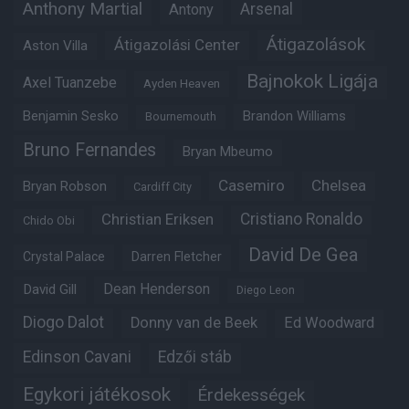
Anthony Martial
Arsenal
Antony
Átigazolások
Átigazolási Center
Aston Villa
Bajnokok Ligája
Axel Tuanzebe
Ayden Heaven
Benjamin Sesko
Brandon Williams
Bournemouth
Bruno Fernandes
Bryan Mbeumo
Casemiro
Chelsea
Bryan Robson
Cardiff City
Christian Eriksen
Cristiano Ronaldo
Chido Obi
David De Gea
Crystal Palace
Darren Fletcher
Dean Henderson
David Gill
Diego Leon
Diogo Dalot
Donny van de Beek
Ed Woodward
Edinson Cavani
Edzői stáb
Egykori játékosok
Érdekességek