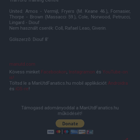
Trafford Training Centre
United: Amos - Vermijl, Fryers (M. Keane 46.), Fornasier,
Thorpe - Brown (Massacci 59.), Cole, Norwood, Petrucci,
Lingard - Diouf
Nem használt cserék: Coll, Rafael Leao, Giverin.
Gólszerzõ: Diouf 8'
manutd.com
Kövess minket
Facebookon
,
Instagramon
és
YouTube-on
is!
Töltsd le a ManUtdFanatics.hu mobil applikációt
Androidra
és
iOS-re
!
Támogasd adományoddal a ManUtdFanatics.hu
működését!