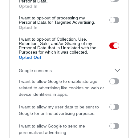
Personal Data.
Opted In
Meccs Center
I want to opt-out of processing my
Personal Data for Targeted Advertising.
Opted In
Paris Saint-Germain
vs
I want to opt-out of Collection, Use,
Manchester United
Retention, Sale, and/or Sharing of my
Personal Data that Is Unrelated with the
Purposes for which it was collected.
Felkészülési szezon 4. mérkőzés
Opted Out
Nya Ullevi, Göteborg
2026-08-08 17:00
Google consents
0 nap 0 óra 9 perc 40 másodperc
I want to allow Google to enable storage
related to advertising like cookies on web or
device identifiers in apps.
Leeds United
vs
Manchester United
2026-08-12 20:30
I want to allow my user data to be sent to
AC Milan
vs
Manchester United
2026-08-15 18:00
Google for online advertising purposes.
ELŐZŐ MÉRKŐZÉSEK
I want to allow Google to send me
personalized advertising.