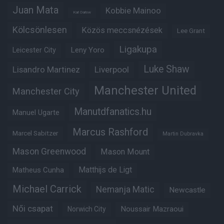
Juan Mata
Kobbie Mainoo
Karl Darlow
Kölcsönlesen
Közös meccsnézések
Lee Grant
Ligakupa
Leny Yoro
Leicester City
Luke Shaw
Lisandro Martinez
Liverpool
Manchester United
Manchester City
Manutdfanatics.hu
Manuel Ugarte
Marcus Rashford
Marcel Sabitzer
Martin Dubravka
Mason Greenwood
Mason Mount
Matheus Cunha
Matthijs de Ligt
Michael Carrick
Nemanja Matic
Newcastle
Női csapat
Noussair Mazraoui
Norwich City