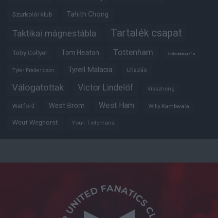
Tahith Chong
Szurkolói klub
Tartalék csapat
Taktikai mágnestábla
Tottenham
Tom Heaton
Toby Collyer
Trófeabibliográfia
Tyrell Malacia
Utazás
Tyler Fredericson
Válogatottak
Victor Lindelöf
Visszhang
West Ham
West Brom
Watford
Willy Kambwala
Wout Weghorst
Youri Tielemans