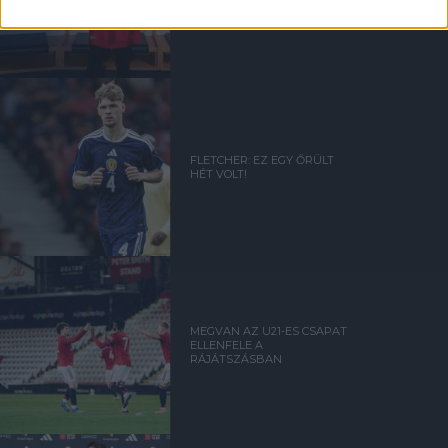
FLETCHER: EZ EGY ŐRÜLT
HÉT VOLT!
MEGVAN AZ U21-ES CSAPAT
ELLENFELE A
RÁJÁTSZÁSBAN