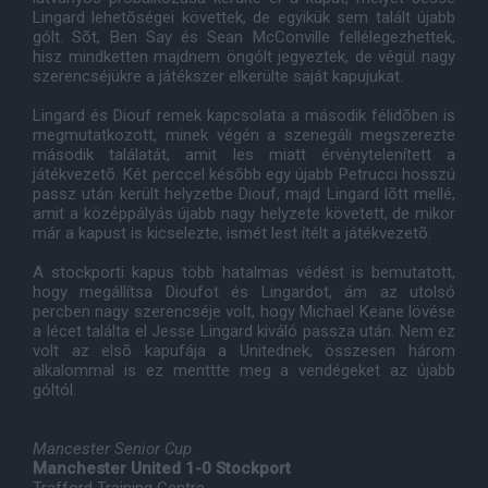
Lingard lehetõségei követtek, de egyikük sem talált újabb
gólt. Sõt, Ben Say és Sean McConville fellélegezhettek,
hisz mindketten majdnem öngólt jegyeztek, de végül nagy
szerencséjükre a játékszer elkerülte saját kapujukat.
Lingard és Diouf remek kapcsolata a második félidõben is
megmutatkozott, minek végén a szenegáli megszerezte
második találatát, amit les miatt érvénytelenített a
játékvezetõ. Két perccel késõbb egy újabb Petrucci hosszú
passz után került helyzetbe Diouf, majd Lingard lõtt mellé,
amit a középpályás újabb nagy helyzete követett, de mikor
már a kapust is kicselezte, ismét lest ítélt a játékvezetõ.
A stockporti kapus több hatalmas védést is bemutatott,
hogy megállítsa Dioufot és Lingardot, ám az utolsó
percben nagy szerencséje volt, hogy Michael Keane lövése
a lécet találta el Jesse Lingard kiváló passza után. Nem ez
volt az elsõ kapufája a Unitednek, összesen három
alkalommal is ez menttte meg a vendégeket az újabb
góltól.
Mancester Senior Cup
Manchester United 1-0 Stockport