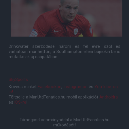
Drinkwater szerzõdése három és fél évre szól és
várhatóan már hétfõn, a Southampton elleni bajnokin be is
mutatkozik új csapatában.
SkySports
Kövess minket
Facebookon
,
Instagramon
és
YouTube-on
is!
Töltsd le a ManUtdFanatics.hu mobil applikációt
Androidra
és
iOS-re
!
Támogasd adományoddal a ManUtdFanatics.hu
működését!