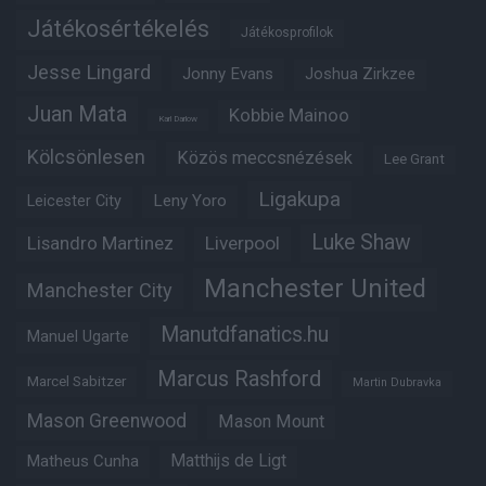
Játékosértékelés
Játékosprofilok
Jesse Lingard
Jonny Evans
Joshua Zirkzee
Juan Mata
Kobbie Mainoo
Karl Darlow
Kölcsönlesen
Közös meccsnézések
Lee Grant
Ligakupa
Leny Yoro
Leicester City
Luke Shaw
Lisandro Martinez
Liverpool
Manchester United
Manchester City
Manutdfanatics.hu
Manuel Ugarte
Marcus Rashford
Marcel Sabitzer
Martin Dubravka
Mason Greenwood
Mason Mount
Matheus Cunha
Matthijs de Ligt