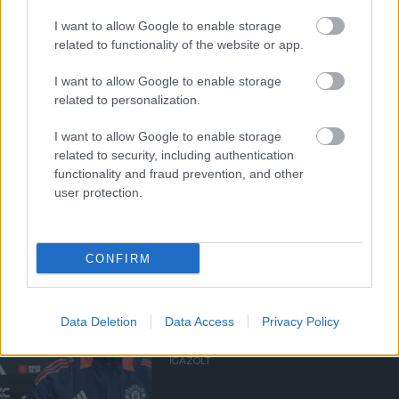
I want to allow Google to enable storage
HIVATALOS: OROZCO A
UNITEDBE IGAZOLT
related to functionality of the website or app.
I want to allow Google to enable storage
related to personalization.
I want to allow Google to enable storage
related to security, including authentication
functionality and fraud prevention, and other
KOLUMBIAI TEHETSÉGET
user protection.
SZERZŐDTET A UNITED
CONFIRM
Data Deletion
Data Access
Privacy Policy
OBI-MARTIN A UNITEDBE
IGAZOLT