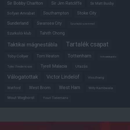
Sir Bobby Charlton
Sir Jim Ratcliffe
Sir Matt Busby
Southampton
Stoke City
Sofyan Amrabat
Sunderland
Swansea City
Szurkoló szemmel
Tahith Chong
Szurkolói klub
Tartalék csapat
Taktikai mágnestábla
Tottenham
Tom Heaton
Toby Collyer
Trófeabibliográfia
Tyrell Malacia
Utazás
Tyler Fredericson
Válogatottak
Victor Lindelöf
Visszhang
West Ham
West Brom
Watford
Willy Kambwala
Wout Weghorst
Youri Tielemans