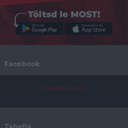
Facebook
ManUtdFanatics.hu
Tabella