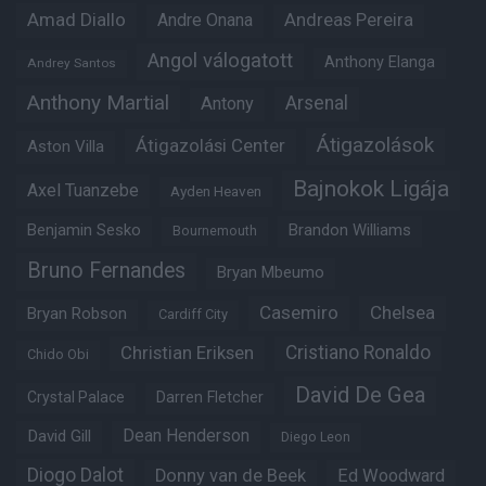
Amad Diallo
Andre Onana
Andreas Pereira
Angol válogatott
Anthony Elanga
Andrey Santos
Anthony Martial
Arsenal
Antony
Átigazolások
Átigazolási Center
Aston Villa
Bajnokok Ligája
Axel Tuanzebe
Ayden Heaven
Benjamin Sesko
Brandon Williams
Bournemouth
Bruno Fernandes
Bryan Mbeumo
Casemiro
Chelsea
Bryan Robson
Cardiff City
Christian Eriksen
Cristiano Ronaldo
Chido Obi
David De Gea
Crystal Palace
Darren Fletcher
Dean Henderson
David Gill
Diego Leon
Diogo Dalot
Donny van de Beek
Ed Woodward