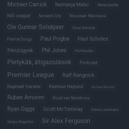
Michael Carrick
Nemanja Matic
Newcastle
Női csapat
Noussair Mazraoui
Norwich City
Ole Gunnar Solskjaer
Omar Berrada
Paul Pogba
Paul Scholes
Patrick Dorgu
Phil Jones
Pénzügyek
Phil Neville
Pletykák, átigazolások
Podcast
Premier League
Ralf Rangnick
Raphaël Varane
Rasmus Højlund
Richard Arnold
Ruben Amorim
Ruud van Nistelrooy
Ryan Giggs
Scott McTominay
Senne Lammens
Sir Alex Ferguson
Sergio Reguilon