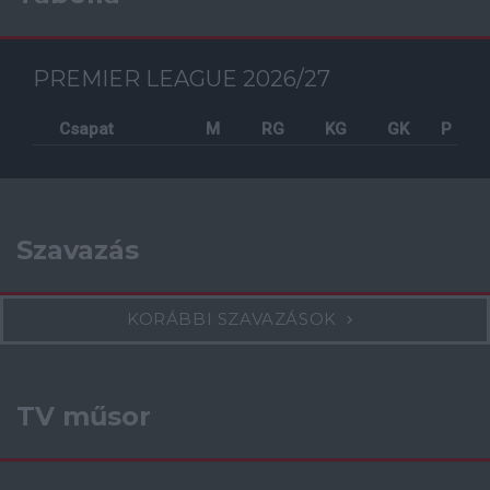
PREMIER LEAGUE 2026/27
Csapat
M
RG
KG
GK
P
Szavazás
KORÁBBI SZAVAZÁSOK
TV műsor