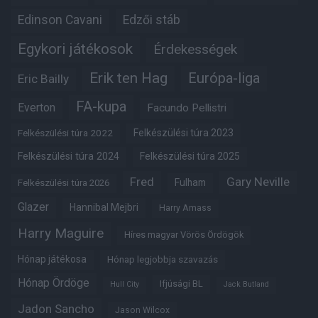
Edinson Cavani
Edzői stáb
Egykori játékosok
Érdekességek
Erik ten Hag
Európa-liga
Eric Bailly
FA-kupa
Everton
Facundo Pellistri
Felkészülési túra 2022
Felkészülési túra 2023
Felkészülési túra 2024
Felkészülési túra 2025
Fred
Gary Neville
Fulham
Felkészülési túra 2026
Glazer
Hannibal Mejbri
Harry Amass
Harry Maguire
Híres magyar Vörös Ördögök
Hónap játékosa
Hónap legjobbja szavazás
Hónap Ördöge
Ifjúsági BL
Hull City
Jack Butland
Jadon Sancho
Jason Wilcox