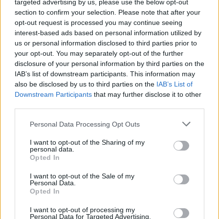
targeted advertising by us, please use the below opt-out
section to confirm your selection. Please note that after your
opt-out request is processed you may continue seeing
interest-based ads based on personal information utilized by
us or personal information disclosed to third parties prior to
Meccs Center
your opt-out. You may separately opt-out of the further
disclosure of your personal information by third parties on the
IAB’s list of downstream participants. This information may
Paris Saint-Germain
vs
also be disclosed by us to third parties on the
IAB’s List of
Downstream Participants
that may further disclose it to other
Manchester United
third parties.
Felkészülési szezon 4. mérkőzés
Please note that this website/app uses one or more Google
Personal Data Processing Opt Outs
Nya Ullevi, Göteborg
services and may gather and store information including but
2026-08-08 17:00
not limited to your visit or usage behaviour. You may click to
I want to opt-out of the Sharing of my
personal data.
grant or deny consent to Google and its third-party tags to
Opted In
use your data for below specified purposes in below Google
consent section.
I want to opt-out of the Sale of my
Leeds United
vs
Manchester United
2026-08-12 20:30
Personal Data.
Opted In
AC Milan
vs
Manchester United
2026-08-15 18:00
I want to opt-out of processing my
Personal Data for Targeted Advertising.