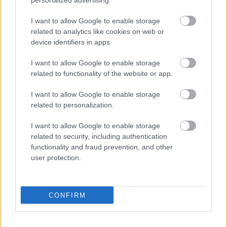
1 nap 10 óra 27 perc 5 másodperc
personalized advertising.
I want to allow Google to enable storage
Leeds United
vs
Manchester United
2026-08-12 20:30
related to analytics like cookies on web or
device identifiers in apps.
AC Milan
vs
Manchester United
2026-08-15 18:00
I want to allow Google to enable storage
ELŐZŐ MÉRKŐZÉSEK
related to functionality of the website or app.
I want to allow Google to enable storage
related to personalization.
Támogatás
I want to allow Google to enable storage
related to security, including authentication
Támogasd adományoddal
functionality and fraud prevention, and other
a ManUtdFanatics.hu működését!
user protection.
CONFIRM