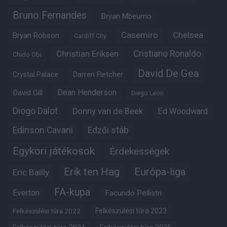
Bruno Fernandes
Bryan Mbeumo
Casemiro
Chelsea
Bryan Robson
Cardiff City
Christian Eriksen
Cristiano Ronaldo
Chido Obi
David De Gea
Crystal Palace
Darren Fletcher
Dean Henderson
David Gill
Diego Leon
Diogo Dalot
Donny van de Beek
Ed Woodward
Edinson Cavani
Edzői stáb
Egykori játékosok
Érdekességek
Erik ten Hag
Európa-liga
Eric Bailly
FA-kupa
Everton
Facundo Pellistri
Felkészülési túra 2022
Felkészülési túra 2023