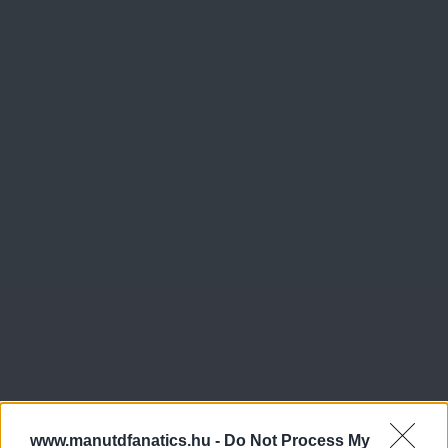
www.manutdfanatics.hu -
Do Not Process My