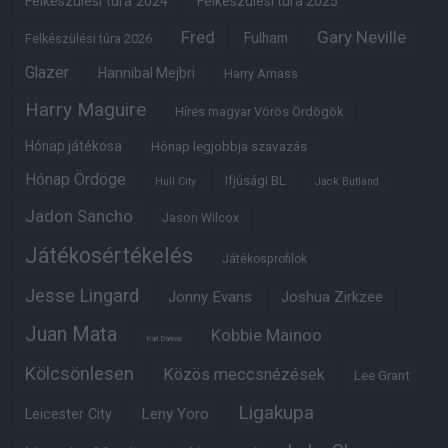
Felkészülési túra 2024
Felkészülési túra 2025
Fred
Gary Neville
Fulham
Felkészülési túra 2026
Glazer
Hannibal Mejbri
Harry Amass
Harry Maguire
Híres magyar Vörös Ördögök
Hónap játékosa
Hónap legjobbja szavazás
Hónap Ördöge
Ifjúsági BL
Hull City
Jack Butland
Jadon Sancho
Jason Wilcox
Játékosértékelés
Játékosprofilok
Jesse Lingard
Jonny Evans
Joshua Zirkzee
Juan Mata
Kobbie Mainoo
Karl Darlow
Kölcsönlesen
Közös meccsnézések
Lee Grant
Ligakupa
Leny Yoro
Leicester City