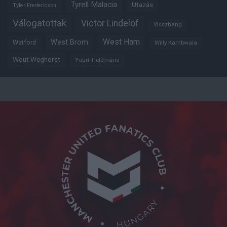
Tyrell Malacia
Utazás
Tyler Fredericson
Válogatottak
Victor Lindelöf
Visszhang
West Ham
West Brom
Watford
Willy Kambwala
Wout Weghorst
Youri Tielemans