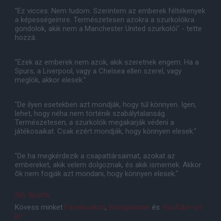
"Ez vicces: Nem tudom. Szerintem az emberek féltékenyek
a képességeimre. Természetesen azokra a szurkolókra
gondolok, akik nem a Manchester United szurkolói" - tette
hozzá.
"Ezek az emberek nem azok, akik szeretnek engem. Ha a
Spurs, a Liverpool, vagy a Chelsea ellen szerel, vagy
meglök, akkor elesek."
"De ilyen esetekben azt mondják, hogy túl könnyen. Igen,
lehet, hogy néha nem történik szabálytalanság.
Természetesen, a szurkolók megakarják védeni a
játékosaikat. Csak ezért mondják, hogy könnyen elesek."
"De ha megkérdezik a csapattársaimat, azokat az
embereket, akik velem dolgoznak, és akik ismernek. Akkor
õk nem fogják azt mondani, hogy könnyen elesek."
Sky Sports
Kövess minket
Facebookon
,
Instagramon
és
YouTube-on
is!