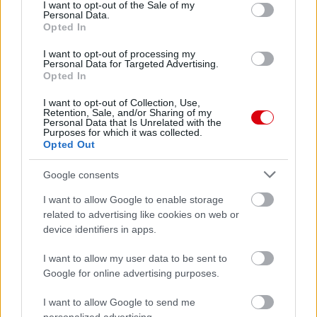
consent section.
I want to opt-out of the Sale of my
Personal Data.
Opted In
I want to opt-out of processing my
Personal Data for Targeted Advertising.
Opted In
I want to opt-out of Collection, Use,
Retention, Sale, and/or Sharing of my
Personal Data that Is Unrelated with the
Purposes for which it was collected.
Opted Out
Meccs Center
Google consents
I want to allow Google to enable storage
Paris Saint-Germain
vs
related to advertising like cookies on web or
Manchester United
device identifiers in apps.
Felkészülési szezon 4. mérkőzés
I want to allow my user data to be sent to
Nya Ullevi, Göteborg
Google for online advertising purposes.
2026-08-08 17:00
I want to allow Google to send me