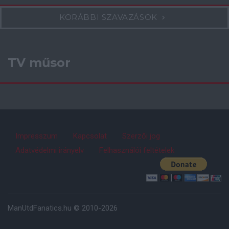
KORÁBBI SZAVAZÁSOK
TV műsor
Impresszum
Kapcsolat
Szerzői jog
Adatvédelmi irányelv
Felhasználói feltételek
ManUtdFanatics.hu © 2010-2026