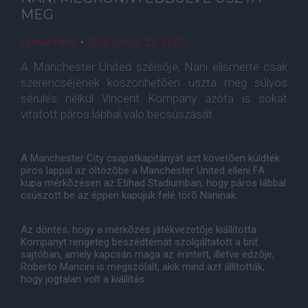
MEG
Lakner Péter
•
2012. január. 22. 12:05
A Manchester United szélsõje, Nani elismerte csak
szerencséjének köszönhetõen úszta meg súlyos
sérülés nélkül Vincent Kompany azóta is sokat
vitatott páros lábbal való becsúszását.
A Manchester City csapatkapitányát azt követõen küldték
piros lappal az öltözõbe a Manchester United elleni FA
kupa mérkõzésen az Etihad Stadiumban, hogy páros lábbal
csúszott be az éppen kapujuk felé törõ Naninak.
Az döntés, hogy a mérkõzés játékvezetõje kiállította
Kompanyt rengeteg beszédtémát szolgáltatott a brit
sajtóban, amely kapcsán maga az érintett, illetve edzõje,
Roberto Mancini is megszólalt, akik mind azt állították,
hogy jogtalan volt a kiállítás.