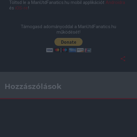
Töltsd le a ManUtdFanatics.hu mobil applikációt
Androidra
és
iOS-re
!
Támogasd adományoddal a ManUtdFanatics.hu
működését!
Hozzászólások