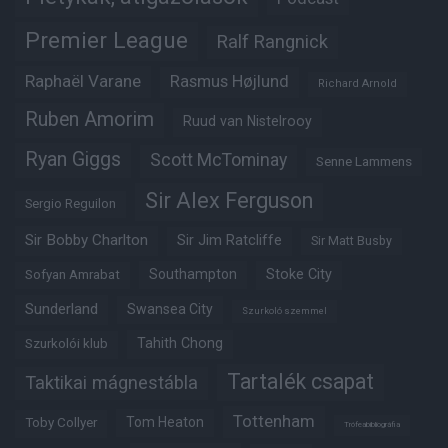
Premier League
Ralf Rangnick
Raphaël Varane
Rasmus Højlund
Richard Arnold
Ruben Amorim
Ruud van Nistelrooy
Ryan Giggs
Scott McTominay
Senne Lammens
Sir Alex Ferguson
Sergio Reguilon
Sir Bobby Charlton
Sir Jim Ratcliffe
Sir Matt Busby
Southampton
Stoke City
Sofyan Amrabat
Sunderland
Swansea City
Szurkoló szemmel
Tahith Chong
Szurkolói klub
Tartalék csapat
Taktikai mágnestábla
Tottenham
Tom Heaton
Toby Collyer
Trófeabibliográfia