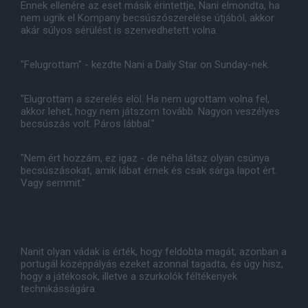
Ennek ellenére az eset másik érintettje, Nani elmondta, ha
nem ugrik el Kompany becsúszószerelése útjából, akkor
akár súlyos sérülést is szenvedhetett volna.
"Felugrottam" - kezdte Nani a Daily Star on Sunday-nek.
"Elugrottam a szerelés elöl. Ha nem ugrottam volna fel,
akkor lehet, hogy nem játszom tovább. Nagyon veszélyes
becsúszás volt. Páros lábbal."
"Nem ért hozzám, ez igaz - de néha látsz olyan csúnya
becsúszásokat, amik lábat érnek és csak sárga lapot ért.
Vagy semmit."
Nanit olyan vádak is érték, hogy feldobta magát, azonban a
portugál középpályás ezeket azonnal tagadta, és úgy hisz,
hogy a játékosok, illetve a szurkolók féltékenyek
technikásságára.