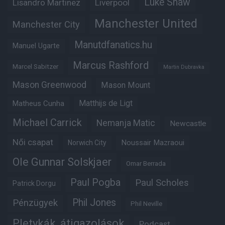
Luke Shaw
Lisandro Martinez
Liverpool
Manchester United
Manchester City
Manutdfanatics.hu
Manuel Ugarte
Marcus Rashford
Marcel Sabitzer
Martin Dubravka
Mason Greenwood
Mason Mount
Matheus Cunha
Matthijs de Ligt
Michael Carrick
Nemanja Matic
Newcastle
Női csapat
Noussair Mazraoui
Norwich City
Ole Gunnar Solskjaer
Omar Berrada
Paul Pogba
Paul Scholes
Patrick Dorgu
Phil Jones
Pénzügyek
Phil Neville
Pletykák, átigazolások
Podcast