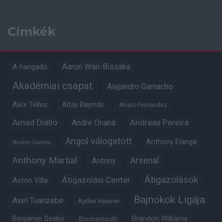
Címkék
Aaron Wan-Bissaka
A hangadó
Akadémiai csapat
Alejandro Garnacho
Alex Telles
Altay Bayindir
Alvaro Fernandez
Amad Diallo
Andre Onana
Andreas Pereira
Angol válogatott
Anthony Elanga
Andrey Santos
Anthony Martial
Arsenal
Antony
Átigazolások
Átigazolási Center
Aston Villa
Bajnokok Ligája
Axel Tuanzebe
Ayden Heaven
Benjamin Sesko
Brandon Williams
Bournemouth