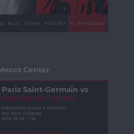
IA
BLOG
FÓRUM
PODCAST
PL TIPPVERSENY
Meccs Center
Paris Saint-Germain
vs
Manchester United
Felkészülési szezon 4. mérkőzés
Nya Ullevi, Göteborg
2026-08-08 17:00
0 nap 2 óra 46 perc 37 másodperc