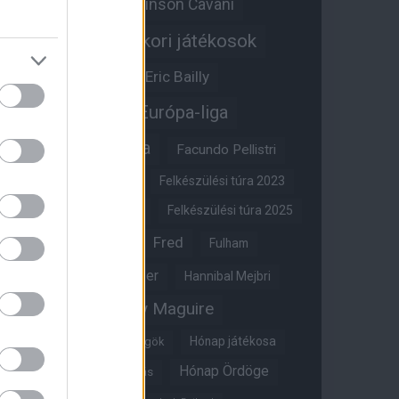
Edinson Cavani
Ed Woodward
Egykori játékosok
Edzői stáb
Érdekességek
Eric Bailly
Erik ten Hag
Európa-liga
FA-kupa
Everton
Facundo Pellistri
Felkészülési túra 2022
Felkészülési túra 2023
Felkészülési túra 2024
Felkészülési túra 2025
Fred
Fulham
Felkészülési túra 2026
Gary Neville
Glazer
Hannibal Mejbri
Harry Maguire
Harry Amass
Hónap játékosa
Híres magyar Vörös Ördögök
Hónap Ördöge
Hónap legjobbja szavazás