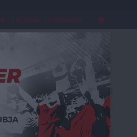
ldal
Regisztráció
Elfelejtett jelszó