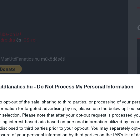
ube-on is!
droidra
és
iOS-re
!
ManUtdFanatics.hu működését!
dfanatics.hu -
Do Not Process My Personal Information
to opt-out of the sale, sharing to third parties, or processing of your per
formation for targeted advertising by us, please use the below opt-out s
r selection. Please note that after your opt-out request is processed y
eing interest-based ads based on personal information utilized by us or
disclosed to third parties prior to your opt-out. You may separately opt-
losure of your personal information by third parties on the IAB’s list of