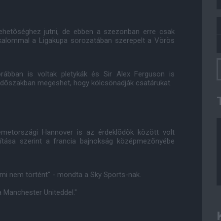
lehetõséghez jutni, de ebben a szezonban erre csak
lkalommal a Ligakupa sorozatában szerepelt a Vörös
rábban is voltak pletykák és Sir Alex Ferguson is
 idõszakban megeshet, hogy kölcsönadják csatárukat.
metországi Hannover is az érdeklõdõk között volt
lítása szerint a francia bajnokság középmezõnyébe
mmi nem történt" - mondta a Sky Sports-nak.
a Manchester Uniteddel."