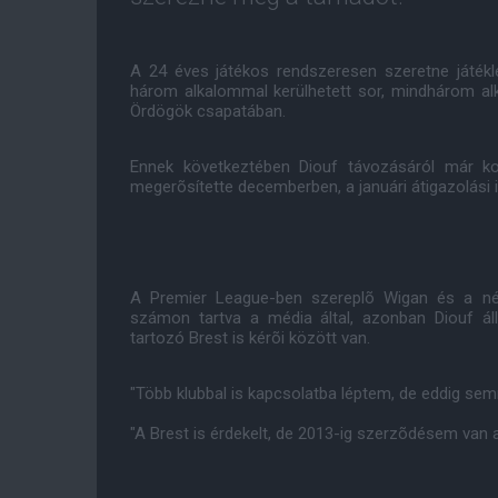
A 24 éves játékos rendszeresen szeretne játék
három alkalommal kerülhetett sor, mindhárom a
Ördögök csapatában.
Ennek következtében Diouf távozásáról már ko
megerõsítette decemberben, a januári átigazolási
A Premier League-ben szereplõ Wigan és a né
számon tartva a média által, azonban Diouf ál
tartozó Brest is kérõi között van.
"Több klubbal is kapcsolatba léptem, de eddig se
"A Brest is érdekelt, de 2013-ig szerzõdésem van 