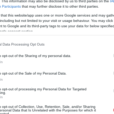
. This information may also be disclosed by us to third parties on the
IA
Participants
that may further disclose it to other third parties.
 that this website/app uses one or more Google services and may gath
including but not limited to your visit or usage behaviour. You may click 
 to Google and its third-party tags to use your data for below specifi
ogle consent section.
l Data Processing Opt Outs
o opt-out of the Sharing of my personal data.
In
o opt-out of the Sale of my Personal Data.
In
to opt-out of processing my Personal Data for Targeted
ing.
In
o opt-out of Collection, Use, Retention, Sale, and/or Sharing
ersonal Data that Is Unrelated with the Purposes for which it
lected.