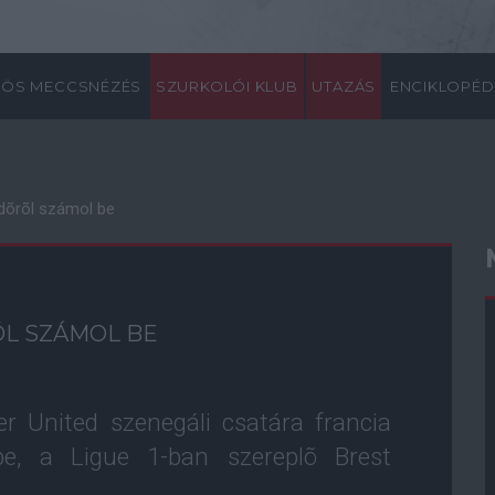
ÖS MECCSNÉZÉS
SZURKOLÓI KLUB
UTAZÁS
ENCIKLOPÉD
õdõrõl számol be
L SZÁMOL BE
 United szenegáli csatára francia
be, a Ligue 1-ban szereplõ Brest