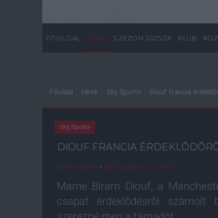
FŐOLDAL
HÍREK
SZEZON 2025/26
KLUB
KÖZ
Főoldal
Hírek
Sky Sports
Diouf francia érdekl
Sky Sports
DIOUF FRANCIA ÉRDEKLÕDÕRÕ
admin admin
•
2012. január. 23. 20:32
Mame Biram Diouf, a Manchester
csapat érdeklõdésrõl számolt 
szerezné meg a támadót.