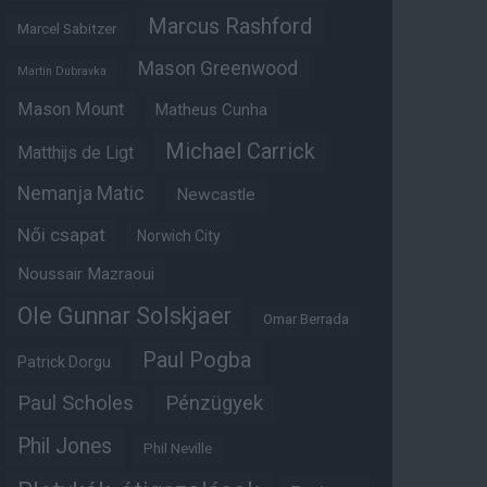
Marcus Rashford
Marcel Sabitzer
Mason Greenwood
Martin Dubravka
Mason Mount
Matheus Cunha
Michael Carrick
Matthijs de Ligt
Nemanja Matic
Newcastle
Női csapat
Norwich City
Noussair Mazraoui
Ole Gunnar Solskjaer
Omar Berrada
Paul Pogba
Patrick Dorgu
Paul Scholes
Pénzügyek
Phil Jones
Phil Neville