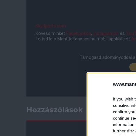
SkySports.com
Kövess minket
Facebookon
,
Instagramon
és
YouT
Töltsd le a ManUtdFanatics.hu mobil applikációt
An
Támogasd adományoddal a 
www.manut
If you wish 
sensitive in
Hozzászólások
confirm you
continue se
information 
further disc