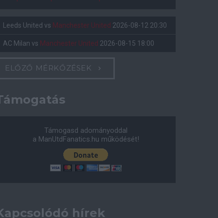
Leeds United
vs
Manchester United
2026-08-12 20:30
AC Milan
vs
Manchester United
2026-08-15 18:00
ELŐZŐ MÉRKŐZÉSEK
Támogatás
Támogasd adományoddal
a ManUtdFanatics.hu működését!
Kapcsolódó hírek