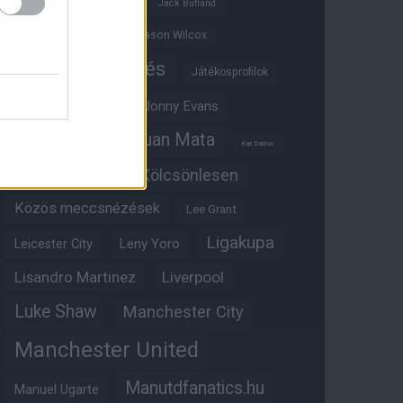
Ifjúsági BL
Hull City
Jack Butland
Jadon Sancho
Jason Wilcox
Játékosértékelés
Játékosprofilok
Jesse Lingard
Jonny Evans
Juan Mata
Joshua Zirkzee
Karl Darlow
Kölcsönlesen
Kobbie Mainoo
Közös meccsnézések
Lee Grant
Ligakupa
Leny Yoro
Leicester City
Lisandro Martinez
Liverpool
Luke Shaw
Manchester City
Manchester United
Manutdfanatics.hu
Manuel Ugarte