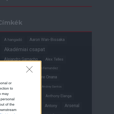
Címkék
Aaron Wan-Bissaka
A hangadó
Akadémiai csapat
Alejandro Garnacho
Alex Telles
Altay Bayindir
Alvaro Fernandez
Amad Diallo
Andre Onana
sonal or
Andreas Pereira
Andrey Santos
ection to
ou may
Angol válogatott
Anthony Elanga
 personal
out of the
Anthony Martial
Arsenal
Antony
 downstream