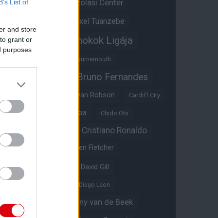
Átigazolási Center
B’s List of
Aston Villa
Átigazolások
Axel Tuanzebe
er and store
Bajnokok Ligája
to grant or
Ayden Heaven
ed purposes
Benjamin Sesko
Bournemouth
Bruno Fernandes
Brandon Williams
Bryan Mbeumo
Bryan Robson
Cardiff City
Casemiro
Chelsea
Chido Obi
Christian Eriksen
Cristiano Ronaldo
Crystal Palace
Darren Fletcher
David De Gea
David Gill
Dean Henderson
Diego Leon
Diogo Dalot
Donny van de Beek