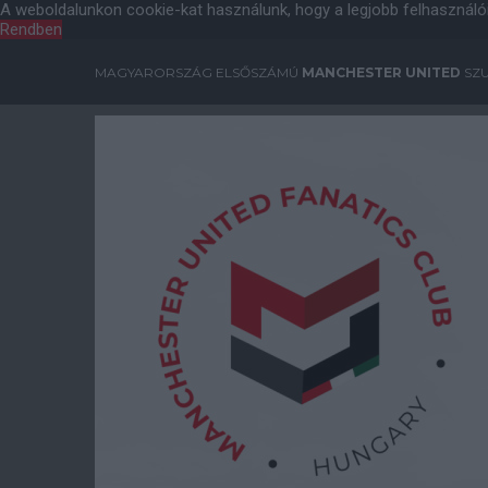
A weboldalunkon cookie-kat használunk, hogy a legjobb felhasználó
Rendben
MAGYARORSZÁG ELSŐSZÁMÚ
MANCHESTER UNITED
SZU