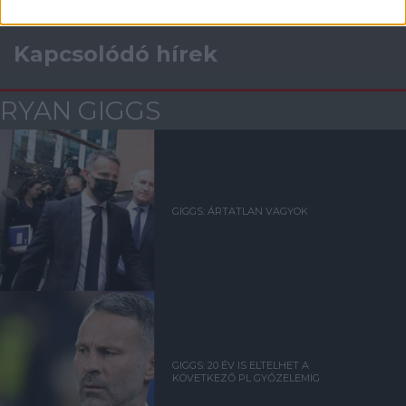
Kapcsolódó hírek
RYAN GIGGS
GIGGS: ÁRTATLAN VAGYOK
GIGGS: 20 ÉV IS ELTELHET A
KÖVETKEZŐ PL GYŐZELEMIG