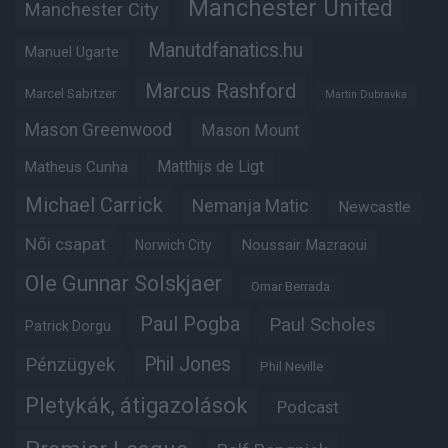
Manchester United
Manchester City
Manutdfanatics.hu
Manuel Ugarte
Marcus Rashford
Marcel Sabitzer
Martin Dubravka
Mason Greenwood
Mason Mount
Matheus Cunha
Matthijs de Ligt
Michael Carrick
Nemanja Matic
Newcastle
Női csapat
Noussair Mazraoui
Norwich City
Ole Gunnar Solskjaer
Omar Berrada
Paul Pogba
Paul Scholes
Patrick Dorgu
Phil Jones
Pénzügyek
Phil Neville
Pletykák, átigazolások
Podcast