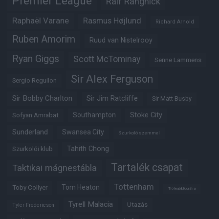
Premier League
Ralf Rangnick
Raphaël Varane
Rasmus Højlund
Richard Arnold
Ruben Amorim
Ruud van Nistelrooy
Ryan Giggs
Scott McTominay
Senne Lammens
Sir Alex Ferguson
Sergio Reguilon
Sir Bobby Charlton
Sir Jim Ratcliffe
Sir Matt Busby
Southampton
Stoke City
Sofyan Amrabat
Sunderland
Swansea City
Szurkoló szemmel
Tahith Chong
Szurkolói klub
Tartalék csapat
Taktikai mágnestábla
Tottenham
Tom Heaton
Toby Collyer
Trófeabibliográfia
Tyrell Malacia
Utazás
Tyler Fredericson