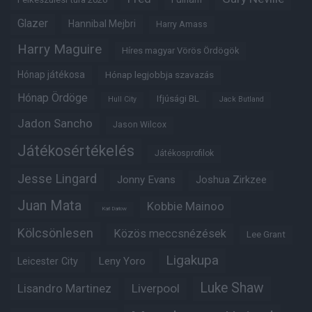
Glazer
Hannibal Mejbri
Harry Amass
Harry Maguire
Híres magyar Vörös Ördögök
Hónap játékosa
Hónap legjobbja szavazás
Hónap Ördöge
Ifjúsági BL
Hull City
Jack Butland
Jadon Sancho
Jason Wilcox
Játékosértékelés
Játékosprofilok
Jesse Lingard
Jonny Evans
Joshua Zirkzee
Juan Mata
Kobbie Mainoo
Karl Darlow
Kölcsönlesen
Közös meccsnézések
Lee Grant
Ligakupa
Leny Yoro
Leicester City
Luke Shaw
Lisandro Martinez
Liverpool