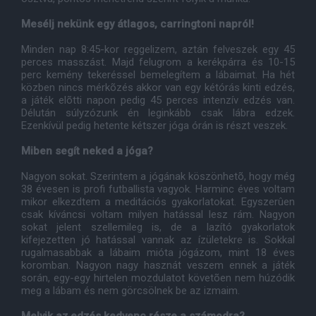
Mesélj nekünk egy átlagos, carringtoni napról!
Minden nap 8:45-kor reggelizem, aztán felveszek egy 45
perces masszást. Majd felugrom a kerékpárra és 10-15
perc kemény tekeréssel bemelegítem a lábaimat. Ha hét
közben nincs mérkõzés akkor van egy kétórás kinti edzés,
a játék elõtti napon pedig 45 perces intenzív edzés van.
Délután súlyzózunk én leginkább csak lábra edzek.
Ezenkívül pedig hetente kétszer jóga órán is részt veszek.
Miben segít neked a jóga?
Nagyon sokat. Szerintem a jógának köszönhetõ, hogy még
38 évesen is profi futballista vagyok. Harminc éves voltam
mikor elkezdtem a meditációs gyakorlatokat. Egyszerûen
csak kíváncsi voltam milyen hatással lesz rám. Nagyon
sokat jelent szellemileg is, de a lazító gyakorlatok
kifejezetten jó hatással vannak az ízületekre is. Sokkal
rugalmasabbak a lábaim mióta jógázom, mint 18 éves
koromban. Nagyon nagy hasznát veszem ennek a játék
során, egy-egy hirtelen mozdulatot követõen nem húzódik
meg a lábam és nem görcsölnek be az izmaim.