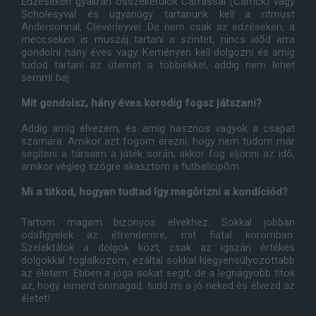
Edzéseken gyakran összekerülök Carrassal (Carrick) vagy
Scholesyval és ugyanúgy tartanunk kell a ritmust
Andersonnal, Cleverleyvel. De nem csak az edzéseken, a
meccseken is muszáj tartani a szintet, nincs idõd arra
gondolni hány éves vagy. Keményen kell dolgozni és amíg
tudod tartani az ütemet a többiekkel, addig nem lehet
semmi baj.
Mit gondolsz, hány éves korodig fogsz játszani?
Addig amíg élvezem, és amíg hasznos vagyok a csapat
számára. Amikor azt fogom érezni, hogy nem tudom már
segíteni a társaim a játék során, akkor fog eljönni az idõ,
amikor végleg szögre akasztom a futballcipõm.
Mi a titkod, hogyan tudtad így megõrizni a kondíciód?
Tartom magam bizonyos elvekhez. Sokkal jobban
odafigyelek az étrendemre, mit fiatal koromban.
Szelektálok a dolgok közt, csak az igazán értékes
dolgokkal foglalkozom, ezáltal sokkal kiegyensúlyozottabb
az életem. Ebben a jóga sokat segít, de a legnagyobb titok
az, hogy ismerd önmagad, tudd mi a jó neked és élvezd az
életet!