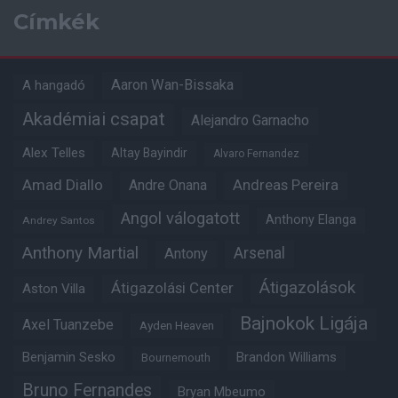
Címkék
Aaron Wan-Bissaka
A hangadó
Akadémiai csapat
Alejandro Garnacho
Alex Telles
Altay Bayindir
Alvaro Fernandez
Amad Diallo
Andre Onana
Andreas Pereira
Angol válogatott
Anthony Elanga
Andrey Santos
Anthony Martial
Arsenal
Antony
Átigazolások
Átigazolási Center
Aston Villa
Bajnokok Ligája
Axel Tuanzebe
Ayden Heaven
Benjamin Sesko
Brandon Williams
Bournemouth
Bruno Fernandes
Bryan Mbeumo