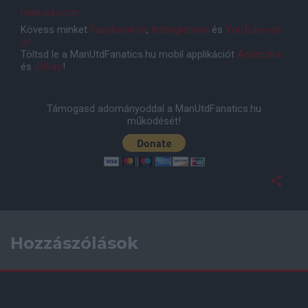
manutd.com
Kövess minket
Facebookon
,
Instagramon
és
YouTube-on
is!
Töltsd le a ManUtdFanatics.hu mobil applikációt
Androidra
és
iOS-re
!
Támogasd adományoddal a ManUtdFanatics.hu
működését!
Hozzászólások