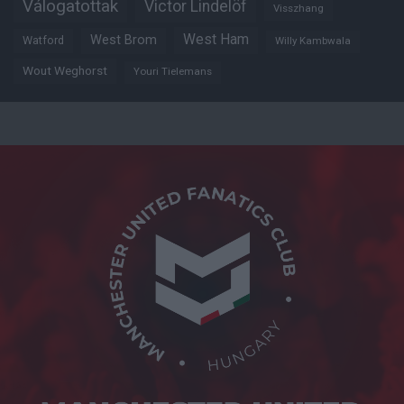
Válogatottak
Victor Lindelöf
Visszhang
West Ham
West Brom
Watford
Willy Kambwala
Wout Weghorst
Youri Tielemans