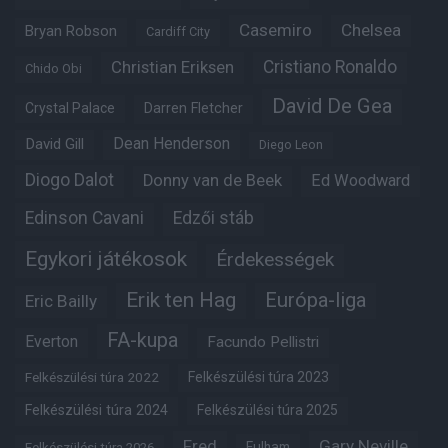
Casemiro
Chelsea
Bryan Robson
Cardiff City
Christian Eriksen
Cristiano Ronaldo
Chido Obi
David De Gea
Crystal Palace
Darren Fletcher
Dean Henderson
David Gill
Diego Leon
Diogo Dalot
Donny van de Beek
Ed Woodward
Edinson Cavani
Edzői stáb
Egykori játékosok
Érdekességek
Erik ten Hag
Európa-liga
Eric Bailly
FA-kupa
Everton
Facundo Pellistri
Felkészülési túra 2022
Felkészülési túra 2023
Felkészülési túra 2024
Felkészülési túra 2025
Fred
Gary Neville
Fulham
Felkészülési túra 2026