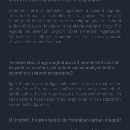
Melyik az edzés kedvenc része a számodra?
Szerintem erre mindenkitõl ugyanazt a választ kapnád.
Természetesen a bemelegítés a pályán. Különbözõ
feladatokat hajtunk végre és ez mindig ad egy kis alkalmat
a viccelõdésekre. Mindenki meg akarja mutatni, hogy õ a
legjobb és ilyenkor nagyon jókat nevetünk egymáson.
Mennek is az oltások rendesen. Ez már szinte szerves
részévé vált az edzéseknek.
Természetes, hogy meghatározott menetrend szerint
folynak az edzések, de neked van valamilyen külön
személyre szabott programod?
Igen. Mindenkire oda figyelnek, mikor milyen formában van
sokat játszott-e az elmúlt idõszakban, vagy kevesebbet,
sérült volt-e, hízott vagy fogyott, egyszóval mindenre és
ezek szerint határozzák meg hogy kinek milyen edzésterv
szerint kell dolgoznia.
Mi motivál, hogyan tudod így formában tartani magad?