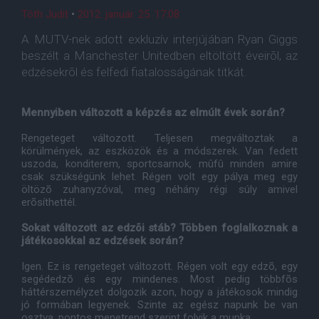
Tóth Judit
•
2012. január. 25. 17:08
A MUTV-nek adott exkluzív interjújában Ryan Giggs
beszélt a Manchester Unitedben eltöltött éveirõl, az
edzésekrõl és felfedi fiatalosságának titkát.
Mennyiben változott a képzés az elmúlt évek során?
Rengeteget változott. Teljesen megváltoztak a
körülmények, az eszközök és a módszerek. Van fedett
uszoda, konditerem, sportcsarnok, mûfû minden amire
csak szükségünk lehet. Régen volt egy pálya meg egy
öltözõ zuhanyzóval, meg néhány régi súly amivel
erõsíthettél.
Sokat változott az edzõi stáb? Többen foglalkoznak a
játékosokkal az edzések során?
Igen. Ez is rengeteget változott. Régen volt egy edzõ, egy
segédedzõ és egy mindenes. Most pedig többfõs
háttérszemélyzet dolgozik azon, hogy a játékosok mindig
jó formában legyenek. Szinte az egész napunk be van
osztva, pontos menetrend szerint folyik a munka.