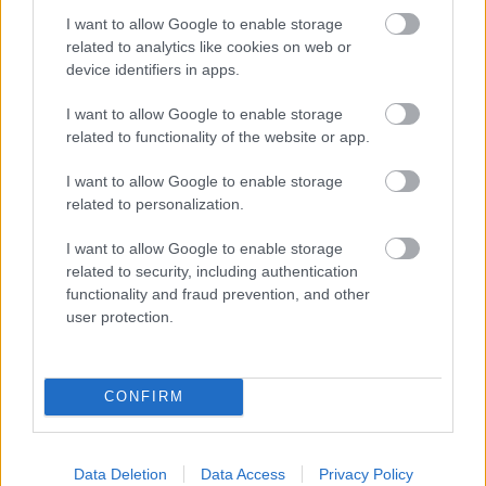
Nya Ullevi, Göteborg
I want to allow Google to enable storage
2026-08-08 17:00
related to analytics like cookies on web or
device identifiers in apps.
I want to allow Google to enable storage
Leeds United
vs
Manchester United
2026-08-12 20:30
related to functionality of the website or app.
AC Milan
vs
Manchester United
2026-08-15 18:00
I want to allow Google to enable storage
related to personalization.
ELŐZŐ MÉRKŐZÉSEK
I want to allow Google to enable storage
related to security, including authentication
Támogatás
functionality and fraud prevention, and other
user protection.
Támogasd adományoddal
a ManUtdFanatics.hu működését!
CONFIRM
Data Deletion
Data Access
Privacy Policy