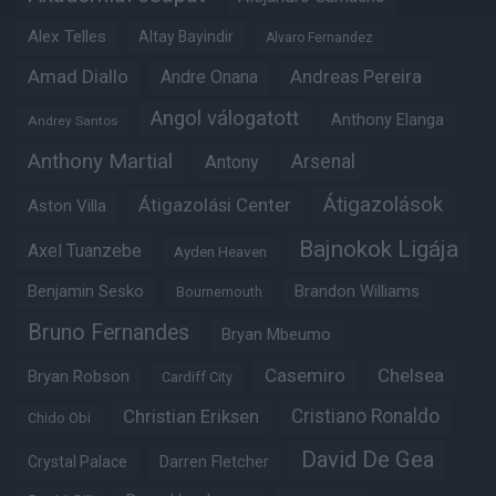
Alex Telles
Altay Bayindir
Alvaro Fernandez
Amad Diallo
Andre Onana
Andreas Pereira
Angol válogatott
Anthony Elanga
Andrey Santos
Anthony Martial
Arsenal
Antony
Átigazolások
Átigazolási Center
Aston Villa
Bajnokok Ligája
Axel Tuanzebe
Ayden Heaven
Benjamin Sesko
Brandon Williams
Bournemouth
Bruno Fernandes
Bryan Mbeumo
Casemiro
Chelsea
Bryan Robson
Cardiff City
Christian Eriksen
Cristiano Ronaldo
Chido Obi
David De Gea
Crystal Palace
Darren Fletcher