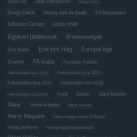
Dean Henderson
David Gill
Diego Leon
Diogo Dalot
Donny van de Beek
Ed Woodward
Edinson Cavani
Edzői stáb
Egykori játékosok
Érdekességek
Erik ten Hag
Európa-liga
Eric Bailly
FA-kupa
Everton
Facundo Pellistri
Felkészülési túra 2022
Felkészülési túra 2023
Felkészülési túra 2024
Felkészülési túra 2025
Fred
Gary Neville
Fulham
Felkészülési túra 2026
Glazer
Hannibal Mejbri
Harry Amass
Harry Maguire
Híres magyar Vörös Ördögök
Hónap játékosa
Hónap legjobbja szavazás