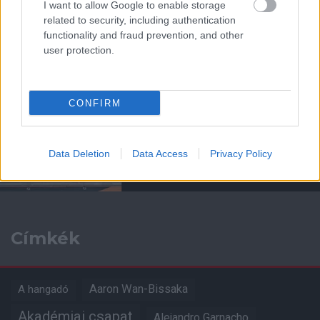
A VEZETŐSÉG RATCLIFFE-
I want to allow Google to enable storage
NEK
related to security, including authentication
functionality and fraud prevention, and other
user protection.
CONFIRM
SIR DAVE BRAILSFORD
TÁVOZOTT AZ
IGAZGATÓSÁGBÓL
Data Deletion
Data Access
Privacy Policy
Címkék
Aaron Wan-Bissaka
A hangadó
Akadémiai csapat
Alejandro Garnacho