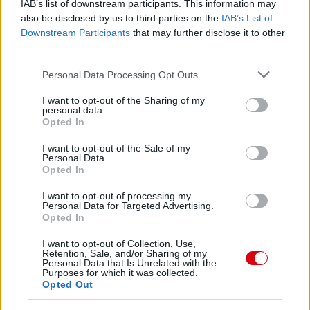
IAB’s list of downstream participants. This information may
also be disclosed by us to third parties on the
IAB’s List of
Downstream Participants
that may further disclose it to other
third parties.
Meccs Center
Please note that this website/app uses one or more Google
Personal Data Processing Opt Outs
services and may gather and store information including but
not limited to your visit or usage behaviour. You may click to
Leeds United
I want to opt-out of the Sharing of my
vs
Manchester
personal data.
grant or deny consent to Google and its third-party tags to
Opted In
United
use your data for below specified purposes in below Google
consent section.
I want to opt-out of the Sale of my
Felkészülési szezon 5. mérkőzés
Personal Data.
Croke Park, Dublin
Opted In
2026-08-12 20:30
I want to opt-out of processing my
Personal Data for Targeted Advertising.
3 nap 5 óra 47 perc 43 másodperc
Opted In
I want to opt-out of Collection, Use,
AC Milan
vs
Manchester United
2026-08-15 18:00
Retention, Sale, and/or Sharing of my
Personal Data that Is Unrelated with the
Purposes for which it was collected.
Opted Out
ELŐZŐ MÉRKŐZÉSEK