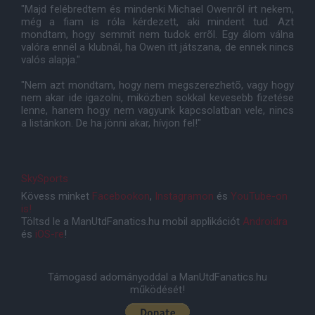
"Majd felébredtem és mindenki Michael Owenrõl írt nekem,
még a fiam is róla kérdezett, aki mindent tud. Azt
mondtam, hogy semmit nem tudok errõl. Egy álom válna
valóra ennél a klubnál, ha Owen itt játszana, de ennek nincs
valós alapja."
"Nem azt mondtam, hogy nem megszerezhetõ, vagy hogy
nem akar ide igazolni, miközben sokkal kevesebb fizetése
lenne, hanem hogy nem vagyunk kapcsolatban vele, nincs
a listánkon. De ha jönni akar, hívjon fel!"
SkySports
Kövess minket
Facebookon
,
Instagramon
és
YouTube-on
is!
Töltsd le a ManUtdFanatics.hu mobil applikációt
Androidra
és
iOS-re
!
Támogasd adományoddal a ManUtdFanatics.hu
működését!