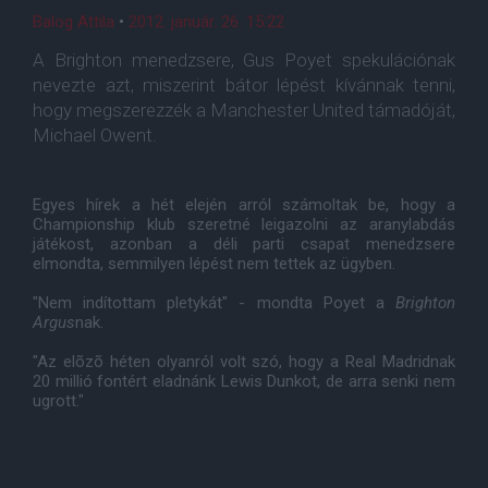
Balog Attila
•
2012. január. 26. 15:22
A Brighton menedzsere, Gus Poyet spekulációnak
nevezte azt, miszerint bátor lépést kívánnak tenni,
hogy megszerezzék a Manchester United támadóját,
Michael Owent.
Egyes hírek a hét elején arról számoltak be, hogy a
Championship klub szeretné leigazolni az aranylabdás
játékost, azonban a déli parti csapat menedzsere
elmondta, semmilyen lépést nem tettek az ügyben.
"Nem indítottam pletykát" - mondta Poyet a
Brighton
Argus
nak.
"Az elõzõ héten olyanról volt szó, hogy a Real Madridnak
20 millió fontért eladnánk Lewis Dunkot, de arra senki nem
ugrott."