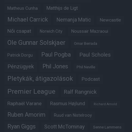
Matheus Cunha
Matthijs de Ligt
Michael Carrick
Nemanja Matic
Newcastle
Női csapat
Noussair Mazraoui
Norwich City
Ole Gunnar Solskjaer
Omar Berrada
Paul Pogba
Paul Scholes
Patrick Dorgu
Phil Jones
Pénzügyek
Phil Neville
Pletykák, átigazolások
Podcast
Premier League
Ralf Rangnick
Raphaël Varane
Rasmus Højlund
Richard Arnold
Ruben Amorim
Ruud van Nistelrooy
Ryan Giggs
Scott McTominay
Senne Lammens