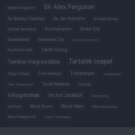
Sir Alex Ferguson
Sergio Reguilon
Sir Bobby Charlton
Sir Jim Ratcliffe
Sir Matt Busby
Southampton
Stoke City
Sofyan Amrabat
Sunderland
Swansea City
Szurkoló szemmel
Tahith Chong
Szurkolói klub
Tartalék csapat
Taktikai mágnestábla
Tottenham
Tom Heaton
Toby Collyer
Trófeabibliográfia
Tyrell Malacia
Utazás
Tyler Fredericson
Válogatottak
Victor Lindelöf
Visszhang
West Ham
West Brom
Watford
Willy Kambwala
Wout Weghorst
Youri Tielemans