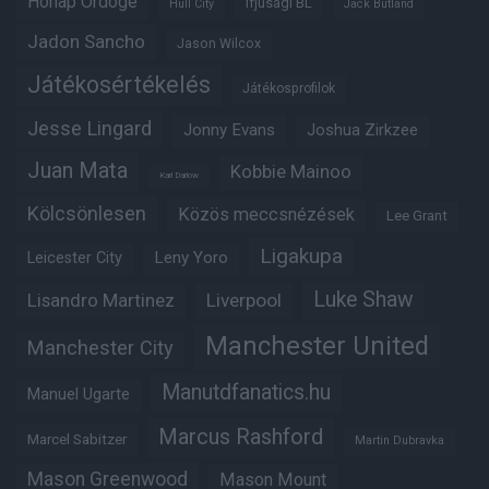
Hónap Ördöge
Ifjúsági BL
Hull City
Jack Butland
Jadon Sancho
Jason Wilcox
Játékosértékelés
Játékosprofilok
Jesse Lingard
Jonny Evans
Joshua Zirkzee
Juan Mata
Kobbie Mainoo
Karl Darlow
Kölcsönlesen
Közös meccsnézések
Lee Grant
Ligakupa
Leny Yoro
Leicester City
Luke Shaw
Lisandro Martinez
Liverpool
Manchester United
Manchester City
Manutdfanatics.hu
Manuel Ugarte
Marcus Rashford
Marcel Sabitzer
Martin Dubravka
Mason Greenwood
Mason Mount