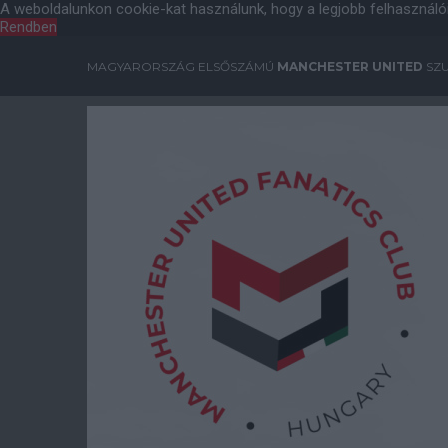
A weboldalunkon cookie-kat használunk, hogy a legjobb felhasználó
Rendben
MAGYARORSZÁG ELSŐSZÁMÚ
MANCHESTER UNITED
SZU