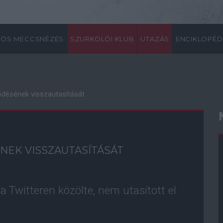
ÖS MECCSNÉZÉS
SZURKOLÓI KLUB
UTAZÁS
ENCIKLOPÉD
õdésének visszautasítását
NEK VISSZAUTASÍTÁSÁT
a Twitteren közölte, nem utasított el