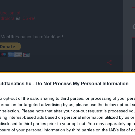
ube-on is!
droidra
és
iOS-re
!
ManUtdFanatics.hu működését!
dfanatics.hu -
Do Not Process My Personal Information
to opt-out of the sale, sharing to third parties, or processing of your per
formation for targeted advertising by us, please use the below opt-out s
r selection. Please note that after your opt-out request is processed y
eing interest-based ads based on personal information utilized by us or
disclosed to third parties prior to your opt-out. You may separately opt-
losure of your personal information by third parties on the IAB’s list of