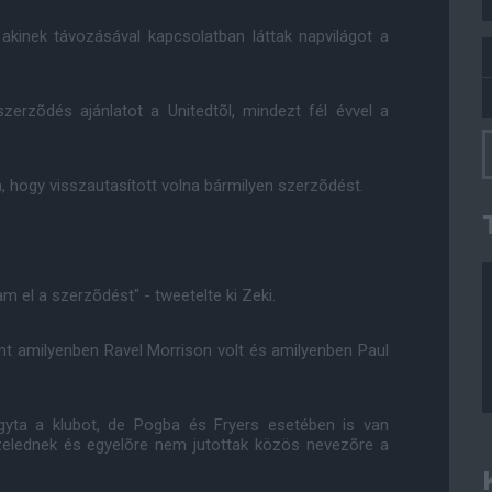
 akinek távozásával kapcsolatban láttak napvilágot a
szerzõdés ajánlatot a Unitedtõl, mindezt fél évvel a
, hogy visszautasított volna bármilyen szerzõdést.
tam el a szerzõdést" - tweetelte ki Zeki.
int amilyenben Ravel Morrison volt és amilyenben Paul
agyta a klubot, de Pogba és Fryers esetében is van
özelednek és egyelõre nem jutottak közös nevezõre a