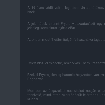
A 19 éves védõ volt a legutóbbi United játékos,
hírek.
A jelentések szerint Fryers visszautasított egy 
jelenlegi kontraktus lejárta elõtt.
Azonban most Twitter fiókját felhasználva tagadta
"Miért hiszi el mindenki, amit olvas... nem utasítot
Ezekiel Fryers jelenleg hasonló helyzetben van, m
Pogba van.
Morrison az átigazolási nap utolsó napján elh
tennivaló, mindketten szerzõdésük lejártához k
klubbal.