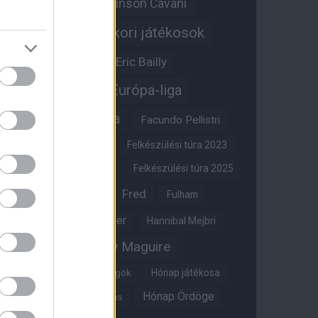
Edinson Cavani
Ed Woodward
Egykori játékosok
Edzői stáb
Érdekességek
Eric Bailly
Erik ten Hag
Európa-liga
FA-kupa
Everton
Facundo Pellistri
Felkészülési túra 2022
Felkészülési túra 2023
Felkészülési túra 2024
Felkészülési túra 2025
Fred
Fulham
Felkészülési túra 2026
Gary Neville
Glazer
Hannibal Mejbri
Harry Maguire
Harry Amass
Hónap játékosa
Híres magyar Vörös Ördögök
Hónap Ördöge
Hónap legjobbja szavazás