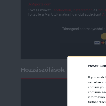
SkySports.com
Kövess minket
Facebookon
,
Instagramon
és
YouT
Töltsd le a ManUtdFanatics.hu mobil applikációt
An
Támogasd adományoddal a 
www.manut
Hozzászólások
If you wish 
sensitive in
confirm you
continue se
information 
further disc