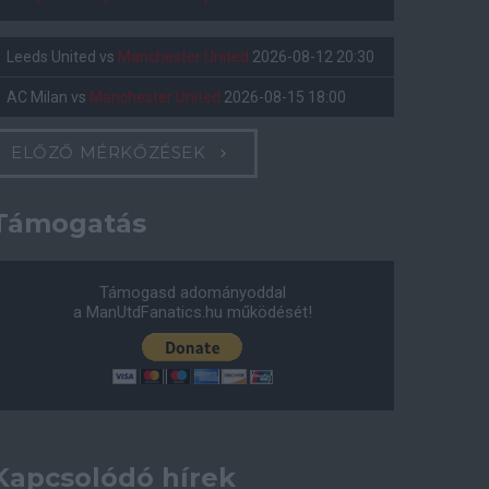
Leeds United
vs
Manchester United
2026-08-12 20:30
AC Milan
vs
Manchester United
2026-08-15 18:00
ELŐZŐ MÉRKŐZÉSEK
Támogatás
Támogasd adományoddal
a ManUtdFanatics.hu működését!
Kapcsolódó hírek