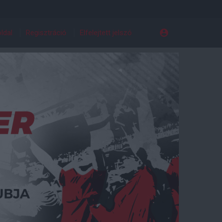
ldal
Regisztráció
Elfelejtett jelszó