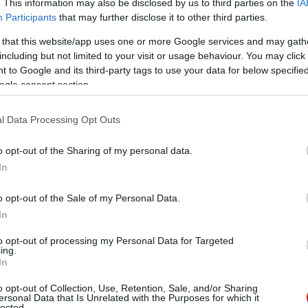
. This information may also be disclosed by us to third parties on the
IA
Participants
that may further disclose it to other third parties.
 that this website/app uses one or more Google services and may gath
including but not limited to your visit or usage behaviour. You may click 
 to Google and its third-party tags to use your data for below specifi
ogle consent section.
l Data Processing Opt Outs
o opt-out of the Sharing of my personal data.
In
o opt-out of the Sale of my Personal Data.
In
to opt-out of processing my Personal Data for Targeted
ing.
In
o opt-out of Collection, Use, Retention, Sale, and/or Sharing
ersonal Data that Is Unrelated with the Purposes for which it
lected.