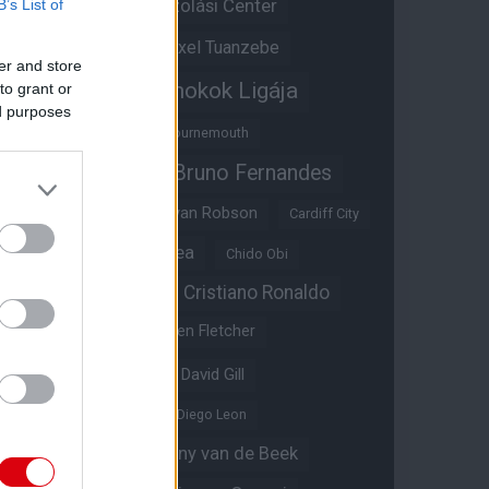
Átigazolási Center
B’s List of
Aston Villa
Átigazolások
Axel Tuanzebe
er and store
Bajnokok Ligája
to grant or
Ayden Heaven
ed purposes
Benjamin Sesko
Bournemouth
Bruno Fernandes
Brandon Williams
Bryan Mbeumo
Bryan Robson
Cardiff City
Casemiro
Chelsea
Chido Obi
Christian Eriksen
Cristiano Ronaldo
Crystal Palace
Darren Fletcher
David De Gea
David Gill
Dean Henderson
Diego Leon
Diogo Dalot
Donny van de Beek