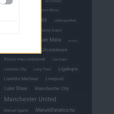
Ifjúsági BL
Hull City
Jack Butland
Jadon Sancho
Jason Wilcox
Játékosértékelés
Játékosprofilok
Jesse Lingard
Jonny Evans
Juan Mata
Joshua Zirkzee
Karl Darlow
Kölcsönlesen
Kobbie Mainoo
Közös meccsnézések
Lee Grant
Ligakupa
Leny Yoro
Leicester City
Lisandro Martinez
Liverpool
Luke Shaw
Manchester City
Manchester United
Manutdfanatics.hu
Manuel Ugarte