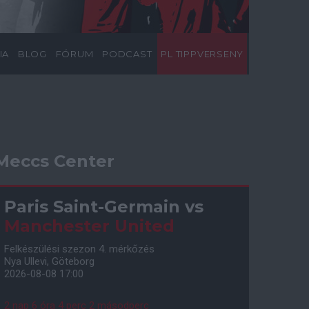
IA
BLOG
FÓRUM
PODCAST
PL TIPPVERSENY
Meccs Center
Paris Saint-Germain
vs
Manchester United
Felkészülési szezon 4. mérkőzés
Nya Ullevi, Göteborg
2026-08-08 17:00
2 nap 6 óra 4 perc 1 másodperc