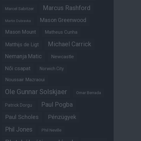
Marcus Rashford
Marcel Sabitzer
Mason Greenwood
Martin Dubravka
Mason Mount
Matheus Cunha
Michael Carrick
Matthijs de Ligt
Nemanja Matic
Newcastle
Női csapat
Norwich City
Noussair Mazraoui
Ole Gunnar Solskjaer
Omar Berrada
Paul Pogba
Patrick Dorgu
Paul Scholes
Pénzügyek
Phil Jones
Phil Neville