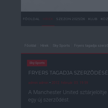
FŐOLDAL
HÍREK
SZEZON 2025/26
KLUB
KÖZ
Főoldal
Hírek
Sky Sports
Fryers tagadja szerz
Sky Sports
FRYERS TAGADJA SZERZÕDÉSÉ
admin admin
•
2012. február. 03. 19:59
A Manchester United sztárjelöltje 
egy új szerzõdést.