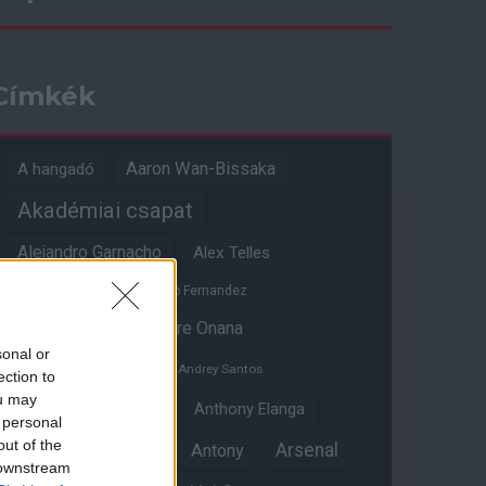
Címkék
Aaron Wan-Bissaka
A hangadó
Akadémiai csapat
Alejandro Garnacho
Alex Telles
Altay Bayindir
Alvaro Fernandez
Amad Diallo
Andre Onana
sonal or
Andreas Pereira
Andrey Santos
ection to
ou may
Angol válogatott
Anthony Elanga
 personal
out of the
Anthony Martial
Arsenal
Antony
 downstream