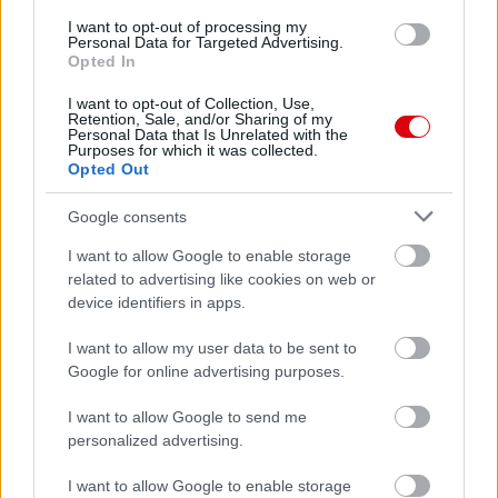
I want to opt-out of processing my
Personal Data for Targeted Advertising.
Leeds United
vs
Manchester United
2026-08-12 20:30
Opted In
AC Milan
vs
Manchester United
2026-08-15 18:00
I want to opt-out of Collection, Use,
Retention, Sale, and/or Sharing of my
Personal Data that Is Unrelated with the
ELŐZŐ MÉRKŐZÉSEK
Purposes for which it was collected.
Opted Out
Google consents
Támogatás
I want to allow Google to enable storage
related to advertising like cookies on web or
Támogasd adományoddal
device identifiers in apps.
a ManUtdFanatics.hu működését!
I want to allow my user data to be sent to
Google for online advertising purposes.
I want to allow Google to send me
personalized advertising.
Kapcsolódó hírek
I want to allow Google to enable storage