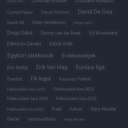
Christian Eriksen
Cristiano Ronaldo
Chido Obi
David De Gea
Crystal Palace
Darren Fletcher
Dean Henderson
David Gill
Diego Leon
Diogo Dalot
Donny van de Beek
Ed Woodward
Edinson Cavani
Edzői stáb
Egykori játékosok
Érdekességek
Erik ten Hag
Európa-liga
Eric Bailly
FA-kupa
Everton
Facundo Pellistri
Felkészülési túra 2022
Felkészülési túra 2023
Felkészülési túra 2024
Felkészülési túra 2025
Fred
Gary Neville
Fulham
Felkészülési túra 2026
Glazer
Hannibal Mejbri
Harry Amass