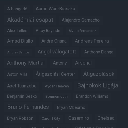
Aaron Wan-Bissaka
A hangadó
Akadémiai csapat
Alejandro Garnacho
Alex Telles
Altay Bayindir
Alvaro Fernandez
Amad Diallo
Andre Onana
Andreas Pereira
Angol válogatott
Anthony Elanga
Andrey Santos
Anthony Martial
Arsenal
Antony
Átigazolások
Átigazolási Center
Aston Villa
Bajnokok Ligája
Axel Tuanzebe
Ayden Heaven
Benjamin Sesko
Brandon Williams
Bournemouth
Bruno Fernandes
Bryan Mbeumo
Casemiro
Chelsea
Bryan Robson
Cardiff City