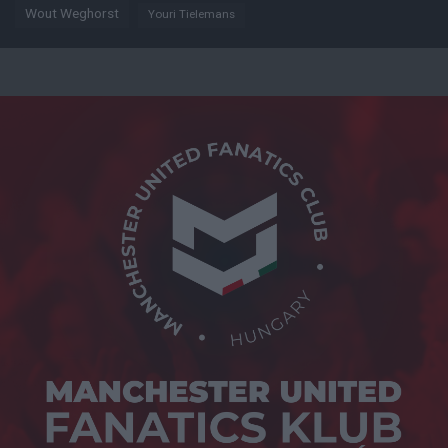
Wout Weghorst
Youri Tielemans