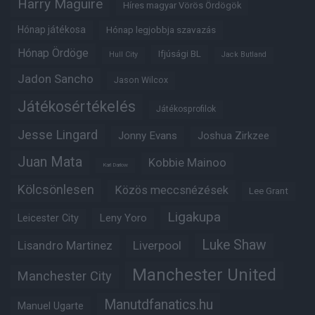
Harry Maguire
Híres magyar Vörös Ördögök
Hónap játékosa
Hónap legjobbja szavazás
Hónap Ördöge
Ifjúsági BL
Hull City
Jack Butland
Jadon Sancho
Jason Wilcox
Játékosértékelés
Játékosprofilok
Jesse Lingard
Jonny Evans
Joshua Zirkzee
Juan Mata
Kobbie Mainoo
Karl Darlow
Kölcsönlesen
Közös meccsnézések
Lee Grant
Ligakupa
Leny Yoro
Leicester City
Luke Shaw
Lisandro Martinez
Liverpool
Manchester United
Manchester City
Manutdfanatics.hu
Manuel Ugarte