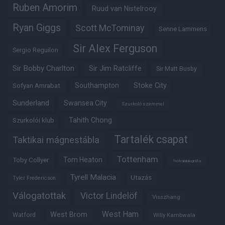
Ruben Amorim
Ruud van Nistelrooy
Ryan Giggs
Scott McTominay
Senne Lammens
Sir Alex Ferguson
Sergio Reguilon
Sir Bobby Charlton
Sir Jim Ratcliffe
Sir Matt Busby
Southampton
Stoke City
Sofyan Amrabat
Sunderland
Swansea City
Szurkoló szemmel
Tahith Chong
Szurkolói klub
Tartalék csapat
Taktikai mágnestábla
Tottenham
Tom Heaton
Toby Collyer
Trófeabibliográfia
Tyrell Malacia
Utazás
Tyler Fredericson
Válogatottak
Victor Lindelöf
Visszhang
West Ham
West Brom
Watford
Willy Kambwala