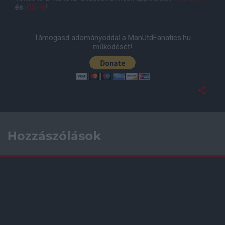
és
iOS-re
!
Támogasd adományoddal a ManUtdFanatics.hu
működését!
Hozzászólások