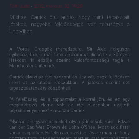
Tóth Judit
•
2012. március. 02. 19:28
Michael Carrick örül annak, hogy mint tapasztalt
játékos, nagyobb felelõsséggel van felruházva a
Unitedben.
A Vörös Ördögök menedzsere, Sir Alex Ferguson
nyilatkozataiban már több alkalommal dicsérte a 30 éves
játékost, ki edzõje szerint kulcsfontosságú tagja a
Manchester Unitednek.
Carrick élvezi az idei szezont és úgy véli, nagy fejlõdésen
ment át az utóbbi idõszakban. A játékos szerint ezt
tapasztalatának is köszönheti.
"A felelõsség és a tapasztalat a korral jön, és ez egy
meghatározó eleme volt az idei szezonban nyújtott
teljesítményemnek" - mondta Carrick.
"Nyáron elhagytak benünket olyan játékosok, mint Edwin
van der Sar, Wes Brown és John O'Shea. Most sok fiatal
van a csapatban. Hirtelen azon vettem észre magam, hogy
hozzám fordulnak segítségért, mert én már egy tapasztalt