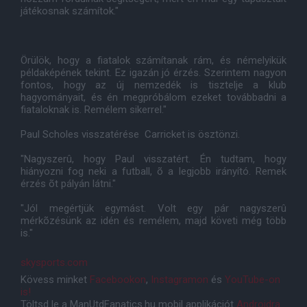
játékosnak számítok."
Örülök, hogy a fiatalok számítanak rám, és némelyikük
példaképének tekint. Ez igazán jó érzés. Szerintem nagyon
fontos, hogy az új nemzedék is tisztelje a klub
hagyományait, és én megpróbálom ezeket továbbadni a
fiataloknak is. Remélem sikerrel."
Paul Scholes visszatérése Carricket is ösztönzi.
"Nagyszerû, hogy Paul visszatért. Én tudtam, hogy
hiányozni fog neki a futball, õ a legjobb irányító. Remek
érzés õt pályán látni."
"Jól megértjük egymást. Volt egy pár nagyszerû
mérkõzésünk az idén és remélem, majd követi még több
is."
skysports.com
Kövess minket
Facebookon
,
Instagramon
és
YouTube-on
is!
Töltsd le a ManUtdFanatics.hu mobil applikációt
Androidra