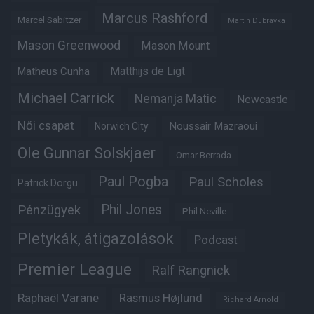
Marcus Rashford
Marcel Sabitzer
Martin Dubravka
Mason Greenwood
Mason Mount
Matheus Cunha
Matthijs de Ligt
Michael Carrick
Nemanja Matic
Newcastle
Női csapat
Noussair Mazraoui
Norwich City
Ole Gunnar Solskjaer
Omar Berrada
Paul Pogba
Paul Scholes
Patrick Dorgu
Phil Jones
Pénzügyek
Phil Neville
Pletykák, átigazolások
Podcast
Premier League
Ralf Rangnick
Raphaël Varane
Rasmus Højlund
Richard Arnold