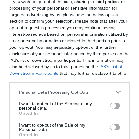
If you wish to opt-out of the sale, sharing to third parties, or
processing of your personal or sensitive information for
targeted advertising by us, please use the below opt-out
section to confirm your selection. Please note that after your
opt-out request is processed you may continue seeing
interest-based ads based on personal information utilized by
us or personal information disclosed to third parties prior to
your opt-out. You may separately opt-out of the further
disclosure of your personal information by third parties on the
IAB’s list of downstream participants. This information may
Meccs Center
also be disclosed by us to third parties on the
IAB’s List of
Downstream Participants
that may further disclose it to other
third parties.
Paris Saint-Germain
vs
Please note that this website/app uses one or more Google
Personal Data Processing Opt Outs
Manchester United
services and may gather and store information including but
not limited to your visit or usage behaviour. You may click to
I want to opt-out of the Sharing of my
personal data.
Felkészülési szezon 4. mérkőzés
grant or deny consent to Google and its third-party tags to
Opted In
Nya Ullevi, Göteborg
use your data for below specified purposes in below Google
2026-08-08 17:00
consent section.
I want to opt-out of the Sale of my
Personal Data.
Opted In
0 nap 10 óra 18 perc 43 másodperc