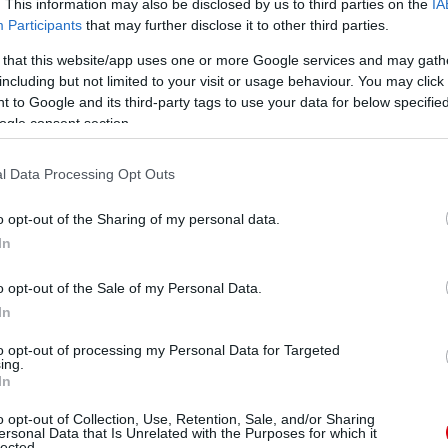
. This information may also be disclosed by us to third parties on the
IA
Participants
that may further disclose it to other third parties.
ube-on is!
 that this website/app uses one or more Google services and may gath
droidra
és
iOS-re
!
including but not limited to your visit or usage behaviour. You may click 
 to Google and its third-party tags to use your data for below specifi
ogle consent section.
ManUtdFanatics.hu működését!
l Data Processing Opt Outs
o opt-out of the Sharing of my personal data.
In
o opt-out of the Sale of my Personal Data.
In
to opt-out of processing my Personal Data for Targeted
ing.
In
o opt-out of Collection, Use, Retention, Sale, and/or Sharing
ersonal Data that Is Unrelated with the Purposes for which it
lected.