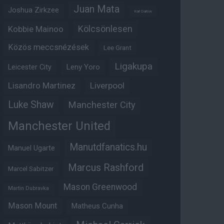
Juan Mata
Joshua Zirkzee
Karl Darlow
Kölcsönlesen
Kobbie Mainoo
Közös meccsnézések
Lee Grant
Ligakupa
Leny Yoro
Leicester City
Lisandro Martinez
Liverpool
Luke Shaw
Manchester City
Manchester United
Manutdfanatics.hu
Manuel Ugarte
Marcus Rashford
Marcel Sabitzer
Mason Greenwood
Martin Dubravka
Mason Mount
Matheus Cunha