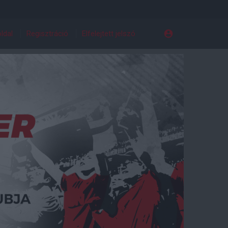
ldal
Regisztráció
Elfelejtett jelszó