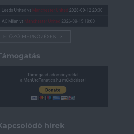
Leeds United
vs
Manchester United
2026-08-12 20:30
AC Milan
vs
Manchester United
2026-08-15 18:00
ELŐZŐ MÉRKŐZÉSEK
Támogatás
Támogasd adományoddal
a ManUtdFanatics.hu működését!
Kapcsolódó hírek