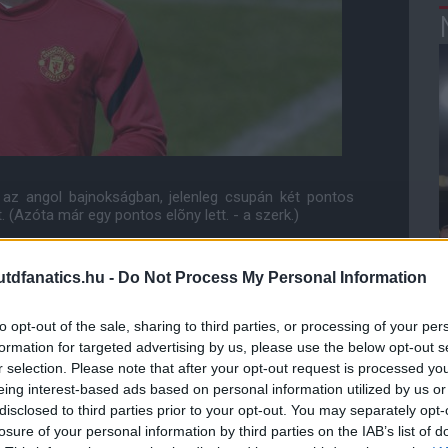
 az angol bajnokságban, jelenleg csupán két pontos
(Azóta már egy pontos elõny lett. - a szerk.)
patán, de a tapasztalatuk segíteni fog.
dfanatics.hu -
Do Not Process My Personal Information
d pedig mindig itt van ebben a fázisban és jól teljesít."
ely két pontos elõnyben van. Minden szezonban ott
to opt-out of the sale, sharing to third parties, or processing of your per
k a bajnokságot. De a nyomást tudjuk kezelni."
formation for targeted advertising by us, please use the below opt-out s
r selection. Please note that after your opt-out request is processed y
társaidban, és akkor a csapatod megnyeri a meccseket.
eing interest-based ads based on personal information utilized by us or
"
disclosed to third parties prior to your opt-out. You may separately opt-
losure of your personal information by third parties on the IAB’s list of