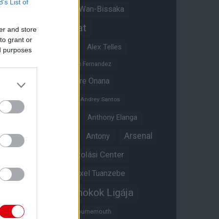
B’s List of
Aaron Wan-Bissaka
A hangadó
Akadémiai csapat
er and store
to grant or
Alejandro Garnacho
Alex Telles
ed purposes
Altay Bayindir
Alvaro Fernandez
Amad Diallo
Andre Onana
Andreas Pereira
Andrey Santos
Angol válogatott
Anthony Elanga
Anthony Martial
Arsenal
Antony
Átigazolási Center
Aston Villa
Átigazolások
Axel Tuanzebe
Bajnokok Ligája
Ayden Heaven
Benjamin Sesko
Bournemouth