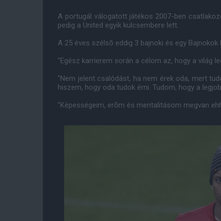
A portugál válogatott játékos 2007-ben csatlako
pedig a United egyik kulcsembere lett.
A 25 éves szélsõ eddig 3 bajnoki és egy Bajnokok L
"Egész karrierem során a célom az, hogy a világ l
"Nem jelent csalódást, ha nem érek oda, mert tud
hiszem, hogy oda tudok érni. Tudom, hogy a legjob
"Képességeim, erõm és mentalitásom megvan ehhe