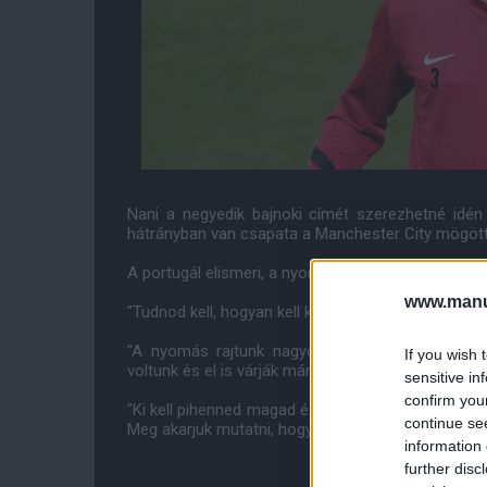
Nani a negyedik bajnoki címét szerezhetné idén
hátrányban van csapata a Manchester City mögött. 
A portugál elismeri, a nyomás ott van Ferguson csa
www.manut
"Tudnod kell, hogyan kell kezelni a nyomást, a Unite
"A nyomás rajtunk nagyobb, mint a City-n, am
If you wish 
voltunk és el is várják már tõlünk, hogy megnyerjü
sensitive in
confirm you
"Ki kell pihenned magad és mindig bízni a csapat
continue se
Meg akarjuk mutatni, hogy mi vagyunk a legjobbak.
information 
further disc