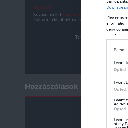
participants
Downstream 
SkySports
Kövess minket
Facebookon
,
Instagramon
és
YouT
Please note
Töltsd le a ManUtdFanatics.hu mobil applikációt
An
information 
deny consent
in below Go
Támogasd adományoddal a 
Persona
I want t
Opted 
I want t
Hozzászólások
Opted 
I want 
Advertis
Opted 
I want t
of my P
was col