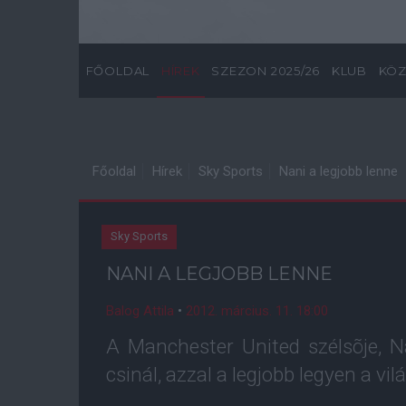
FŐOLDAL
HÍREK
SZEZON 2025/26
KLUB
KÖZ
Főoldal
Hírek
Sky Sports
Nani a legjobb lenne
Sky Sports
NANI A LEGJOBB LENNE
Balog Attila
•
2012. március. 11. 18:00
A Manchester United szélsõje, N
csinál, azzal a legjobb legyen a vil