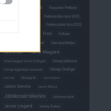
FA-kupa
Everton
Facundo Pellistri
Felkészülési túra 2022
Felkészülési túra 2023
Felkészülési túra 2024
Felkészülési túra 2025
Fred
Fulham
Felkészülési túra 2026
Gary Neville
Glazer
Hannibal Mejbri
Harry Maguire
Harry Amass
Hónap játékosa
Híres magyar Vörös Ördögök
Hónap Ördöge
Hónap legjobbja szavazás
Ifjúsági BL
Hull City
Jack Butland
Jadon Sancho
Jason Wilcox
Játékosértékelés
Játékosprofilok
Jesse Lingard
Jonny Evans