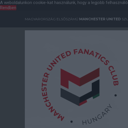
A weboldalunkon cookie-kat használunk, hogy a legjobb felhasználó
Rendben
MAGYARORSZÁG ELSŐSZÁMÚ
MANCHESTER UNITED
SZU