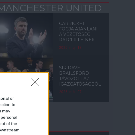
MANCHESTER UNITED
CARRICKET
FOGJA AJÁNLANI
A VEZETŐSÉG
RATCLIFFE-NEK
2026. máj. 13.
SIR DAVE
BRAILSFORD
TÁVOZOTT AZ
IGAZGATÓSÁGBÓL
2026. máj. 07.
sonal or
ection to
ou may
 personal
Címkék
out of the
 downstream