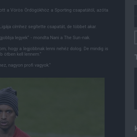
zott a Vörös Ördögökhöz a Sporting csapatától, azóta
igája címhez segítette csapatát, de többet akar.
egjobbja legyek" - mondta Nani a The Sun-nak.
om, hogy a legjobbnak lenni nehéz dolog. De mindig is
b ötben kell lennem."
z, nagyon profi vagyok."