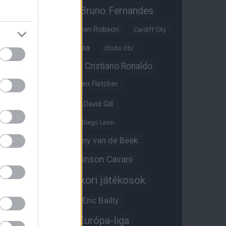
Bruno Fernandes
Brandon Williams
Bryan Mbeumo
Bryan Robson
Cardiff City
Casemiro
Chelsea
Chido Obi
Christian Eriksen
Cristiano Ronaldo
Crystal Palace
Darren Fletcher
David De Gea
David Gill
Dean Henderson
Diego Leon
Diogo Dalot
Donny van de Beek
Edinson Cavani
Ed Woodward
Egykori játékosok
Edzői stáb
Érdekességek
Eric Bailly
Erik ten Hag
Európa-liga