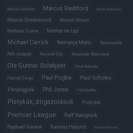
Marcus Rashford
Marcel Sabitzer
Martin Dubravka
Mason Greenwood
Mason Mount
Matheus Cunha
Matthijs de Ligt
Michael Carrick
Nemanja Matic
Newcastle
Női csapat
Noussair Mazraoui
Norwich City
Ole Gunnar Solskjaer
Omar Berrada
Paul Pogba
Paul Scholes
Patrick Dorgu
Phil Jones
Pénzügyek
Phil Neville
Pletykák, átigazolások
Podcast
Premier League
Ralf Rangnick
Raphaël Varane
Rasmus Højlund
Richard Arnold