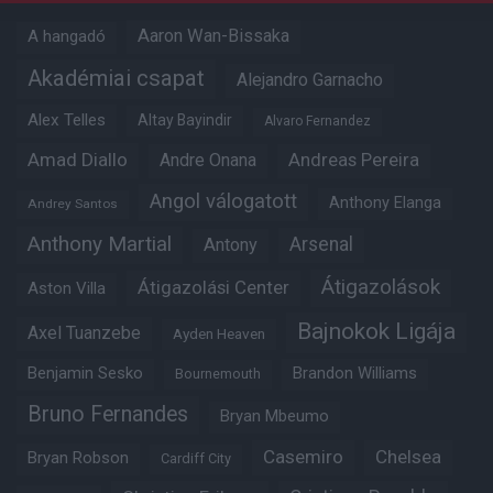
Aaron Wan-Bissaka
A hangadó
Akadémiai csapat
Alejandro Garnacho
Alex Telles
Altay Bayindir
Alvaro Fernandez
Amad Diallo
Andre Onana
Andreas Pereira
Angol válogatott
Anthony Elanga
Andrey Santos
Anthony Martial
Arsenal
Antony
Átigazolások
Átigazolási Center
Aston Villa
Bajnokok Ligája
Axel Tuanzebe
Ayden Heaven
Benjamin Sesko
Brandon Williams
Bournemouth
Bruno Fernandes
Bryan Mbeumo
Casemiro
Chelsea
Bryan Robson
Cardiff City