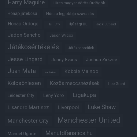
Harry Maguire
Híres magyar Vörös Ördögök
Hónap játékosa
Hónap legjobbja szavazás
Hónap Ördöge
Ifjúsági BL
Hull City
Jack Butland
Jadon Sancho
Jason Wilcox
Játékosértékelés
Játékosprofilok
Jesse Lingard
Jonny Evans
Joshua Zirkzee
Juan Mata
Kobbie Mainoo
Karl Darlow
Kölcsönlesen
Közös meccsnézések
Lee Grant
Ligakupa
Leny Yoro
Leicester City
Luke Shaw
Lisandro Martinez
Liverpool
Manchester United
Manchester City
Manutdfanatics.hu
Manuel Ugarte