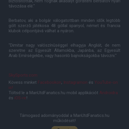
biztosítottak, nem fognak akadályt gördíteni Berbatov nyári
távozása elé."
Berbatov, aki a bolgár válogatottban minden idõk legtöbb
gólt szerzõ játékosa 48 góllal spanyol, német és francia
klubok célpontjává válhat a nyáron.
"Dimitar nagy valószínûséggel elhagyja Angliát, de nem
szeretne az Egyesült Államokba, Japánba, az Egyesült
Arab Emírségekbe, vagy hasonló bajnokságokba távozni."
SkySports.com
Kövess minket
Facebookon
,
Instagramon
és
YouTube-on
is!
Töltsd le a ManUtdFanatics.hu mobil applikációt
Androidra
és
iOS-re
!
Támogasd adományoddal a ManUtdFanatics.hu
működését!