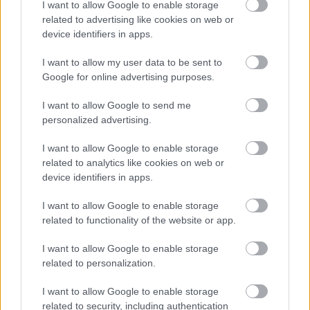
I want to allow Google to enable storage
related to advertising like cookies on web or
device identifiers in apps.
Meccs Center
I want to allow my user data to be sent to
Google for online advertising purposes.
Paris Saint-Germain
I want to allow Google to send me
vs
personalized advertising.
Manchester United
I want to allow Google to enable storage
Felkészülési szezon 4. mérkőzés
related to analytics like cookies on web or
Nya Ullevi, Göteborg
device identifiers in apps.
2026-08-08 17:00
I want to allow Google to enable storage
related to functionality of the website or app.
Leeds United
vs
Manchester United
2026-08-12 20:30
I want to allow Google to enable storage
related to personalization.
AC Milan
vs
Manchester United
2026-08-15 18:00
I want to allow Google to enable storage
ELŐZŐ MÉRKŐZÉSEK
related to security, including authentication