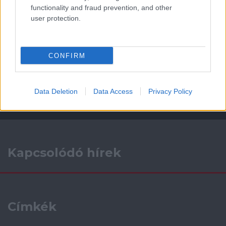
functionality and fraud prevention, and other
user protection.
Támogatás
CONFIRM
Támogasd adományoddal
a ManUtdFanatics.hu működését!
Data Deletion
Data Access
Privacy Policy
Kapcsolódó hírek
Címkék