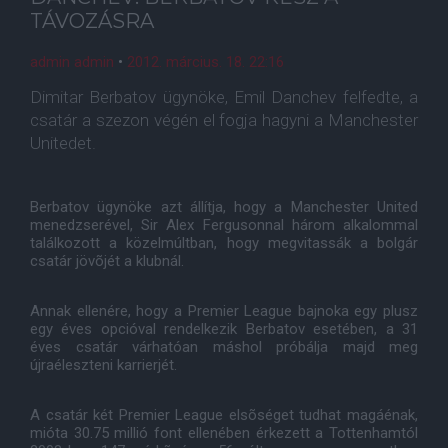
TÁVOZÁSRA
admin admin
•
2012. március. 18. 22:16
Dimitar Berbatov ügynöke, Emil Danchev felfedte, a
csatár a szezon végén el fogja hagyni a Manchester
Unitedet.
Berbatov ügynöke azt állítja, hogy a Manchester United
menedzserével, Sir Alex Fergusonnal három alkalommal
találkozott a közelmúltban, hogy megvitassák a bolgár
csatár jövõjét a klubnál.
Annak ellenére, hogy a Premier League bajnoka egy plusz
egy éves opcióval rendelkezik Berbatov esetében, a 31
éves csatár várhatóan máshol próbálja majd meg
újraéleszteni karrierjét.
A csatár két Premier League elsõséget tudhat magáénak,
mióta 30.75 millió font ellenében érkezett a Tottenhamtól