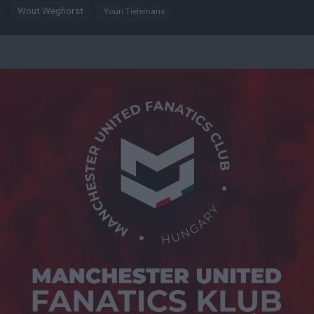
Wout Weghorst
Youri Tielemans