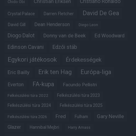
Christian Eriksen
Cristiano Ronaldo
Chido Obi
David De Gea
Crystal Palace
Darren Fletcher
Dean Henderson
David Gill
Diego Leon
Diogo Dalot
Donny van de Beek
Ed Woodward
Edinson Cavani
Edzői stáb
Egykori játékosok
Érdekességek
Erik ten Hag
Európa-liga
Eric Bailly
FA-kupa
Everton
Facundo Pellistri
Felkészülési túra 2022
Felkészülési túra 2023
Felkészülési túra 2024
Felkészülési túra 2025
Fred
Gary Neville
Fulham
Felkészülési túra 2026
Glazer
Hannibal Mejbri
Harry Amass