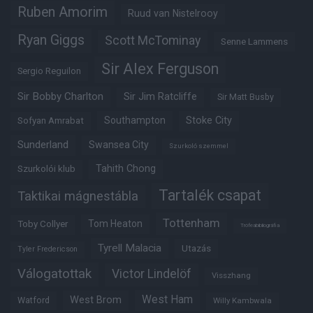
Ruben Amorim
Ruud van Nistelrooy
Ryan Giggs
Scott McTominay
Senne Lammens
Sir Alex Ferguson
Sergio Reguilon
Sir Bobby Charlton
Sir Jim Ratcliffe
Sir Matt Busby
Southampton
Stoke City
Sofyan Amrabat
Sunderland
Swansea City
Szurkoló szemmel
Tahith Chong
Szurkolói klub
Tartalék csapat
Taktikai mágnestábla
Tottenham
Tom Heaton
Toby Collyer
Trófeabibliográfia
Tyrell Malacia
Utazás
Tyler Fredericson
Válogatottak
Victor Lindelöf
Visszhang
West Ham
West Brom
Watford
Willy Kambwala