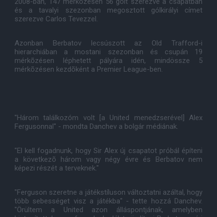
2008-ban, 147 mérkõzésen 56 gólt szerezve a csapatban
és a tavalyi szezonban megosztott gólkirályi címet
szerezve Carlos Tevezzel.
Azonban Berbatov lecsúszott az Old Trafford-i
hierarchiában a mostani szezonban és csupán 19
mérkõzésen léphetett pályára idén, mindössze 5
mérkõzésen kezdõként a Premier League-ben.
"Három találkozóm volt [a United menedzserével] Alex
Fergusonnal" - mondta Danchev a bolgár médiának.
"El kell fogadnunk, hogy Sir Alex új csapatot próbál építeni
a következõ három vagy négy évre és Berbatov nem
képezi részét a terveknek."
"Ferguson szeretne a játékstíluson változtatni azáltal, hogy
több sebességet visz a játékba" - tette hozzá Danchev.
"Örültem a United azon álláspontjának, amelyben