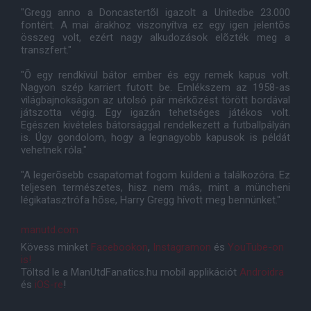
"Gregg anno a Doncastertõl igazolt a Unitedbe 23.000
fontért. A mai árakhoz viszonyítva ez egy igen jelentõs
összeg volt, ezért nagy alkudozások elõzték meg a
transzfert."
"Õ egy rendkívül bátor ember és egy remek kapus volt.
Nagyon szép karriert futott be. Emlékszem az 1958-as
világbajnokságon az utolsó pár mérkõzést törött bordával
játszotta végig. Egy igazán tehetséges játékos volt.
Egészen kivételes bátorsággal rendelkezett a futballpályán
is. Úgy gondolom, hogy a legnagyobb kapusok is példát
vehetnek róla."
"A legerõsebb csapatomat fogom küldeni a találkozóra. Ez
teljesen természetes, hisz nem más, mint a müncheni
légikatasztrófa hõse, Harry Gregg hívott meg bennünket."
manutd.com
Kövess minket
Facebookon
,
Instagramon
és
YouTube-on
is!
Töltsd le a ManUtdFanatics.hu mobil applikációt
Androidra
és
iOS-re
!