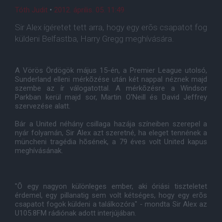
Tóth Judit
•
2012. április. 05. 11:49
Sir Alex ígéretet tett arra, hogy egy erõs csapatot fog
küldeni Belfastba, Harry Gregg meghívására.
A Vörös Ördögök május 15-én, a Premier League utolsó,
Sunderland elleni mérkõzése után két nappal néznek majd
szembe az ír válogatottal. A mérkõzésre a Windsor
Parkban kerül majd sor, Martin O'Neill és David Jeffrey
szervezése alatt.
Bár a United néhány csillaga hazája színeiben szerepel a
nyár folyamán, Sir Alex azt szeretné, ha eleget tennének a
müncheni tragédia hõsének, a 79 éves volt United kapus
meghívásának.
"Õ egy nagyon különleges ember, aki óriási tiszteletet
érdemel, egy pillanatig sem volt kétséges, hogy egy erõs
csapatot fogok küldeni a találkozóra" - mondta Sir Alex az
U105.8FM rádiónak adott interjújában.