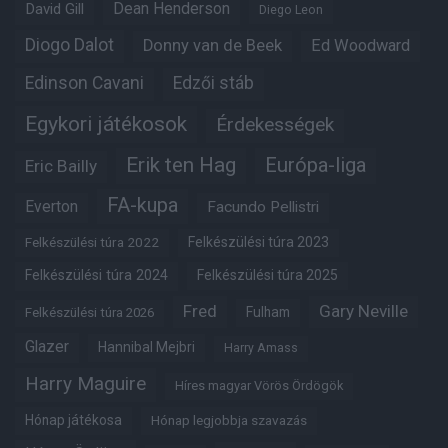
Dean Henderson
David Gill
Diego Leon
Diogo Dalot
Donny van de Beek
Ed Woodward
Edinson Cavani
Edzői stáb
Egykori játékosok
Érdekességek
Erik ten Hag
Európa-liga
Eric Bailly
FA-kupa
Everton
Facundo Pellistri
Felkészülési túra 2022
Felkészülési túra 2023
Felkészülési túra 2024
Felkészülési túra 2025
Fred
Gary Neville
Fulham
Felkészülési túra 2026
Glazer
Hannibal Mejbri
Harry Amass
Harry Maguire
Híres magyar Vörös Ördögök
Hónap játékosa
Hónap legjobbja szavazás