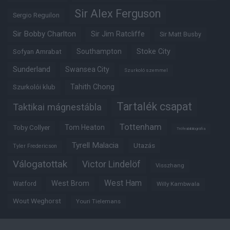
Sir Alex Ferguson
Sergio Reguilon
Sir Bobby Charlton
Sir Jim Ratcliffe
Sir Matt Busby
Southampton
Stoke City
Sofyan Amrabat
Sunderland
Swansea City
Szurkoló szemmel
Tahith Chong
Szurkolói klub
Tartalék csapat
Taktikai mágnestábla
Tottenham
Tom Heaton
Toby Collyer
Trófeabibliográfia
Tyrell Malacia
Utazás
Tyler Fredericson
Válogatottak
Victor Lindelöf
Visszhang
West Ham
West Brom
Watford
Willy Kambwala
Wout Weghorst
Youri Tielemans