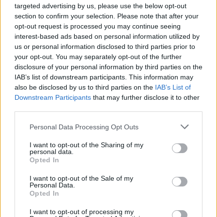
targeted advertising by us, please use the below opt-out
section to confirm your selection. Please note that after your
opt-out request is processed you may continue seeing
interest-based ads based on personal information utilized by
us or personal information disclosed to third parties prior to
your opt-out. You may separately opt-out of the further
disclosure of your personal information by third parties on the
Meccs Center
IAB’s list of downstream participants. This information may
also be disclosed by us to third parties on the
IAB’s List of
Downstream Participants
that may further disclose it to other
third parties.
Paris Saint-Germain
vs
Please note that this website/app uses one or more Google
Manchester United
Personal Data Processing Opt Outs
services and may gather and store information including but
not limited to your visit or usage behaviour. You may click to
I want to opt-out of the Sharing of my
Felkészülési szezon 4. mérkőzés
personal data.
Nya Ullevi, Göteborg
grant or deny consent to Google and its third-party tags to
Opted In
2026-08-08 17:00
use your data for below specified purposes in below Google
consent section.
I want to opt-out of the Sale of my
Personal Data.
Opted In
Leeds United
vs
Manchester United
2026-08-12 20:30
I want to opt-out of processing my