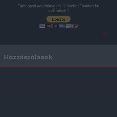
Támogasd adományoddal a ManUtdFanatics.hu
működését!
Hozzászólások