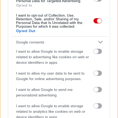
Personal Data for Targeted Advertising.
AC Milan
vs
Manchester United
2026-08-15 18:00
Opted In
I want to opt-out of Collection, Use,
ELŐZŐ MÉRKŐZÉSEK
Retention, Sale, and/or Sharing of my
Personal Data that Is Unrelated with the
Purposes for which it was collected.
Opted Out
Támogatás
Google consents
I want to allow Google to enable storage
Támogasd adományoddal
related to advertising like cookies on web or
a ManUtdFanatics.hu működését!
device identifiers in apps.
I want to allow my user data to be sent to
Google for online advertising purposes.
I want to allow Google to send me
personalized advertising.
Kapcsolódó hírek
I want to allow Google to enable storage
related to analytics like cookies on web or
SIR ALEX FERGUSON
device identifiers in apps.