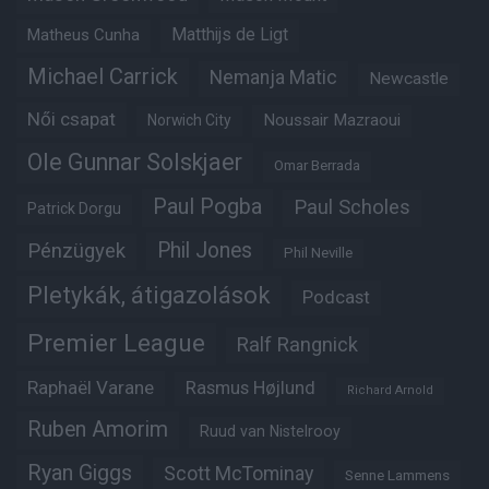
Matheus Cunha
Matthijs de Ligt
Michael Carrick
Nemanja Matic
Newcastle
Női csapat
Noussair Mazraoui
Norwich City
Ole Gunnar Solskjaer
Omar Berrada
Paul Pogba
Paul Scholes
Patrick Dorgu
Phil Jones
Pénzügyek
Phil Neville
Pletykák, átigazolások
Podcast
Premier League
Ralf Rangnick
Raphaël Varane
Rasmus Højlund
Richard Arnold
Ruben Amorim
Ruud van Nistelrooy
Ryan Giggs
Scott McTominay
Senne Lammens