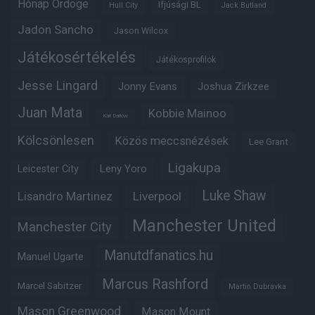
Hónap Ördöge
Ifjúsági BL
Hull City
Jack Butland
Jadon Sancho
Jason Wilcox
Játékosértékelés
Játékosprofilok
Jesse Lingard
Jonny Evans
Joshua Zirkzee
Juan Mata
Kobbie Mainoo
Karl Darlow
Kölcsönlesen
Közös meccsnézések
Lee Grant
Ligakupa
Leny Yoro
Leicester City
Luke Shaw
Lisandro Martinez
Liverpool
Manchester United
Manchester City
Manutdfanatics.hu
Manuel Ugarte
Marcus Rashford
Marcel Sabitzer
Martin Dubravka
Mason Greenwood
Mason Mount