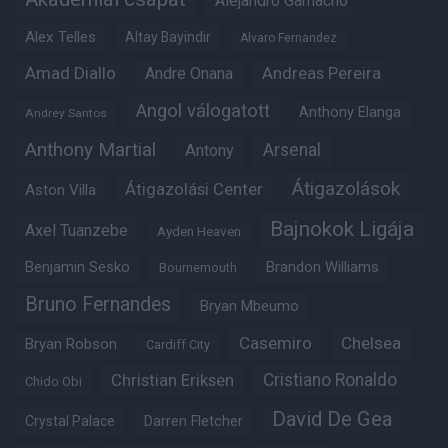
Alejandro Garnacho
Alex Telles
Altay Bayindir
Alvaro Fernandez
Amad Diallo
Andre Onana
Andreas Pereira
Angol válogatott
Anthony Elanga
Andrey Santos
Anthony Martial
Arsenal
Antony
Átigazolások
Átigazolási Center
Aston Villa
Bajnokok Ligája
Axel Tuanzebe
Ayden Heaven
Benjamin Sesko
Brandon Williams
Bournemouth
Bruno Fernandes
Bryan Mbeumo
Casemiro
Chelsea
Bryan Robson
Cardiff City
Christian Eriksen
Cristiano Ronaldo
Chido Obi
David De Gea
Crystal Palace
Darren Fletcher