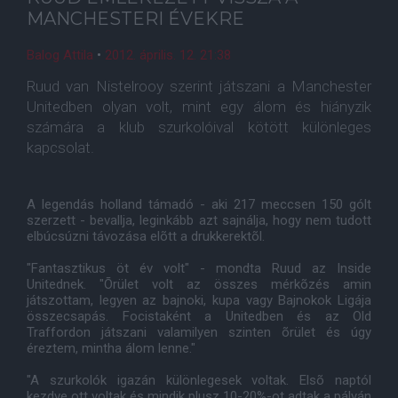
MANCHESTERI ÉVEKRE
Balog Attila
•
2012. április. 12. 21:38
Ruud van Nistelrooy szerint játszani a Manchester
Unitedben olyan volt, mint egy álom és hiányzik
számára a klub szurkolóival kötött különleges
kapcsolat.
A legendás holland támadó - aki 217 meccsen 150 gólt
szerzett - bevallja, leginkább azt sajnálja, hogy nem tudott
elbúcsúzni távozása elõtt a drukkerektõl.
"Fantasztikus öt év volt" - mondta Ruud az Inside
Unitednek. "Õrület volt az összes mérkõzés amin
játszottam, legyen az bajnoki, kupa vagy Bajnokok Ligája
összecsapás. Focistaként a Unitedben és az Old
Traffordon játszani valamilyen szinten õrület és úgy
éreztem, mintha álom lenne."
"A szurkolók igazán különlegesek voltak. Elsõ naptól
kezdve ott voltak és mindik plusz 10-20%-ot adtak a pályán