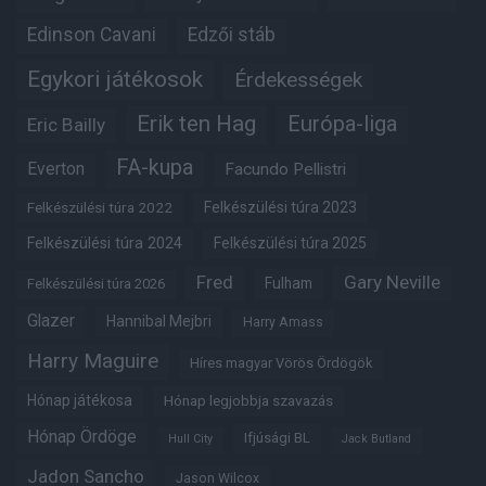
Edinson Cavani
Edzői stáb
Egykori játékosok
Érdekességek
Erik ten Hag
Európa-liga
Eric Bailly
FA-kupa
Everton
Facundo Pellistri
Felkészülési túra 2022
Felkészülési túra 2023
Felkészülési túra 2024
Felkészülési túra 2025
Fred
Gary Neville
Fulham
Felkészülési túra 2026
Glazer
Hannibal Mejbri
Harry Amass
Harry Maguire
Híres magyar Vörös Ördögök
Hónap játékosa
Hónap legjobbja szavazás
Hónap Ördöge
Ifjúsági BL
Hull City
Jack Butland
Jadon Sancho
Jason Wilcox