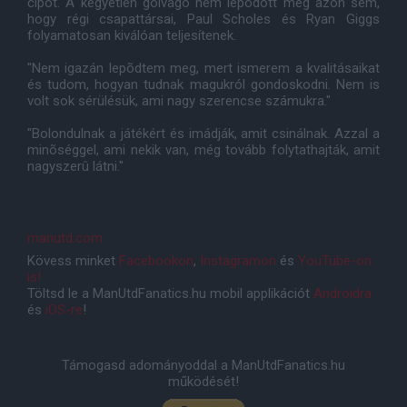
cipõt. A kegyetlen gólvágó nem lepõdött meg azon sem,
hogy régi csapattársai, Paul Scholes és Ryan Giggs
folyamatosan kiválóan teljesítenek.
"Nem igazán lepõdtem meg, mert ismerem a kvalitásaikat
és tudom, hogyan tudnak magukról gondoskodni. Nem is
volt sok sérülésük, ami nagy szerencse számukra."
"Bolondulnak a játékért és imádják, amit csinálnak. Azzal a
minõséggel, ami nekik van, még tovább folytathajták, amit
nagyszerû látni."
manutd.com
Kövess minket
Facebookon
,
Instagramon
és
YouTube-on
is!
Töltsd le a ManUtdFanatics.hu mobil applikációt
Androidra
és
iOS-re
!
Támogasd adományoddal a ManUtdFanatics.hu
működését!