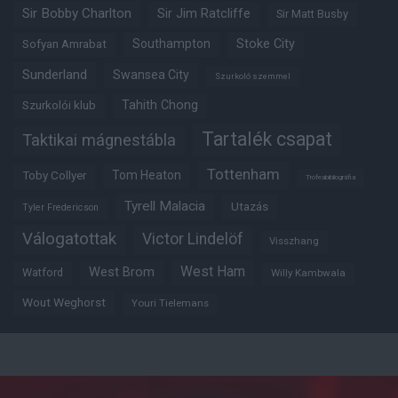
Sir Bobby Charlton
Sir Jim Ratcliffe
Sir Matt Busby
Southampton
Stoke City
Sofyan Amrabat
Sunderland
Swansea City
Szurkoló szemmel
Tahith Chong
Szurkolói klub
Tartalék csapat
Taktikai mágnestábla
Tottenham
Tom Heaton
Toby Collyer
Trófeabibliográfia
Tyrell Malacia
Utazás
Tyler Fredericson
Válogatottak
Victor Lindelöf
Visszhang
West Ham
West Brom
Watford
Willy Kambwala
Wout Weghorst
Youri Tielemans