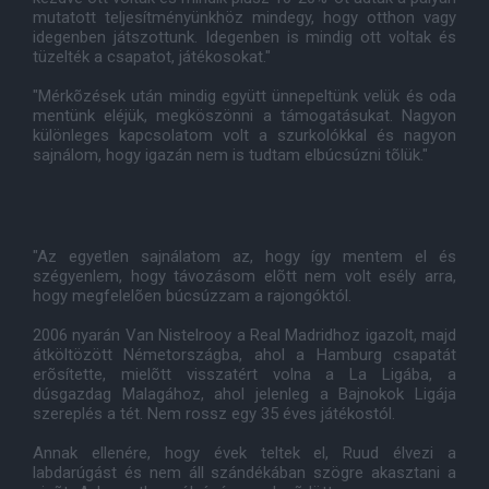
mutatott teljesítményünkhöz mindegy, hogy otthon vagy
idegenben játszottunk. Idegenben is mindig ott voltak és
tüzelték a csapatot, játékosokat."
"Mérkõzések után mindig együtt ünnepeltünk velük és oda
mentünk eléjük, megköszönni a támogatásukat. Nagyon
különleges kapcsolatom volt a szurkolókkal és nagyon
sajnálom, hogy igazán nem is tudtam elbúcsúzni tõlük."
"Az egyetlen sajnálatom az, hogy így mentem el és
szégyenlem, hogy távozásom elõtt nem volt esély arra,
hogy megfelelõen búcsúzzam a rajongóktól.
2006 nyarán Van Nistelrooy a Real Madridhoz igazolt, majd
átköltözött Németországba, ahol a Hamburg csapatát
erõsítette, mielõtt visszatért volna a La Ligába, a
dúsgazdag Malagához, ahol jelenleg a Bajnokok Ligája
szereplés a tét. Nem rossz egy 35 éves játékostól.
Annak ellenére, hogy évek teltek el, Ruud élvezi a
labdarúgást és nem áll szándékában szögre akasztani a