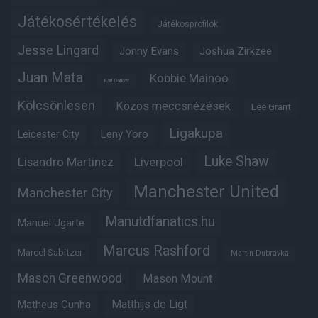
Játékosértékelés
Játékosprofilok
Jesse Lingard
Jonny Evans
Joshua Zirkzee
Juan Mata
Kobbie Mainoo
Karl Darlow
Kölcsönlesen
Közös meccsnézések
Lee Grant
Ligakupa
Leny Yoro
Leicester City
Luke Shaw
Lisandro Martinez
Liverpool
Manchester United
Manchester City
Manutdfanatics.hu
Manuel Ugarte
Marcus Rashford
Marcel Sabitzer
Martin Dubravka
Mason Greenwood
Mason Mount
Matheus Cunha
Matthijs de Ligt