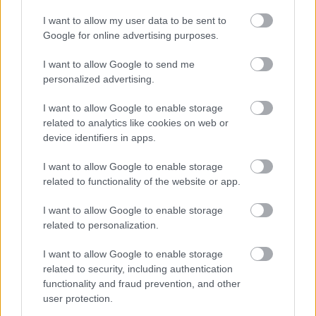
ELŐZŐ MÉRKŐZÉSEK
I want to allow my user data to be sent to
Google for online advertising purposes.
Támogatás
I want to allow Google to send me
personalized advertising.
Támogasd adományoddal
I want to allow Google to enable storage
a ManUtdFanatics.hu működését!
related to analytics like cookies on web or
device identifiers in apps.
I want to allow Google to enable storage
related to functionality of the website or app.
I want to allow Google to enable storage
Kapcsolódó hírek
related to personalization.
I want to allow Google to enable storage
EGYKORI JÁTÉKOSOK
related to security, including authentication
functionality and fraud prevention, and other
user protection.