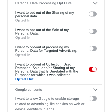
Please note that this website/app uses one or more Google
Personal Data Processing Opt Outs
services and may gather and store information including but
not limited to your visit or usage behaviour. You may click to
I want to opt-out of the Sharing of my
personal data.
grant or deny consent to Google and its third-party tags to
Meccs Center
Opted In
use your data for below specified purposes in below Google
consent section.
I want to opt-out of the Sale of my
Personal Data.
Opted In
Paris Saint-Germain
vs
I want to opt-out of processing my
Manchester United
Personal Data for Targeted Advertising.
Opted In
Felkészülési szezon 4. mérkőzés
Nya Ullevi, Göteborg
I want to opt-out of Collection, Use,
2026-08-08 17:00
Retention, Sale, and/or Sharing of my
Personal Data that Is Unrelated with the
Purposes for which it was collected.
0 nap 12 óra 52 perc 11 másodperc
Opted Out
Google consents
Leeds United
vs
Manchester United
2026-08-12 20:30
I want to allow Google to enable storage
AC Milan
vs
Manchester United
2026-08-15 18:00
related to advertising like cookies on web or
device identifiers in apps.