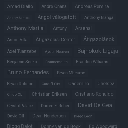
Amad Diallo
Andre Onana
Andreas Pereira
Angol válogatott
Anthony Elanga
Andrey Santos
Anthony Martial
Arsenal
Antony
Átigazolások
Átigazolási Center
Aston Villa
Bajnokok Ligája
Axel Tuanzebe
Ayden Heaven
Benjamin Sesko
Brandon Williams
Bournemouth
Bruno Fernandes
Bryan Mbeumo
Casemiro
Chelsea
Bryan Robson
Cardiff City
Christian Eriksen
Cristiano Ronaldo
Chido Obi
David De Gea
Crystal Palace
Darren Fletcher
Dean Henderson
David Gill
Diego Leon
Diogo Dalot
Donny van de Beek
Ed Woodward