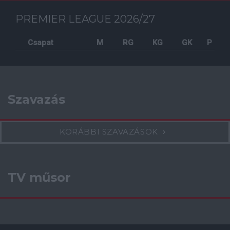
PREMIER LEAGUE 2026/27
Csapat
M
RG
KG
GK
P
Szavazás
KORÁBBI SZAVAZÁSOK
TV műsor