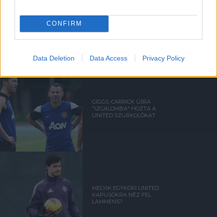
FRED ÜZENETE ANDREY
CONFIRM
SANTOSNAK
Data Deletion
Data Access
Privacy Policy
GIGGS: CARRICK ÚJRA
"IZGALOMBA" HOZTA A
UNITED SZURKOLÓKAT
MELYIK EGYKORI UNITED
KAPUSOKRA NÉZ FEL
LAMMENS?