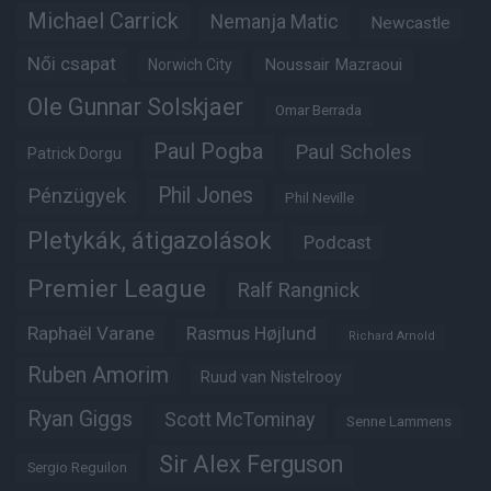
Michael Carrick
Nemanja Matic
Newcastle
Női csapat
Noussair Mazraoui
Norwich City
Ole Gunnar Solskjaer
Omar Berrada
Paul Pogba
Paul Scholes
Patrick Dorgu
Phil Jones
Pénzügyek
Phil Neville
Pletykák, átigazolások
Podcast
Premier League
Ralf Rangnick
Raphaël Varane
Rasmus Højlund
Richard Arnold
Ruben Amorim
Ruud van Nistelrooy
Ryan Giggs
Scott McTominay
Senne Lammens
Sir Alex Ferguson
Sergio Reguilon