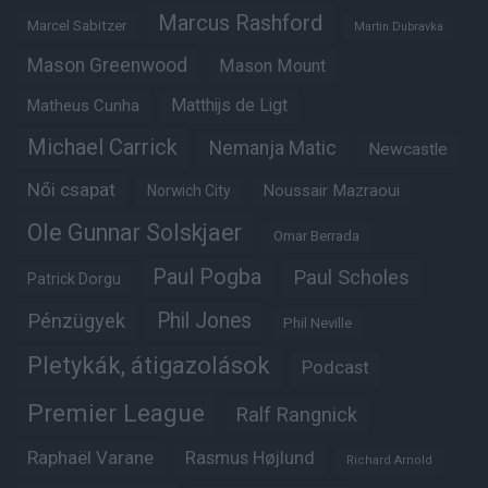
Marcus Rashford
Marcel Sabitzer
Martin Dubravka
Mason Greenwood
Mason Mount
Matheus Cunha
Matthijs de Ligt
Michael Carrick
Nemanja Matic
Newcastle
Női csapat
Noussair Mazraoui
Norwich City
Ole Gunnar Solskjaer
Omar Berrada
Paul Pogba
Paul Scholes
Patrick Dorgu
Phil Jones
Pénzügyek
Phil Neville
Pletykák, átigazolások
Podcast
Premier League
Ralf Rangnick
Raphaël Varane
Rasmus Højlund
Richard Arnold