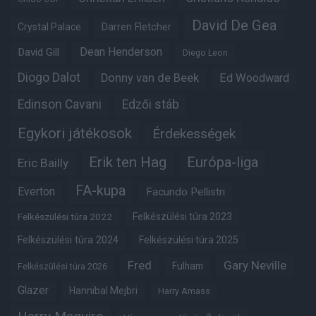
David De Gea
Crystal Palace
Darren Fletcher
Dean Henderson
David Gill
Diego Leon
Diogo Dalot
Donny van de Beek
Ed Woodward
Edinson Cavani
Edzői stáb
Egykori játékosok
Érdekességek
Erik ten Hag
Európa-liga
Eric Bailly
FA-kupa
Everton
Facundo Pellistri
Felkészülési túra 2022
Felkészülési túra 2023
Felkészülési túra 2024
Felkészülési túra 2025
Fred
Gary Neville
Fulham
Felkészülési túra 2026
Glazer
Hannibal Mejbri
Harry Amass