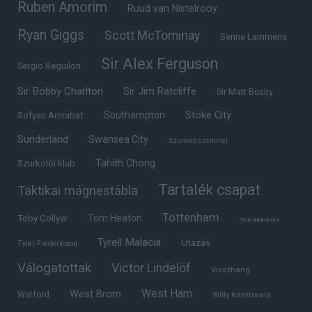
Ruben Amorim
Ruud van Nistelrooy
Ryan Giggs
Scott McTominay
Senne Lammens
Sir Alex Ferguson
Sergio Reguilon
Sir Bobby Charlton
Sir Jim Ratcliffe
Sir Matt Busby
Southampton
Stoke City
Sofyan Amrabat
Sunderland
Swansea City
Szurkoló szemmel
Tahith Chong
Szurkolói klub
Tartalék csapat
Taktikai mágnestábla
Tottenham
Tom Heaton
Toby Collyer
Trófeabibliográfia
Tyrell Malacia
Utazás
Tyler Fredericson
Válogatottak
Victor Lindelöf
Visszhang
West Ham
West Brom
Watford
Willy Kambwala