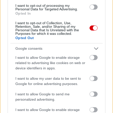
I want to opt-out of processing my
Personal Data for Targeted Advertising.
Opted In
Meccs Center
I want to opt-out of Collection, Use,
Retention, Sale, and/or Sharing of my
Personal Data that Is Unrelated with the
Paris Saint-Germain
vs
Purposes for which it was collected.
Opted Out
Manchester United
Google consents
Felkészülési szezon 4. mérkőzés
Nya Ullevi, Göteborg
I want to allow Google to enable storage
2026-08-08 17:00
related to advertising like cookies on web or
device identifiers in apps.
2 nap 5 óra 18 perc 36 másodperc
I want to allow my user data to be sent to
Google for online advertising purposes.
Leeds United
vs
Manchester United
2026-08-12 20:30
I want to allow Google to send me
AC Milan
vs
Manchester United
2026-08-15 18:00
personalized advertising.
ELŐZŐ MÉRKŐZÉSEK
I want to allow Google to enable storage