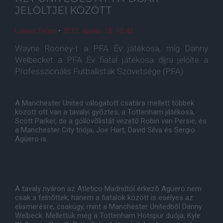
JELÖLTJEI KÖZÖTT
Lakner Péter
•
2012. április. 16. 18:42
Wayne Rooney-t a PFA Év játékosa, míg Danny
Welbecket a PFA Év fiatal játékosa díjra jelölte a
Professzionális Futballisták Szövetsége (PFA).
A Manchester United válogatott csatára mellett többek
között ott van a tavalyi gyõztes, a Tottenham játékosa,
Scott Parker, de a góllövõlistát vezetõ Robin van Persie, és
a Manchester City triója, Joe Hart, David Silva és Sergio
Agüero is.
A tavaly nyáron az Atletico Madridtól érkezõ Agüero nem
csak a felnõttek, hanem a fiatalok között is esélyes az
elismerésre, csakúgy, mint a Manchester Unitedbõl Danny
Welbeck. Mellettük még a Tottenham Hotspur duója, Kyle