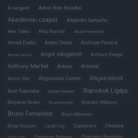
Aaron Wan-Bissaka
A hangadó
Akadémiai csapat
Alejandro Garnacho
Alex Telles
Altay Bayindir
Alvaro Fernandez
Amad Diallo
Andre Onana
Andreas Pereira
Angol válogatott
Anthony Elanga
Andrey Santos
Anthony Martial
Arsenal
Antony
Átigazolások
Átigazolási Center
Aston Villa
Bajnokok Ligája
Axel Tuanzebe
Ayden Heaven
Benjamin Sesko
Brandon Williams
Bournemouth
Bruno Fernandes
Bryan Mbeumo
Casemiro
Chelsea
Bryan Robson
Cardiff City
Christian Eriksen
Cristiano Ronaldo
Chido Obi