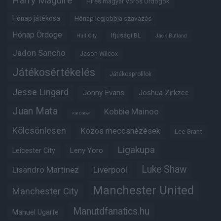
Harry Maguire
Híres magyar Vörös Ördögök
Hónap játékosa
Hónap legjobbja szavazás
Hónap Ördöge
Ifjúsági BL
Hull City
Jack Butland
Jadon Sancho
Jason Wilcox
Játékosértékelés
Játékosprofilok
Jesse Lingard
Jonny Evans
Joshua Zirkzee
Juan Mata
Kobbie Mainoo
Karl Darlow
Kölcsönlesen
Közös meccsnézések
Lee Grant
Ligakupa
Leny Yoro
Leicester City
Luke Shaw
Lisandro Martinez
Liverpool
Manchester United
Manchester City
Manutdfanatics.hu
Manuel Ugarte