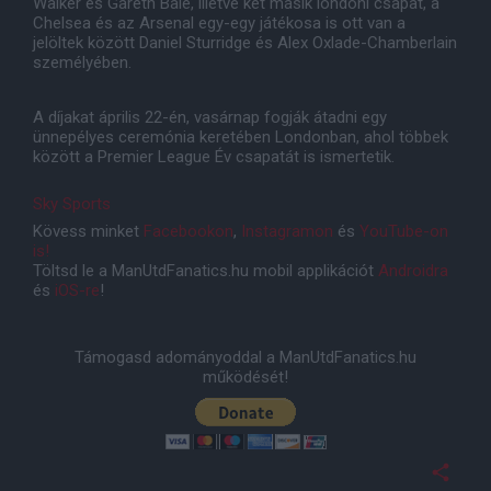
Walker és Gareth Bale, illetve két másik londoni csapat, a
Chelsea és az Arsenal egy-egy játékosa is ott van a
jelöltek között Daniel Sturridge és Alex Oxlade-Chamberlain
személyében.
A díjakat április 22-én, vasárnap fogják átadni egy
ünnepélyes ceremónia keretében Londonban, ahol többek
között a Premier League Év csapatát is ismertetik.
Sky Sports
Kövess minket
Facebookon
,
Instagramon
és
YouTube-on
is!
Töltsd le a ManUtdFanatics.hu mobil applikációt
Androidra
és
iOS-re
!
Támogasd adományoddal a ManUtdFanatics.hu
működését!