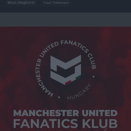
Wout Weghorst
Youri Tielemans