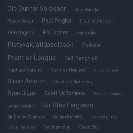
Ole Gunnar Solskjaer
Omar Berrada
Paul Pogba
Paul Scholes
Patrick Dorgu
Phil Jones
Pénzügyek
Phil Neville
Pletykák, átigazolások
Podcast
Premier League
Ralf Rangnick
Raphaël Varane
Rasmus Højlund
Richard Arnold
Ruben Amorim
Ruud van Nistelrooy
Ryan Giggs
Scott McTominay
Senne Lammens
Sir Alex Ferguson
Sergio Reguilon
Sir Bobby Charlton
Sir Jim Ratcliffe
Sir Matt Busby
Southampton
Stoke City
Sofyan Amrabat