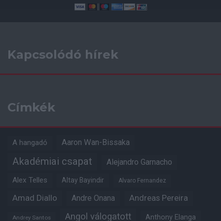
Kapcsolódó hírek
Címkék
Aaron Wan-Bissaka
A hangadó
Akadémiai csapat
Alejandro Garnacho
Alex Telles
Altay Bayindir
Alvaro Fernandez
Amad Diallo
Andre Onana
Andreas Pereira
Angol válogatott
Anthony Elanga
Andrey Santos