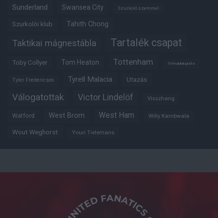
Sunderland
Swansea City
Szurkoló szemmel
Tahith Chong
Szurkolói klub
Tartalék csapat
Taktikai mágnestábla
Tottenham
Tom Heaton
Toby Collyer
Trófeabibliográfia
Tyrell Malacia
Utazás
Tyler Fredericson
Válogatottak
Victor Lindelöf
Visszhang
West Ham
West Brom
Watford
Willy Kambwala
Wout Weghorst
Youri Tielemans