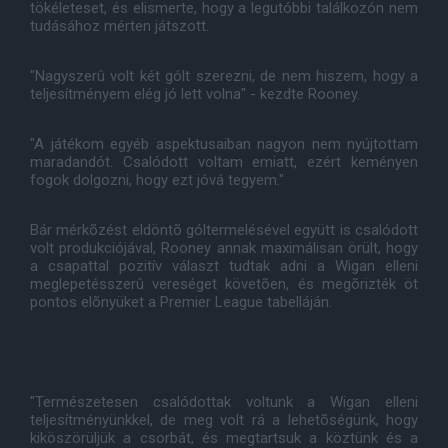
tökéleteset, és elismerte, hogy a legutóbbi találkozón nem
tudásához mérten játszott.
"Nagyszerû volt két gólt szerezni, de nem hiszem, hogy a
teljesítményem elég jó lett volna" - kezdte Rooney.
"A játékom egyéb aspektusaiban nagyon nem nyújtottam
maradandót. Csalódott voltam emiatt, ezért keményen
fogok dolgozni, hogy ezt jóvá tegyem."
Bár mérkõzést eldöntõ góltermelésével együtt is csalódott
volt produkciójával, Rooney annak maximálisan örült, hogy
a csapattal pozitív választ tudtak adni a Wigan elleni
meglepetésszerû vereséget követõen, és megõrizték öt
pontos elõnyüket a Premier League tabelláján.
"Természetesen csalódottak voltunk a Wigan elleni
teljesítményünkkel, de meg volt rá a lehetõségünk, hogy
kiköszörüljük a csorbát, és megtartsuk a köztünk és a