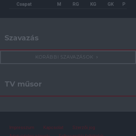
Csapat
M
RG
KG
GK
P
Szavazás
KORÁBBI SZAVAZÁSOK
TV műsor
Impresszum
Kapcsolat
Szerzői jog
Adatvédelmi irányelv
Felhasználói feltételek