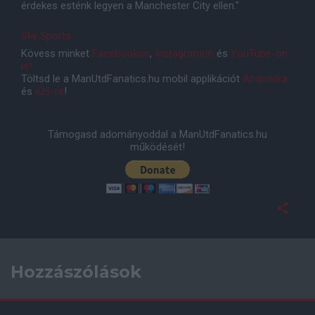
érdekes esténk legyen a Manchester City ellen."
Sky Sports
Kövess minket
Facebookon
,
Instagramon
és
YouTube-on
is!
Töltsd le a ManUtdFanatics.hu mobil applikációt
Androidra
és
iOS-re
!
Támogasd adományoddal a ManUtdFanatics.hu
működését!
Hozzászólások