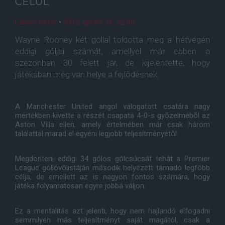
CÉLUL
Lakner Péter
•
2012. április. 16. 22:00
Wayne Rooney két góllal toldotta meg a hétvégén
eddigi góljai számát, amellyel már ebben a
szezonban 30 felett jár, de kijelentette, hogy
játékában még van helye a fejlõdésnek.
A Manchester United angol válogatott csatára nagy
mértékben kivette a részét csapata 4-0-s gyõzelmébõl az
Aston Villa ellen, amely értelmében már csak három
találattal marad el egyéni legjobb teljesítményétõl.
Megdönteni eddigi 34 gólos gólcsúcsát tehát a Premier
League góllövõlistáján második helyezett támadó legfõbb
célja, de emellett az is nagyon fontos számára, hogy
játéka folyamatosan egyre jobbá váljon.
Ez a mentalitás azt jelenti, hogy nem hajlandó elfogadni
semmilyen más teljesítményt saját magától, csak a