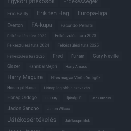
Egykori játékosok
Érdekességek
Erik ten Hag
Európa-liga
Eric Bailly
FA-kupa
Everton
Facundo Pellistri
Felkészülési túra 2022
Felkészülési túra 2023
Felkészülési túra 2024
Felkészülési túra 2025
Fred
Gary Neville
Fulham
Felkészülési túra 2026
Glazer
Hannibal Mejbri
Harry Amass
Harry Maguire
Híres magyar Vörös Ördögök
Hónap játékosa
Hónap legjobbja szavazás
Hónap Ördöge
Ifjúsági BL
Hull City
Jack Butland
Jadon Sancho
Jason Wilcox
Játékosértékelés
Játékosprofilok