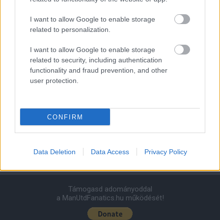
Felkészülési szezon 4. mérkőzés
Nya Ullevi, Göteborg
I want to allow Google to enable storage
2026-08-08 17:00
related to personalization.
I want to allow Google to enable storage
1 nap 10 óra 23 perc 28 másodperc
related to security, including authentication
functionality and fraud prevention, and other
Leeds United
vs
Manchester United
2026-08-12 20:30
user protection.
AC Milan
vs
Manchester United
2026-08-15 18:00
CONFIRM
ELŐZŐ MÉRKŐZÉSEK
Data Deletion
Data Access
Privacy Policy
Támogatás
Támogasd adományoddal
a ManUtdFanatics.hu működését!