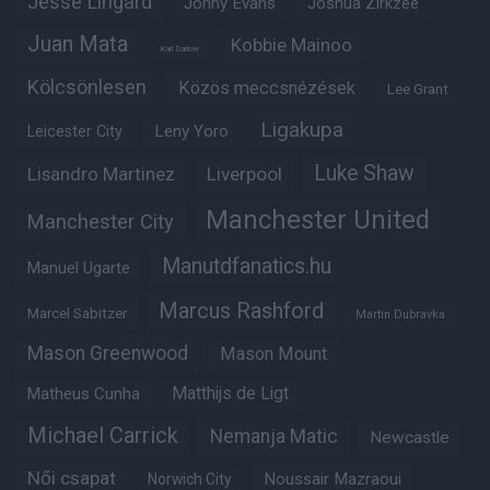
Jesse Lingard
Jonny Evans
Joshua Zirkzee
Juan Mata
Kobbie Mainoo
Karl Darlow
Kölcsönlesen
Közös meccsnézések
Lee Grant
Ligakupa
Leny Yoro
Leicester City
Luke Shaw
Lisandro Martinez
Liverpool
Manchester United
Manchester City
Manutdfanatics.hu
Manuel Ugarte
Marcus Rashford
Marcel Sabitzer
Martin Dubravka
Mason Greenwood
Mason Mount
Matheus Cunha
Matthijs de Ligt
Michael Carrick
Nemanja Matic
Newcastle
Női csapat
Noussair Mazraoui
Norwich City