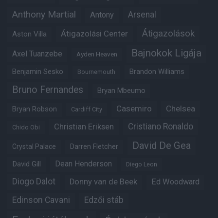
Anthony Martial
Arsenal
Antony
Átigazolások
Átigazolási Center
Aston Villa
Bajnokok Ligája
Axel Tuanzebe
Ayden Heaven
Benjamin Sesko
Brandon Williams
Bournemouth
Bruno Fernandes
Bryan Mbeumo
Casemiro
Chelsea
Bryan Robson
Cardiff City
Christian Eriksen
Cristiano Ronaldo
Chido Obi
David De Gea
Crystal Palace
Darren Fletcher
Dean Henderson
David Gill
Diego Leon
Diogo Dalot
Donny van de Beek
Ed Woodward
Edinson Cavani
Edzői stáb