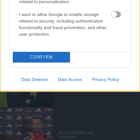
related to personalization.
I want to allow Google to enable storage
related to security, including authentication
UTÁNPÓTLÁSLESEN: 4. HÉT
functionality and fraud prevention, and other
user protection.
CONFIRM
AMORIM ELISMERTE,
Data Deletion
Data Access
Privacy Policy
BESZÉLNI SZOKOTT SIR
ALEXSZEL
RUUD BESZÉLT SIR
ALEXSZEL