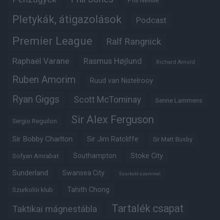
Phil Neville
Pletykák, átigazolások
Podcast
Premier League
Ralf Rangnick
Raphaël Varane
Rasmus Højlund
Richard Arnold
Ruben Amorim
Ruud van Nistelrooy
Ryan Giggs
Scott McTominay
Senne Lammens
Sir Alex Ferguson
Sergio Reguilon
Sir Bobby Charlton
Sir Jim Ratcliffe
Sir Matt Busby
Southampton
Stoke City
Sofyan Amrabat
Sunderland
Swansea City
Szurkoló szemmel
Tahith Chong
Szurkolói klub
Tartalék csapat
Taktikai mágnestábla