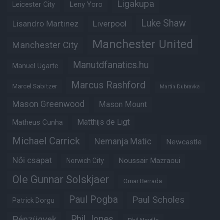
Ligakupa
Leny Yoro
Leicester City
Luke Shaw
Lisandro Martinez
Liverpool
Manchester United
Manchester City
Manutdfanatics.hu
Manuel Ugarte
Marcus Rashford
Marcel Sabitzer
Martin Dubravka
Mason Greenwood
Mason Mount
Matheus Cunha
Matthijs de Ligt
Michael Carrick
Nemanja Matic
Newcastle
Női csapat
Noussair Mazraoui
Norwich City
Ole Gunnar Solskjaer
Omar Berrada
Paul Pogba
Paul Scholes
Patrick Dorgu
Phil Jones
Pénzügyek