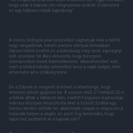
hogy csak a bajnoki cím megnyerése számít. Számomra
ez egy teljesen másik bajnokság."
A Vörös Ördögök pole pozícióból vághatnak neki a hétfõi
nagy rangadónak, három pontos elõnyük birtokában.
Három héttel ezelõtt ez a különbség még nyolc egységnyi
volt, azonban Sir Alex elmondta, hogy bizonyos
szempontból ennek bekövetkezése 'elkerülhetetlen' volt,
mert a United mindig nehezebbé teszi a saját dolgát, mint
amennyire arra szükség lenne.
De a Citynek is megvolt rá bõven a lehetõsége, hogy
tetemes elõnyt gyüjtsön be. A szezon elsõ 27 hetébõl 22-n
a Kékek álltak a táblázat élén, mielõtt Ferguson legénysége
március közepén letaszította õket a trónról. Ezáltal egy
fontos kérdés vetõdik fel: akármelyik csapat is végezzen a
második helyen a végén, az azon fog lamentálni, hogy
vajon hol úszhatott el a bajnoki cím?