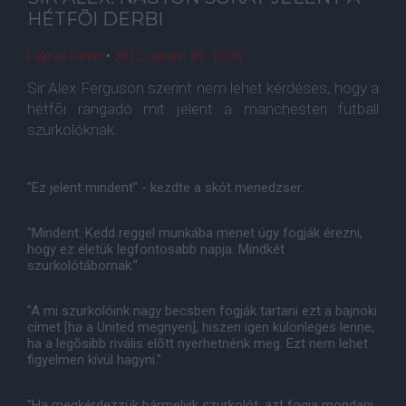
HÉTFÕI DERBI
Lakner Péter
•
2012. április. 29. 10:36
Sir Alex Ferguson szerint nem lehet kérdéses, hogy a
hétfõi rangadó mit jelent a manchesteri futball
szurkolóknak.
"Ez jelent mindent" - kezdte a skót menedzser.
"Mindent. Kedd reggel munkába menet úgy fogják érezni,
hogy ez életük legfontosabb napja. Mindkét
szurkolótábornak."
"A mi szurkolóink nagy becsben fogják tartani ezt a bajnoki
címet [ha a United megnyeri], hiszen igen különleges lenne,
ha a legõsibb rivális elõtt nyerhetnénk meg. Ezt nem lehet
figyelmen kívül hagyni."
"Ha megkérdezzük bármelyik szurkolót, azt fogja mondani,