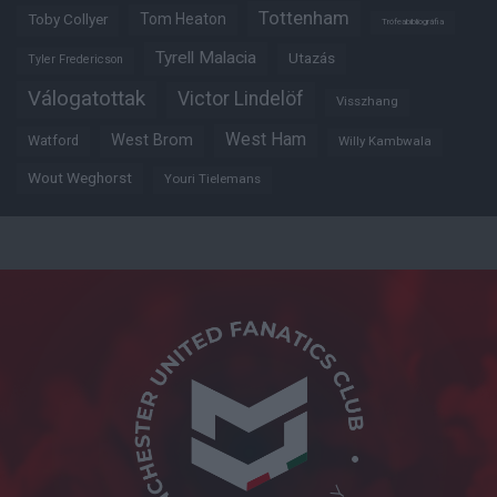
Tottenham
Tom Heaton
Toby Collyer
Trófeabibliográfia
Tyrell Malacia
Utazás
Tyler Fredericson
Válogatottak
Victor Lindelöf
Visszhang
West Ham
West Brom
Watford
Willy Kambwala
Wout Weghorst
Youri Tielemans