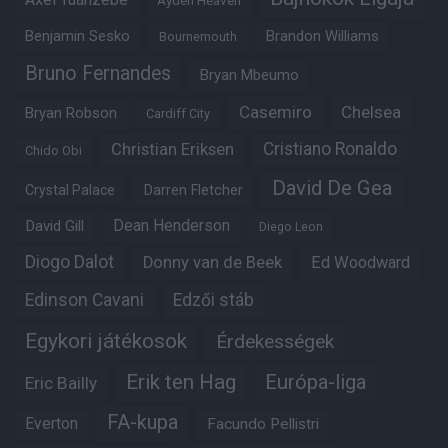
Ayden Heaven
Benjamin Sesko
Brandon Williams
Bournemouth
Bruno Fernandes
Bryan Mbeumo
Casemiro
Chelsea
Bryan Robson
Cardiff City
Christian Eriksen
Cristiano Ronaldo
Chido Obi
David De Gea
Crystal Palace
Darren Fletcher
Dean Henderson
David Gill
Diego Leon
Diogo Dalot
Donny van de Beek
Ed Woodward
Edinson Cavani
Edzői stáb
Egykori játékosok
Érdekességek
Erik ten Hag
Európa-liga
Eric Bailly
FA-kupa
Everton
Facundo Pellistri