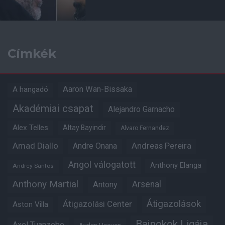
Címkék
Aaron Wan-Bissaka
A hangadó
Akadémiai csapat
Alejandro Garnacho
Alex Telles
Altay Bayindir
Alvaro Fernandez
Amad Diallo
Andre Onana
Andreas Pereira
Angol válogatott
Anthony Elanga
Andrey Santos
Anthony Martial
Arsenal
Antony
Átigazolások
Átigazolási Center
Aston Villa
Bajnokok Ligája
Axel Tuanzebe