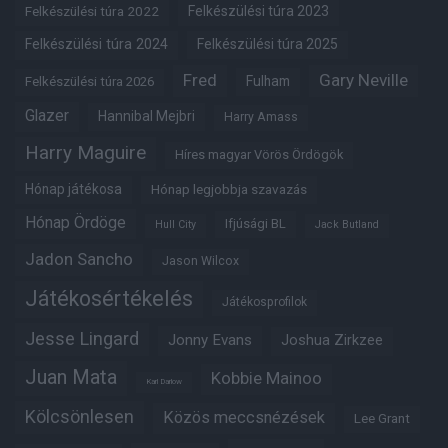
Felkészülési túra 2022
Felkészülési túra 2023
Felkészülési túra 2024
Felkészülési túra 2025
Fred
Gary Neville
Fulham
Felkészülési túra 2026
Glazer
Hannibal Mejbri
Harry Amass
Harry Maguire
Híres magyar Vörös Ördögök
Hónap játékosa
Hónap legjobbja szavazás
Hónap Ördöge
Ifjúsági BL
Hull City
Jack Butland
Jadon Sancho
Jason Wilcox
Játékosértékelés
Játékosprofilok
Jesse Lingard
Jonny Evans
Joshua Zirkzee
Juan Mata
Kobbie Mainoo
Karl Darlow
Kölcsönlesen
Közös meccsnézések
Lee Grant