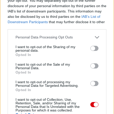
your opt-out. You may separately opt-out of the further
disclosure of your personal information by third parties on the
Paris Saint-Germain
vs
IAB’s list of downstream participants. This information may
Manchester United
also be disclosed by us to third parties on the
IAB’s List of
Downstream Participants
that may further disclose it to other
Felkészülési szezon 4. mérkőzés
third parties.
Nya Ullevi, Göteborg
2026-08-08 17:00
Please note that this website/app uses one or more Google
Personal Data Processing Opt Outs
services and may gather and store information including but
not limited to your visit or usage behaviour. You may click to
I want to opt-out of the Sharing of my
personal data.
grant or deny consent to Google and its third-party tags to
Opted In
Leeds United
vs
Manchester United
2026-08-12 20:30
use your data for below specified purposes in below Google
consent section.
I want to opt-out of the Sale of my
AC Milan
vs
Manchester United
2026-08-15 18:00
Personal Data.
Opted In
ELŐZŐ MÉRKŐZÉSEK
I want to opt-out of processing my
Personal Data for Targeted Advertising.
Opted In
Támogatás
I want to opt-out of Collection, Use,
Retention, Sale, and/or Sharing of my
Personal Data that Is Unrelated with the
Purposes for which it was collected.