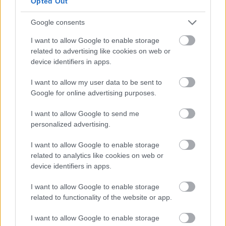
Támogasd adományoddal
Opted Out
a ManUtdFanatics.hu működését!
Google consents
I want to allow Google to enable storage
related to advertising like cookies on web or
device identifiers in apps.
I want to allow my user data to be sent to
Kapcsolódó hírek
Google for online advertising purposes.
I want to allow Google to send me
SIR ALEX FERGUSON
personalized advertising.
I want to allow Google to enable storage
related to analytics like cookies on web or
FLETCHER "SZÜRREÁLIS"
device identifiers in apps.
HETÉRŐL, BRUNORÓL ÉS A
POZITIVITÁS
VISSZAHOZÁSÁRÓL
I want to allow Google to enable storage
related to functionality of the website or app.
I want to allow Google to enable storage