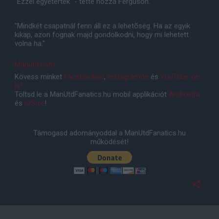
"Ezzel egyetértek" - tette hozzá Ferguson.
"Mindkét csapatnál fenn áll ez a lehetõség. Ha az egyik
kikap, azon fognak majd gondolkodni, hogy mi lehetett
volna ha."
Manutd.com
Kövess minket
Facebookon
,
Instagramon
és
YouTube-on
is!
Töltsd le a ManUtdFanatics.hu mobil applikációt
Androidra
és
iOS-re
!
Támogasd adományoddal a ManUtdFanatics.hu
működését!