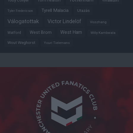
Tom Heaton
Toby Collyer
Trófeabibliográfia
Tyrell Malacia
Utazás
Tyler Fredericson
Válogatottak
Victor Lindelöf
Visszhang
West Ham
West Brom
Watford
Willy Kambwala
Wout Weghorst
Youri Tielemans