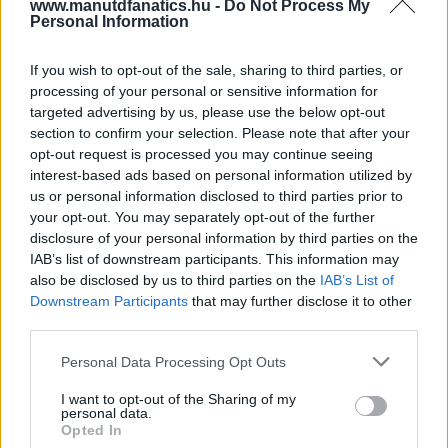
www.manutdfanatics.hu -
Do Not Process My
Personal Information
If you wish to opt-out of the sale, sharing to third parties, or
processing of your personal or sensitive information for
targeted advertising by us, please use the below opt-out
section to confirm your selection. Please note that after your
opt-out request is processed you may continue seeing
interest-based ads based on personal information utilized by
us or personal information disclosed to third parties prior to
your opt-out. You may separately opt-out of the further
disclosure of your personal information by third parties on the
IAB’s list of downstream participants. This information may
also be disclosed by us to third parties on the
IAB’s List of
Downstream Participants
that may further disclose it to other
third parties.
Meccs Center
Please note that this website/app uses one or more Google
Personal Data Processing Opt Outs
services and may gather and store information including but
not limited to your visit or usage behaviour. You may click to
I want to opt-out of the Sharing of my
Paris Saint-Germain
vs
personal data.
grant or deny consent to Google and its third-party tags to
Opted In
Manchester United
use your data for below specified purposes in below Google