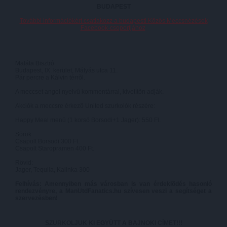
BUDAPEST
További információkért csatlakozz a budapesti Közös Meccsnézések
Facebook-csoportjához
Maláta Bisztró
Budapest, IX. kerület, Mátyás utca 11.
Pár percre a Kálvin térrõl.
A meccset angol nyelvû kommentárral, kivetítõn adják.
Akciók a meccsre érkezõ United szurkolók részére:
Happy Meal menü (1 korsó Borsodi+1 Jager): 550 Ft.
Sörök:
Csapolt Borsodi 300 Ft.
Csapolt Staropramen 400 Ft.
Rövid:
Jager, Tequila, Kalinka 300
Felhívás: Amennyiben más városban is van érdeklõdés hasonló
rendezvényre, a ManUtdFanatics.hu szívesen veszi a segítséget a
szervezésben!
SZURKOLJUK KI EGYÜTT A BAJNOKI CÍMET!!!