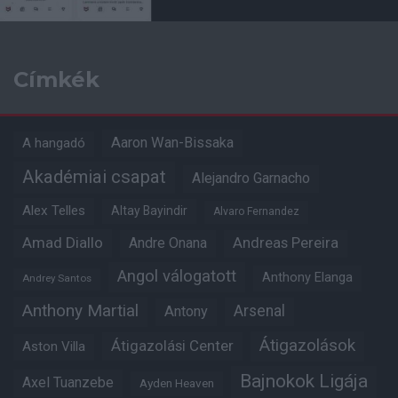
Címkék
Aaron Wan-Bissaka
A hangadó
Akadémiai csapat
Alejandro Garnacho
Alex Telles
Altay Bayindir
Alvaro Fernandez
Amad Diallo
Andre Onana
Andreas Pereira
Angol válogatott
Anthony Elanga
Andrey Santos
Anthony Martial
Arsenal
Antony
Átigazolások
Átigazolási Center
Aston Villa
Bajnokok Ligája
Axel Tuanzebe
Ayden Heaven