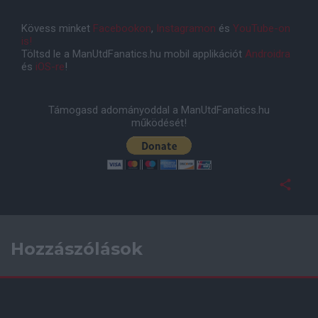
Kövess minket
Facebookon
,
Instagramon
és
YouTube-on
is!
Töltsd le a ManUtdFanatics.hu mobil applikációt
Androidra
és
iOS-re
!
Támogasd adományoddal a ManUtdFanatics.hu
működését!
Hozzászólások