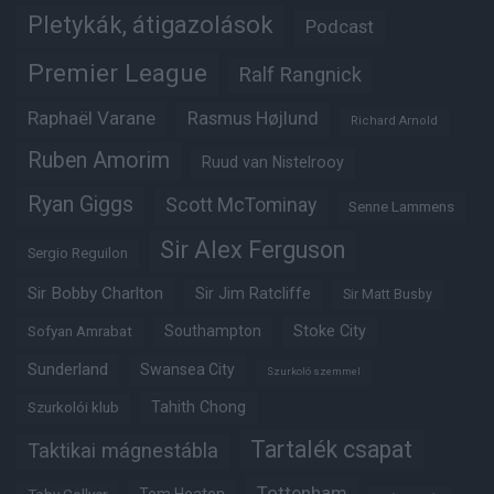
Pletykák, átigazolások
Podcast
Premier League
Ralf Rangnick
Raphaël Varane
Rasmus Højlund
Richard Arnold
Ruben Amorim
Ruud van Nistelrooy
Ryan Giggs
Scott McTominay
Senne Lammens
Sir Alex Ferguson
Sergio Reguilon
Sir Bobby Charlton
Sir Jim Ratcliffe
Sir Matt Busby
Southampton
Stoke City
Sofyan Amrabat
Sunderland
Swansea City
Szurkoló szemmel
Tahith Chong
Szurkolói klub
Tartalék csapat
Taktikai mágnestábla
Tottenham