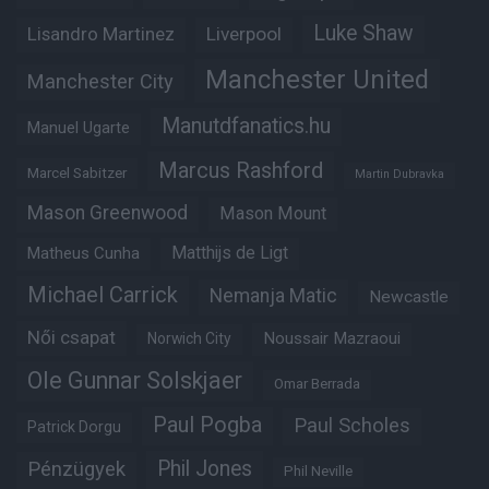
Luke Shaw
Lisandro Martinez
Liverpool
Manchester United
Manchester City
Manutdfanatics.hu
Manuel Ugarte
Marcus Rashford
Marcel Sabitzer
Martin Dubravka
Mason Greenwood
Mason Mount
Matheus Cunha
Matthijs de Ligt
Michael Carrick
Nemanja Matic
Newcastle
Női csapat
Noussair Mazraoui
Norwich City
Ole Gunnar Solskjaer
Omar Berrada
Paul Pogba
Paul Scholes
Patrick Dorgu
Phil Jones
Pénzügyek
Phil Neville