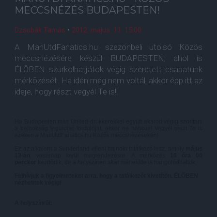
MECCSNÉZÉS BUDAPESTEN!
Dzsubák Tamás
•
2012. május. 11. 15:00
A ManUtdFanatics.hu szezonbeli utolsó Közös
meccsnézésére készül BUDAPESTEN, ahol is
ÉLÕBEN szurkolhatjátok végig szeretett csapatunk
mérkõzését. Ha idén még nem voltál, akkor épp itt az
ideje, hogy részt vegyél Te is!!
Ha Budapesten más United-drukkerekkel együtt akarod végig szorítani
a bajnokság legutolsó fordulóját, akkor ne habozz! Vegyél részt Te is
ezeken a ManUtdFanatics.hu Közös meccsnézéseken!
Ez az alkalom a Sunderland elleni bajnoki találkozó lesz, amely
május
13-án
, vasárnap kerül megrendezésre. A mérkõzés
16 óra 00
perckor
kezdõdik, de a helyszínen akár már elõtte is hangolódhattok.
Felhívjuk a figyelmeteket arra, hogy a találkozót kivetítõn, ÉLÕBEN
nézhetitek végig!
A helyszínrõl: