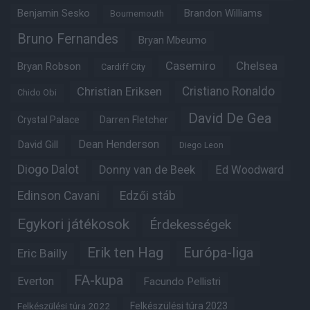
Benjamin Sesko
Brandon Williams
Bournemouth
Bruno Fernandes
Bryan Mbeumo
Casemiro
Chelsea
Bryan Robson
Cardiff City
Christian Eriksen
Cristiano Ronaldo
Chido Obi
David De Gea
Crystal Palace
Darren Fletcher
Dean Henderson
David Gill
Diego Leon
Diogo Dalot
Donny van de Beek
Ed Woodward
Edinson Cavani
Edzői stáb
Egykori játékosok
Érdekességek
Erik ten Hag
Európa-liga
Eric Bailly
FA-kupa
Everton
Facundo Pellistri
Felkészülési túra 2022
Felkészülési túra 2023