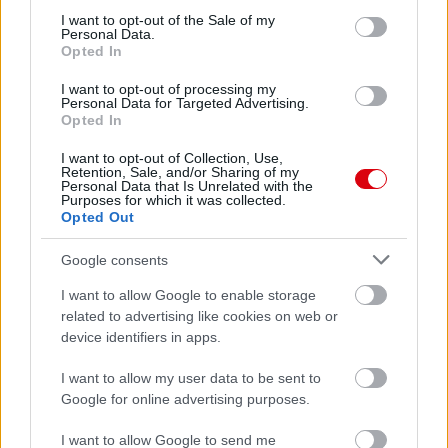
consent section.
I want to opt-out of the Sale of my
Personal Data.
Felkészülési szezon 4. mérkőzés
Opted In
Nya Ullevi, Göteborg
2026-08-08 17:00
I want to opt-out of processing my
Personal Data for Targeted Advertising.
1 nap 18 óra 29 perc 1 másodperc
Opted In
I want to opt-out of Collection, Use,
Retention, Sale, and/or Sharing of my
Leeds United
vs
Manchester United
2026-08-12 20:30
Personal Data that Is Unrelated with the
Purposes for which it was collected.
AC Milan
vs
Manchester United
2026-08-15 18:00
Opted Out
Google consents
ELŐZŐ MÉRKŐZÉSEK
I want to allow Google to enable storage
related to advertising like cookies on web or
Támogatás
device identifiers in apps.
I want to allow my user data to be sent to
Támogasd adományoddal
Google for online advertising purposes.
a ManUtdFanatics.hu működését!
I want to allow Google to send me