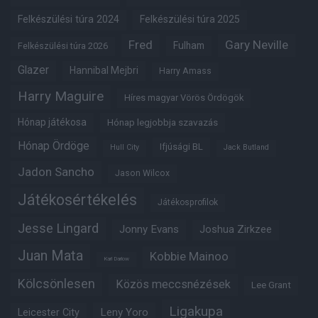
Felkészülési túra 2024
Felkészülési túra 2025
Fred
Gary Neville
Fulham
Felkészülési túra 2026
Glazer
Hannibal Mejbri
Harry Amass
Harry Maguire
Híres magyar Vörös Ördögök
Hónap játékosa
Hónap legjobbja szavazás
Hónap Ördöge
Ifjúsági BL
Hull City
Jack Butland
Jadon Sancho
Jason Wilcox
Játékosértékelés
Játékosprofilok
Jesse Lingard
Jonny Evans
Joshua Zirkzee
Juan Mata
Kobbie Mainoo
Karl Darlow
Kölcsönlesen
Közös meccsnézések
Lee Grant
Ligakupa
Leny Yoro
Leicester City