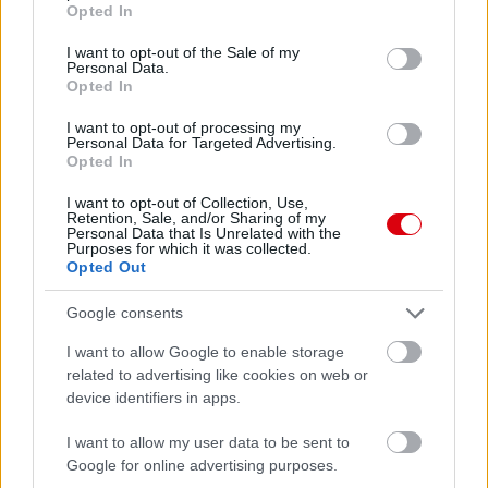
Opted In
Felkészülési szezon 4. mérkőzés
use your data for below specified purposes in below Google
Nya Ullevi, Göteborg
consent section.
I want to opt-out of the Sale of my
2026-08-08 17:00
Personal Data.
Opted In
I want to opt-out of processing my
Personal Data for Targeted Advertising.
Leeds United
vs
Manchester United
2026-08-12 20:30
Opted In
AC Milan
vs
Manchester United
2026-08-15 18:00
I want to opt-out of Collection, Use,
Retention, Sale, and/or Sharing of my
Personal Data that Is Unrelated with the
ELŐZŐ MÉRKŐZÉSEK
Purposes for which it was collected.
Opted Out
Google consents
Támogatás
I want to allow Google to enable storage
related to advertising like cookies on web or
Támogasd adományoddal
device identifiers in apps.
a ManUtdFanatics.hu működését!
I want to allow my user data to be sent to
Google for online advertising purposes.