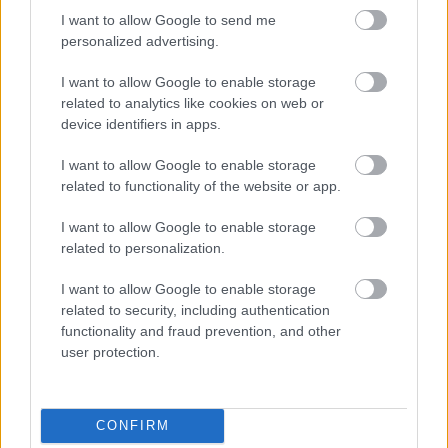
I want to allow Google to send me
personalized advertising.
Kapcsolódó hírek
I want to allow Google to enable storage
related to analytics like cookies on web or
device identifiers in apps.
MANCHESTER UNITED
I want to allow Google to enable storage
related to functionality of the website or app.
I want to allow Google to enable storage
CARRICKET FOGJA AJÁNLANI
related to personalization.
A VEZETŐSÉG RATCLIFFE-
NEK
I want to allow Google to enable storage
related to security, including authentication
functionality and fraud prevention, and other
user protection.
SIR DAVE BRAILSFORD
CONFIRM
TÁVOZOTT AZ