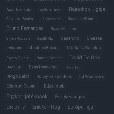
Bajnokok Ligája
Axel Tuanzebe
Ayden Heaven
Benjamin Sesko
Brandon Williams
Bournemouth
Bruno Fernandes
Bryan Mbeumo
Casemiro
Chelsea
Bryan Robson
Cardiff City
Christian Eriksen
Cristiano Ronaldo
Chido Obi
David De Gea
Crystal Palace
Darren Fletcher
Dean Henderson
David Gill
Diego Leon
Diogo Dalot
Donny van de Beek
Ed Woodward
Edinson Cavani
Edzői stáb
Egykori játékosok
Érdekességek
Erik ten Hag
Európa-liga
Eric Bailly