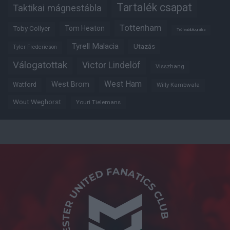
Tartalék csapat
Taktikai mágnestábla
Tottenham
Tom Heaton
Toby Collyer
Trófeabibliográfia
Tyrell Malacia
Utazás
Tyler Fredericson
Válogatottak
Victor Lindelöf
Visszhang
West Ham
West Brom
Watford
Willy Kambwala
Wout Weghorst
Youri Tielemans