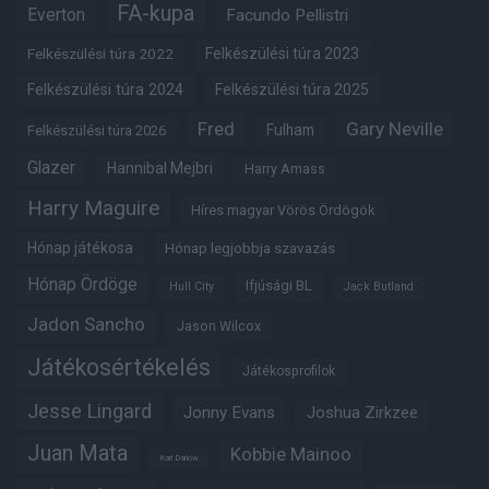
FA-kupa
Everton
Facundo Pellistri
Felkészülési túra 2022
Felkészülési túra 2023
Felkészülési túra 2024
Felkészülési túra 2025
Fred
Gary Neville
Fulham
Felkészülési túra 2026
Glazer
Hannibal Mejbri
Harry Amass
Harry Maguire
Híres magyar Vörös Ördögök
Hónap játékosa
Hónap legjobbja szavazás
Hónap Ördöge
Ifjúsági BL
Hull City
Jack Butland
Jadon Sancho
Jason Wilcox
Játékosértékelés
Játékosprofilok
Jesse Lingard
Jonny Evans
Joshua Zirkzee
Juan Mata
Kobbie Mainoo
Karl Darlow