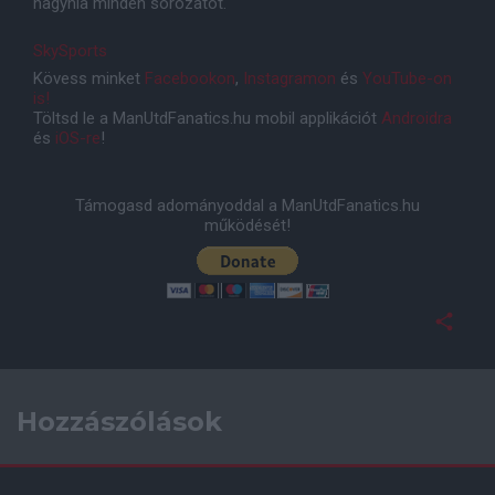
hagynia minden sorozatot."
SkySports
Kövess minket
Facebookon
,
Instagramon
és
YouTube-on
is!
Töltsd le a ManUtdFanatics.hu mobil applikációt
Androidra
és
iOS-re
!
Támogasd adományoddal a ManUtdFanatics.hu
működését!
Hozzászólások