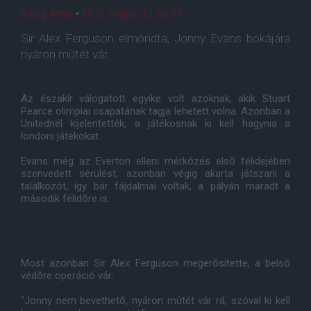
Balog Attila
•
2012. május. 12. 06:43
Sir Alex Ferguson elmondta, Jonny Evans bokájára
nyáron mûtét vár.
Az északír válogatott egyike volt azoknak, akik Stuart
Pearce olimpiai csapatának tagja lehetett volna. Azonban a
Unitednél kijelentették, a játékosnak ki kell hagynia a
londoni játékokat.
Evans még az Everton elleni mérkõzés elsõ félidejében
szenvedett sérülést, azonban végig akarta játszani a
találkozót, így bár fájdalmai voltak, a pályán maradt a
második félidõre is.
Most azonban Sir Alex Ferguson megerõsítette, a belsõ
védõre operáció vár:
"Jonny nem bevethetõ, nyáron mûtét vár rá, szóval ki kell