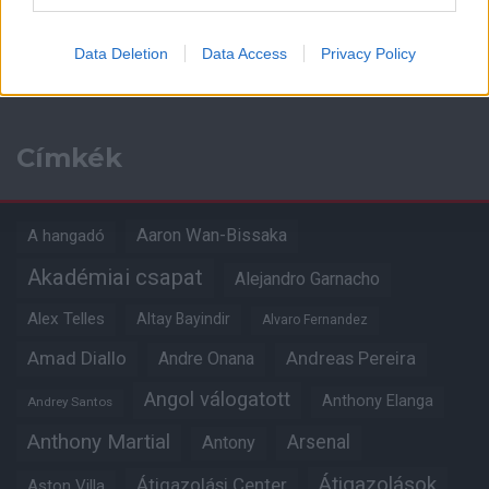
IGAZGATÓSÁGBÓL
Data Deletion
Data Access
Privacy Policy
Címkék
Aaron Wan-Bissaka
A hangadó
Akadémiai csapat
Alejandro Garnacho
Alex Telles
Altay Bayindir
Alvaro Fernandez
Amad Diallo
Andre Onana
Andreas Pereira
Angol válogatott
Anthony Elanga
Andrey Santos
Anthony Martial
Arsenal
Antony
Átigazolások
Átigazolási Center
Aston Villa