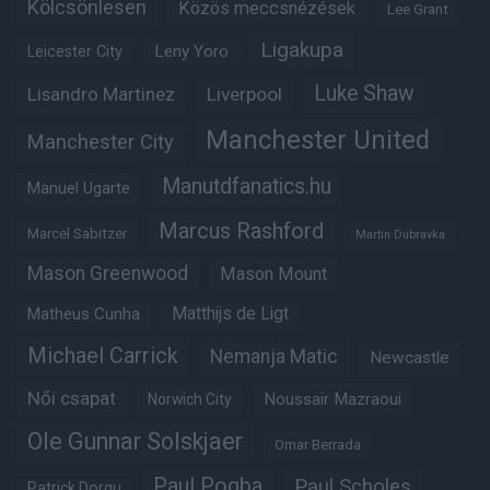
Kölcsönlesen
Közös meccsnézések
Lee Grant
Ligakupa
Leny Yoro
Leicester City
Luke Shaw
Lisandro Martinez
Liverpool
Manchester United
Manchester City
Manutdfanatics.hu
Manuel Ugarte
Marcus Rashford
Marcel Sabitzer
Martin Dubravka
Mason Greenwood
Mason Mount
Matheus Cunha
Matthijs de Ligt
Michael Carrick
Nemanja Matic
Newcastle
Női csapat
Noussair Mazraoui
Norwich City
Ole Gunnar Solskjaer
Omar Berrada
Paul Pogba
Paul Scholes
Patrick Dorgu