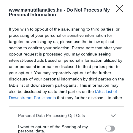
www.manutdfanatics.hu -
Do Not Process My
Personal Information
If you wish to opt-out of the sale, sharing to third parties, or
processing of your personal or sensitive information for
targeted advertising by us, please use the below opt-out
section to confirm your selection. Please note that after your
opt-out request is processed you may continue seeing
interest-based ads based on personal information utilized by
us or personal information disclosed to third parties prior to
your opt-out. You may separately opt-out of the further
disclosure of your personal information by third parties on the
IAB’s list of downstream participants. This information may
also be disclosed by us to third parties on the
IAB’s List of
Meccs Center
Downstream Participants
that may further disclose it to other
third parties.
Please note that this website/app uses one or more Google
Paris Saint-Germain
vs
Personal Data Processing Opt Outs
services and may gather and store information including but
Manchester United
not limited to your visit or usage behaviour. You may click to
I want to opt-out of the Sharing of my
personal data.
grant or deny consent to Google and its third-party tags to