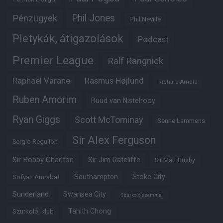
Phil Jones
Pénzügyek
Phil Neville
Pletykák, átigazolások
Podcast
Premier League
Ralf Rangnick
Raphaël Varane
Rasmus Højlund
Richard Arnold
Ruben Amorim
Ruud van Nistelrooy
Ryan Giggs
Scott McTominay
Senne Lammens
Sir Alex Ferguson
Sergio Reguilon
Sir Bobby Charlton
Sir Jim Ratcliffe
Sir Matt Busby
Southampton
Stoke City
Sofyan Amrabat
Sunderland
Swansea City
Szurkoló szemmel
Tahith Chong
Szurkolói klub