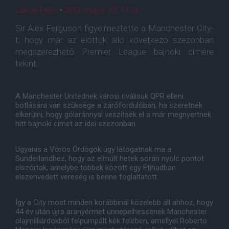
Lakner Péter
•
2012. május. 13. 14:10
Sir Alex Ferguson figyelmeztette a Manchester City-
t, hogy már az elõttük álló következõ szezonban
megszerezhetõ Premier League bajnoki címére
tekint.
A Manchester Unitednek városi riválisuk QPR elleni
botlására van szüksége a zárófordulóban, ha szeretnék
elkerülni, hogy gólaránnyal veszítsék el a már megnyertnek
hitt bajnoki címet az idei szezonban.
Ugyanis a Vörös Ördögök úgy látogatnak ma a
Sunderlandhez, hogy az elmúlt hetek során nyolc pontot
elszórtak, amelybe többek között egy Etihadban
elszenvedett vereség is benne foglaltatott.
Így a City most minden korábbinál közelebb áll ahhoz, hogy
44 év után újra aranyérmet ünnepelhessenek Manchester
olajmilliárdokból felpumpált kék felében, amellyel Roberto