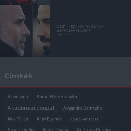
AMORIM: SZÁMOMRA CSAK A
UNITED LEHETŐSÉGE
LÉTEZETT
Címkék
Aaron Wan-Bissaka
A hangadó
Akadémiai csapat
Alejandro Garnacho
Alex Telles
Altay Bayindir
Alvaro Fernandez
Amad Diallo
Andre Onana
Andreas Pereira