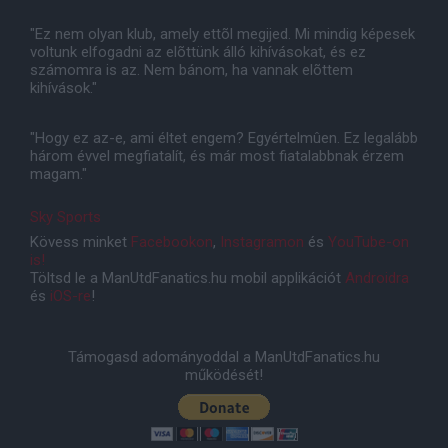
"Ez nem olyan klub, amely ettõl megijed. Mi mindig képesek
voltunk elfogadni az elõttünk álló kihívásokat, és ez
számomra is az. Nem bánom, ha vannak elõttem
kihívások."
"Hogy ez az-e, ami éltet engem? Egyértelmûen. Ez legalább
három évvel megfiatalít, és már most fiatalabbnak érzem
magam."
Sky Sports
Kövess minket
Facebookon
,
Instagramon
és
YouTube-on
is!
Töltsd le a ManUtdFanatics.hu mobil applikációt
Androidra
és
iOS-re
!
Támogasd adományoddal a ManUtdFanatics.hu
működését!