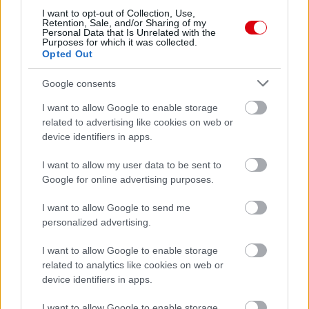
ELŐZŐ MÉRKŐZÉSEK
I want to opt-out of Collection, Use,
Retention, Sale, and/or Sharing of my
Personal Data that Is Unrelated with the
Purposes for which it was collected.
Opted Out
Támogatás
Google consents
Támogasd adományoddal
I want to allow Google to enable storage
a ManUtdFanatics.hu működését!
related to advertising like cookies on web or
device identifiers in apps.
I want to allow my user data to be sent to
Google for online advertising purposes.
I want to allow Google to send me
Kapcsolódó hírek
personalized advertising.
I want to allow Google to enable storage
SIR ALEX FERGUSON
related to analytics like cookies on web or
device identifiers in apps.
I want to allow Google to enable storage