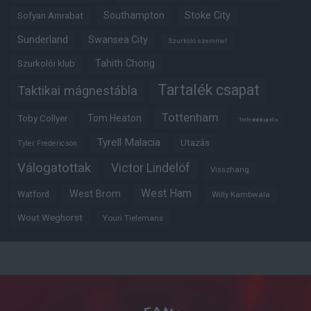
Southampton
Stoke City
Sofyan Amrabat
Sunderland
Swansea City
Szurkoló szemmel
Tahith Chong
Szurkolói klub
Tartalék csapat
Taktikai mágnestábla
Tottenham
Tom Heaton
Toby Collyer
Trófeabibliográfia
Tyrell Malacia
Utazás
Tyler Fredericson
Válogatottak
Victor Lindelöf
Visszhang
West Ham
West Brom
Watford
Willy Kambwala
Wout Weghorst
Youri Tielemans