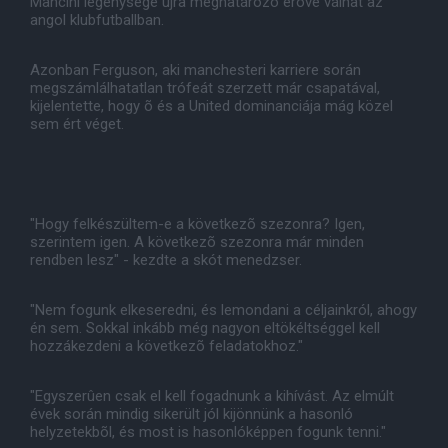
Mancini legénysége újra meghatározó erõvé válhat az
angol klubfutballban.
Azonban Ferguson, aki manchesteri karriere során
megszámlálhatatlan trófeát szerzett már csapatával,
kijelentette, hogy õ és a United dominanciája mág közel
sem ért véget.
"Hogy felkészültem-e a következõ szezonra? Igen,
szerintem igen. A következõ szezonra már minden
rendben lesz" - kezdte a skót menedzser.
"Nem fogunk elkeseredni, és lemondani a céljainkról, ahogy
én sem. Sokkal inkább még nagyon eltökéltséggel kell
hozzákezdeni a következõ feladatokhoz."
"Egyszerûen csak el kell fogadnunk a kihívást. Az elmúlt
évek során mindig sikerült jól kijönnünk a hasonló
helyzetekbõl, és most is hasonlóképpen fogunk tenni."