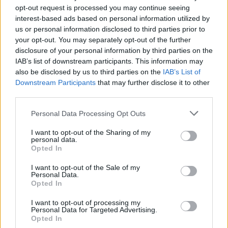
opt-out request is processed you may continue seeing
interest-based ads based on personal information utilized by
us or personal information disclosed to third parties prior to
your opt-out. You may separately opt-out of the further
Meccs Center
disclosure of your personal information by third parties on the
IAB’s list of downstream participants. This information may
also be disclosed by us to third parties on the
IAB’s List of
Paris Saint-Germain
vs
Downstream Participants
that may further disclose it to other
third parties.
Manchester United
Please note that this website/app uses one or more Google
Personal Data Processing Opt Outs
Felkészülési szezon 4. mérkőzés
services and may gather and store information including but
Nya Ullevi, Göteborg
not limited to your visit or usage behaviour. You may click to
I want to opt-out of the Sharing of my
2026-08-08 17:00
personal data.
grant or deny consent to Google and its third-party tags to
Opted In
use your data for below specified purposes in below Google
2 nap 12 óra 54 perc 33 másodperc
consent section.
I want to opt-out of the Sale of my
Personal Data.
Opted In
Leeds United
vs
Manchester United
2026-08-12 20:30
I want to opt-out of processing my
Personal Data for Targeted Advertising.
AC Milan
vs
Manchester United
2026-08-15 18:00
Opted In