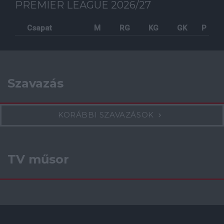
PREMIER LEAGUE 2026/27
Csapat
M
RG
KG
GK
P
Szavazás
KORÁBBI SZAVAZÁSOK
TV műsor