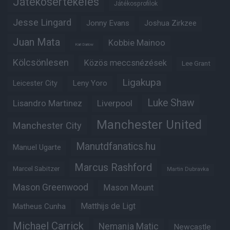
Játékosértékelés
Játékosprofilok
Jesse Lingard
Jonny Evans
Joshua Zirkzee
Juan Mata
Kobbie Mainoo
Karl Darlow
Kölcsönlesen
Közös meccsnézések
Lee Grant
Ligakupa
Leny Yoro
Leicester City
Luke Shaw
Lisandro Martinez
Liverpool
Manchester United
Manchester City
Manutdfanatics.hu
Manuel Ugarte
Marcus Rashford
Marcel Sabitzer
Martin Dubravka
Mason Greenwood
Mason Mount
Matheus Cunha
Matthijs de Ligt
Michael Carrick
Nemanja Matic
Newcastle