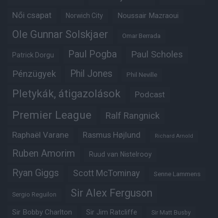
Női csapat
Noussair Mazraoui
Norwich City
Ole Gunnar Solskjaer
Omar Berrada
Paul Pogba
Paul Scholes
Patrick Dorgu
Phil Jones
Pénzügyek
Phil Neville
Pletykák, átigazolások
Podcast
Premier League
Ralf Rangnick
Raphaël Varane
Rasmus Højlund
Richard Arnold
Ruben Amorim
Ruud van Nistelrooy
Ryan Giggs
Scott McTominay
Senne Lammens
Sir Alex Ferguson
Sergio Reguilon
Sir Bobby Charlton
Sir Jim Ratcliffe
Sir Matt Busby