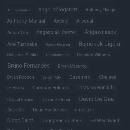
Angol válogatott
Anthony Elanga
Andrey Santos
Anthony Martial
Arsenal
Antony
Átigazolások
Átigazolási Center
Aston Villa
Bajnokok Ligája
Axel Tuanzebe
Ayden Heaven
Benjamin Sesko
Brandon Williams
Bournemouth
Bruno Fernandes
Bryan Mbeumo
Casemiro
Chelsea
Bryan Robson
Cardiff City
Christian Eriksen
Cristiano Ronaldo
Chido Obi
David De Gea
Crystal Palace
Darren Fletcher
Dean Henderson
David Gill
Diego Leon
Diogo Dalot
Donny van de Beek
Ed Woodward