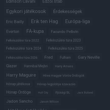
Edinson Cavani
Edzői stáb
Egykori játékosok
Érdekességek
Erik ten Hag
Európa-liga
Eric Bailly
FA-kupa
Everton
Facundo Pellistri
Felkészülési túra 2022
Felkészülési túra 2023
Felkészülési túra 2024
Felkészülési túra 2025
Fred
Gary Neville
Fulham
Felkészülési túra 2026
Glazer
Hannibal Mejbri
Harry Amass
Harry Maguire
Híres magyar Vörös Ördögök
Hónap játékosa
Hónap legjobbja szavazás
Hónap Ördöge
Ifjúsági BL
Hull City
Jack Butland
Jadon Sancho
Jason Wilcox