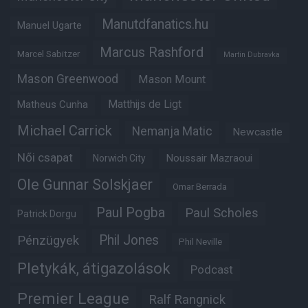
Manutdfanatics.hu
Manuel Ugarte
Marcus Rashford
Marcel Sabitzer
Martin Dubravka
Mason Greenwood
Mason Mount
Matheus Cunha
Matthijs de Ligt
Michael Carrick
Nemanja Matic
Newcastle
Női csapat
Noussair Mazraoui
Norwich City
Ole Gunnar Solskjaer
Omar Berrada
Paul Pogba
Paul Scholes
Patrick Dorgu
Phil Jones
Pénzügyek
Phil Neville
Pletykák, átigazolások
Podcast
Premier League
Ralf Rangnick