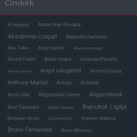
Címkék
Aaron Wan-Bissaka
A hangadó
Akadémiai csapat
Alejandro Garnacho
Alex Telles
Altay Bayindir
Alvaro Fernandez
Amad Diallo
Andre Onana
Andreas Pereira
Angol válogatott
Anthony Elanga
Andrey Santos
Anthony Martial
Arsenal
Antony
Átigazolások
Átigazolási Center
Aston Villa
Bajnokok Ligája
Axel Tuanzebe
Ayden Heaven
Benjamin Sesko
Brandon Williams
Bournemouth
Bruno Fernandes
Bryan Mbeumo