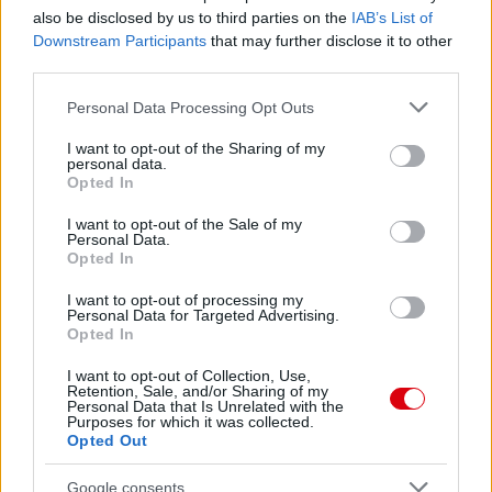
also be disclosed by us to third parties on the
IAB’s List of
Downstream Participants
that may further disclose it to other
third parties.
Please note that this website/app uses one or more Google
Personal Data Processing Opt Outs
services and may gather and store information including but
not limited to your visit or usage behaviour. You may click to
I want to opt-out of the Sharing of my
personal data.
grant or deny consent to Google and its third-party tags to
Meccs Center
Opted In
use your data for below specified purposes in below Google
consent section.
I want to opt-out of the Sale of my
Personal Data.
Paris Saint-Germain
vs
Opted In
Manchester United
I want to opt-out of processing my
Personal Data for Targeted Advertising.
Opted In
Felkészülési szezon 4. mérkőzés
Nya Ullevi, Göteborg
I want to opt-out of Collection, Use,
2026-08-08 17:00
Retention, Sale, and/or Sharing of my
Personal Data that Is Unrelated with the
Purposes for which it was collected.
1 nap 18 óra 24 perc 59 másodperc
Opted Out
Google consents