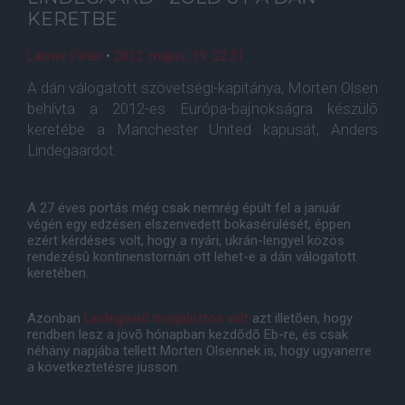
KERETBE
Lakner Péter
•
2012. május. 19. 22:31
A dán válogatott szövetségi-kapitánya, Morten Olsen
behívta a 2012-es Európa-bajnokságra készülõ
keretébe a Manchester United kapusát, Anders
Lindegaardot.
A 27 éves portás még csak nemrég épült fel a január
végén egy edzésen elszenvedett bokasérülését, éppen
ezért kérdéses volt, hogy a nyári, ukrán-lengyel közös
rendezésû kontinenstornán ott lehet-e a dán válogatott
keretében.
Azonban
Lindegaard magabiztos volt
azt illetõen, hogy
rendben lesz a jövõ hónapban kezdõdõ Eb-re, és csak
néhány napjába tellett Morten Olsennek is, hogy ugyanerre
a következtetésre jusson.