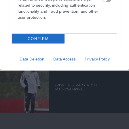
VÁLOGATOTTAK
related to security, including authentication
functionality and fraud prevention, and other
user protection.
VÖRÖS ÖRDÖGÖK A
VÁLOGATOTTBAN
CONFIRM
Data Deletion
Data Access
Privacy Policy
FRISS HÍREK VÁLOGATOTT
JÁTÉKOSAINKRÓL