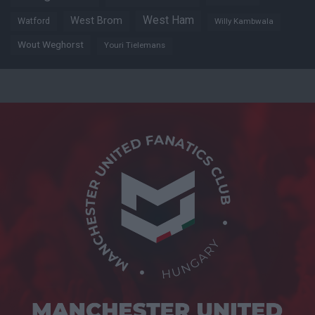
West Ham
West Brom
Watford
Willy Kambwala
Wout Weghorst
Youri Tielemans