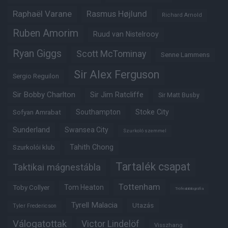
Raphaël Varane
Rasmus Højlund
Richard Arnold
Ruben Amorim
Ruud van Nistelrooy
Ryan Giggs
Scott McTominay
Senne Lammens
Sir Alex Ferguson
Sergio Reguilon
Sir Bobby Charlton
Sir Jim Ratcliffe
Sir Matt Busby
Southampton
Stoke City
Sofyan Amrabat
Sunderland
Swansea City
Szurkoló szemmel
Tahith Chong
Szurkolói klub
Tartalék csapat
Taktikai mágnestábla
Tottenham
Tom Heaton
Toby Collyer
Trófeabibliográfia
Tyrell Malacia
Utazás
Tyler Fredericson
Válogatottak
Victor Lindelöf
Visszhang