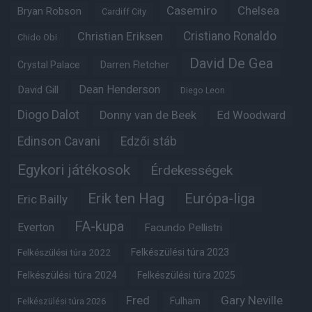
Casemiro
Chelsea
Bryan Robson
Cardiff City
Christian Eriksen
Cristiano Ronaldo
Chido Obi
David De Gea
Crystal Palace
Darren Fletcher
Dean Henderson
David Gill
Diego Leon
Diogo Dalot
Donny van de Beek
Ed Woodward
Edinson Cavani
Edzői stáb
Egykori játékosok
Érdekességek
Erik ten Hag
Európa-liga
Eric Bailly
FA-kupa
Everton
Facundo Pellistri
Felkészülési túra 2022
Felkészülési túra 2023
Felkészülési túra 2024
Felkészülési túra 2025
Fred
Gary Neville
Fulham
Felkészülési túra 2026