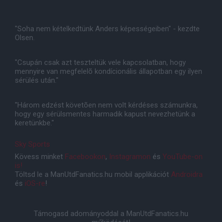
"Soha nem kételkedtünk Anders képességeiben" - kezdte
Olsen.
"Csupán csak azt teszteltük vele kapcsolatban, hogy
mennyire van megfelelõ kondícionális állapotban egy ilyen
sérülés után."
"Három edzést követõen nem volt kérdéses számunkra,
hogy egy sérülsmentes harmadik kapust nevezhetünk a
keretünkbe."
Sky Sports
Kövess minket
Facebookon
,
Instagramon
és
YouTube-on
is!
Töltsd le a ManUtdFanatics.hu mobil applikációt
Androidra
és
iOS-re
!
Támogasd adományoddal a ManUtdFanatics.hu