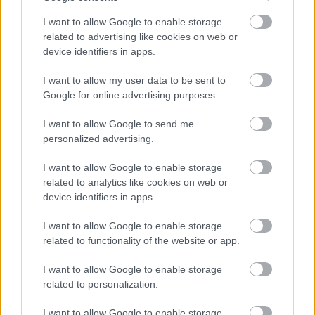
Leeds United
vs
Manchester United
2026-08-12 20:30
I want to allow Google to enable storage
AC Milan
vs
Manchester United
2026-08-15 18:00
related to advertising like cookies on web or
device identifiers in apps.
ELŐZŐ MÉRKŐZÉSEK
I want to allow my user data to be sent to
Google for online advertising purposes.
Támogatás
I want to allow Google to send me
personalized advertising.
Támogasd adományoddal
I want to allow Google to enable storage
a ManUtdFanatics.hu működését!
related to analytics like cookies on web or
device identifiers in apps.
I want to allow Google to enable storage
related to functionality of the website or app.
I want to allow Google to enable storage
Kapcsolódó hírek
related to personalization.
I want to allow Google to enable storage