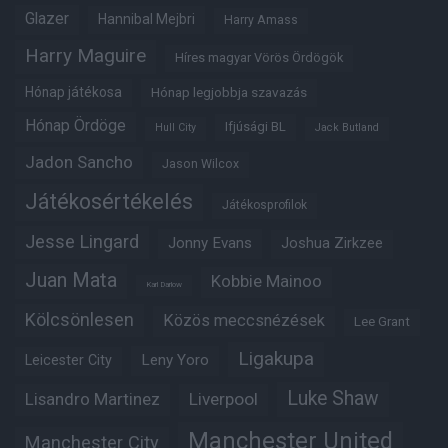
Glazer
Hannibal Mejbri
Harry Amass
Harry Maguire
Híres magyar Vörös Ördögök
Hónap játékosa
Hónap legjobbja szavazás
Hónap Ördöge
Ifjúsági BL
Hull City
Jack Butland
Jadon Sancho
Jason Wilcox
Játékosértékelés
Játékosprofilok
Jesse Lingard
Jonny Evans
Joshua Zirkzee
Juan Mata
Kobbie Mainoo
Karl Darlow
Kölcsönlesen
Közös meccsnézések
Lee Grant
Ligakupa
Leny Yoro
Leicester City
Luke Shaw
Lisandro Martinez
Liverpool
Manchester United
Manchester City