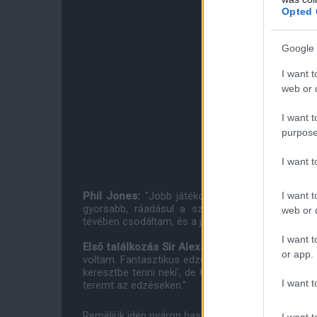
Opted 
Google 
I want t
web or d
I want t
purpose
I want 
I want t
Phil Jones:
"Jobb játékosokkal játszani azt jele
gyorsabb, ráadásul a szurkolótábor hatalmas. Ol
web or d
tévében csodáltam, és a játékukon nõttem fel."
I want t
Elsõ találkozás Sir Alexszel:
"Odajött, kezet ráz
or app.
voltam. Fantasztikus edzõ, 25 éve a United élén.
keresztbe tenni neki', de Carringtonban teljesen 
I want t
teremt az edzéseken."
Reméljük idén nyáron hasonló lelkes és elköteleze
I want t