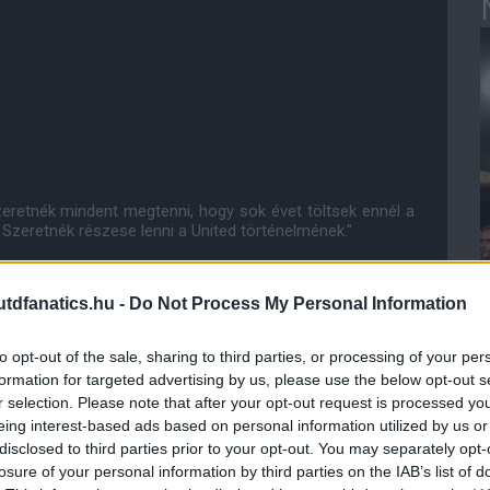
eretnék mindent megtenni, hogy sok évet töltsek ennél a
 Szeretnék részese lenni a United történelmének."
l õ rendelkezik - 25 év a csúcson ennél a klubnál - az
álkozni vele és nagyon büszke vagyok rá, hogy hosszasan
dfanatics.hu -
Do Not Process My Personal Information
r Alex Fergusonnal találkozni egy kivételes élmény minden
to opt-out of the sale, sharing to third parties, or processing of your per
formation for targeted advertising by us, please use the below opt-out s
r selection. Please note that after your opt-out request is processed y
eing interest-based ads based on personal information utilized by us or
disclosed to third parties prior to your opt-out. You may separately opt-
losure of your personal information by third parties on the IAB’s list of