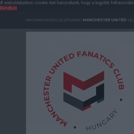
A weboldalunkon cookie-kat használunk, hogy a legjobb felhasználó
Rendben
MAGYARORSZÁG ELSŐSZÁMÚ
MANCHESTER UNITED
SZU