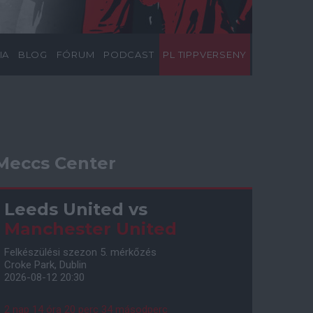
IA
BLOG
FÓRUM
PODCAST
PL TIPPVERSENY
Meccs Center
Leeds United
vs
Manchester United
Felkészülési szezon 5. mérkőzés
Croke Park, Dublin
2026-08-12 20:30
2 nap 14 óra 20 perc 33 másodperc