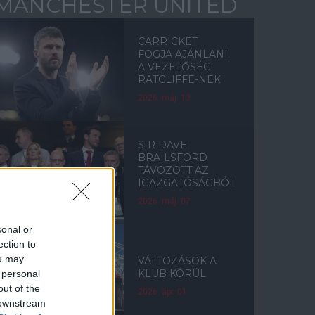
MANCHESTER UNITED
CARRICKET
FOGJA AJÁNLANI
A VEZETŐSÉG
RATCLIFFE-NEK
2026. máj. 13.
SIR DAVE
BRAILSFORD
TÁVOZOTT AZ
IGAZGATÓSÁGBÓL
2026. máj. 07.
sonal or
ection to
ou may
VÁLTOZÁSOK A
KLUB KÖRÜL
 personal
out of the
2026. ápr. 01.
 downstream