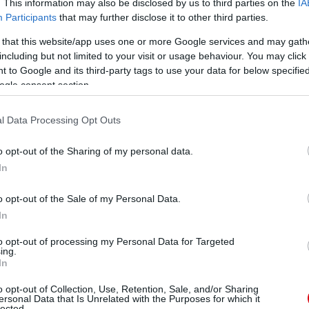
. This information may also be disclosed by us to third parties on the
IA
Participants
that may further disclose it to other third parties.
 that this website/app uses one or more Google services and may gath
including but not limited to your visit or usage behaviour. You may click 
 to Google and its third-party tags to use your data for below specifi
ogle consent section.
l Data Processing Opt Outs
o opt-out of the Sharing of my personal data.
 csapatában akarsz játszani, a Manchester United pedig a
In
megtudtam, hogy érdeklõdnek irántam. Megtiszteltetés,
 együtt világszínvonalú játékosokkal."
o opt-out of the Sale of my Personal Data.
lt. Nem vagyok normális esetben ideges típus, de ez
In
, az idegességem teljesen eltûnt. Nagyon szívélyesen
s szót használta, a karrierem során pedig folyamatosan
to opt-out of processing my Personal Data for Targeted
tem álló kihívásokat."
ing.
In
o opt-out of Collection, Use, Retention, Sale, and/or Sharing
ersonal Data that Is Unrelated with the Purposes for which it
lected.