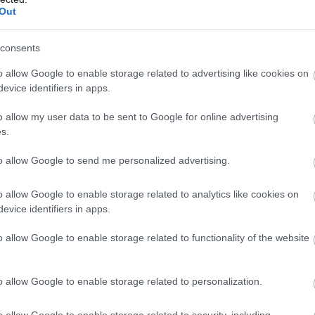
Out
consents
o allow Google to enable storage related to advertising like cookies on
evice identifiers in apps.
o allow my user data to be sent to Google for online advertising
s.
to allow Google to send me personalized advertising.
o allow Google to enable storage related to analytics like cookies on
nti, te is jobb játékos lehetsz. A játék sebessége sokkal
yan futballistákkal találkozhatok nap mint nap, akiket
evice identifiers in apps.
o allow Google to enable storage related to functionality of the website
tunk és körülbelül 10 percig beszélgettünk. Nagyon ideges
 Amikor a tévében látod, arra gondolsz, hogy 'Nem akarok
más, barátságos és sokat viccelõdik, nagyon jó hangulatot
o allow Google to enable storage related to personalization.
tt játékosokkal bõvül a Manchester United kerete. A
o allow Google to enable storage related to security, including