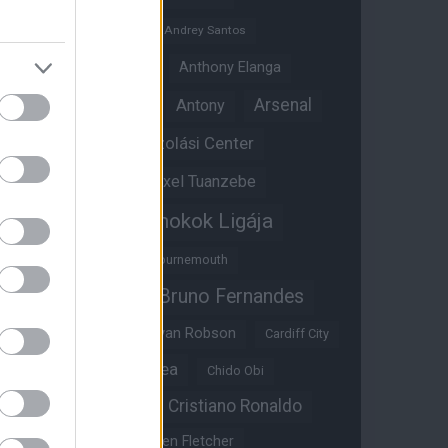
Andreas Pereira
Andrey Santos
Angol válogatott
Anthony Elanga
Anthony Martial
Arsenal
Antony
Átigazolási Center
Aston Villa
Átigazolások
Axel Tuanzebe
Bajnokok Ligája
Ayden Heaven
Benjamin Sesko
Bournemouth
Bruno Fernandes
Brandon Williams
Bryan Mbeumo
Bryan Robson
Cardiff City
Casemiro
Chelsea
Chido Obi
Christian Eriksen
Cristiano Ronaldo
Crystal Palace
Darren Fletcher