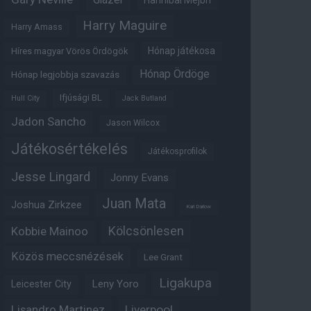
Hannibal Mejbri
Harry Maguire
Harry Amass
Hónap játékosa
Híres magyar Vörös Ördögök
Hónap Ördöge
Hónap legjobbja szavazás
Ifjúsági BL
Hull City
Jack Butland
Jadon Sancho
Jason Wilcox
Játékosértékelés
Játékosprofilok
Jesse Lingard
Jonny Evans
Juan Mata
Joshua Zirkzee
Karl Darlow
Kölcsönlesen
Kobbie Mainoo
Közös meccsnézések
Lee Grant
Ligakupa
Leny Yoro
Leicester City
Lisandro Martinez
Liverpool