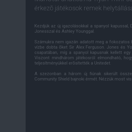
érkezõ játékosok remek helytállás
Kezdjük az új igazolásokkal a spanyol kapussal, D
Jonesszal és Ashley Younggal.
Számukra nem igazán adatott meg a fokozatos be
vízbe dobta õket Sir Alex Ferguson. Jones és Yo
csapatában, míg a spanyol kapusnak kellett egy
Viszont mindhárom játékosról elmondható, hogy 
teljesítményükkel erõsítették a Unitedet.
A szezonban a három új fiúnak sikerült össze
Community Shield bajnoki érmét. Nézzük most vissz