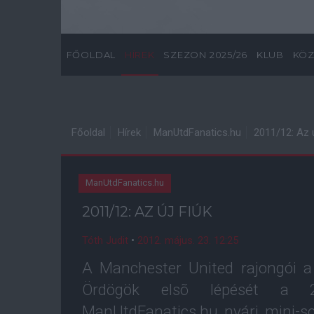
FŐOLDAL
HÍREK
SZEZON 2025/26
KLUB
KÖZ
Főoldal
Hírek
ManUtdFanatics.hu
2011/12: Az ú
ManUtdFanatics.hu
2011/12: AZ ÚJ FIÚK
Tóth Judit
•
2012. május. 23. 12:25
A Manchester United rajongói a
Ördögök elsõ lépését a 20
ManUtdFanatics.hu nyári mini-so