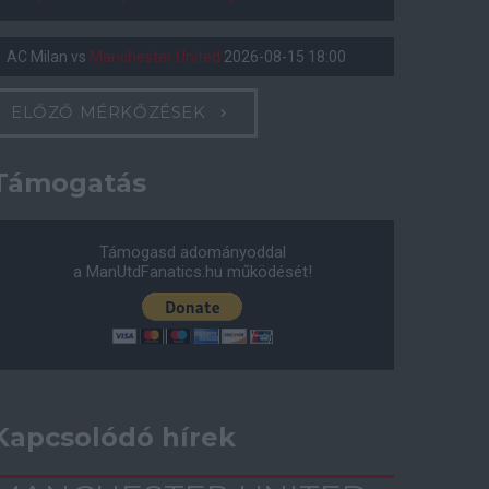
AC Milan
vs
Manchester United
2026-08-15 18:00
ELŐZŐ MÉRKŐZÉSEK
Támogatás
Támogasd adományoddal
a ManUtdFanatics.hu működését!
Kapcsolódó hírek