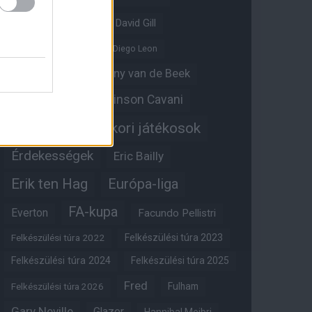
David De Gea
David Gill
Dean Henderson
Diego Leon
Diogo Dalot
Donny van de Beek
Edinson Cavani
Ed Woodward
Egykori játékosok
Edzői stáb
Érdekességek
Eric Bailly
Erik ten Hag
Európa-liga
FA-kupa
Everton
Facundo Pellistri
Felkészülési túra 2022
Felkészülési túra 2023
Felkészülési túra 2024
Felkészülési túra 2025
Fred
Fulham
Felkészülési túra 2026
Gary Neville
Glazer