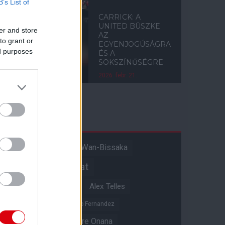
B’s List of
CARRICK: A
UNITED BÜSZKE
er and store
AZ
to grant or
EGYENJOGÚSÁGRA
ed purposes
ÉS A
SOKSZÍNŰSÉGRE
2026. febr. 21.
Címkék
Aaron Wan-Bissaka
A hangadó
Akadémiai csapat
Alejandro Garnacho
Alex Telles
Altay Bayindir
Alvaro Fernandez
Amad Diallo
Andre Onana