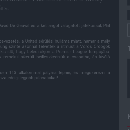
ára.
avid De Geaval és a két angol válogatott játékossal, Phil
vezetés, a United sérülési hulláma miatt, hamar a mély
ung szinte azonnal felvették a ritmust a Vörös Ördögök
 kis idõ, hogy beleszokjon a Premier League tempójába.
remekül sikerült beilleszkedniük a csapatba, és kiváló
sen 113 alkalommal pályára lépnie, és megszerezni a
a eddigi legjobb pillanataikat!