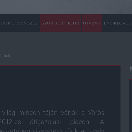
ÖS MECCSNÉZÉS
SZURKOLÓI KLUB
UTAZÁS
ENCIKLOPÉD
j fiúk
 világ minden táján várják a Vörös
12-es átigazolási piacon. A
rozatában visszatekintünk a tavaly