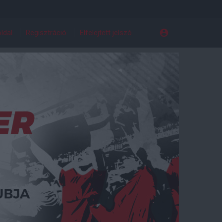
ldal
Regisztráció
Elfelejtett jelszó