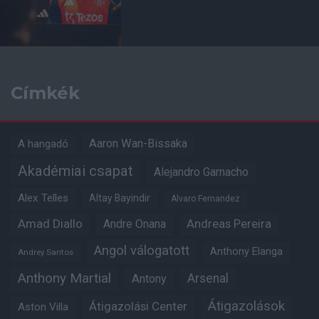
Címkék
Aaron Wan-Bissaka
A hangadó
Akadémiai csapat
Alejandro Garnacho
Alex Telles
Altay Bayindir
Alvaro Fernandez
Amad Diallo
Andre Onana
Andreas Pereira
Angol válogatott
Anthony Elanga
Andrey Santos
Anthony Martial
Arsenal
Antony
Átigazolások
Átigazolási Center
Aston Villa