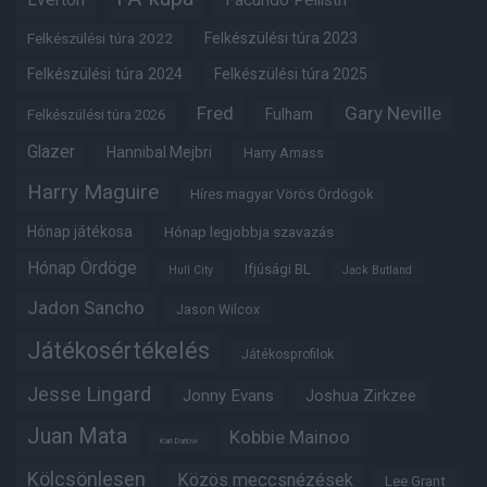
Facundo Pellistri
Felkészülési túra 2022
Felkészülési túra 2023
Felkészülési túra 2024
Felkészülési túra 2025
Fred
Gary Neville
Fulham
Felkészülési túra 2026
Glazer
Hannibal Mejbri
Harry Amass
Harry Maguire
Híres magyar Vörös Ördögök
Hónap játékosa
Hónap legjobbja szavazás
Hónap Ördöge
Ifjúsági BL
Hull City
Jack Butland
Jadon Sancho
Jason Wilcox
Játékosértékelés
Játékosprofilok
Jesse Lingard
Jonny Evans
Joshua Zirkzee
Juan Mata
Kobbie Mainoo
Karl Darlow
Kölcsönlesen
Közös meccsnézések
Lee Grant