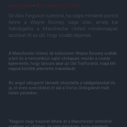
Lakner Péter
•
2010. október. 27. 12:25
Sir Alex Ferguson szeretné, ha végre mindenki pontot
tenne a Wayne Rooney saga után, amely bár
felbolygatta a Manchester United mindennapjait,
azonban itt az idõ, hogy tovább lépjenek.
A Manchester United, de különösen Wayne Rooney uralták
a brit és a nemzetközi sajtó címlapjait, miután a csatár
kijelentette, hogy távozni akar az Old Traffordról, majd két
nappal késõbb jelentette maradását.
Az angol válogaott támadó eloszlatta a találgatásokat és
új, öt éves szerzõdést írt alá a Vörös Ördögöknél múlt
héten pénteken.
"Nagyon nagy traumát éltünk át a Manchester Unitednél
ezekben az idõkben, és nem kétséges, hogy mindenki