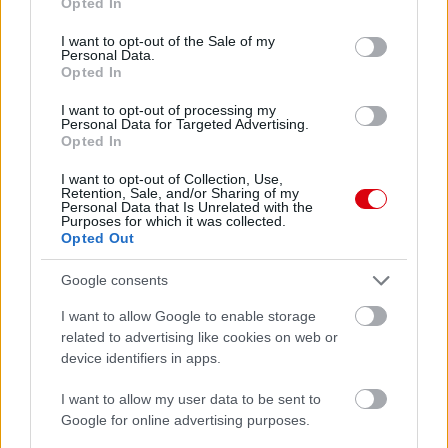
Paris Saint-Germain
vs
Opted In
use your data for below specified purposes in below Google
Manchester United
consent section.
I want to opt-out of the Sale of my
Personal Data.
Opted In
Felkészülési szezon 4. mérkőzés
Nya Ullevi, Göteborg
I want to opt-out of processing my
2026-08-08 17:00
Personal Data for Targeted Advertising.
Opted In
0 nap 15 óra 15 perc 8 másodperc
I want to opt-out of Collection, Use,
Retention, Sale, and/or Sharing of my
Personal Data that Is Unrelated with the
Leeds United
vs
Manchester United
2026-08-12 20:30
Purposes for which it was collected.
Opted Out
AC Milan
vs
Manchester United
2026-08-15 18:00
Google consents
ELŐZŐ MÉRKŐZÉSEK
I want to allow Google to enable storage
related to advertising like cookies on web or
device identifiers in apps.
Támogatás
I want to allow my user data to be sent to
Google for online advertising purposes.
Támogasd adományoddal