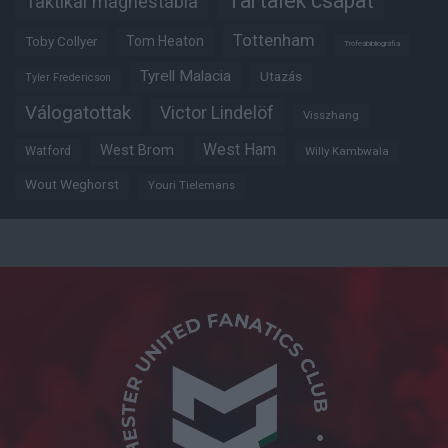
Tartalék csapat
Taktikai mágnestábla
Tottenham
Tom Heaton
Toby Collyer
Trófeabibliográfia
Tyrell Malacia
Utazás
Tyler Fredericson
Válogatottak
Victor Lindelöf
Visszhang
West Ham
West Brom
Watford
Willy Kambwala
Wout Weghorst
Youri Tielemans