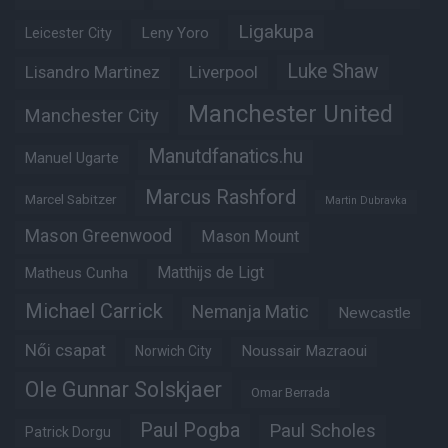
Ligakupa
Leny Yoro
Leicester City
Luke Shaw
Lisandro Martinez
Liverpool
Manchester United
Manchester City
Manutdfanatics.hu
Manuel Ugarte
Marcus Rashford
Marcel Sabitzer
Martin Dubravka
Mason Greenwood
Mason Mount
Matheus Cunha
Matthijs de Ligt
Michael Carrick
Nemanja Matic
Newcastle
Női csapat
Noussair Mazraoui
Norwich City
Ole Gunnar Solskjaer
Omar Berrada
Paul Pogba
Paul Scholes
Patrick Dorgu