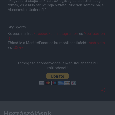
"Nagyszerû csapatunk van, az egység és a szellemiség
remek, és a klub struktúrája bíztató. Nincsen semmi baj a
Manchester Unitednél."
Sky Sports
Kövess minket
Facebookon
,
Instagramon
és
YouTube-on
is!
Töltsd le a ManUtdFanatics.hu mobil applikációt
Androidra
és
iOS-re
!
Támogasd adományoddal a ManUtdFanatics.hu
működését!
Hozzászólások