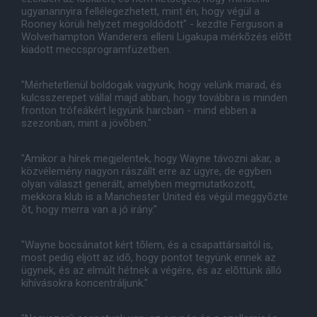
ugyanannyira fellélegezhetett, mint én, hogy végül a
Rooney körüli helyzet megoldódott" - kezdte Ferguson a
Wolverhampton Wanderers elleni Ligakupa mérkõzés elõtt
kiadott meccsprogramfüzetben.
"Mérhetetlenül boldogak vagyunk, hogy velünk marad, és
kulcsszerepet vállal majd abban, hogy továbbra is minden
fronton trófeákért legyünk harcban - mind ebben a
szezonban, mint a jövõben."
"Amikor a hírek megjelentek, hogy Wayne távozni akar, a
közvélemény nagyon rászállt erre az ügyre, de egyben
olyan választ generált, amelyben megmutatkozott,
mekkora klub is a Manchester United és végül meggyõzte
õt, hogy merra van a jó irány."
"Wayne bocsánatot kért tõlem, és a csapattársaitól is,
most pedig eljött az idõ, hogy pontot tegyünk ennek az
ügynek, és az elmúlt hétnek a végére, és az elõttünk álló
kihívásokra koncentráljunk."