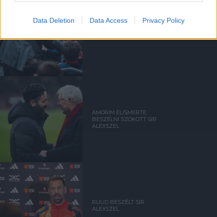
Data Deletion
Data Access
Privacy Policy
UTÁNPÓTLÁSLESEN: 4. HÉT
AMORIM ELISMERTE,
BESZÉLNI SZOKOTT SIR
ALEXSZEL
RUUD BESZÉLT SIR
ALEXSZEL