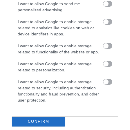
a ManUtdFanatics.hu működését!
I want to allow Google to send me
personalized advertising.
I want to allow Google to enable storage
related to analytics like cookies on web or
device identifiers in apps.
I want to allow Google to enable storage
Kapcsolódó hírek
related to functionality of the website or app.
SIR ALEX FERGUSON
I want to allow Google to enable storage
related to personalization.
I want to allow Google to enable storage
related to security, including authentication
FLETCHER "SZÜRREÁLIS"
functionality and fraud prevention, and other
HETÉRŐL, BRUNORÓL ÉS A
user protection.
POZITIVITÁS
VISSZAHOZÁSÁRÓL
CONFIRM