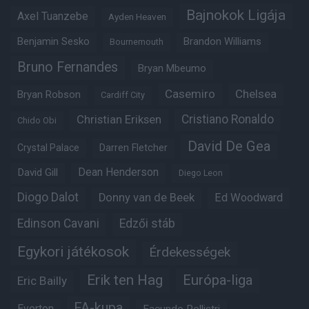
Bajnokok Ligája
Axel Tuanzebe
Ayden Heaven
Benjamin Sesko
Brandon Williams
Bournemouth
Bruno Fernandes
Bryan Mbeumo
Casemiro
Chelsea
Bryan Robson
Cardiff City
Christian Eriksen
Cristiano Ronaldo
Chido Obi
David De Gea
Crystal Palace
Darren Fletcher
Dean Henderson
David Gill
Diego Leon
Diogo Dalot
Donny van de Beek
Ed Woodward
Edinson Cavani
Edzői stáb
Egykori játékosok
Érdekességek
Erik ten Hag
Európa-liga
Eric Bailly
FA-kupa
Everton