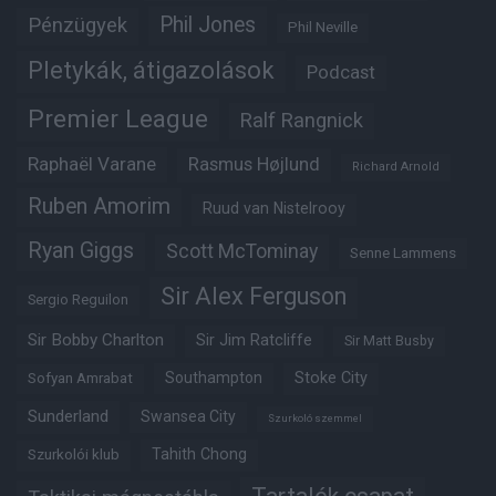
Phil Jones
Pénzügyek
Phil Neville
Pletykák, átigazolások
Podcast
Premier League
Ralf Rangnick
Raphaël Varane
Rasmus Højlund
Richard Arnold
Ruben Amorim
Ruud van Nistelrooy
Ryan Giggs
Scott McTominay
Senne Lammens
Sir Alex Ferguson
Sergio Reguilon
Sir Bobby Charlton
Sir Jim Ratcliffe
Sir Matt Busby
Southampton
Stoke City
Sofyan Amrabat
Sunderland
Swansea City
Szurkoló szemmel
Tahith Chong
Szurkolói klub