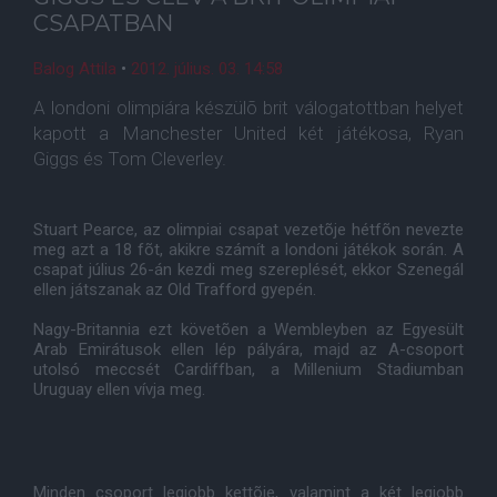
CSAPATBAN
Balog Attila
•
2012. július. 03. 14:58
A londoni olimpiára készülõ brit válogatottban helyet
kapott a Manchester United két játékosa, Ryan
Giggs és Tom Cleverley.
Stuart Pearce, az olimpiai csapat vezetõje hétfõn nevezte
meg azt a 18 fõt, akikre számít a londoni játékok során. A
csapat július 26-án kezdi meg szereplését, ekkor Szenegál
ellen játszanak az Old Trafford gyepén.
Nagy-Britannia ezt követõen a Wembleyben az Egyesült
Arab Emirátusok ellen lép pályára, majd az A-csoport
utolsó meccsét Cardiffban, a Millenium Stadiumban
Uruguay ellen vívja meg.
Minden csoport legjobb kettõje, valamint a két legjobb