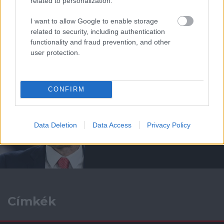
related to personalization.
I want to allow Google to enable storage
related to security, including authentication
GIGGS: ÁRTATLAN VAGYOK
functionality and fraud prevention, and other
user protection.
CONFIRM
GIGGS: 20 ÉV IS ELTELHET A
Data Deletion
Data Access
Privacy Policy
KÖVETKEZŐ PL GYŐZELEMIG
Címkék