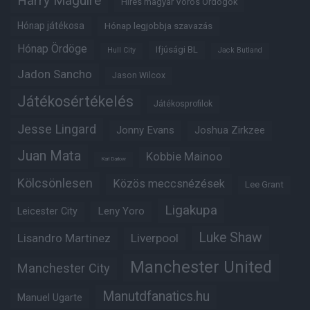
Harry Maguire
Híres magyar Vörös Ördögök
Hónap játékosa
Hónap legjobbja szavazás
Hónap Ördöge
Ifjúsági BL
Hull City
Jack Butland
Jadon Sancho
Jason Wilcox
Játékosértékelés
Játékosprofilok
Jesse Lingard
Jonny Evans
Joshua Zirkzee
Juan Mata
Kobbie Mainoo
Karl Darlow
Kölcsönlesen
Közös meccsnézések
Lee Grant
Ligakupa
Leny Yoro
Leicester City
Luke Shaw
Lisandro Martinez
Liverpool
Manchester United
Manchester City
Manutdfanatics.hu
Manuel Ugarte