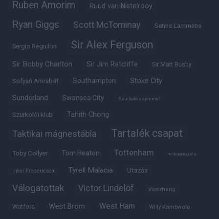
Ruben Amorim
Ruud van Nistelrooy
Ryan Giggs
Scott McTominay
Senne Lammens
Sir Alex Ferguson
Sergio Reguilon
Sir Bobby Charlton
Sir Jim Ratcliffe
Sir Matt Busby
Southampton
Stoke City
Sofyan Amrabat
Sunderland
Swansea City
Szurkoló szemmel
Tahith Chong
Szurkolói klub
Tartalék csapat
Taktikai mágnestábla
Tottenham
Tom Heaton
Toby Collyer
Trófeabibliográfia
Tyrell Malacia
Utazás
Tyler Fredericson
Válogatottak
Victor Lindelöf
Visszhang
West Ham
West Brom
Watford
Willy Kambwala