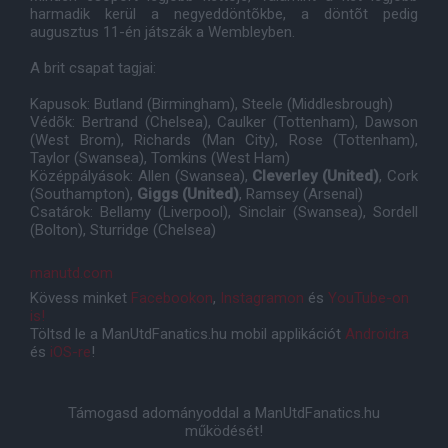
harmadik kerül a negyeddöntõkbe, a döntõt pedig
augusztus 11-én játszák a Wembleyben.
A brit csapat tagjai:
Kapusok: Butland (Birmingham), Steele (Middlesbrough)
Védõk: Bertrand (Chelsea), Caulker (Tottenham), Dawson
(West Brom), Richards (Man City), Rose (Tottenham),
Taylor (Swansea), Tomkins (West Ham)
Középpályások: Allen (Swansea),
Cleverley (United)
, Cork
(Southampton),
Giggs (United)
, Ramsey (Arsenal)
Csatárok: Bellamy (Liverpool), Sinclair (Swansea), Sordell
(Bolton), Sturridge (Chelsea)
manutd.com
Kövess minket
Facebookon
,
Instagramon
és
YouTube-on
is!
Töltsd le a ManUtdFanatics.hu mobil applikációt
Androidra
és
iOS-re
!
Támogasd adományoddal a ManUtdFanatics.hu
működését!