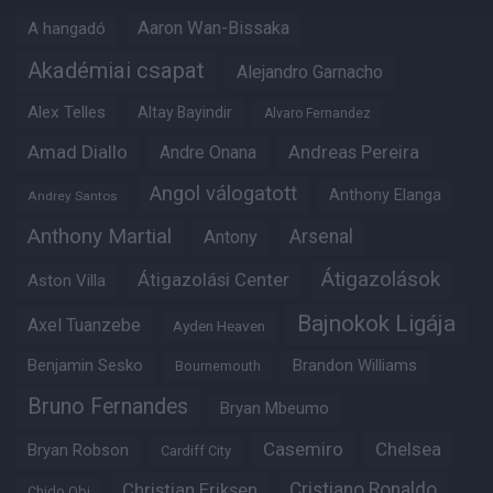
Aaron Wan-Bissaka
A hangadó
Akadémiai csapat
Alejandro Garnacho
Alex Telles
Altay Bayindir
Alvaro Fernandez
Amad Diallo
Andre Onana
Andreas Pereira
Angol válogatott
Anthony Elanga
Andrey Santos
Anthony Martial
Arsenal
Antony
Átigazolások
Átigazolási Center
Aston Villa
Bajnokok Ligája
Axel Tuanzebe
Ayden Heaven
Benjamin Sesko
Brandon Williams
Bournemouth
Bruno Fernandes
Bryan Mbeumo
Casemiro
Chelsea
Bryan Robson
Cardiff City
Christian Eriksen
Cristiano Ronaldo
Chido Obi