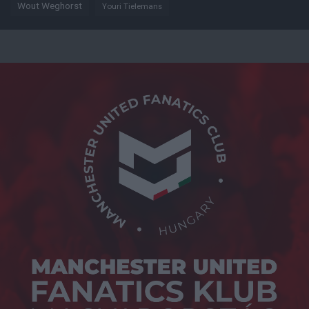
Wout Weghorst
Youri Tielemans