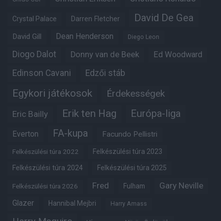
David De Gea
Crystal Palace
Darren Fletcher
Dean Henderson
David Gill
Diego Leon
Diogo Dalot
Donny van de Beek
Ed Woodward
Edinson Cavani
Edzői stáb
Egykori játékosok
Érdekességek
Erik ten Hag
Európa-liga
Eric Bailly
FA-kupa
Everton
Facundo Pellistri
Felkészülési túra 2022
Felkészülési túra 2023
Felkészülési túra 2024
Felkészülési túra 2025
Fred
Gary Neville
Fulham
Felkészülési túra 2026
Glazer
Hannibal Mejbri
Harry Amass