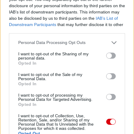
disclosure of your personal information by third parties on the
IAB’s list of downstream participants. This information may
also be disclosed by us to third parties on the
IAB’s List of
Downstream Participants
that may further disclose it to other
third parties.
Please note that this website/app uses one or more Google
Meccs Center
Personal Data Processing Opt Outs
services and may gather and store information including but
not limited to your visit or usage behaviour. You may click to
I want to opt-out of the Sharing of my
personal data.
grant or deny consent to Google and its third-party tags to
Opted In
Leeds United
vs
Manchester
use your data for below specified purposes in below Google
consent section.
I want to opt-out of the Sale of my
United
Personal Data.
Opted In
Felkészülési szezon 5. mérkőzés
Croke Park, Dublin
I want to opt-out of processing my
2026-08-12 20:30
Personal Data for Targeted Advertising.
Opted In
2 nap 15 óra 0 perc 58 másodperc
I want to opt-out of Collection, Use,
Retention, Sale, and/or Sharing of my
Personal Data that Is Unrelated with the
Purposes for which it was collected.
AC Milan
vs
Manchester United
2026-08-15 18:00
Opted Out