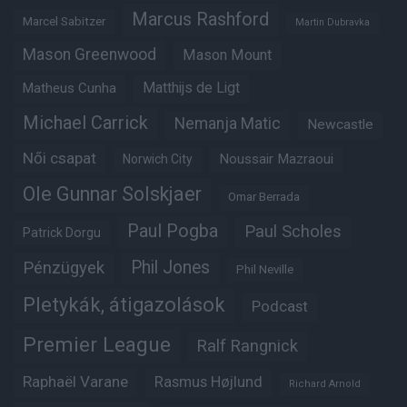
Marcus Rashford
Marcel Sabitzer
Martin Dubravka
Mason Greenwood
Mason Mount
Matheus Cunha
Matthijs de Ligt
Michael Carrick
Nemanja Matic
Newcastle
Női csapat
Noussair Mazraoui
Norwich City
Ole Gunnar Solskjaer
Omar Berrada
Paul Pogba
Paul Scholes
Patrick Dorgu
Phil Jones
Pénzügyek
Phil Neville
Pletykák, átigazolások
Podcast
Premier League
Ralf Rangnick
Raphaël Varane
Rasmus Højlund
Richard Arnold