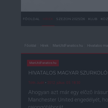
FŐOLDAL
HÍREK
SZEZON 2025/26
KLUB
KÖZ
Főoldal
Hírek
ManUtdFanatics.hu
Hivatalos ma
ManUtdFanatics.hu
HIVATALOS MAGYAR SZURKOLÓ
Tóth Judit
•
2012. július. 05. 18:30
Ahogyan azt már egy elõzõ írásu
Manchester United engedélyét, h
rajongótáborát.