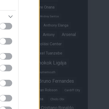
Amad Diallo
Andre Onana
Andreas Pereira
Andrey Santos
Angol válogatott
Anthony Elanga
Anthony Martial
Arsenal
Antony
Átigazolási Center
Aston Villa
Átigazolások
Axel Tuanzebe
Bajnokok Ligája
Ayden Heaven
Benjamin Sesko
Bournemouth
Bruno Fernandes
Brandon Williams
Bryan Mbeumo
Bryan Robson
Cardiff City
Casemiro
Chelsea
Chido Obi
Christian Eriksen
Cristiano Ronaldo