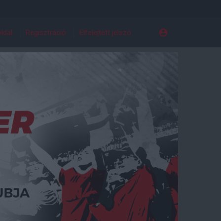
ldal
Regisztráció
Elfelejtett jelszó