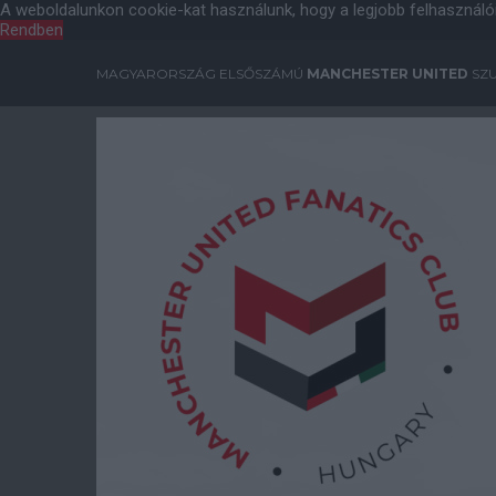
A weboldalunkon cookie-kat használunk, hogy a legjobb felhasználó
Rendben
MAGYARORSZÁG ELSŐSZÁMÚ
MANCHESTER UNITED
SZU