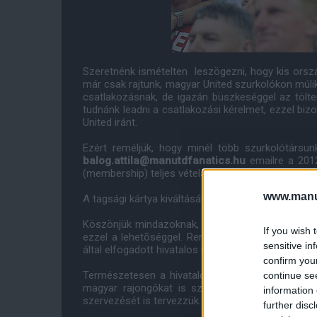
Szeretnénk ismételten leszögezni, hogy kis ors
már csak rajtunk, magyar United szurkolókon múlik
csatlakozásnak, de igazán büszkeséggel az tölte
tudnánk leadni a csatlakozási kérelmet, ezzel bi
United iránt.
Ezért reméljük, hogy minél több szurkolótársun
balog.attila@manutdfanatics.hu
emailre a 2012
(membership) teljes vételárát egy szerencsés raj
www.manut
A tagsági kártya kiváltásával és annak elõnyeivel
Köszönjük mindazoknak, akik eddig elküldték címü
If you wish 
ezzel a lehetõséggel. Reméljük hamarosan jó hír
sensitive in
által elfogadott hivatalos magyar rajongói tábor 
confirm you
Természetesen a hivatalos szurkolói csoport élet
continue se
magyar rajongókat is szeretnénk jobban megis
information 
szervezését is tervezzük.
further disc