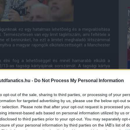
zágunknak ez egy hatalmas lehetõség és a megvalósítása
. Természetesen van egy limit taglétszám, ami feltétele a
ne el bennünket, ha ezt a limitet meghaladó létszámmal
zonyítva a magyar rajongók elkötelezettségét a Manchester
k élni fog a lehetõséggel és minél hamarabb elküldi a
/13-as tagsági kártyájának sorszámát. A tagsági kártya
ongótársunk visszanyerheti szerkesztõségünk jóvoltából.
dfanatics.hu -
Do Not Process My Personal Information
 kapcsolatos minden információt megtalálhatjátok
ITT
.
nkre kártyaszámukat és azoknak is, akik a jövõben élnek
to opt-out of the sale, sharing to third parties, or processing of your per
rel szolgálhatunk a magyar rajongóknak, és már a United
formation for targeted advertising by us, please use the below opt-out s
tagjaiként köszönthetünk Benneteket!
r selection. Please note that after your opt-out request is processed y
e nem csak abból állna, hogy kiváltottuk a tagságikat, a
eing interest-based ads based on personal information utilized by us or
mertetni a klubbal és egymással, így közös programok
disclosed to third parties prior to your opt-out. You may separately opt-
losure of your personal information by third parties on the IAB’s list of