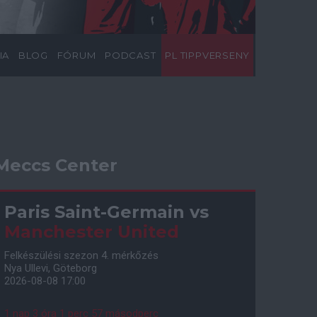
IA
BLOG
FÓRUM
PODCAST
PL TIPPVERSENY
Meccs Center
Paris Saint-Germain
vs
Manchester United
Felkészülési szezon 4. mérkőzés
Nya Ullevi, Göteborg
2026-08-08 17:00
1 nap 3 óra 1 perc 55 másodperc