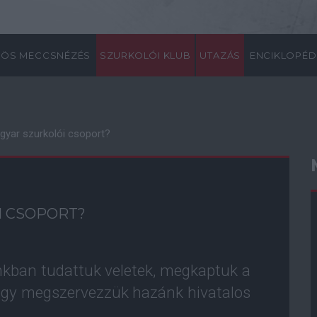
ÖS MECCSNÉZÉS
SZURKOLÓI KLUB
UTAZÁS
ENCIKLOPÉD
gyar szurkolói csoport?
I CSOPORT?
nkban tudattuk veletek, megkaptuk a
ogy megszervezzük hazánk hivatalos