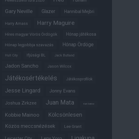
Fulham
Felkészülési túra 2026
Gary Neville
Glazer
Hannibal Mejbri
Harry Maguire
Harry Amass
Hónap játékosa
Híres magyar Vörös Ördögök
Hónap Ördöge
Hónap legjobbja szavazás
Ifjúsági BL
Hull City
Jack Butland
Jadon Sancho
Jason Wilcox
Játékosértékelés
Játékosprofilok
Jesse Lingard
Jonny Evans
Juan Mata
Joshua Zirkzee
Karl Darlow
Kölcsönlesen
Kobbie Mainoo
Közös meccsnézések
Lee Grant
Ligakupa
Leny Yoro
Leicester City