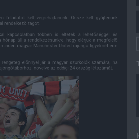
n feladatot kell végrehajtanunk. Össze kell gyûjtenünk
l rendelkezõ tagot.
kal kapcsolatban többen is éltetek a lehetõséggel és
 hónap áll a rendelkezésünkre, hogy elérjük a megfelelõ
ni minden magyar Manchester United rajongó figyelmét erre
k, rengeteg elõnnyel jár a magyar szurkolók számára, ha
rajongótáborhoz, növelve az eddigi 24 ország létszámát.