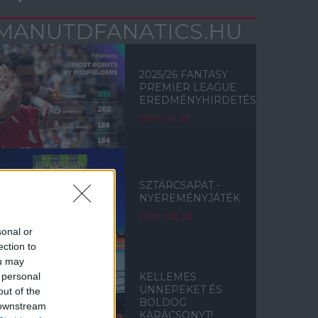
MANUTDFANATICS.HU
2025/26 FANTASY
PREMIER LEAGUE
EREDMÉNYHIRDETÉS
2026. jún. 08.
SZTÁRCSAPAT -
NYEREMÉNYJÁTÉK
2026. máj. 28.
sonal or
ection to
ou may
 personal
KELLEMES
ÜNNEPEKET ÉS
out of the
BOLDOG
 downstream
KARÁCSONYT!