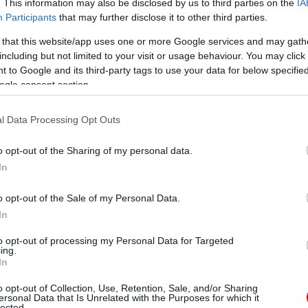
. This information may also be disclosed by us to third parties on the
IA
Participants
that may further disclose it to other third parties.
 that this website/app uses one or more Google services and may gath
including but not limited to your visit or usage behaviour. You may click 
 to Google and its third-party tags to use your data for below specifi
ube-on is!
ogle consent section.
droidra
és
iOS-re
!
l Data Processing Opt Outs
ManUtdFanatics.hu működését!
o opt-out of the Sharing of my personal data.
In
o opt-out of the Sale of my Personal Data.
In
to opt-out of processing my Personal Data for Targeted
ing.
In
o opt-out of Collection, Use, Retention, Sale, and/or Sharing
ersonal Data that Is Unrelated with the Purposes for which it
lected.