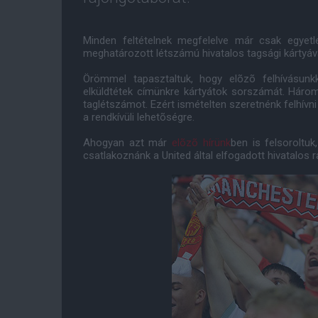
Minden feltételnek megfelelve már csak egyetle
meghatározott létszámú hivatalos tagsági kártyáva
Örömmel tapasztaltuk, hogy elõzõ felhívásunk
elküldtétek címünkre kártyátok sorszámát. Három
taglétszámot. Ezért ismételten szeretnénk felhív
a rendkívüli lehetõségre.
Ahogyan azt már
elõzõ hírünk
ben is felsoroltu
csatlakoznánk a United által elfogadott hivatalos 