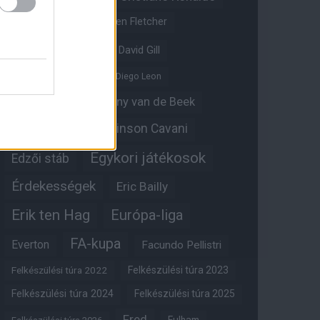
Crystal Palace
Darren Fletcher
David De Gea
David Gill
Dean Henderson
Diego Leon
Diogo Dalot
Donny van de Beek
Edinson Cavani
Ed Woodward
Egykori játékosok
Edzői stáb
Érdekességek
Eric Bailly
Erik ten Hag
Európa-liga
FA-kupa
Everton
Facundo Pellistri
Felkészülési túra 2022
Felkészülési túra 2023
Felkészülési túra 2024
Felkészülési túra 2025
Fred