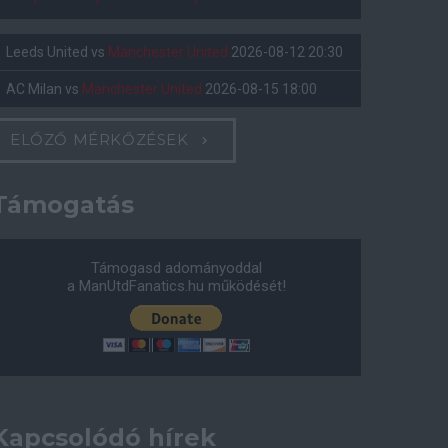
Leeds United
vs
Manchester United
2026-08-12 20:30
AC Milan
vs
Manchester United
2026-08-15 18:00
ELŐZŐ MÉRKŐZÉSEK
Támogatás
Támogasd adományoddal
a ManUtdFanatics.hu működését!
Kapcsolódó hírek