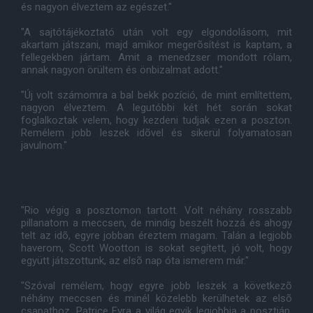
és nagyon élveztem az egészet."
"A sajtótájékoztató után volt egy elgondolásom, mit
akartam játszani, majd amikor megerõsítést is kaptam, a
fellegekben jártam. Amit a menedzser mondott rólam,
annak nagyon örültem és önbizalmat adott."
"Új volt számomra a bal bekk pozíció, de mint említettem,
nagyon élveztem. A legutóbbi két hét során sokat
foglalkoztak velem, hogy kezdeni tudjak ezen a poszton.
Remélem jobb leszek idõvel és sikerül folyamatosan
javulnom."
"Rio végig a posztomon tartott. Volt néhány rosszabb
pillanatom a meccsen, de mindig beszélt hozzá és ahogy
telt az idõ, egyre jobban éreztem magam. Talán a legjobb
haverom, Scott Wootton is sokat segített, jó volt, hogy
együtt játszottunk, az elsõ nap óta ismerem már."
"Szóval remélem, hogy egyre jobb leszek a következõ
néhány meccsen és minél közelebb kerülhetek az elsõ
csapathoz. Patrice Evra a világ egyik legjobbja a posztján,