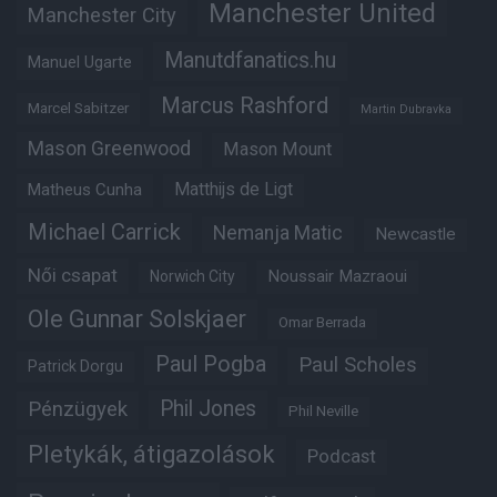
Manchester United
Manchester City
Manutdfanatics.hu
Manuel Ugarte
Marcus Rashford
Marcel Sabitzer
Martin Dubravka
Mason Greenwood
Mason Mount
Matheus Cunha
Matthijs de Ligt
Michael Carrick
Nemanja Matic
Newcastle
Női csapat
Noussair Mazraoui
Norwich City
Ole Gunnar Solskjaer
Omar Berrada
Paul Pogba
Paul Scholes
Patrick Dorgu
Phil Jones
Pénzügyek
Phil Neville
Pletykák, átigazolások
Podcast