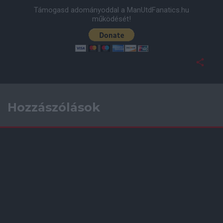
Támogasd adományoddal a ManUtdFanatics.hu
működését!
Hozzászólások