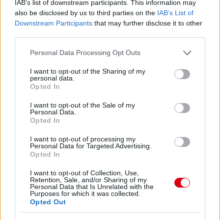
IAB’s list of downstream participants. This information may
also be disclosed by us to third parties on the
IAB’s List of
Downstream Participants
that may further disclose it to other
third parties.
Please note that this website/app uses one or more Google
Personal Data Processing Opt Outs
services and may gather and store information including but
not limited to your visit or usage behaviour. You may click to
I want to opt-out of the Sharing of my
personal data.
grant or deny consent to Google and its third-party tags to
Opted In
use your data for below specified purposes in below Google
consent section.
I want to opt-out of the Sale of my
Personal Data.
Opted In
I want to opt-out of processing my
Personal Data for Targeted Advertising.
Opted In
I want to opt-out of Collection, Use,
Retention, Sale, and/or Sharing of my
Personal Data that Is Unrelated with the
Purposes for which it was collected.
Opted Out