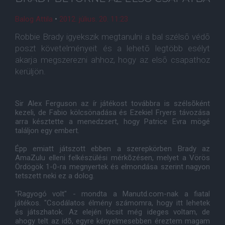
Balog Attila
•
2012. július. 20. 11:23
Robbie Brady igyekszik megtanulni a bal szélsõ védõ
poszt követelményeit és a lehetõ legtöbb esélyt
akarja megszerezni ahhoz, hogy az elsõ csapathoz
kerüljön.
Sir Alex Ferguson az ír játékost továbbra is szélsõként
kezeli, de Fabio kölcsönadása és Ezekiel Fryers távozása
arra késztette a menedzsert, hogy Patrice Evra mögé
találjon egy embert.
Épp emiatt játszott ebben a szerepkörben Brady az
AmaZulu elleni felkészülési mérkõzésen, melyet a Vörös
Ördögök 1-0-ra megnyertek és elmondása szerint nagyon
tetszett neki ez a dolog.
"Ragyogó volt" - mondta a Manutd.com-nak a fiatal
játékos. "Csodálatos élmény számomra, hogy itt lehetek
és játszhatok. Az elején kicsit még ideges voltam, de
ahogy telt az idõ, egyre kényelmesebben éreztem magam