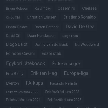
Casemiro
Chelsea
Bryan Robson
Cardiff City
Christian Eriksen
Cristiano Ronaldo
Chido Obi
David De Gea
Crystal Palace
Darren Fletcher
Dean Henderson
David Gill
Diego Leon
Diogo Dalot
Donny van de Beek
Ed Woodward
Edinson Cavani
Edzői stáb
Egykori játékosok
Érdekességek
Erik ten Hag
Európa-liga
Eric Bailly
FA-kupa
Everton
Facundo Pellistri
Felkészülési túra 2022
Felkészülési túra 2023
Felkészülési túra 2024
Felkészülési túra 2025