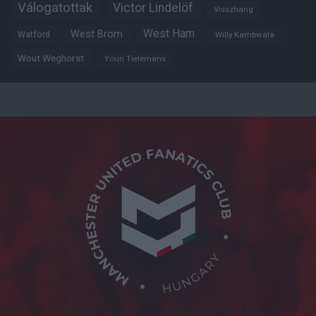
Válogatottak
Victor Lindelöf
Visszhang
West Ham
West Brom
Watford
Willy Kambwala
Wout Weghorst
Youri Tielemans