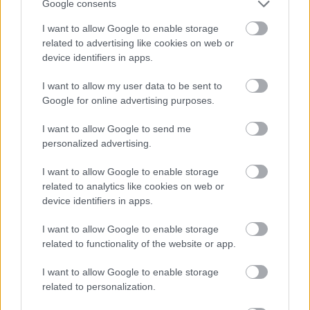
Google consents
I want to allow Google to enable storage
related to advertising like cookies on web or
device identifiers in apps.
I want to allow my user data to be sent to
Google for online advertising purposes.
Meccs Center
I want to allow Google to send me
personalized advertising.
Paris Saint-Germain
vs
I want to allow Google to enable storage
Manchester United
related to analytics like cookies on web or
device identifiers in apps.
Felkészülési szezon 4. mérkőzés
Nya Ullevi, Göteborg
I want to allow Google to enable storage
2026-08-08 17:00
related to functionality of the website or app.
I want to allow Google to enable storage
related to personalization.
Leeds United
vs
Manchester United
2026-08-12 20:30