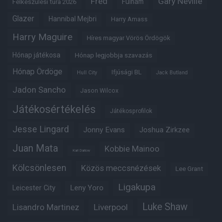
Fred
Gary Neville
Fulham
Felkészülési túra 2026
Glazer
Hannibal Mejbri
Harry Amass
Harry Maguire
Híres magyar Vörös Ördögök
Hónap játékosa
Hónap legjobbja szavazás
Hónap Ördöge
Ifjúsági BL
Hull City
Jack Butland
Jadon Sancho
Jason Wilcox
Játékosértékelés
Játékosprofilok
Jesse Lingard
Jonny Evans
Joshua Zirkzee
Juan Mata
Kobbie Mainoo
Karl Darlow
Kölcsönlesen
Közös meccsnézések
Lee Grant
Ligakupa
Leny Yoro
Leicester City
Luke Shaw
Lisandro Martinez
Liverpool