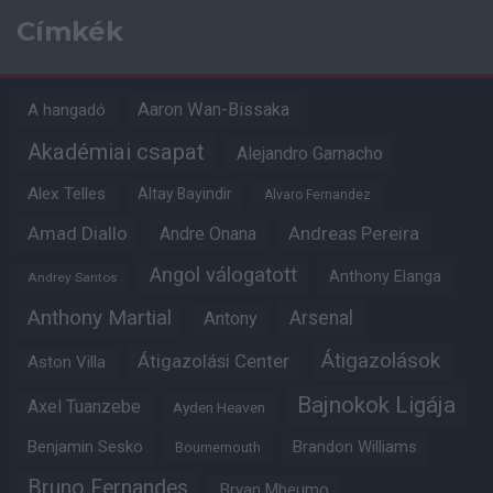
Címkék
Aaron Wan-Bissaka
A hangadó
Akadémiai csapat
Alejandro Garnacho
Alex Telles
Altay Bayindir
Alvaro Fernandez
Amad Diallo
Andre Onana
Andreas Pereira
Angol válogatott
Anthony Elanga
Andrey Santos
Anthony Martial
Arsenal
Antony
Átigazolások
Átigazolási Center
Aston Villa
Bajnokok Ligája
Axel Tuanzebe
Ayden Heaven
Benjamin Sesko
Brandon Williams
Bournemouth
Bruno Fernandes
Bryan Mbeumo