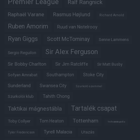
Premier League
Ralf Rangnick
Raphaël Varane
Rasmus Højlund
Richard Arnold
Ruben Amorim
Ruud van Nistelrooy
Ryan Giggs
Scott McTominay
Senne Lammens
Sir Alex Ferguson
Sergio Reguilon
Sir Bobby Charlton
Sir Jim Ratcliffe
Sir Matt Busby
Southampton
Stoke City
Sofyan Amrabat
Sunderland
Swansea City
Szurkoló szemmel
Tahith Chong
Szurkolói klub
Tartalék csapat
Taktikai mágnestábla
Tottenham
Tom Heaton
Toby Collyer
Trófeabibliográfia
Tyrell Malacia
Utazás
Tyler Fredericson