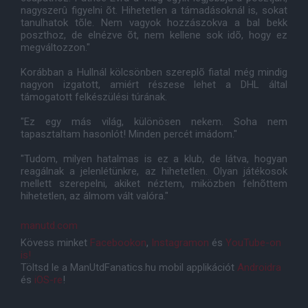
nagyszerû figyelni õt. Hihetetlen a támadásoknál is, sokat
tanulhatok tõle. Nem vagyok hozzászokva a bal bekk
poszthoz, de elnézve õt, nem kellene sok idõ, hogy ez
megváltozzon."
Korábban a Hullnál kölcsönben szereplõ fiatal még mindig
nagyon izgatott, amiért részese lehet a DHL által
támogatott felkészülési túrának.
"Ez egy más világ, különösen nekem. Soha nem
tapasztaltam hasonlót! Minden percét imádom."
"Tudom, milyen hatalmas is ez a klub, de látva, hogyan
reagálnak a jelenlétünkre, az hihetetlen. Olyan játékosok
mellett szerepelni, akiket néztem, miközben felnõttem
hihetetlen, az álmom vált valóra."
manutd.com
Kövess minket
Facebookon
,
Instagramon
és
YouTube-on
is!
Töltsd le a ManUtdFanatics.hu mobil applikációt
Androidra
és
iOS-re
!