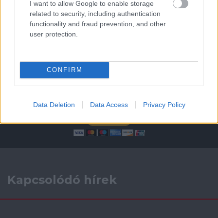
I want to allow Google to enable storage
AC Milan
vs
Manchester United
2026-08-15 18:00
related to security, including authentication
functionality and fraud prevention, and other
ELŐZŐ MÉRKŐZÉSEK
user protection.
Támogatás
CONFIRM
Támogasd adományoddal
a ManUtdFanatics.hu működését!
Data Deletion
Data Access
Privacy Policy
Kapcsolódó hírek