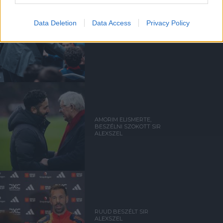
Data Deletion
Data Access
Privacy Policy
UTÁNPÓTLÁSLESEN: 4. HÉT
AMORIM ELISMERTE,
BESZÉLNI SZOKOTT SIR
ALEXSZEL
RUUD BESZÉLT SIR
ALEXSZEL