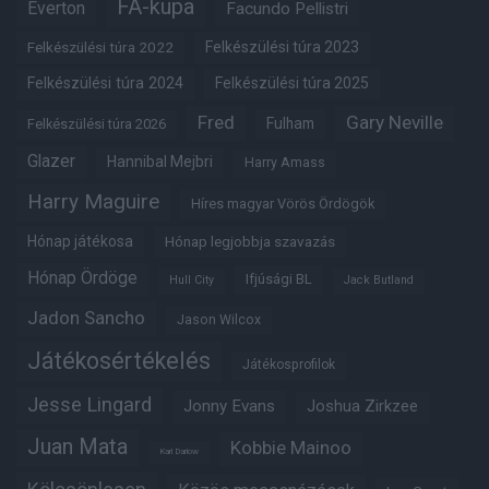
FA-kupa
Everton
Facundo Pellistri
Felkészülési túra 2022
Felkészülési túra 2023
Felkészülési túra 2024
Felkészülési túra 2025
Fred
Gary Neville
Fulham
Felkészülési túra 2026
Glazer
Hannibal Mejbri
Harry Amass
Harry Maguire
Híres magyar Vörös Ördögök
Hónap játékosa
Hónap legjobbja szavazás
Hónap Ördöge
Ifjúsági BL
Hull City
Jack Butland
Jadon Sancho
Jason Wilcox
Játékosértékelés
Játékosprofilok
Jesse Lingard
Jonny Evans
Joshua Zirkzee
Juan Mata
Kobbie Mainoo
Karl Darlow