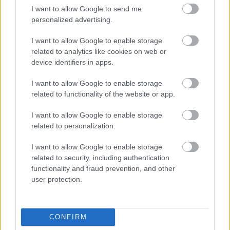
Támogasd adományoddal
I want to allow Google to send me
a ManUtdFanatics.hu működését!
personalized advertising.
I want to allow Google to enable storage
related to analytics like cookies on web or
device identifiers in apps.
I want to allow Google to enable storage
Kapcsolódó hírek
related to functionality of the website or app.
I want to allow Google to enable storage
SIR ALEX FERGUSON
related to personalization.
I want to allow Google to enable storage
related to security, including authentication
FLETCHER "SZÜRREÁLIS"
functionality and fraud prevention, and other
HETÉRŐL, BRUNORÓL ÉS A
user protection.
POZITIVITÁS
VISSZAHOZÁSÁRÓL
CONFIRM