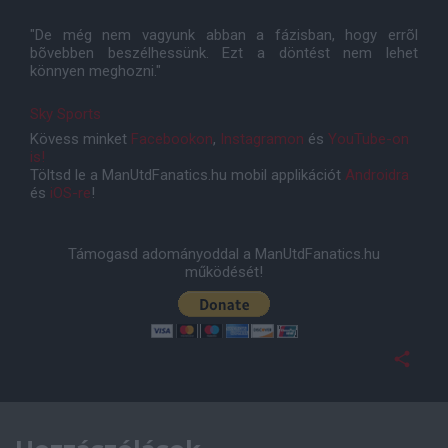
"De még nem vagyunk abban a fázisban, hogy errõl
bõvebben beszélhessünk. Ezt a döntést nem lehet
könnyen meghozni."
Sky Sports
Kövess minket
Facebookon
,
Instagramon
és
YouTube-on
is!
Töltsd le a ManUtdFanatics.hu mobil applikációt
Androidra
és
iOS-re
!
Támogasd adományoddal a ManUtdFanatics.hu
működését!