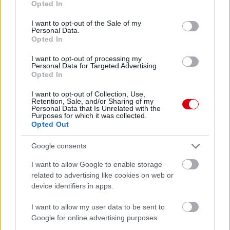
Paris Saint-Germain
vs
Opted In
use your data for below specified purposes in below Google
consent section.
Manchester United
I want to opt-out of the Sale of my
Personal Data.
Opted In
Felkészülési szezon 4. mérkőzés
Nya Ullevi, Göteborg
I want to opt-out of processing my
2026-08-08 17:00
Personal Data for Targeted Advertising.
Opted In
0 nap 2 óra 15 perc 34 másodperc
I want to opt-out of Collection, Use,
Retention, Sale, and/or Sharing of my
Personal Data that Is Unrelated with the
Leeds United
vs
Manchester United
2026-08-12 20:30
Purposes for which it was collected.
Opted Out
AC Milan
vs
Manchester United
2026-08-15 18:00
Google consents
ELŐZŐ MÉRKŐZÉSEK
I want to allow Google to enable storage
related to advertising like cookies on web or
device identifiers in apps.
Támogatás
I want to allow my user data to be sent to
Google for online advertising purposes.