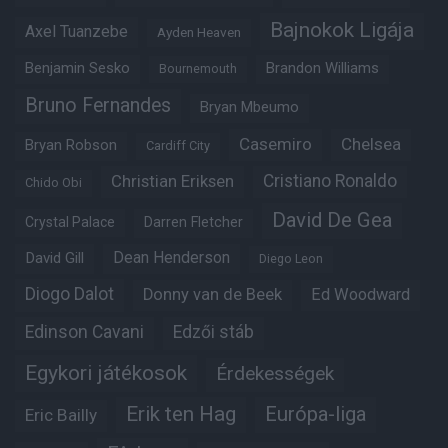
Bajnokok Ligája
Axel Tuanzebe
Ayden Heaven
Benjamin Sesko
Brandon Williams
Bournemouth
Bruno Fernandes
Bryan Mbeumo
Casemiro
Chelsea
Bryan Robson
Cardiff City
Christian Eriksen
Cristiano Ronaldo
Chido Obi
David De Gea
Crystal Palace
Darren Fletcher
Dean Henderson
David Gill
Diego Leon
Diogo Dalot
Donny van de Beek
Ed Woodward
Edinson Cavani
Edzői stáb
Egykori játékosok
Érdekességek
Erik ten Hag
Európa-liga
Eric Bailly