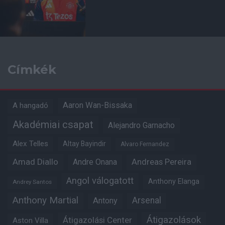
Címkék
Aaron Wan-Bissaka
A hangadó
Akadémiai csapat
Alejandro Garnacho
Alex Telles
Altay Bayindir
Alvaro Fernandez
Amad Diallo
Andre Onana
Andreas Pereira
Angol válogatott
Anthony Elanga
Andrey Santos
Anthony Martial
Arsenal
Antony
Átigazolások
Átigazolási Center
Aston Villa