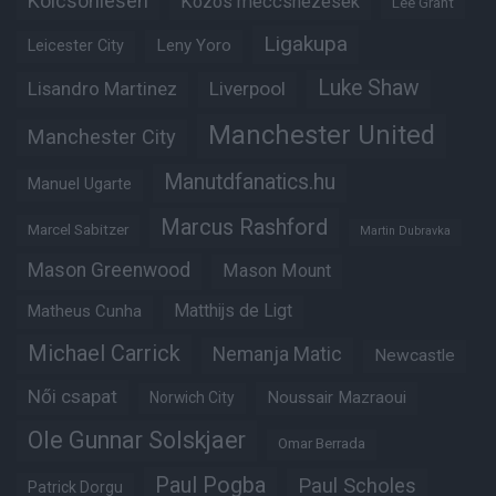
Kölcsönlesen
Közös meccsnézések
Lee Grant
Ligakupa
Leny Yoro
Leicester City
Luke Shaw
Lisandro Martinez
Liverpool
Manchester United
Manchester City
Manutdfanatics.hu
Manuel Ugarte
Marcus Rashford
Marcel Sabitzer
Martin Dubravka
Mason Greenwood
Mason Mount
Matheus Cunha
Matthijs de Ligt
Michael Carrick
Nemanja Matic
Newcastle
Női csapat
Noussair Mazraoui
Norwich City
Ole Gunnar Solskjaer
Omar Berrada
Paul Pogba
Paul Scholes
Patrick Dorgu