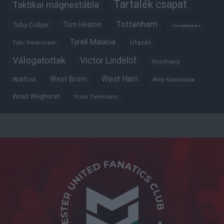
Tartalék csapat
Taktikai mágnestábla
Tottenham
Tom Heaton
Toby Collyer
Trófeabibliográfia
Tyrell Malacia
Utazás
Tyler Fredericson
Válogatottak
Victor Lindelöf
Visszhang
West Ham
West Brom
Watford
Willy Kambwala
Wout Weghorst
Youri Tielemans