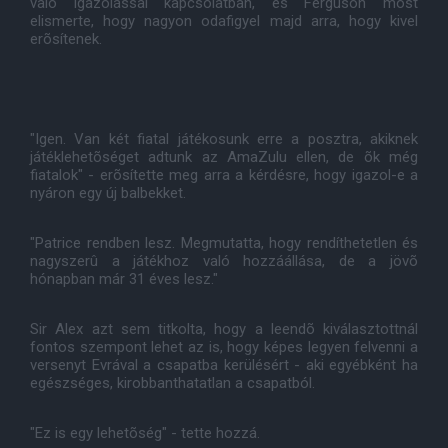
való igazolással kapcsolatban, és Ferguson most
elismerte, hogy nagyon odafigyel majd arra, hogy kivel
erõsítenek.
"Igen. Van két fiatal játékosunk erre a posztra, akiknek
játéklehetõséget adtunk az AmaZulu ellen, de õk még
fiatalok" - erõsítette meg arra a kérdésre, hogy igazol-e a
nyáron egy új balbekket.
"Patrice rendben lesz. Megmutatta, hogy rendíthetetlen és
nagyszerû a játékhoz való hozzáállása, de a jövõ
hónapban már 31 éves lesz."
Sir Alex azt sem titkolta, hogy a leendõ kiválasztottnál
fontos szempont lehet az is, hogy képes legyen felvenni a
versenyt Evrával a csapatba kerülésért - aki egyébként ha
egészséges, kirobbanthatatlan a csapatból.
"Ez is egy lehetõség" - tette hozzá.