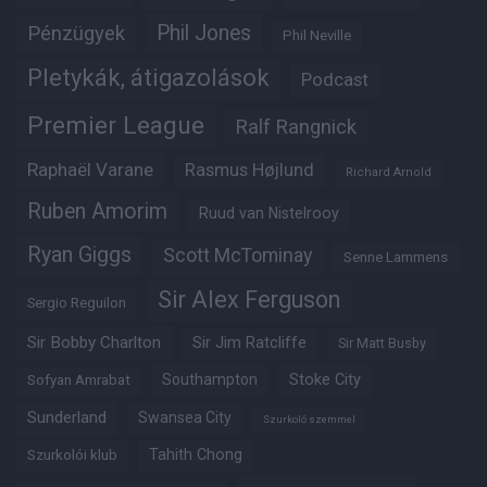
Phil Jones
Pénzügyek
Phil Neville
Pletykák, átigazolások
Podcast
Premier League
Ralf Rangnick
Raphaël Varane
Rasmus Højlund
Richard Arnold
Ruben Amorim
Ruud van Nistelrooy
Ryan Giggs
Scott McTominay
Senne Lammens
Sir Alex Ferguson
Sergio Reguilon
Sir Bobby Charlton
Sir Jim Ratcliffe
Sir Matt Busby
Southampton
Stoke City
Sofyan Amrabat
Sunderland
Swansea City
Szurkoló szemmel
Tahith Chong
Szurkolói klub