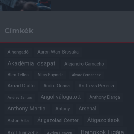
Címkék
Aaron Wan-Bissaka
A hangadó
Akadémiai csapat
Alejandro Garnacho
Alex Telles
Altay Bayindir
Alvaro Fernandez
Amad Diallo
Andre Onana
Andreas Pereira
Angol válogatott
Anthony Elanga
Andrey Santos
Anthony Martial
Arsenal
Antony
Átigazolások
Átigazolási Center
Aston Villa
Bajnokok Ligája
Axel Tuanzebe
Ayden Heaven