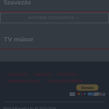
Szavazás
KORÁBBI SZAVAZÁSOK
TV műsor
Impresszum
Kapcsolat
Szerzői jog
Adatvédelmi irányelv
Felhasználói feltételek
ManUtdFanatics.hu © 2010-2026