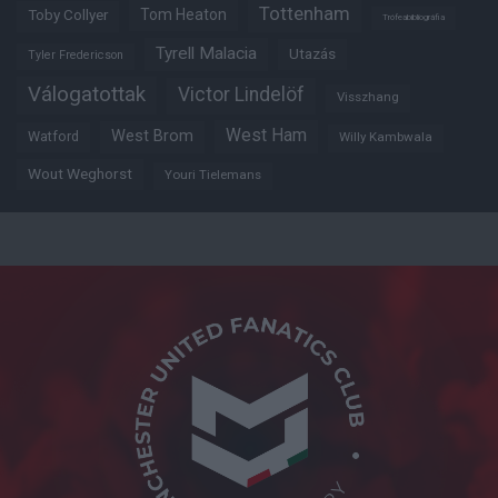
Tottenham
Tom Heaton
Toby Collyer
Trófeabibliográfia
Tyrell Malacia
Utazás
Tyler Fredericson
Válogatottak
Victor Lindelöf
Visszhang
West Ham
West Brom
Watford
Willy Kambwala
Wout Weghorst
Youri Tielemans