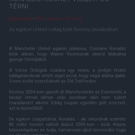
TÉRNI
Balog Attila
•
2010. október. 29. 10:10
Az egykori United csillag bízik Rooney javulásában.
A Manchster United egykori játékosa, Cristiano Ronaldo
bízik abban, hogy Wayne Rooneynak sikerül kilábalnia
gyenge formájából.
A Vörös Ördögök csatára egy hetes, a jövõjét firtató
találgatásoknak vetett véget azzal, hogy végül aláírta újabb,
5 évre szóló szerzõdését az Old Traffordon.
Rooney 2004-ben igazolt át Manchesterbe az Evertontól, a
tavalyi remek idénye után azonban idén nem tudott
maradandót alkotni. Eddig csupán egyetlen gólt szerzett,
azt is büntetõbõl.
De egykori csapattársa, Ronaldo - aki rekordnak számító
80 millió fontért váltott klubot 2009-ben - bízik Wayne
képességeiben és tudja, hamarosan újból terrorizálni fogja