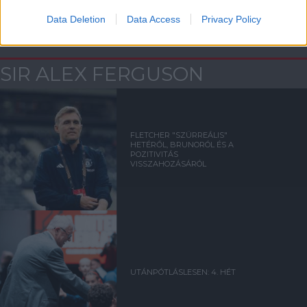
Data Deletion
Data Access
Privacy Policy
Kapcsolódó hírek
SIR ALEX FERGUSON
FLETCHER "SZÜRREÁLIS"
HETÉRŐL, BRUNORÓL ÉS A
POZITIVITÁS
VISSZAHOZÁSÁRÓL
UTÁNPÓTLÁSLESEN: 4. HÉT