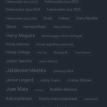
Felkészülési túra 2022
Felkészülési túra 2023
Felkészülési túra 2024
Felkészülési túra 2025
Fred
Gary Neville
Fulham
Felkészülési túra 2026
Glazer
Hannibal Mejbri
Harry Amass
Harry Maguire
Híres magyar Vörös Ördögök
Hónap játékosa
Hónap legjobbja szavazás
Hónap Ördöge
Ifjúsági BL
Hull City
Jack Butland
Jadon Sancho
Jason Wilcox
Játékosértékelés
Játékosprofilok
Jesse Lingard
Jonny Evans
Joshua Zirkzee
Juan Mata
Kobbie Mainoo
Karl Darlow
Kölcsönlesen
Közös meccsnézések
Lee Grant