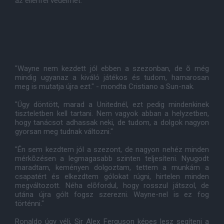
az ellenfél védelmét.
"Wayne nem kezdett jól ebben a szezonban, de õ még
mindig ugyanaz a kiváló játékos és tudom, hamarosan
meg is mutatja újra ezt." - mondta Cristiano a Sun-nak.
"Úgy döntött, marad a Unitednél, ezt pedig mindenkinek
tiszteletben kell tartani. Nem vagyok abban a helyzetben,
hogy tanácsot adhassak neki, de tudom, a dolgok nagyon
gyorsan meg tudnak változni."
"Én sem kezdtem jól a szezont, de nagyon nehéz minden
mérkõzésen a legmagasabb szinten teljesíteni. Nyugodt
maradtam, keményen dolgoztam, tettem a munkám a
csapatért és elkezdtem gólokat rúgni, hirtelen minden
megváltozott. Néha elõfordul, hogy rosszul játszol, de
utána újra gólt fogsz szerezni. Wayne-nel is ez fog
történni."
Ronaldo úgy véli, Sir Alex Ferguson képes lesz segíteni a