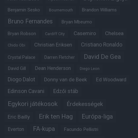
Benjamin Sesko
Brandon Williams
Bournemouth
Bruno Fernandes
Bryan Mbeumo
Casemiro
Chelsea
Bryan Robson
Cardiff City
Christian Eriksen
Cristiano Ronaldo
Chido Obi
David De Gea
Crystal Palace
Darren Fletcher
Dean Henderson
David Gill
Diego Leon
Diogo Dalot
Donny van de Beek
Ed Woodward
Edinson Cavani
Edzői stáb
Egykori játékosok
Érdekességek
Erik ten Hag
Európa-liga
Eric Bailly
FA-kupa
Everton
Facundo Pellistri