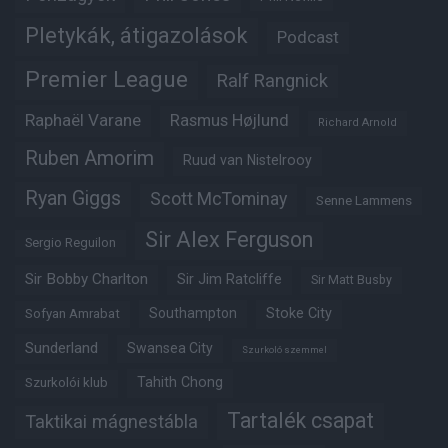
Pletykák, átigazolások
Podcast
Premier League
Ralf Rangnick
Raphaël Varane
Rasmus Højlund
Richard Arnold
Ruben Amorim
Ruud van Nistelrooy
Ryan Giggs
Scott McTominay
Senne Lammens
Sir Alex Ferguson
Sergio Reguilon
Sir Bobby Charlton
Sir Jim Ratcliffe
Sir Matt Busby
Southampton
Stoke City
Sofyan Amrabat
Sunderland
Swansea City
Szurkoló szemmel
Tahith Chong
Szurkolói klub
Tartalék csapat
Taktikai mágnestábla