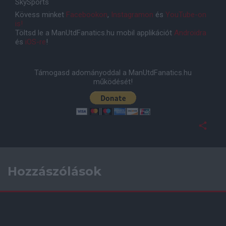
SkySports
Kövess minket
Facebookon
,
Instagramon
és
YouTube-on
is!
Töltsd le a ManUtdFanatics.hu mobil applikációt
Androidra
és
iOS-re
!
Támogasd adományoddal a ManUtdFanatics.hu
működését!
Hozzászólások