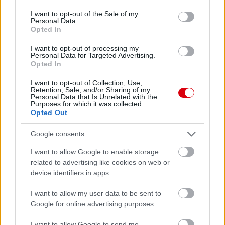
consent section.
I want to opt-out of the Sale of my
Personal Data.
Opted In
I want to opt-out of processing my
Personal Data for Targeted Advertising.
Opted In
I want to opt-out of Collection, Use,
Retention, Sale, and/or Sharing of my
Personal Data that Is Unrelated with the
Purposes for which it was collected.
Opted Out
Google consents
Meccs Center
I want to allow Google to enable storage
related to advertising like cookies on web or
Paris Saint-Germain
vs
device identifiers in apps.
Manchester United
I want to allow my user data to be sent to
Google for online advertising purposes.
Felkészülési szezon 4. mérkőzés
Nya Ullevi, Göteborg
I want to allow Google to send me