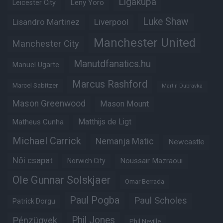
Ligakupa
Leny Yoro
Leicester City
Luke Shaw
Lisandro Martinez
Liverpool
Manchester United
Manchester City
Manutdfanatics.hu
Manuel Ugarte
Marcus Rashford
Marcel Sabitzer
Martin Dubravka
Mason Greenwood
Mason Mount
Matheus Cunha
Matthijs de Ligt
Michael Carrick
Nemanja Matic
Newcastle
Női csapat
Noussair Mazraoui
Norwich City
Ole Gunnar Solskjaer
Omar Berrada
Paul Pogba
Paul Scholes
Patrick Dorgu
Phil Jones
Pénzügyek
Phil Neville