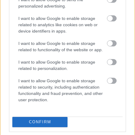
2026-08-08 17:00
personalized advertising.
I want to allow Google to enable storage
related to analytics like cookies on web or
Leeds United
vs
Manchester United
2026-08-12 20:30
device identifiers in apps.
AC Milan
vs
Manchester United
2026-08-15 18:00
I want to allow Google to enable storage
related to functionality of the website or app.
ELŐZŐ MÉRKŐZÉSEK
I want to allow Google to enable storage
related to personalization.
Támogatás
I want to allow Google to enable storage
related to security, including authentication
functionality and fraud prevention, and other
Támogasd adományoddal
user protection.
a ManUtdFanatics.hu működését!
CONFIRM