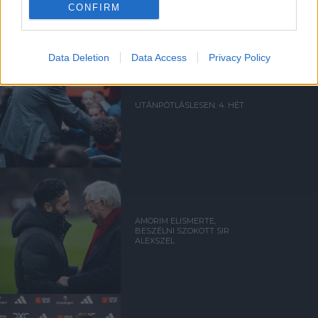
CONFIRM
Data Deletion
Data Access
Privacy Policy
UTÁNPÓTLÁSLESEN: 4. HÉT
AMORIM ELISMERTE,
BESZÉLNI SZOKOTT SIR
ALEXSZEL