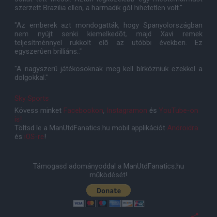
szerzett Brazilia ellen, a harmadik gól hihetetlen volt."
"Az emberek azt mondogatták, hogy Spanyolországban
nem nyújt senki kiemelkedõt, majd Xavi remek
teljesítménnyel rukkolt elõ az utóbbi években. Ez
egyszerûen brilliáns.."
"A nagyszerû játékosoknak meg kell bírkózniuk ezekkel a
dolgokkal."
Sky Sports
Kövess minket
Facebookon
,
Instagramon
és
YouTube-on
is!
Töltsd le a ManUtdFanatics.hu mobil applikációt
Androidra
és
iOS-re
!
Támogasd adományoddal a ManUtdFanatics.hu
működését!