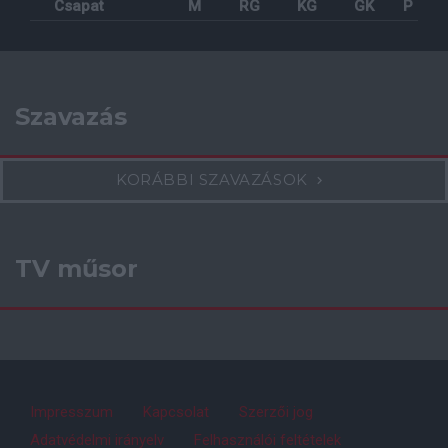
Csapat
M
RG
KG
GK
P
Szavazás
KORÁBBI SZAVAZÁSOK
TV műsor
Impresszum
Kapcsolat
Szerzői jog
Adatvédelmi irányelv
Felhasználói feltételek