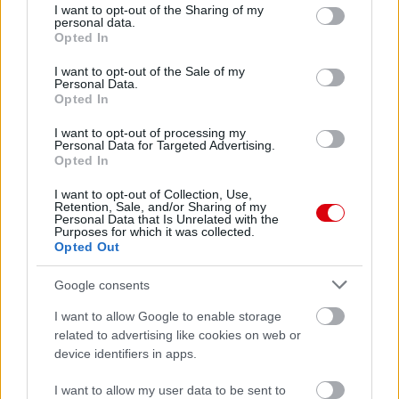
not limited to your visit or usage behaviour. You may click to
I want to opt-out of the Sharing of my
Meccs Center
personal data.
grant or deny consent to Google and its third-party tags to
Opted In
use your data for below specified purposes in below Google
consent section.
I want to opt-out of the Sale of my
Paris Saint-Germain
Personal Data.
vs
Opted In
Manchester United
I want to opt-out of processing my
Personal Data for Targeted Advertising.
Felkészülési szezon 4. mérkőzés
Opted In
Nya Ullevi, Göteborg
2026-08-08 17:00
I want to opt-out of Collection, Use,
Retention, Sale, and/or Sharing of my
Personal Data that Is Unrelated with the
Purposes for which it was collected.
Opted Out
Leeds United
vs
Manchester United
2026-08-12 20:30
Google consents
AC Milan
vs
Manchester United
2026-08-15 18:00
I want to allow Google to enable storage
related to advertising like cookies on web or
ELŐZŐ MÉRKŐZÉSEK
device identifiers in apps.
I want to allow my user data to be sent to