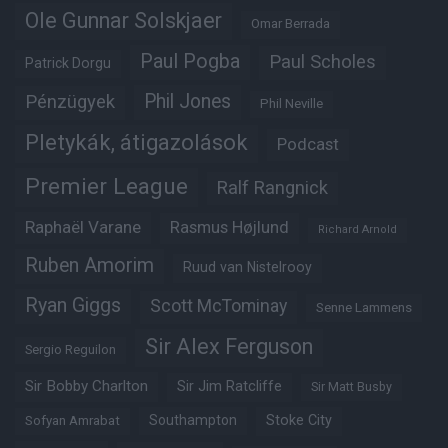
Ole Gunnar Solskjaer
Omar Berrada
Paul Pogba
Paul Scholes
Patrick Dorgu
Phil Jones
Pénzügyek
Phil Neville
Pletykák, átigazolások
Podcast
Premier League
Ralf Rangnick
Raphaël Varane
Rasmus Højlund
Richard Arnold
Ruben Amorim
Ruud van Nistelrooy
Ryan Giggs
Scott McTominay
Senne Lammens
Sir Alex Ferguson
Sergio Reguilon
Sir Bobby Charlton
Sir Jim Ratcliffe
Sir Matt Busby
Southampton
Stoke City
Sofyan Amrabat