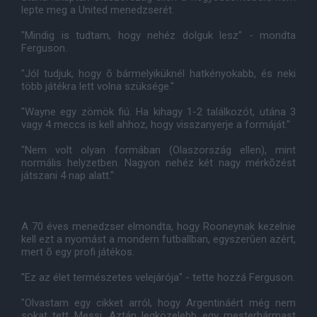
lepte meg a United menedzserét.
"Mindig is tudtam, hogy nehéz dolguk lesz" - mondta
Ferguson.
"Jól tudjuk, hogy õ bármelyiküknél hatkényokabb, és neki
több játékra lett volna szüksége."
"Wayne egy zömök fiú. Ha kihagy 1-2 találkozót, utána 3
vagy 4 meccs is kell ahhoz, hogy visszanyerje a formáját."
"Nem volt olyan formában (Olaszország ellen), mint
normális helyzetben. Nagyon nehéz két nagy mérkõzést
játszani 4 nap alatt."
A 70 éves menedzser elmondta, hogy Rooneynak kezelnie
kell ezt a nyomást a mondern futballban, egyszerûen azért,
mert õ egy profi játékos.
"Ez az élet természetes velejárója" - tette hozzá Ferguson.
"Olvastam egy cikket arról, hogy Argentináért még nem
sokat tett Messi. Aztán legközelebb egy mesterhármast