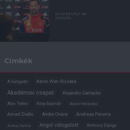
RUUD BESZÉLT SIR
ALEXSZEL
Címkék
Aaron Wan-Bissaka
A hangadó
Akadémiai csapat
Alejandro Garnacho
Alex Telles
Altay Bayindir
Alvaro Fernandez
Amad Diallo
Andre Onana
Andreas Pereira
Angol válogatott
Anthony Elanga
Andrey Santos