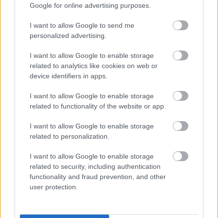
Támogatás
Google for online advertising purposes.
I want to allow Google to send me
Támogasd adományoddal
personalized advertising.
a ManUtdFanatics.hu működését!
I want to allow Google to enable storage
related to analytics like cookies on web or
device identifiers in apps.
I want to allow Google to enable storage
related to functionality of the website or app.
Kapcsolódó hírek
I want to allow Google to enable storage
related to personalization.
SIR ALEX FERGUSON
I want to allow Google to enable storage
related to security, including authentication
functionality and fraud prevention, and other
user protection.
FLETCHER "SZÜRREÁLIS"
HETÉRŐL, BRUNORÓL ÉS A
POZITIVITÁS
VISSZAHOZÁSÁRÓL