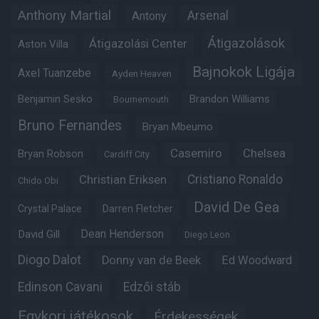
Anthony Martial
Arsenal
Antony
Átigazolások
Átigazolási Center
Aston Villa
Bajnokok Ligája
Axel Tuanzebe
Ayden Heaven
Benjamin Sesko
Brandon Williams
Bournemouth
Bruno Fernandes
Bryan Mbeumo
Casemiro
Chelsea
Bryan Robson
Cardiff City
Christian Eriksen
Cristiano Ronaldo
Chido Obi
David De Gea
Crystal Palace
Darren Fletcher
Dean Henderson
David Gill
Diego Leon
Diogo Dalot
Donny van de Beek
Ed Woodward
Edinson Cavani
Edzői stáb
Egykori játékosok
Érdekességek