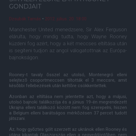
GONDJAIT
Dzsubák Tamás
•
2012. július. 20. 18:00
Manchester United menedzsere, Sir Alex Ferguson
elárulta, hogy mindig tudta, hogy Wayne Rooney
küzdeni fog azért, hogy a két meccses eltiltása után
is segíteni tudjon az angol válogatottnak az Európa-
bajnokságon.
Rooney-t tavaly õsszel az utolsó, Montenegró elleni
selejtezõ csoportmeccsen tiltották el 3 meccsre, amit
késõbbi fellebezések után kettõre csökkentettek.
Azonban az eltiltása nem jelentette azt, hogy a májusi,
utolsó bajnoki találkozója és a június 19-én megrendezett
Ukrajna elleni találkozó között nem fog szerepelni, hiszen
a Belgium elleni barátságos mérkõzésen 37 percet tudott
játszani.
Az, hogy gyõztes gólt szerzett az ukránok ellen Rooney és
utána kikaptak Olaszország ellen a negyeddöntõben, nem