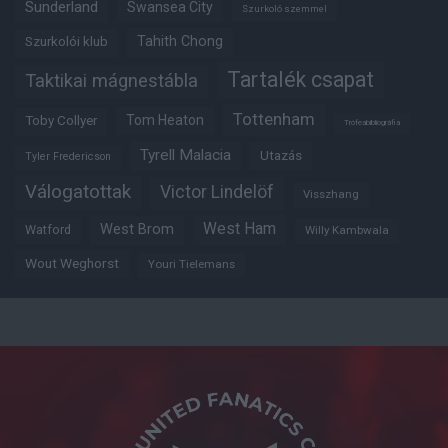
Sunderland
Swansea City
Szurkoló szemmel
Tahith Chong
Szurkolói klub
Tartalék csapat
Taktikai mágnestábla
Tottenham
Tom Heaton
Toby Collyer
Trófeabibliográfia
Tyrell Malacia
Utazás
Tyler Fredericson
Válogatottak
Victor Lindelöf
Visszhang
West Ham
West Brom
Watford
Willy Kambwala
Wout Weghorst
Youri Tielemans