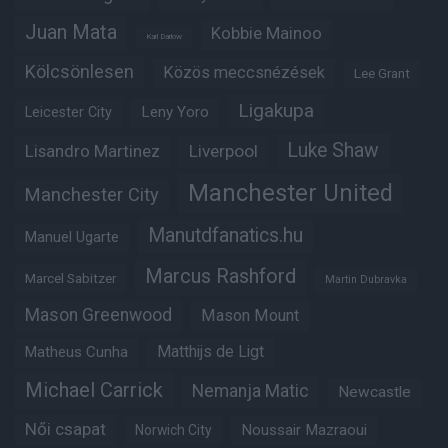
Juan Mata
Kobbie Mainoo
Karl Darlow
Kölcsönlesen
Közös meccsnézések
Lee Grant
Ligakupa
Leny Yoro
Leicester City
Luke Shaw
Lisandro Martinez
Liverpool
Manchester United
Manchester City
Manutdfanatics.hu
Manuel Ugarte
Marcus Rashford
Marcel Sabitzer
Martin Dubravka
Mason Greenwood
Mason Mount
Matheus Cunha
Matthijs de Ligt
Michael Carrick
Nemanja Matic
Newcastle
Női csapat
Noussair Mazraoui
Norwich City