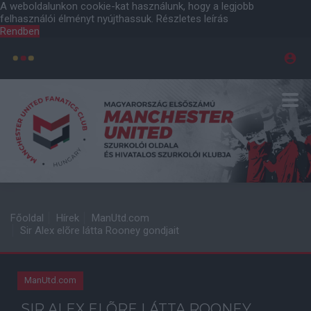
A weboldalunkon cookie-kat használunk, hogy a legjobb
felhasználói élményt nyújthassuk.
Részletes leírás
Rendben
Főoldal
Hírek
ManUtd.com
Sir Alex elõre látta Rooney gondjait
ManUtd.com
SIR ALEX ELÕRE LÁTTA ROONEY