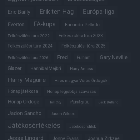
Erik ten Hag
Európa-liga
Eric Bailly
FA-kupa
Everton
Facundo Pellistri
Felkészülési túra 2022
Felkészülési túra 2023
Felkészülési túra 2024
Felkészülési túra 2025
Fred
Gary Neville
Fulham
Felkészülési túra 2026
Glazer
Hannibal Mejbri
Harry Amass
Harry Maguire
Híres magyar Vörös Ördögök
Hónap játékosa
Hónap legjobbja szavazás
Hónap Ördöge
Ifjúsági BL
Hull City
Jack Butland
Jadon Sancho
Jason Wilcox
Játékosértékelés
Játékosprofilok
Jesse Lingard
Jonny Evans
Joshua Zirkzee