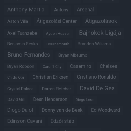
Anthony Martial
Arsenal
Antony
Átigazolások
Átigazolási Center
Aston Villa
Bajnokok Ligája
Axel Tuanzebe
Ayden Heaven
Benjamin Sesko
Brandon Williams
Bournemouth
Bruno Fernandes
Bryan Mbeumo
Casemiro
Chelsea
Bryan Robson
Cardiff City
Christian Eriksen
Cristiano Ronaldo
Chido Obi
David De Gea
Crystal Palace
Darren Fletcher
Dean Henderson
David Gill
Diego Leon
Diogo Dalot
Donny van de Beek
Ed Woodward
Edinson Cavani
Edzői stáb