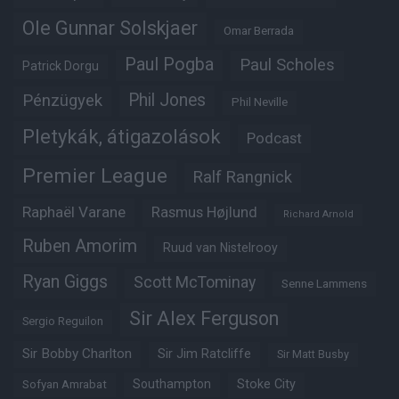
Ole Gunnar Solskjaer
Omar Berrada
Paul Pogba
Paul Scholes
Patrick Dorgu
Phil Jones
Pénzügyek
Phil Neville
Pletykák, átigazolások
Podcast
Premier League
Ralf Rangnick
Raphaël Varane
Rasmus Højlund
Richard Arnold
Ruben Amorim
Ruud van Nistelrooy
Ryan Giggs
Scott McTominay
Senne Lammens
Sir Alex Ferguson
Sergio Reguilon
Sir Bobby Charlton
Sir Jim Ratcliffe
Sir Matt Busby
Southampton
Stoke City
Sofyan Amrabat