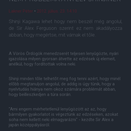
Lakner Péter
•
2012. július. 23. 14:10
Shinji Kagawa lehet hogy nem beszél még angolul,
de Sir Alex Ferguson szerint ez nem akadályozza
abban, hogy megértse, mit várnak el tõle.
A Vörös Ördögök menedzserét teljesen lenyûgözte, nyári
igazolása milyen gyorsan átvette az edzések új elemeit,
anélkül, hogy fordítottak volna neki.
Shinji minden tõle telhetõt meg fog tenni azért, hogy minél
elõbb megtanuljon angolul, de addig is úgy tûnik, hogy a
nyelvtudás hiánya nem okoz számára problémát abban,
hogy beilleszkedjen a túra során.
"Ami engem mérhetetlenül lenyûgözött az az, hogy
bármilyen gyakorlatot is végeztünk az edzéseken, azokat
soha nem kellett neki elmagyarázni" - kezdte Sir Alex a
japán középpályásról.