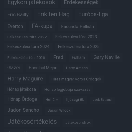
Egykori játékosok
Érdekességek
Erik ten Hag
Európa-liga
Eric Bailly
FA-kupa
Everton
Facundo Pellistri
Felkészülési túra 2022
Felkészülési túra 2023
Felkészülési túra 2024
Felkészülési túra 2025
Fred
Gary Neville
Fulham
Felkészülési túra 2026
Glazer
Hannibal Mejbri
Harry Amass
Harry Maguire
Híres magyar Vörös Ördögök
Hónap játékosa
Hónap legjobbja szavazás
Hónap Ördöge
Ifjúsági BL
Hull City
Jack Butland
Jadon Sancho
Jason Wilcox
Játékosértékelés
Játékosprofilok