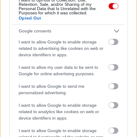
Paris Saint-Germain
vs
Retention, Sale, and/or Sharing of my
Personal Data that Is Unrelated with the
Manchester United
Purposes for which it was collected.
Opted Out
Felkészülési szezon 4. mérkőzés
Nya Ullevi, Göteborg
Google consents
2026-08-08 17:00
I want to allow Google to enable storage
1 nap 21 óra 13 perc 34 másodperc
related to advertising like cookies on web or
device identifiers in apps.
Leeds United
vs
Manchester United
2026-08-12 20:30
I want to allow my user data to be sent to
Google for online advertising purposes.
AC Milan
vs
Manchester United
2026-08-15 18:00
I want to allow Google to send me
ELŐZŐ MÉRKŐZÉSEK
personalized advertising.
I want to allow Google to enable storage
Támogatás
related to analytics like cookies on web or
device identifiers in apps.
I want to allow Google to enable storage
Támogasd adományoddal
related to functionality of the website or app.