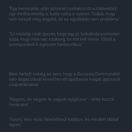
"Egy bemutatás után azonnal csatlakozott a többiekhez,
úgy mintha mindig is tudta volna a nyelvet. Tudjuk, hogy
nem beszél még angolul, de ez egyáltalán nem probléma."
"Ez mutatja csak igazán, hogy egy jó futballista pontosan
tudja, hogy mire van szükség, és mit kell tennie. Ebbõl a
szempontból õ egészen fantasztikus."
Nem tartott sokáig az sem, hogy a Borussia Dortmundtól
való átigazolását követõen elfogadtassa magát újdonsült
csapattársaival.
"Nagyon, de nagyon le vagyok nyûgözve" - tette hozzá
Ferdinand.
"Gyors, éles eszû, hihetetlenül tudatos, és mindkét lábbal
ügyes."