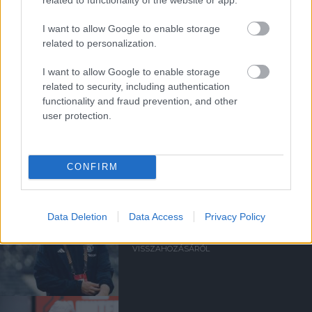
a ManUtdFanatics.hu működését!
I want to allow Google to enable storage
related to personalization.
I want to allow Google to enable storage
related to security, including authentication
functionality and fraud prevention, and other
Kapcsolódó hírek
user protection.
SIR ALEX FERGUSON
CONFIRM
Data Deletion
Data Access
Privacy Policy
FLETCHER "SZÜRREÁLIS"
HETÉRŐL, BRUNORÓL ÉS A
POZITIVITÁS
VISSZAHOZÁSÁRÓL