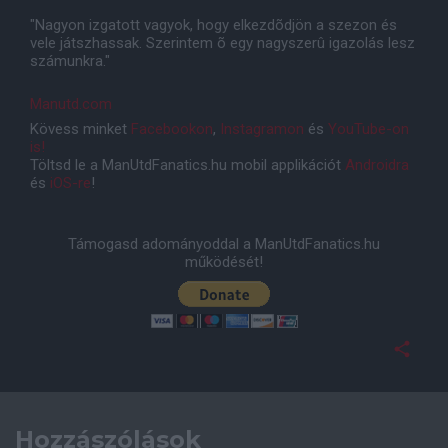
"Nagyon izgatott vagyok, hogy elkezdõdjön a szezon és
vele játszhassak. Szerintem õ egy nagyszerû igazolás lesz
számunkra."
Manutd.com
Kövess minket
Facebookon
,
Instagramon
és
YouTube-on
is!
Töltsd le a ManUtdFanatics.hu mobil applikációt
Androidra
és
iOS-re
!
Támogasd adományoddal a ManUtdFanatics.hu
működését!
Hozzászólások