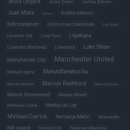
Jesse Lingard
Jonny Evans
Joshua Zirkzee
Juan Mata
Kobbie Mainoo
Karl Darlow
Kölcsönlesen
Közös meccsnézések
Lee Grant
Ligakupa
Leny Yoro
Leicester City
Luke Shaw
Lisandro Martinez
Liverpool
Manchester United
Manchester City
Manutdfanatics.hu
Manuel Ugarte
Marcus Rashford
Marcel Sabitzer
Martin Dubravka
Mason Greenwood
Mason Mount
Matheus Cunha
Matthijs de Ligt
Michael Carrick
Nemanja Matic
Newcastle
Női csapat
Noussair Mazraoui
Norwich City