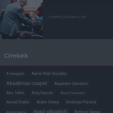
UTÁNPÓTLÁSLESEN: 4. HÉT
Címkék
Aaron Wan-Bissaka
A hangadó
Akadémiai csapat
Alejandro Garnacho
Alex Telles
Altay Bayindir
Alvaro Fernandez
Amad Diallo
Andre Onana
Andreas Pereira
Angol válogatott
Anthony Elanga
Andrey Santos