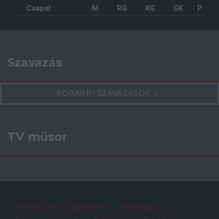
Csapat
M
RG
KG
GK
P
Szavazás
KORÁBBI SZAVAZÁSOK
TV műsor
Impresszum
Kapcsolat
Szerzői jog