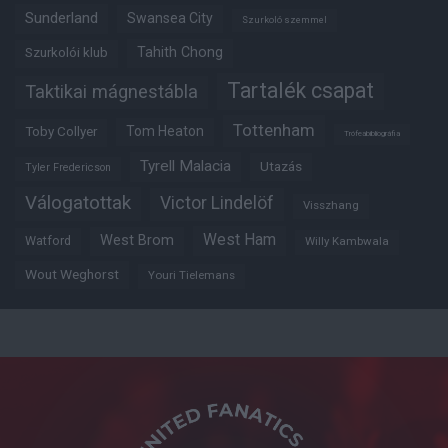
Sunderland
Swansea City
Szurkoló szemmel
Tahith Chong
Szurkolói klub
Tartalék csapat
Taktikai mágnestábla
Tottenham
Tom Heaton
Toby Collyer
Trófeabibliográfia
Tyrell Malacia
Utazás
Tyler Fredericson
Válogatottak
Victor Lindelöf
Visszhang
West Ham
West Brom
Watford
Willy Kambwala
Wout Weghorst
Youri Tielemans