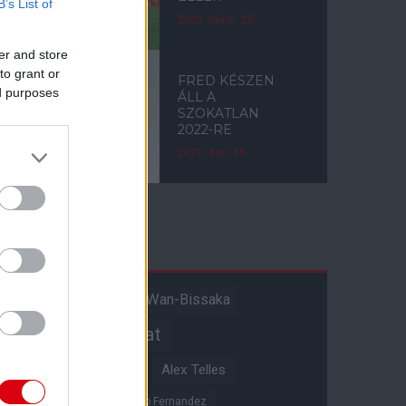
B’s List of
2023. márc. 29.
er and store
to grant or
FRED KÉSZEN
ed purposes
ÁLL A
SZOKATLAN
2022-RE
2021. dec. 15.
Címkék
Aaron Wan-Bissaka
A hangadó
Akadémiai csapat
Alejandro Garnacho
Alex Telles
Altay Bayindir
Alvaro Fernandez