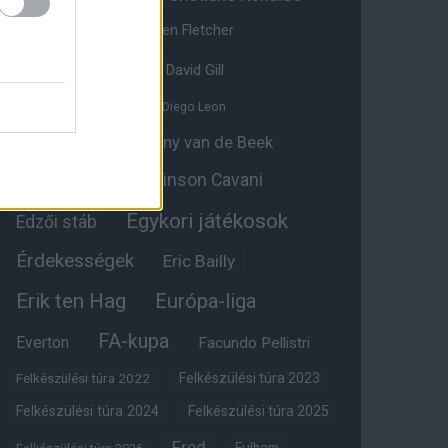
Crystal Palace
Darren Fletcher
David De Gea
David Gill
Dean Henderson
Diego Leon
Diogo Dalot
Donny van de Beek
Edinson Cavani
Ed Woodward
Egykori játékosok
Edzői stáb
Érdekességek
Eric Bailly
Erik ten Hag
Európa-liga
FA-kupa
Everton
Facundo Pellistri
Felkészülési túra 2022
Felkészülési túra 2023
Felkészülési túra 2024
Felkészülési túra 2025
Fred