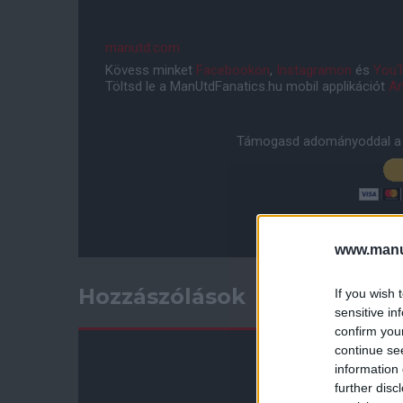
manutd.com
Kövess minket
Facebookon
,
Instagramon
és
YouT
Töltsd le a ManUtdFanatics.hu mobil applikációt
An
Támogasd adományoddal a 
www.manut
Hozzászólások
If you wish 
sensitive in
confirm you
continue se
information 
further disc