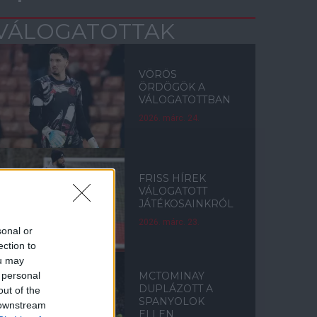
VÁLOGATOTTAK
VÖRÖS
ÖRDÖGÖK A
VÁLOGATOTTBAN
2026. márc. 24.
FRISS HÍREK
VÁLOGATOTT
JÁTÉKOSAINKRÓL
2026. márc. 23.
sonal or
ection to
ou may
 personal
MCTOMINAY
DUPLÁZOTT A
out of the
SPANYOLOK
 downstream
ELLEN