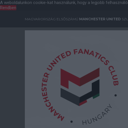
A weboldalunkon cookie-kat használunk, hogy a legjobb felhasználó
Rendben
MAGYARORSZÁG ELSŐSZÁMÚ
MANCHESTER UNITED
SZU