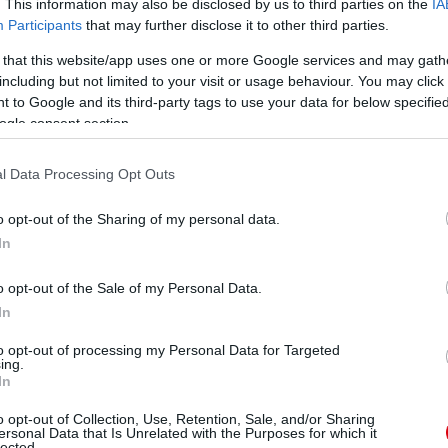
. This information may also be disclosed by us to third parties on the
IA
Participants
that may further disclose it to other third parties.
 that this website/app uses one or more Google services and may gath
including but not limited to your visit or usage behaviour. You may click 
 to Google and its third-party tags to use your data for below specifi
ogle consent section.
l Data Processing Opt Outs
o opt-out of the Sharing of my personal data.
In
o opt-out of the Sale of my Personal Data.
In
to opt-out of processing my Personal Data for Targeted
ing.
In
o opt-out of Collection, Use, Retention, Sale, and/or Sharing
ersonal Data that Is Unrelated with the Purposes for which it
lected.