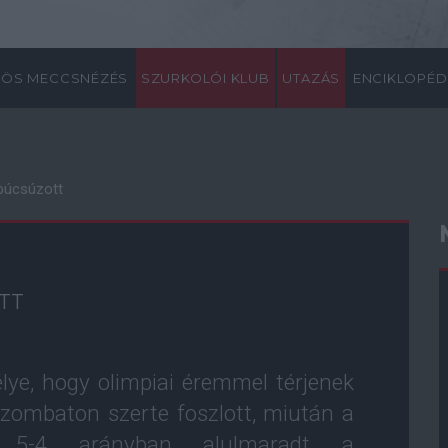
ÖS MECCSNÉZÉS
SZURKOLÓI KLUB
UTAZÁS
ENCIKLOPÉD
 búcsúzott
TT
lye, hogy olimpiai éremmel térjenek
zombaton szerte foszlott, miután a
el 5-4 arányban alulmaradt a