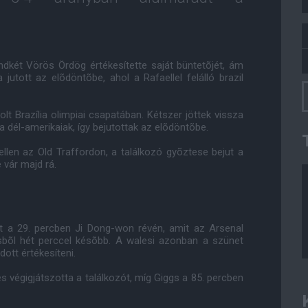
indkét Vörös Ördög értékesítette saját büntetõjét, ám
a jutott az elõdöntõbe, ahol a Rafaellel felálló brazil
t Brazília olimpiai csapatában. Kétszer jöttek vissza
a dél-amerikaiak, így bejutottak az elõdöntõbe.
llen az Old Traffordon, a találkozó gyõztese bejut a
vár majd rá.
st a 29. percben Ji Dong-won révén, amit az Arsenal
sbõl hét perccel késõbb. A walesi azonban a szünet
ott értékesíteni.
s végigjátszotta a találkozót, míg Giggs a 85. percben