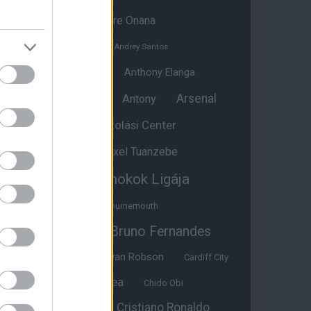
Amad Diallo
Andre Onana
Andreas Pereira
Andrey Santos
Angol válogatott
Anthony Elanga
Anthony Martial
Arsenal
Antony
Átigazolási Center
Aston Villa
Átigazolások
Axel Tuanzebe
Bajnokok Ligája
Ayden Heaven
Benjamin Sesko
Bournemouth
Bruno Fernandes
Brandon Williams
Bryan Mbeumo
Bryan Robson
Cardiff City
Casemiro
Chelsea
Chido Obi
Christian Eriksen
Cristiano Ronaldo