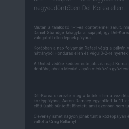
negyeddöntõben Dél-Korea ellen.
Miután a találkozó 1-1-es döntetlennel zárult, m
Daniel Sturridge kihagyta a sajátját, így Dél-Kore
válogatott ellen lépnek pályára.
Korábban a nap folyamán Rafael végig a pályán vol
hátrányból Honduras ellen és végül 3-2-re nyertek 
A United védõje kedden este játszik majd Korea e
döntõbe, ahol a Mexikó-Japán mérkõzés gyõztese 
Dél-Korea szerezte meg a britek ellen a vezeté
középpályása, Aaron Ramsey egyenlített ki 11-e
elõtt újabb büntetõt lõhetett, amit azonban nem tud
Cleverley ismét nagyon jónak tûnt a középpályán é
váltotta Craig Bellamyt.