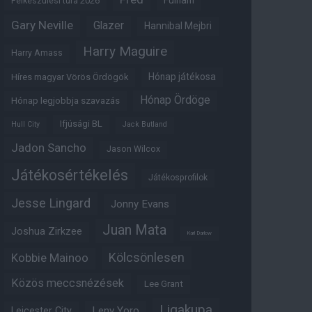
Fulham
Felkészülési túra 2026
Gary Neville
Glazer
Hannibal Mejbri
Harry Maguire
Harry Amass
Hónap játékosa
Híres magyar Vörös Ördögök
Hónap Ördöge
Hónap legjobbja szavazás
Ifjúsági BL
Hull City
Jack Butland
Jadon Sancho
Jason Wilcox
Játékosértékelés
Játékosprofilok
Jesse Lingard
Jonny Evans
Juan Mata
Joshua Zirkzee
Karl Darlow
Kölcsönlesen
Kobbie Mainoo
Közös meccsnézések
Lee Grant
Ligakupa
Leny Yoro
Leicester City