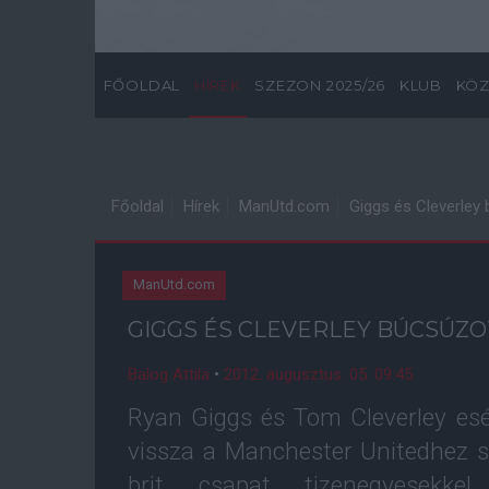
FŐOLDAL
HÍREK
SZEZON 2025/26
KLUB
KÖZ
Főoldal
Hírek
ManUtd.com
Giggs és Cleverley
ManUtd.com
GIGGS ÉS CLEVERLEY BÚCSÚZO
Balog Attila
•
2012. augusztus. 05. 09:45
Ryan Giggs és Tom Cleverley esé
vissza a Manchester Unitedhez s
brit csapat tizenegyesekk