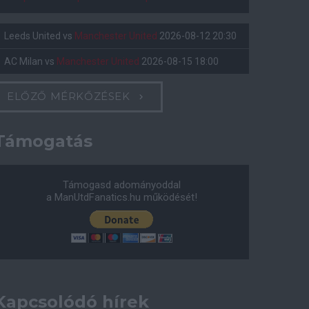
Leeds United
vs
Manchester United
2026-08-12 20:30
AC Milan
vs
Manchester United
2026-08-15 18:00
ELŐZŐ MÉRKŐZÉSEK
Támogatás
Támogasd adományoddal
a ManUtdFanatics.hu működését!
Kapcsolódó hírek