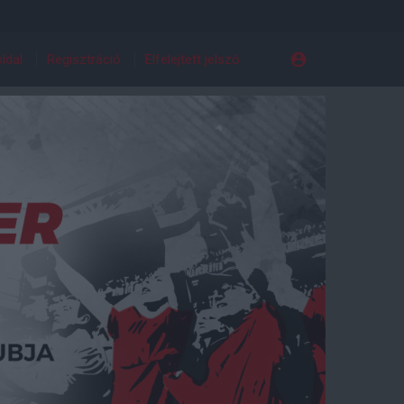
ldal
Regisztráció
Elfelejtett jelszó