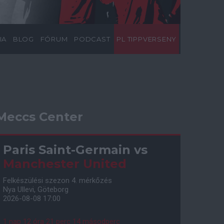
IA
BLOG
FÓRUM
PODCAST
PL TIPPVERSENY
Meccs Center
Paris Saint-Germain
vs
Manchester United
Felkészülési szezon 4. mérkőzés
Nya Ullevi, Göteborg
2026-08-08 17:00
1 nap 12 óra 21 perc 13 másodperc