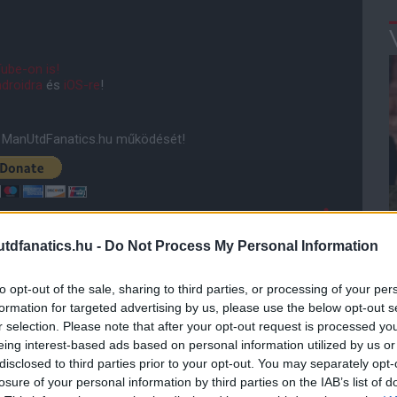
ube-on is!
droidra
és
iOS-re
!
ManUtdFanatics.hu működését!
dfanatics.hu -
Do Not Process My Personal Information
to opt-out of the sale, sharing to third parties, or processing of your per
formation for targeted advertising by us, please use the below opt-out s
r selection. Please note that after your opt-out request is processed y
eing interest-based ads based on personal information utilized by us or
disclosed to third parties prior to your opt-out. You may separately opt-
losure of your personal information by third parties on the IAB’s list of