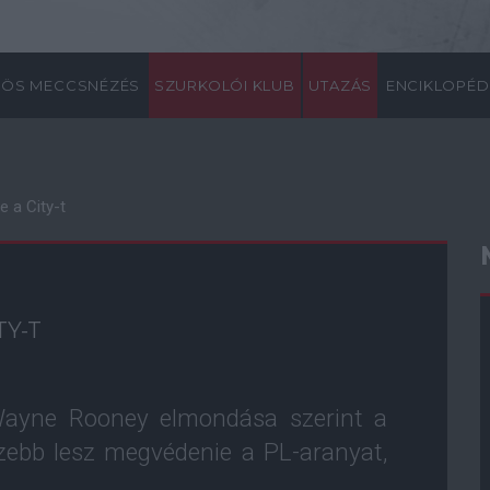
ÖS MECCSNÉZÉS
SZURKOLÓI KLUB
UTAZÁS
ENCIKLOPÉD
 a City-t
TY-T
Wayne Rooney elmondása szerint a
zebb lesz megvédenie a PL-aranyat,