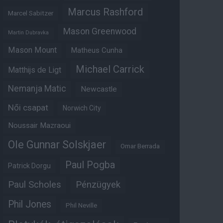
Marcus Rashford
Marcel Sabitzer
Mason Greenwood
Martin Dubravka
Mason Mount
Matheus Cunha
Michael Carrick
Matthijs de Ligt
Nemanja Matic
Newcastle
Női csapat
Norwich City
Noussair Mazraoui
Ole Gunnar Solskjaer
Omar Berrada
Paul Pogba
Patrick Dorgu
Paul Scholes
Pénzügyek
Phil Jones
Phil Neville