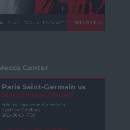
IA
BLOG
FÓRUM
PODCAST
PL TIPPVERSENY
Meccs Center
Paris Saint-Germain
vs
Manchester United
Felkészülési szezon 4. mérkőzés
Nya Ullevi, Göteborg
2026-08-08 17:00
1 nap 14 óra 19 perc 44 másodperc