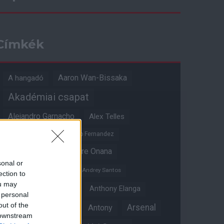
Címkék
Aaron Wan-Bissaka
A hangadó
Akadémiai csapat
Alejandro Garnacho
Alex Telles
Altay Bayindir
Alvaro Fernandez
Amad Diallo
Andre Onana
sonal or
Andreas Pereira
Andrey Santos
ection to
ou may
Angol válogatott
Anthony Elanga
 personal
out of the
Anthony Martial
Arsenal
Antony
 downstream