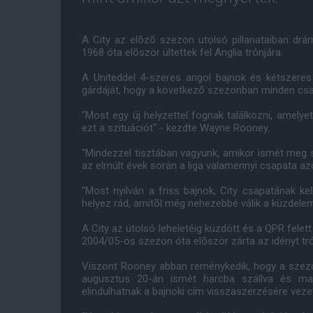
A City az elõzõ szezon utolsó pillanataiban drám
1968 óta elõször ültettek fel Anglia trónjára.
A Uniteddel 4-szeres angol bajnok és kétszeres
gárdáját, hogy a következõ szezonban minden csap
"Most egy új helyzettel fognak találkozni, amely
ezt a szituációt" - kezdte Wayne Rooney.
"Mindezzel tisztában vagyunk, amikor ismét meg s
az elmúlt évek során a liga valamennyi csapata az
"Most nyilván a friss bajnok, City csapatának 
helyez rád, amitõl még nehezebbé válik a küzdelem
A City az utolsó leheletéig küzdött és a QPR felett
2004/05-ös szezon óta elõször zárta az idényt tró
Viszont Rooney abban reménykedik, hogy a szezon 
augusztus 20-án ismét harcba szállva és ma
elindulhatnak a bajnoki cím visszaszerzésére veze