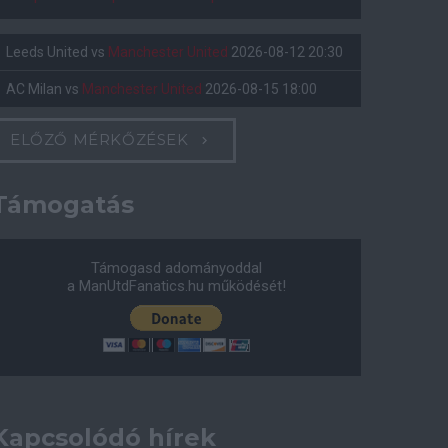
Leeds United
vs
Manchester United
2026-08-12 20:30
AC Milan
vs
Manchester United
2026-08-15 18:00
ELŐZŐ MÉRKŐZÉSEK
Támogatás
Támogasd adományoddal
a ManUtdFanatics.hu működését!
Kapcsolódó hírek