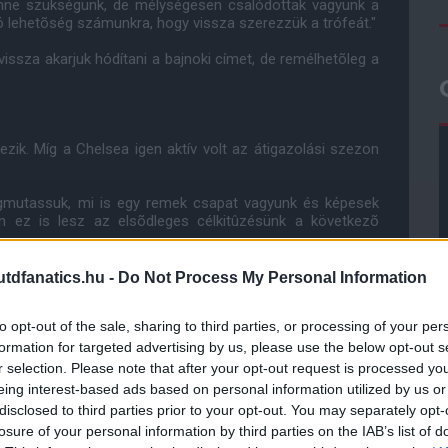
enne szükségünk, de mélységesen csalódottak vagyunk a
jó lehetõség számunkra, hogy vissza szerezzük a trófeát."
issza akarjuk hódítani a bajnoki címet, de remélhetõleg a
ezik. Míg a Chelsea igen aktív volt az átigazolási szezon
gmutassuk, mi is egy remek csapat vagyunk és képesek
an ez is lesz az elsõdleges célkitûzésünk a következõ
nélkül zárjon egy idényt. De úgy érezzük, hogy nem volt
dfanatics.hu -
Do Not Process My Personal Information
z európai kupa porondon is csalódáskeltõ produkciót
os vagyok benne, hogy ebben a szezonban sokkal jobbak
to opt-out of the sale, sharing to third parties, or processing of your per
formation for targeted advertising by us, please use the below opt-out s
zezonban elkövetett hibáinkon, és hiszem, hogy akkor
r selection. Please note that after your opt-out request is processed y
 elõzõ év miatt, ezért még jobban fogunk készülni rá."
eing interest-based ads based on personal information utilized by us or
disclosed to third parties prior to your opt-out. You may separately opt-
losure of your personal information by third parties on the IAB’s list of