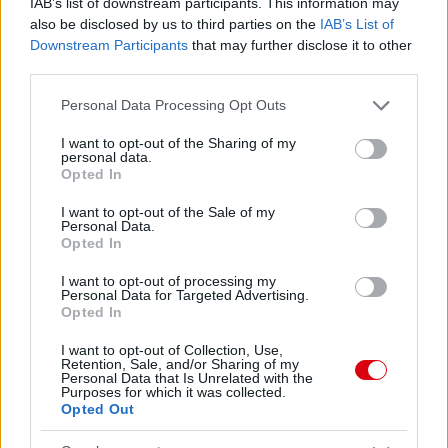
IAB’s list of downstream participants. This information may
also be disclosed by us to third parties on the
IAB’s List of
Downstream Participants
that may further disclose it to other
third parties.
Please note that this website/app uses one or more Google
Personal Data Processing Opt Outs
services and may gather and store information including but
not limited to your visit or usage behaviour. You may click to
I want to opt-out of the Sharing of my
personal data.
grant or deny consent to Google and its third-party tags to
Opted In
use your data for below specified purposes in below Google
consent section.
I want to opt-out of the Sale of my
Personal Data.
Opted In
Meccs Center
I want to opt-out of processing my
Personal Data for Targeted Advertising.
Opted In
Paris Saint-Germain
vs
I want to opt-out of Collection, Use,
Retention, Sale, and/or Sharing of my
Manchester United
Personal Data that Is Unrelated with the
Purposes for which it was collected.
Opted Out
Felkészülési szezon 4. mérkőzés
Nya Ullevi, Göteborg