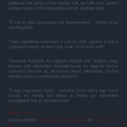
játékosa volt amíg a Dons edzõje volt, de 1986-ban, amikor
a Manchester United kispadjára került, elváltak útjaik.
"Õ volt az elsõ igazolásom az Aberdeenben" - idézte fel az
edzõlegenda.
"Vagy legalábbis szerintem õ volt az elsõ, ugyanis õ már a
csapattal edzett, amikor még csak 15-16 éves volt."
"Remekül fejlõdött, és nagyon eltökélt volt. Nagyon nagy
harcos volt, hihetetlen munkabírással, és nagyon fontos
szerepet játszott az Aberdeen akkori sikereiben, miután
minden fontos mérkõzésen játszott."
"Õ egy nagyszerû fickó - csendes, soha nincs egy rossz
szava, és mindig két lábbal a földön jár. Hihetetlen
szolgálatot tett az Aberdeennek."
Manutd.com
Kövess minket
Facebookon
,
Instagramon
és
YouTube-on
is!