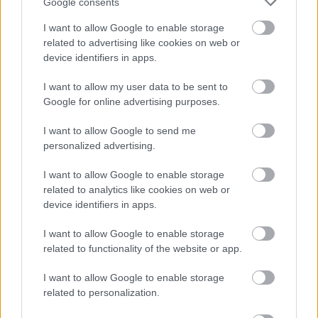
Google consents
2026-08-08 17:00
I want to allow Google to enable storage
1 nap 18 óra 37 perc 17 másodperc
related to advertising like cookies on web or
device identifiers in apps.
Leeds United
vs
Manchester United
2026-08-12 20:30
I want to allow my user data to be sent to
Google for online advertising purposes.
AC Milan
vs
Manchester United
2026-08-15 18:00
I want to allow Google to send me
ELŐZŐ MÉRKŐZÉSEK
personalized advertising.
I want to allow Google to enable storage
Támogatás
related to analytics like cookies on web or
device identifiers in apps.
I want to allow Google to enable storage
Támogasd adományoddal
related to functionality of the website or app.
a ManUtdFanatics.hu működését!
I want to allow Google to enable storage
related to personalization.