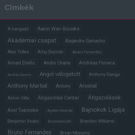
Címkék
Aaron Wan-Bissaka
A hangadó
Akadémiai csapat
Alejandro Garnacho
Alex Telles
Altay Bayindir
Alvaro Fernandez
Amad Diallo
Andre Onana
Andreas Pereira
Angol válogatott
Anthony Elanga
Andrey Santos
Anthony Martial
Arsenal
Antony
Átigazolások
Átigazolási Center
Aston Villa
Bajnokok Ligája
Axel Tuanzebe
Ayden Heaven
Benjamin Sesko
Brandon Williams
Bournemouth
Bruno Fernandes
Bryan Mbeumo