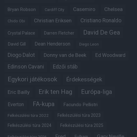
Casemiro
Chelsea
Bryan Robson
Cardiff City
Christian Eriksen
Cristiano Ronaldo
Chido Obi
David De Gea
Crystal Palace
Darren Fletcher
Dean Henderson
David Gill
Diego Leon
Diogo Dalot
Donny van de Beek
Ed Woodward
Edinson Cavani
Edzői stáb
Egykori játékosok
Érdekességek
Erik ten Hag
Európa-liga
Eric Bailly
FA-kupa
Everton
Facundo Pellistri
Felkészülési túra 2022
Felkészülési túra 2023
Felkészülési túra 2024
Felkészülési túra 2025
Fred
Gary Neville
Fulham
Felkészülési túra 2026