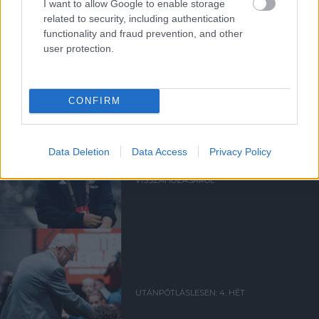
I want to allow Google to enable storage
related to security, including authentication
functionality and fraud prevention, and other
Kapcsolódó hírek
user protection.
SIR ALEX FERGUSON
CONFIRM
FLETCHER "SZÜRREÁLIS"
Data Deletion
Data Access
Privacy Policy
HETÉRŐL, BRUNORÓL ÉS A
POZITIVITÁS
VISSZAHOZÁSÁRÓL
UTÁNPÓTLÁSLESEN: 4. HÉT