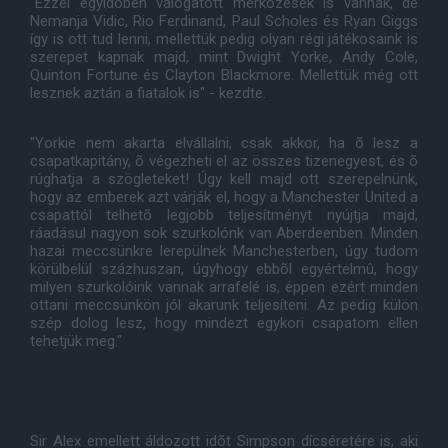
"Ezzel egyidõben válogatott mérkõzések is vannak, de
Nemanja Vidic, Rio Ferdinand, Paul Scholes és Ryan Giggs
így is ott tud lenni, mellettük pedig olyan régi játékosaink is
szerepet kapnak majd, mint Dwight Yorke, Andy Cole,
Quinton Fortune és Clayton Blackmore. Mellettük még ott
lesznek aztán a fiatalok is" - kezdte.
"Yorkie nem akarta elvállalni, csak akkor, ha õ lesz a
csapatkapitány, õ végezheti el az összes tizenegyest, és õ
rúghatja a szögleteket! Úgy kell majd ott szerepelnünk,
hogy az emberek azt várják el, hogy a Manchester United a
csapattól telhetõ legjobb teljesítményt nyújtja majd,
ráadásul nagyon sok szurkolónk van Aberdeenben. Minden
hazai meccsünkre lerepülnek Manchesterben, úgy tudom
körülbelül százhuszan, úgyhogy ebbõl egyértelmû, hogy
milyen szurkolóink vannak arrafelé is, éppen ezért minden
ottani meccsünkön jól akarunk teljesíteni. Az pedig külön
szép dolog lesz, hogy mindezt egykori csapatom ellen
tehetjük meg."
Sir Alex emellett áldozott idõt Simpson dícséretére is, aki