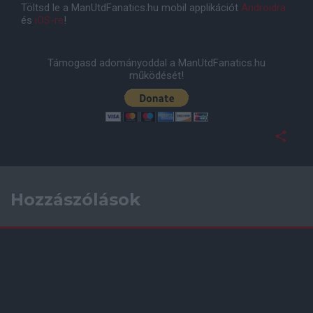
Töltsd le a ManUtdFanatics.hu mobil applikációt
Androidra
és
iOS-re
!
Támogasd adományoddal a ManUtdFanatics.hu
működését!
Hozzászólások