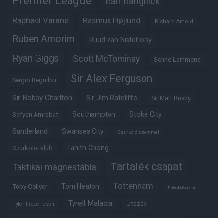
Premier League
Ralf Rangnick
Raphaël Varane
Rasmus Højlund
Richard Arnold
Ruben Amorim
Ruud van Nistelrooy
Ryan Giggs
Scott McTominay
Senne Lammens
Sir Alex Ferguson
Sergio Reguilon
Sir Bobby Charlton
Sir Jim Ratcliffe
Sir Matt Busby
Southampton
Stoke City
Sofyan Amrabat
Sunderland
Swansea City
Szurkoló szemmel
Tahith Chong
Szurkolói klub
Tartalék csapat
Taktikai mágnestábla
Tottenham
Tom Heaton
Toby Collyer
Trófeabibliográfia
Tyrell Malacia
Utazás
Tyler Fredericson