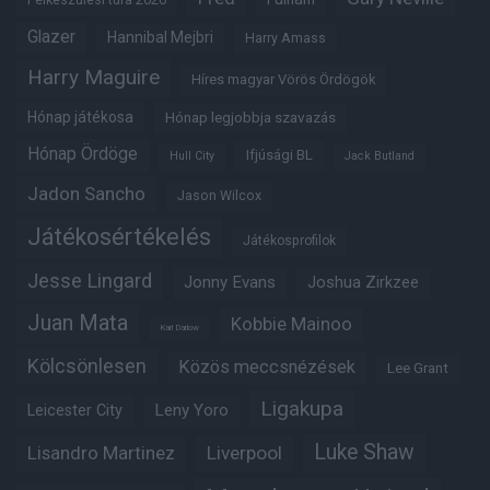
Glazer
Hannibal Mejbri
Harry Amass
Harry Maguire
Híres magyar Vörös Ördögök
Hónap játékosa
Hónap legjobbja szavazás
Hónap Ördöge
Ifjúsági BL
Hull City
Jack Butland
Jadon Sancho
Jason Wilcox
Játékosértékelés
Játékosprofilok
Jesse Lingard
Jonny Evans
Joshua Zirkzee
Juan Mata
Kobbie Mainoo
Karl Darlow
Kölcsönlesen
Közös meccsnézések
Lee Grant
Ligakupa
Leny Yoro
Leicester City
Luke Shaw
Lisandro Martinez
Liverpool