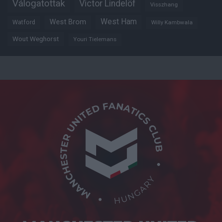
Válogatottak
Victor Lindelöf
Visszhang
West Ham
West Brom
Watford
Willy Kambwala
Wout Weghorst
Youri Tielemans