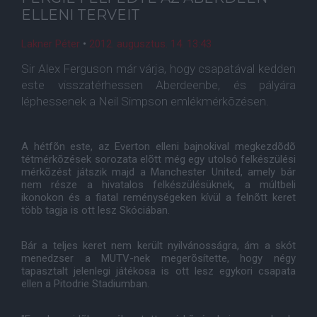
ELLENI TERVEIT
Lakner Péter
•
2012. augusztus. 14. 13:43
Sir Alex Ferguson már várja, hogy csapatával kedden
este visszatérhessen Aberdeenbe, és pályára
léphessenek a Neil Simpson emlékmérkõzésen.
A hétfõn este, az Everton elleni bajnokival megkezdõdõ
tétmérkõzések sorozata elõtt még egy utolsó felkészülési
mérkõzést játszik majd a Manchester United, amely bár
nem része a hivatalos felkészülésüknek, a múltbeli
ikonokon és a fiatal reménységeken kívül a felnõtt keret
több tagja is ott lesz Skóciában.
Bár a teljes keret nem került nyilvánosságra, ám a skót
menedzser a MUTV-nek megerõsítette, hogy négy
tapasztalt jelenlegi játékosa is ott lesz egykori csapata
ellen a Pitodrie Stadiumban.