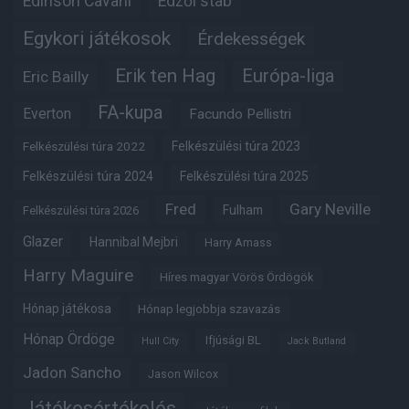
Edinson Cavani
Edzői stáb
Egykori játékosok
Érdekességek
Erik ten Hag
Európa-liga
Eric Bailly
FA-kupa
Everton
Facundo Pellistri
Felkészülési túra 2022
Felkészülési túra 2023
Felkészülési túra 2024
Felkészülési túra 2025
Fred
Gary Neville
Fulham
Felkészülési túra 2026
Glazer
Hannibal Mejbri
Harry Amass
Harry Maguire
Híres magyar Vörös Ördögök
Hónap játékosa
Hónap legjobbja szavazás
Hónap Ördöge
Ifjúsági BL
Hull City
Jack Butland
Jadon Sancho
Jason Wilcox
Játékosértékelés