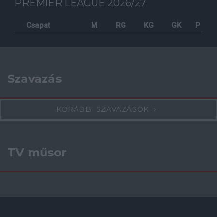
PREMIER LEAGUE 2026/27
Csapat
M
RG
KG
GK
P
Szavazás
KORÁBBI SZAVAZÁSOK
TV műsor