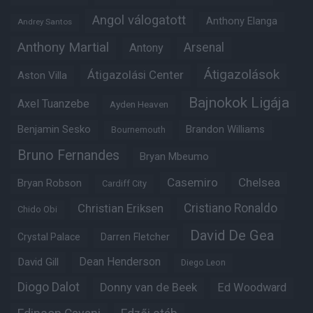
Angol válogatott
Anthony Elanga
Andrey Santos
Anthony Martial
Arsenal
Antony
Átigazolások
Átigazolási Center
Aston Villa
Bajnokok Ligája
Axel Tuanzebe
Ayden Heaven
Benjamin Sesko
Brandon Williams
Bournemouth
Bruno Fernandes
Bryan Mbeumo
Casemiro
Chelsea
Bryan Robson
Cardiff City
Christian Eriksen
Cristiano Ronaldo
Chido Obi
David De Gea
Crystal Palace
Darren Fletcher
Dean Henderson
David Gill
Diego Leon
Diogo Dalot
Donny van de Beek
Ed Woodward