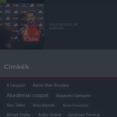
RUUD BESZÉLT SIR
ALEXSZEL
Címkék
Aaron Wan-Bissaka
A hangadó
Akadémiai csapat
Alejandro Garnacho
Alex Telles
Altay Bayindir
Alvaro Fernandez
Amad Diallo
Andre Onana
Andreas Pereira