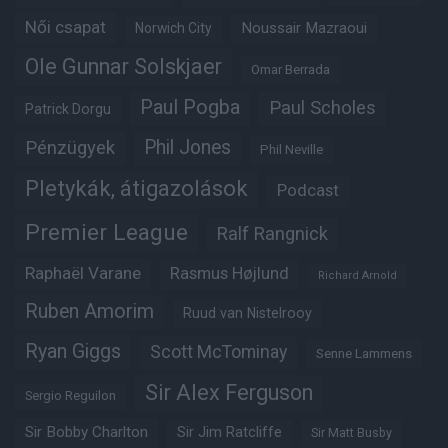
Női csapat
Noussair Mazraoui
Norwich City
Ole Gunnar Solskjaer
Omar Berrada
Paul Pogba
Paul Scholes
Patrick Dorgu
Phil Jones
Pénzügyek
Phil Neville
Pletykák, átigazolások
Podcast
Premier League
Ralf Rangnick
Raphaël Varane
Rasmus Højlund
Richard Arnold
Ruben Amorim
Ruud van Nistelrooy
Ryan Giggs
Scott McTominay
Senne Lammens
Sir Alex Ferguson
Sergio Reguilon
Sir Bobby Charlton
Sir Jim Ratcliffe
Sir Matt Busby