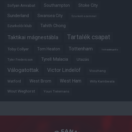
Southampton
Stoke City
Sofyan Amrabat
Sunderland
Swansea City
Szurkoló szemmel
Tahith Chong
Szurkolói klub
Tartalék csapat
Taktikai mágnestábla
Tottenham
Tom Heaton
Toby Collyer
Trófeabibliográfia
Tyrell Malacia
Utazás
Tyler Fredericson
Válogatottak
Victor Lindelöf
Visszhang
West Ham
West Brom
Watford
Willy Kambwala
Wout Weghorst
Youri Tielemans