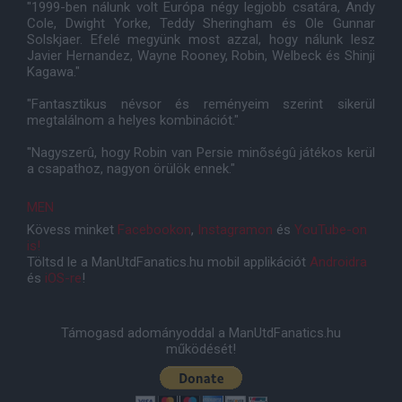
"1999-ben nálunk volt Európa négy legjobb csatára, Andy
Cole, Dwight Yorke, Teddy Sheringham és Ole Gunnar
Solskjaer. Efelé megyünk most azzal, hogy nálunk lesz
Javier Hernandez, Wayne Rooney, Robin, Welbeck és Shinji
Kagawa."
"Fantasztikus névsor és reményeim szerint sikerül
megtalálnom a helyes kombinációt."
"Nagyszerû, hogy Robin van Persie minõségû játékos kerül
a csapathoz, nagyon örülök ennek."
MEN
Kövess minket
Facebookon
,
Instagramon
és
YouTube-on
is!
Töltsd le a ManUtdFanatics.hu mobil applikációt
Androidra
és
iOS-re
!
Támogasd adományoddal a ManUtdFanatics.hu
működését!