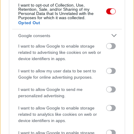
I want to opt-out of Collection, Use,
Retention, Sale, and/or Sharing of my
Támogatás
Personal Data that Is Unrelated with the
Purposes for which it was collected.
Opted Out
Támogasd adományoddal
Google consents
a ManUtdFanatics.hu működését!
I want to allow Google to enable storage
related to advertising like cookies on web or
device identifiers in apps.
I want to allow my user data to be sent to
Google for online advertising purposes.
Kapcsolódó hírek
I want to allow Google to send me
personalized advertising.
SIR ALEX FERGUSON
I want to allow Google to enable storage
related to analytics like cookies on web or
device identifiers in apps.
FLETCHER "SZÜRREÁLIS"
I want to allow Google to enable storage