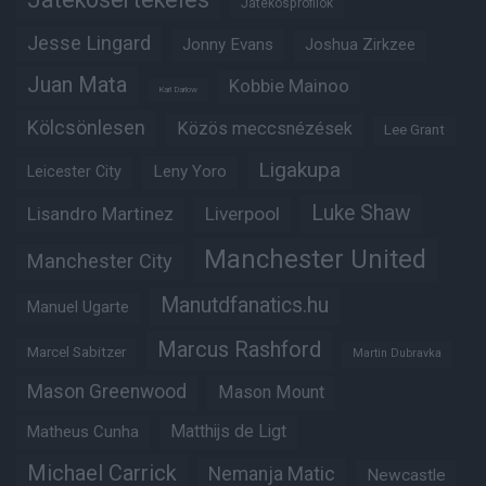
Játékosprofilok
Jesse Lingard
Jonny Evans
Joshua Zirkzee
Juan Mata
Kobbie Mainoo
Karl Darlow
Kölcsönlesen
Közös meccsnézések
Lee Grant
Ligakupa
Leny Yoro
Leicester City
Luke Shaw
Lisandro Martinez
Liverpool
Manchester United
Manchester City
Manutdfanatics.hu
Manuel Ugarte
Marcus Rashford
Marcel Sabitzer
Martin Dubravka
Mason Greenwood
Mason Mount
Matheus Cunha
Matthijs de Ligt
Michael Carrick
Nemanja Matic
Newcastle