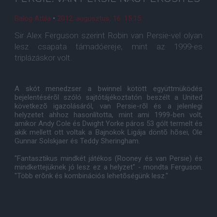
Balog Attila
•
2012. augusztus. 16. 15:15
Sir Alex Ferguson szerint Robin van Persie-vel olyan
lesz csapata támadóereje, mint az 1999-es
triplázáskor volt.
A skót menedzser a bwinnel kötött együttmüködés
bejelentésérõl szóló sajtótájékoztatón beszélt a United
következõ igazolásáról, van Persie-rõl és a jelenlegi
helyzetet ahhoz hasonlította, mint ami 1999-ben volt,
amikor Andy Cole és Dwight Yorke páros 53 gólt termelt és
akik mellett ott voltak a Bajnokok Ligája döntõ hõsei, Ole
Gunnar Solskjaer és Teddy Sheringham.
"Fantasztikus mindkét játékos (Rooney és van Persie) és
mindkettejüknek jó lesz ez a helyzet" - mondta Ferguson.
"Több erõnk és kombinációs lehetõségünk lesz."