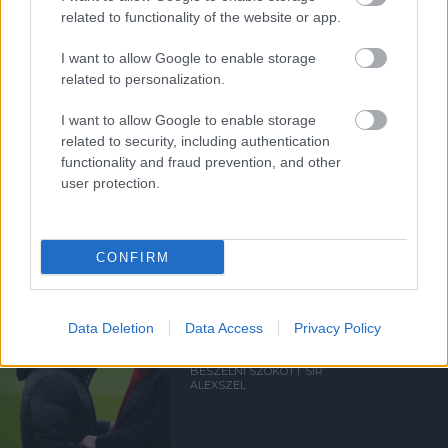
HETÉRŐL, BRUNORÓL ÉS A
related to functionality of the website or app.
POZITIVITÁS
VISSZAHOZÁSÁRÓL
I want to allow Google to enable storage
related to personalization.
I want to allow Google to enable storage
related to security, including authentication
functionality and fraud prevention, and other
user protection.
UTÁNPÓTLÁSLESEN: 4. HÉT
CONFIRM
Data Deletion
Data Access
Privacy Policy
AMORIM ELISMERTE,
BESZÉLNI SZOKOTT SIR
ALEXSZEL