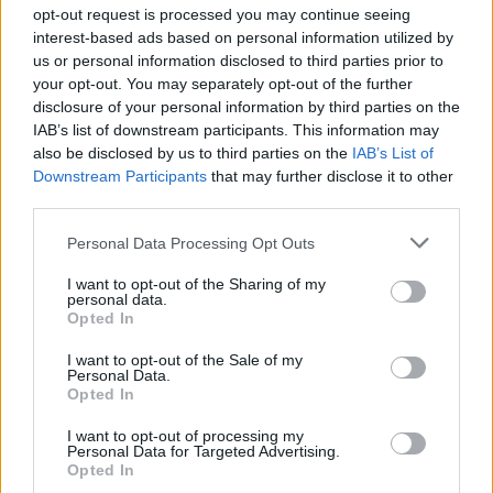
opt-out request is processed you may continue seeing
interest-based ads based on personal information utilized by
Meccs Center
us or personal information disclosed to third parties prior to
your opt-out. You may separately opt-out of the further
disclosure of your personal information by third parties on the
IAB’s list of downstream participants. This information may
Paris Saint-Germain
vs
also be disclosed by us to third parties on the
IAB’s List of
Manchester United
Downstream Participants
that may further disclose it to other
third parties.
Felkészülési szezon 4. mérkőzés
Please note that this website/app uses one or more Google
Nya Ullevi, Göteborg
Personal Data Processing Opt Outs
2026-08-08 17:00
services and may gather and store information including but
not limited to your visit or usage behaviour. You may click to
I want to opt-out of the Sharing of my
personal data.
grant or deny consent to Google and its third-party tags to
0 nap 1 óra 1 perc 29 másodperc
Opted In
use your data for below specified purposes in below Google
consent section.
I want to opt-out of the Sale of my
Leeds United
Personal Data.
vs
Manchester United
2026-08-12 20:30
Opted In
AC Milan
vs
Manchester United
2026-08-15 18:00
I want to opt-out of processing my
Personal Data for Targeted Advertising.
ELŐZŐ MÉRKŐZÉSEK
Opted In