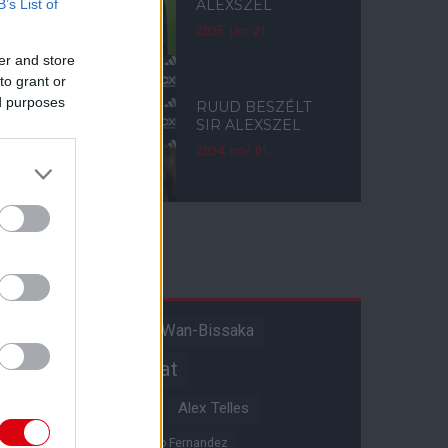
B’s List of
ALEXSZEL
2025. jan. 21.
er and store
to grant or
ed purposes
RUUD BESZÉLT
SIR ALEXSZEL
2024. nov. 01.
Címkék
Aaron Wan-Bissaka
A hangadó
Akadémiai csapat
Alejandro Garnacho
Alex Telles
Altay Bayindir
Alvaro Fernandez