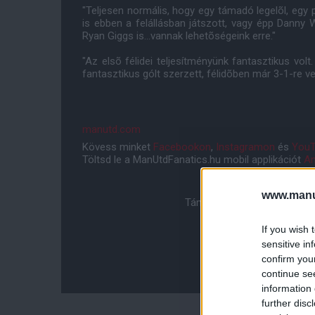
"Teljesen normális, hogy egy támadó legelõl, eg
is ebben a felállásban játszott, vagy épp Danny 
Ryan Giggs is...vannak lehetõségeink erre."
"Az elsõ félidei teljesítményünk fantasztikus volt
fantasztikus gólt szerzett, félidõben már 3-1-re ve
manutd.com
Kövess minket
Facebookon
,
Instagramon
és
YouT
Töltsd le a ManUtdFanatics.hu mobil applikációt
An
www.manut
Támogasd adományoddal a 
If you wish 
sensitive in
confirm you
continue se
information 
further disc