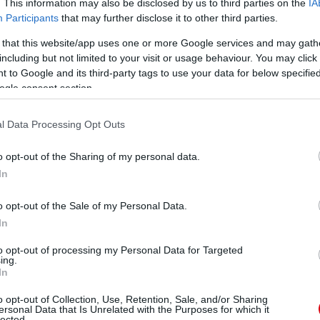
. This information may also be disclosed by us to third parties on the
IA
Participants
that may further disclose it to other third parties.
 that this website/app uses one or more Google services and may gath
including but not limited to your visit or usage behaviour. You may click 
 to Google and its third-party tags to use your data for below specifi
ogle consent section.
l Data Processing Opt Outs
o opt-out of the Sharing of my personal data.
In
o opt-out of the Sale of my Personal Data.
In
to opt-out of processing my Personal Data for Targeted
ing.
In
o opt-out of Collection, Use, Retention, Sale, and/or Sharing
ersonal Data that Is Unrelated with the Purposes for which it
lected.