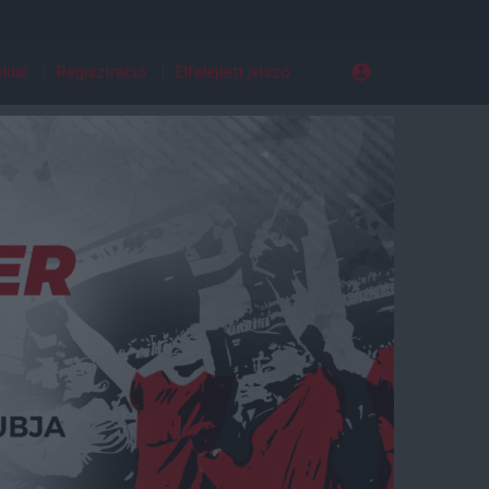
ldal
Regisztráció
Elfelejtett jelszó