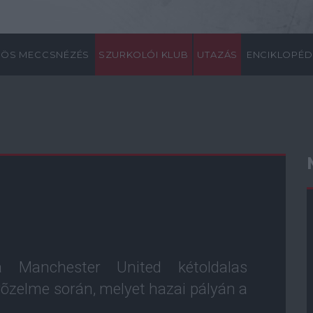
ÖS MECCSNÉZÉS
SZURKOLÓI KLUB
UTAZÁS
ENCIKLOPÉD
 Manchester United kétoldalas
gyõzelme során, melyet hazai pályán a