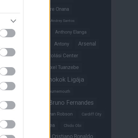
Amad Diallo
Andre Onana
Andreas Pereira
Andrey Santos
Angol válogatott
Anthony Elanga
Anthony Martial
Arsenal
Antony
Átigazolási Center
Aston Villa
Átigazolások
Axel Tuanzebe
Bajnokok Ligája
Ayden Heaven
Benjamin Sesko
Bournemouth
Bruno Fernandes
Brandon Williams
Bryan Mbeumo
Bryan Robson
Cardiff City
Casemiro
Chelsea
Chido Obi
Christian Eriksen
Cristiano Ronaldo