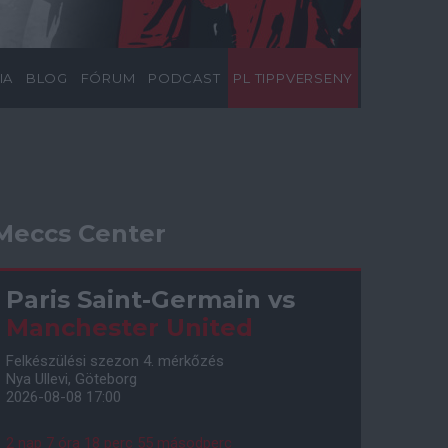
IA
BLOG
FÓRUM
PODCAST
PL TIPPVERSENY
Meccs Center
Paris Saint-Germain
vs
Manchester United
Felkészülési szezon 4. mérkőzés
Nya Ullevi, Göteborg
2026-08-08 17:00
2 nap 7 óra 18 perc 54 másodperc