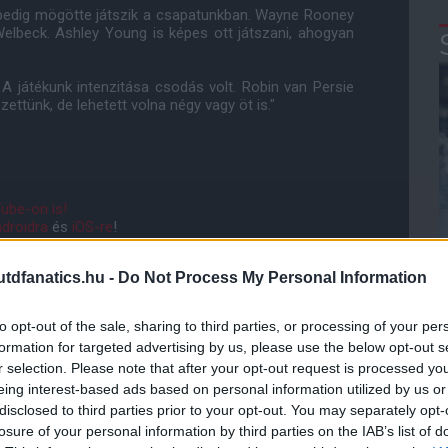
y pedig mögötte játszik a csapatunkban. Wayne Rooney
Welbeck. Ashley Young is képes ott játszani, ahogyan
. A játékunk intenzitása csodás volt. Robin van Persie
zettünk, de lehetett volna négy vagy öt is."
ube-on is!
droidra
és
iOS-re
!
dfanatics.hu -
Do Not Process My Personal Information
ManUtdFanatics.hu működését!
to opt-out of the sale, sharing to third parties, or processing of your per
formation for targeted advertising by us, please use the below opt-out s
r selection. Please note that after your opt-out request is processed y
eing interest-based ads based on personal information utilized by us or
disclosed to third parties prior to your opt-out. You may separately opt-
losure of your personal information by third parties on the IAB’s list of