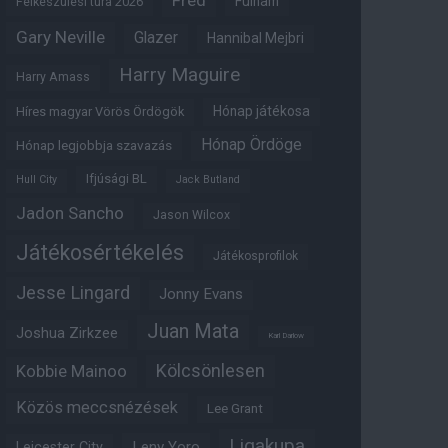
Fred
Fulham
Felkészülési túra 2026
Gary Neville
Glazer
Hannibal Mejbri
Harry Maguire
Harry Amass
Hónap játékosa
Híres magyar Vörös Ördögök
Hónap Ördöge
Hónap legjobbja szavazás
Ifjúsági BL
Hull City
Jack Butland
Jadon Sancho
Jason Wilcox
Játékosértékelés
Játékosprofilok
Jesse Lingard
Jonny Evans
Juan Mata
Joshua Zirkzee
Karl Darlow
Kölcsönlesen
Kobbie Mainoo
Közös meccsnézések
Lee Grant
Ligakupa
Leny Yoro
Leicester City