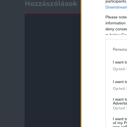
participants
Hozzászólások
Downstream 
Please note
information 
deny consent
in below Go
Persona
I want t
Opted 
I want t
Opted 
I want 
Advertis
Opted 
I want t
of my P
was col