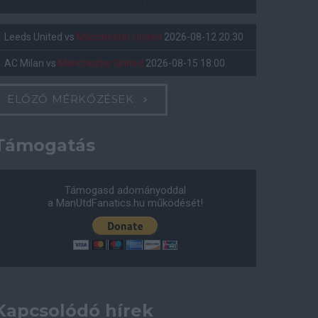
Leeds United
vs
Manchester United
2026-08-12 20:30
AC Milan
vs
Manchester United
2026-08-15 18:00
ELŐZŐ MÉRKŐZÉSEK
Támogatás
Támogasd adományoddal
a ManUtdFanatics.hu működését!
Kapcsolódó hírek