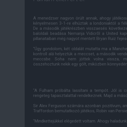
A menedzser nagyon örült annak, ahogy játékosai 
kényelmesen 3-1-re elhúztak a londoniaktól a fél
De a második játékrészben visszaesés következe
baloldali beadása Nemanja Vidicrõl a United ka
pillanataiban még nagyot mentett Bryan Ruiz feje
"Úgy gondolom, két oldalát mutatta ma a Manche
kontroll alá helyeztük a meccset, a második vend
meccsbe. Soha nem jöttek volna vissza, mer
összehoztunk nekik egy gólt, miközben könnyedén 
"A Fulham próbálta lassítani a tempót. Jól is cs
rengeteg tapasztalattal rendelkeznek. Majd a máso
Sir Alex Ferguson számára azonban pozitívum, amit
Traffordon bemutatkozó játékos, Robin van Persie é
"Mindkettejükkel elégedett voltam. Ahogy haladun