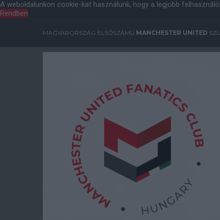
A weboldalunkon cookie-kat használunk, hogy a legjobb felhasználó
Rendben
MAGYARORSZÁG ELSŐSZÁMÚ
MANCHESTER UNITED
SZU