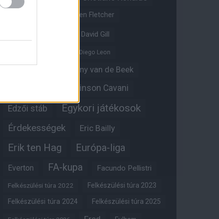
Crystal Palace
Darren Fletcher
David De Gea
David Gill
Dean Henderson
Diego Leon
Diogo Dalot
Donny van de Beek
Edinson Cavani
Ed Woodward
Egykori játékosok
Edzői stáb
Érdekességek
Eric Bailly
Erik ten Hag
Európa-liga
FA-kupa
Everton
Facundo Pellistri
Felkészülési túra 2022
Felkészülési túra 2023
Felkészülési túra 2024
Felkészülési túra 2025