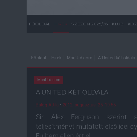
FŐOLDAL
HÍREK
SZEZON 2025/26
KLUB
KÖZ
Főoldal
Hírek
ManUtd.com
A United két oldala
ManUtd.com
A UNITED KÉT OLDALA
Balog Attila
•
2012. augusztus. 25. 19:55
Sir Alex Ferguson szerint a
teljesítményt mutatott elsõ idei 
Fulham ellen ért el.