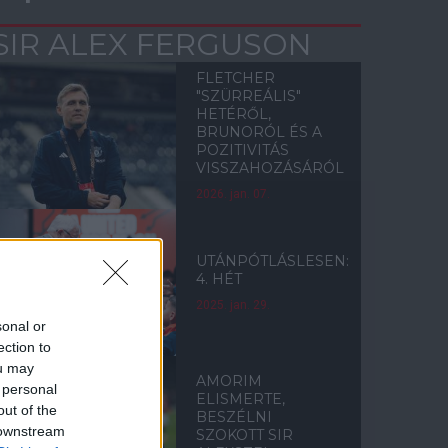
SIR ALEX FERGUSON
FLETCHER
"SZÜRREÁLIS"
HETÉRŐL,
BRUNORÓL ÉS A
POZITIVITÁS
VISSZAHOZÁSÁRÓL
2026. jan. 07.
UTÁNPÓTLÁSLESEN:
4. HÉT
2025. jan. 29.
sonal or
ection to
ou may
AMORIM
 personal
ELISMERTE,
out of the
BESZÉLNI
 downstream
SZOKOTT SIR