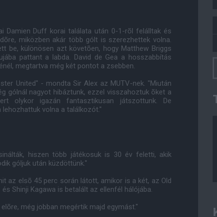
Damien Duff korai találata után 0-1-rõl felálltak és
idõre, miközben akár több gólt is szerezhettek volna.
tt be, különösen azt követõen, hogy Matthew Briggs
pujába pattant a labda. David de Gea a hosszabbítás
sénél, megtartva még két pontot a zsebben.
ster United" - mondta Sir Alex az MUTV-nek. "Miután
ég gólnál nagyot hibáztunk, ezzel visszahoztuk õket a
t olykor igazán fantasztikusan játszottunk. De
lehozhattuk volna a találkozót."
inálták, hiszen több játékosuk is 30 év feletti, akik
dik góljuk után küzdöttünk."
 az elsõ 45 perc során látott, amikor is a két, az Old
s Shinji Kagawa is betalált az ellenfél hálójába.
k elõre, még jobban megértik majd egymást."