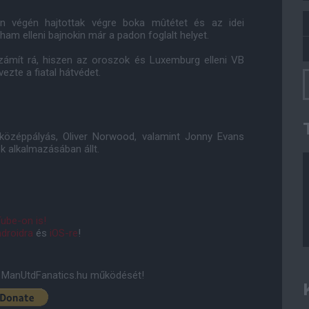
 végén hajtottak végre boka mûtétet és az idei
am elleni bajnokin már a padon foglalt helyet.
számít rá, hiszen az oroszok és Luxemburg elleni VB
ezte a fiatal hátvédet.
középpályás, Oliver Norwood, valamint Jonny Evans
k alkalmazásában állt.
ube-on is!
droidra
és
iOS-re
!
ManUtdFanatics.hu működését!