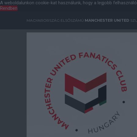
A weboldalunkon cookie-kat használunk, hogy a legjobb felhasználó
Rendben
MAGYARORSZÁG ELSŐSZÁMÚ
MANCHESTER UNITED
SZU