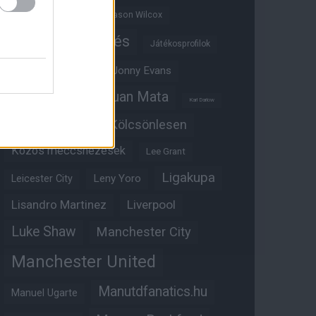
Jadon Sancho
Jason Wilcox
Játékosértékelés
Játékosprofilok
Jesse Lingard
Jonny Evans
Juan Mata
Joshua Zirkzee
Karl Darlow
Kölcsönlesen
Kobbie Mainoo
Közös meccsnézések
Lee Grant
Ligakupa
Leny Yoro
Leicester City
Lisandro Martinez
Liverpool
Luke Shaw
Manchester City
Manchester United
Manutdfanatics.hu
Manuel Ugarte