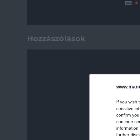
Hozzászólások
www.manut
If you wish 
sensitive in
confirm you
continue se
information 
further disc