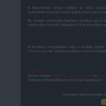
A Manchester United védõjén az elõzõ szezon
szezonban még nem tudott pályára lépni, bár a Fulh
Az északír szövetségi kapitány azonban így is 
selejtezõkre készülõ válogatott 23-as keretébe nev
A keretben megtalálható még a korábbi United 
öccse Corry, aki szintén korábban a Vörös Ördögö
SkySports
Kövess minket
Facebookon
,
Instagramon
és
YouT
Töltsd le a ManUtdFanatics.hu mobil applikációt
An
Támogasd adományoddal a 