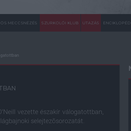
ÖS MECCSNÉZÉS
SZURKOLÓI KLUB
UTAZÁS
ENCIKLOPÉD
ogatottban
TTBAN
Neill vezette északír válogatottban,
ágbajnoki selejtezõsorozatát.