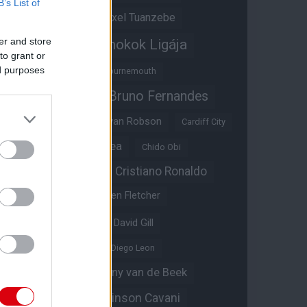
B’s List of
Átigazolások
Axel Tuanzebe
er and store
Bajnokok Ligája
Ayden Heaven
to grant or
ed purposes
Benjamin Sesko
Bournemouth
Bruno Fernandes
Brandon Williams
Bryan Mbeumo
Bryan Robson
Cardiff City
Casemiro
Chelsea
Chido Obi
Christian Eriksen
Cristiano Ronaldo
Crystal Palace
Darren Fletcher
David De Gea
David Gill
Dean Henderson
Diego Leon
Diogo Dalot
Donny van de Beek
Edinson Cavani
Ed Woodward