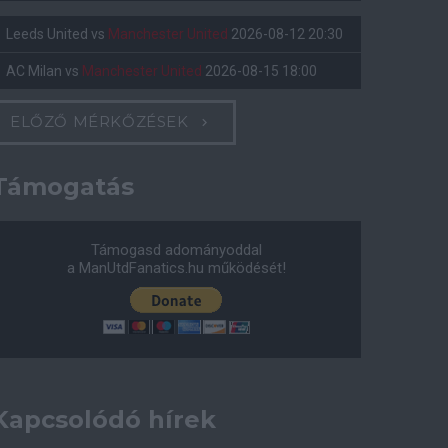
Leeds United
vs
Manchester United
2026-08-12 20:30
AC Milan
vs
Manchester United
2026-08-15 18:00
ELŐZŐ MÉRKŐZÉSEK
Támogatás
Támogasd adományoddal
a ManUtdFanatics.hu működését!
Kapcsolódó hírek