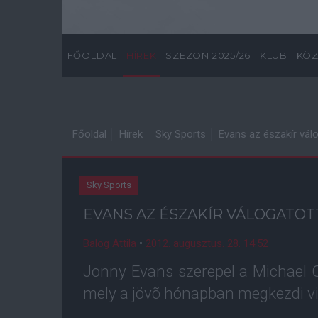
FŐOLDAL
HÍREK
SZEZON 2025/26
KLUB
KÖZ
Főoldal
Hírek
Sky Sports
Evans az északír vál
Sky Sports
EVANS AZ ÉSZAKÍR VÁLOGATO
Balog Attila
•
2012. augusztus. 28. 14:52
Jonny Evans szerepel a Michael O'
mely a jövõ hónapban megkezdi vil