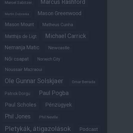
Marcus Rashford
Marcel Sabitzer
Mason Greenwood
Martin Dubravka
Mason Mount
Matheus Cunha
Michael Carrick
Matthijs de Ligt
Nemanja Matic
Newcastle
Női csapat
Norwich City
Noussair Mazraoui
Ole Gunnar Solskjaer
Omar Berrada
Paul Pogba
Patrick Dorgu
Paul Scholes
Pénzügyek
Phil Jones
Phil Neville
Pletykák, átigazolások
Podcast