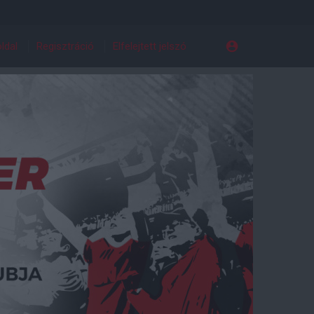
ldal
Regisztráció
Elfelejtett jelszó