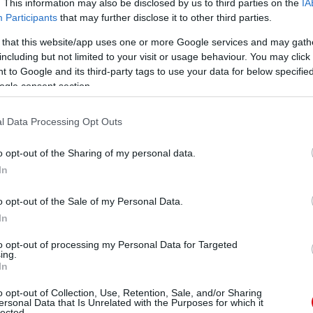
. This information may also be disclosed by us to third parties on the
IA
Participants
that may further disclose it to other third parties.
 that this website/app uses one or more Google services and may gath
including but not limited to your visit or usage behaviour. You may click 
 to Google and its third-party tags to use your data for below specifi
ogle consent section.
l Data Processing Opt Outs
o opt-out of the Sharing of my personal data.
In
o opt-out of the Sale of my Personal Data.
In
to opt-out of processing my Personal Data for Targeted
ing.
In
o opt-out of Collection, Use, Retention, Sale, and/or Sharing
ersonal Data that Is Unrelated with the Purposes for which it
lected.