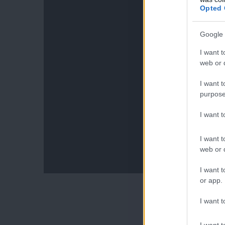
Opted 
Google 
I want t
web or d
I want t
purpose
I want 
I want t
web or d
I want t
or app.
I want t
I want t