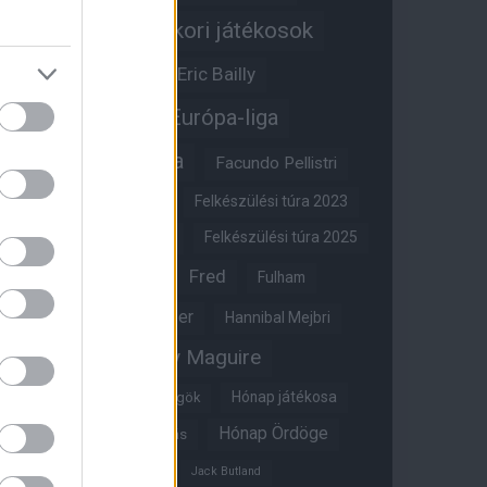
Egykori játékosok
Edzői stáb
Érdekességek
Eric Bailly
Erik ten Hag
Európa-liga
FA-kupa
Everton
Facundo Pellistri
Felkészülési túra 2022
Felkészülési túra 2023
Felkészülési túra 2024
Felkészülési túra 2025
Fred
Fulham
Felkészülési túra 2026
Gary Neville
Glazer
Hannibal Mejbri
Harry Maguire
Harry Amass
Hónap játékosa
Híres magyar Vörös Ördögök
Hónap Ördöge
Hónap legjobbja szavazás
Ifjúsági BL
Hull City
Jack Butland