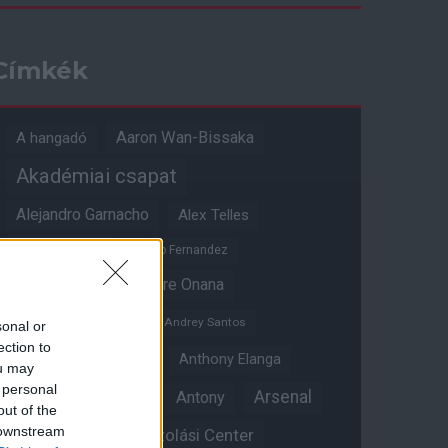
Címkék
Aaron Wan-Bissaka
A hangadó
Akadémiai csapat
Alejandro Garnacho
Alex Telles
Altay Bayindir
Alvaro Fernandez
Amad Diallo
Andre Onana
Andreas Pereira
Andrey Santos
sonal or
ection to
Angol válogatott
Anthony Elanga
ou may
 personal
Anthony Martial
Arsenal
Antony
out of the
 downstream
Átigazolási Center
Aston Villa