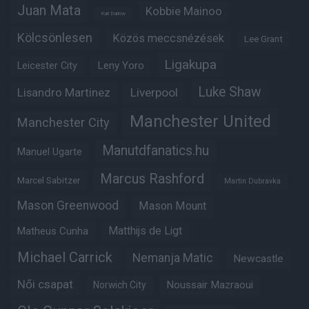
Juan Mata
Kobbie Mainoo
Karl Darlow
Kölcsönlesen
Közös meccsnézések
Lee Grant
Ligakupa
Leny Yoro
Leicester City
Luke Shaw
Lisandro Martinez
Liverpool
Manchester United
Manchester City
Manutdfanatics.hu
Manuel Ugarte
Marcus Rashford
Marcel Sabitzer
Martin Dubravka
Mason Greenwood
Mason Mount
Matheus Cunha
Matthijs de Ligt
Michael Carrick
Nemanja Matic
Newcastle
Női csapat
Noussair Mazraoui
Norwich City