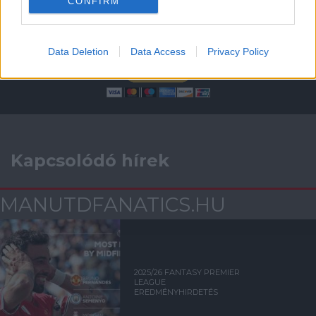
CONFIRM
Támogasd adományoddal
a ManUtdFanatics.hu működését!
Data Deletion
Data Access
Privacy Policy
Kapcsolódó hírek
MANUTDFANATICS.HU
2025/26 FANTASY PREMIER
LEAGUE
EREDMÉNYHIRDETÉS