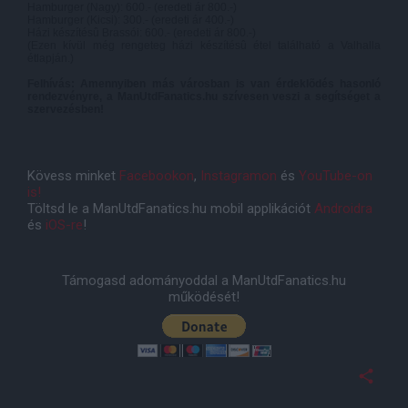
Hamburger (Nagy): 600.- (eredeti ár 800.-)
Hamburger (Kicsi): 300.- (eredeti ár 400.-)
Házi készítésû Brassói: 600.- (eredeti ár 800.-)
(Ezen kívül még rengeteg házi készítésû étel található a Valhalla
étlapján.)
Felhívás: Amennyiben más városban is van érdeklõdés hasonló
rendezvényre, a ManUtdFanatics.hu szívesen veszi a segítséget a
szervezésben!
Kövess minket
Facebookon
,
Instagramon
és
YouTube-on
is!
Töltsd le a ManUtdFanatics.hu mobil applikációt
Androidra
és
iOS-re
!
Támogasd adományoddal a ManUtdFanatics.hu
működését!