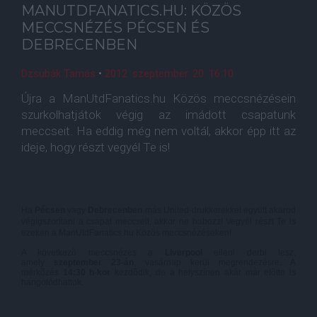
MANUTDFANATICS.HU: KÖZÖS
MECCSNÉZÉS PÉCSEN ÉS
DEBRECENBEN
Dzsubák Tamás
•
2012. szeptember. 20. 16:10
Újra a ManUtdFanatics.hu Közös meccsnézésein
szurkolhatjátok végig az imádott csapatunk
meccseit. Ha eddig még nem voltál, akkor épp itt az
ideje, hogy részt vegyél Te is!
Ha
Pécsen
vagy
Debrecenben
más United-drukkerekkel együtt akarod
végigszorítani a csapat meccseit, akkor ne habozz! Vegyél részt Te is
ezeken a ManUtdFanatics.hu Közös meccsnézéseken!
A következõ meccsnézés a
Liverpool
elleni derbi lesz,
amely
szeptember 23-á
n
, vasárnap kerül megrendezésre. A
mérkõzés
14
:30 h-kor
kezdõdik, de a helyszínen akár már elõtte is
hangolódhattok.