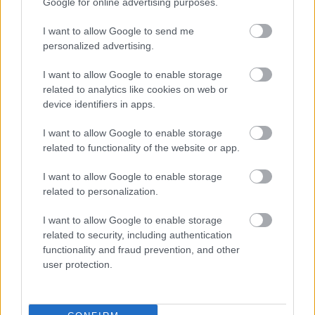
Google for online advertising purposes.
I want to allow Google to send me
Paris Saint-Germain
vs
personalized advertising.
Manchester United
I want to allow Google to enable storage
related to analytics like cookies on web or
Felkészülési szezon 4. mérkőzés
device identifiers in apps.
Nya Ullevi, Göteborg
2026-08-08 17:00
I want to allow Google to enable storage
related to functionality of the website or app.
2 nap 13 óra 22 perc 42 másodperc
I want to allow Google to enable storage
related to personalization.
Leeds United
vs
Manchester United
2026-08-12 20:30
I want to allow Google to enable storage
AC Milan
vs
Manchester United
2026-08-15 18:00
related to security, including authentication
functionality and fraud prevention, and other
ELŐZŐ MÉRKŐZÉSEK
user protection.
Támogatás