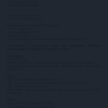
- 2 Troli (Vasútállomás)
-2A Troli (Vasútállomás)
-24 Busz (Debrecen Pláza)
-11 Busz (Dósa Nádor tér)
II. Ótemetõ utcai (Mûszaki Kar) megálló:
- 4 Troli (Segner Tér)
-43 Busz (Vasútállomás)
-19 Busz (Kossuth utca)
A zárójelben található utcanevek a kiindulási pontokat jelölik.
A helyszín a mérkõzések ideje alatt különbözõ akciókkal
kedveskedik az ellátogató szurkolók számára.
Rövid Italok:
200-350 FT-ig
Fütyülõs, Hubertus, Vodkák, Pálinkák, Whiskey italok, Jagermeister
(ezen kívül is kaphatóak rövid italok, amelyek szintén akciós áron
érhetõek el)
Sörök:
300.- Becks, Heineken (eredeti ár 350.-)
220.- Borsodi, Soproni, Stella, Staropramen (eredeti ár 250.-)
170.- Kõbányai (eredeti ár 200.-)
(Ezen kívül még rengeteg sörfajta van, de ezek már nem Akciós
termékek!)
Ételek:
Gyros Tál: 900.- (eredeti ár 1.100.-)
Gyros Pitában: 500.- (eredeti ár 600.-)