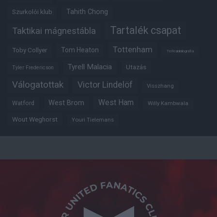
Tahith Chong
Szurkolói klub
Tartalék csapat
Taktikai mágnestábla
Tottenham
Tom Heaton
Toby Collyer
Trófeabibliográfia
Tyrell Malacia
Utazás
Tyler Fredericson
Válogatottak
Victor Lindelöf
Visszhang
West Ham
West Brom
Watford
Willy Kambwala
Wout Weghorst
Youri Tielemans