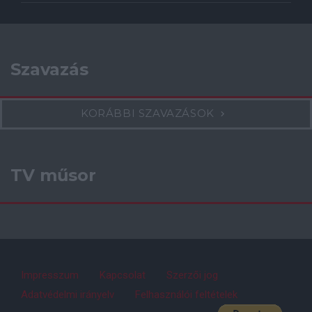
Szavazás
KORÁBBI SZAVAZÁSOK
TV műsor
Impresszum
Kapcsolat
Szerzői jog
Adatvédelmi irányelv
Felhasználói feltételek