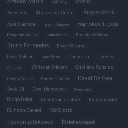
Anthony Martial
Arsenal
Antony
Átigazolások
Átigazolási Center
Aston Villa
Bajnokok Ligája
Axel Tuanzebe
Ayden Heaven
Benjamin Sesko
Brandon Williams
Bournemouth
Bruno Fernandes
Bryan Mbeumo
Casemiro
Chelsea
Bryan Robson
Cardiff City
Christian Eriksen
Cristiano Ronaldo
Chido Obi
David De Gea
Crystal Palace
Darren Fletcher
Dean Henderson
David Gill
Diego Leon
Diogo Dalot
Donny van de Beek
Ed Woodward
Edinson Cavani
Edzői stáb
Egykori játékosok
Érdekességek