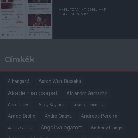
MANUTDFANATICS.HU MÁR
MOBIL APPON IS!
Címkék
Aaron Wan-Bissaka
A hangadó
Akadémiai csapat
Alejandro Garnacho
Alex Telles
Altay Bayindir
Alvaro Fernandez
Amad Diallo
Andre Onana
Andreas Pereira
Angol válogatott
Anthony Elanga
Andrey Santos