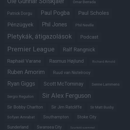
Ole Gunnar Solskjaer
Omar Berrada
Paul Pogba
Paul Scholes
Patrick Dorgu
Phil Jones
Pénzügyek
Phil Neville
Pletykák, átigazolások
Podcast
Premier League
Ralf Rangnick
Raphaël Varane
Rasmus Højlund
Richard Arnold
Ruben Amorim
Ruud van Nistelrooy
Ryan Giggs
Scott McTominay
Senne Lammens
Sir Alex Ferguson
Sergio Reguilon
Sir Bobby Charlton
Sir Jim Ratcliffe
Sir Matt Busby
Southampton
Stoke City
Sofyan Amrabat
Sunderland
Swansea City
Szurkoló szemmel