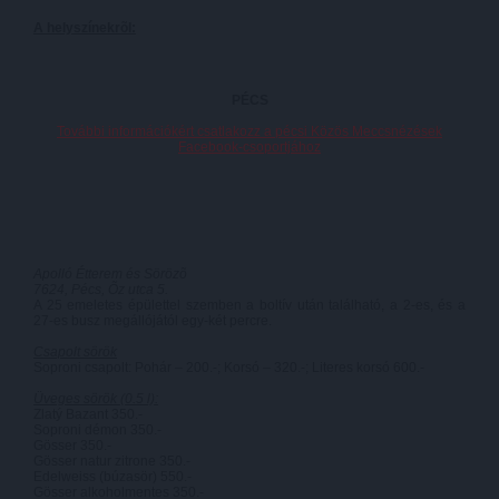
A helyszínekrõl:
PÉCS
További információkért csatlakozz a pécsi Közös Meccsnézések
Facebook-csoportjához
Apolló Étterem és Sörözõ
7624, Pécs, Õz utca 5.
A 25 emeletes épülettel szemben a boltív után található, a 2-es, és a
27-es busz megállójától egy-két percre.
Csapolt sörök
Soproni csapolt: Pohár – 200.-; Korsó – 320.-; Literes korsó 600.-
Üveges sörök (0.5 l):
Zlatý Bazant 350.-
Soproni démon 350.-
Gösser 350.-
Gösser natur zitrone 350.-
Edelweiss (búzasör) 550.-
Gösser alkoholmentes 350.-