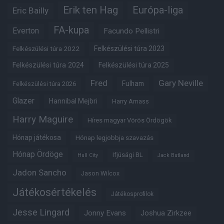
Erik ten Hag
Európa-liga
Eric Bailly
FA-kupa
Everton
Facundo Pellistri
Felkészülési túra 2022
Felkészülési túra 2023
Felkészülési túra 2024
Felkészülési túra 2025
Fred
Gary Neville
Fulham
Felkészülési túra 2026
Glazer
Hannibal Mejbri
Harry Amass
Harry Maguire
Híres magyar Vörös Ördögök
Hónap játékosa
Hónap legjobbja szavazás
Hónap Ördöge
Ifjúsági BL
Hull City
Jack Butland
Jadon Sancho
Jason Wilcox
Játékosértékelés
Játékosprofilok
Jesse Lingard
Jonny Evans
Joshua Zirkzee