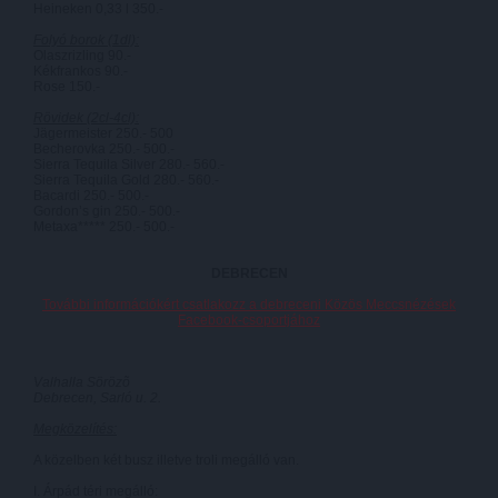
Heineken 0,33 l 350.-
Folyó borok
(1dl):
Olaszrizling 90.-
Kékfrankos 90.-
Rose 150.-
Rövidek
(2cl-4cl):
Jägermeister 250.- 500
Becherovka 250.- 500.-
Sierra Tequila Silver 280.- 560.-
Sierra Tequila Gold 280.- 560.-
Bacardi 250.- 500.-
Gordon’s gin 250.- 500.-
Metaxa***** 250.- 500.-
DEBRECEN
További információkért csatlakozz a debreceni Közös Meccsnézések
Facebook-csoportjához
Valhalla Sörözõ
Debrecen, Sarló u. 2.
Megközelítés:
A közelben két busz illetve troli megálló van.
I. Árpád téri megálló: