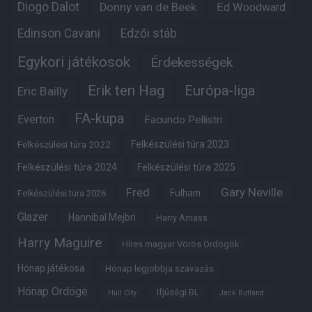
Diogo Dalot
Donny van de Beek
Ed Woodward
Edinson Cavani
Edzői stáb
Egykori játékosok
Érdekességek
Erik ten Hag
Európa-liga
Eric Bailly
FA-kupa
Everton
Facundo Pellistri
Felkészülési túra 2022
Felkészülési túra 2023
Felkészülési túra 2024
Felkészülési túra 2025
Fred
Gary Neville
Fulham
Felkészülési túra 2026
Glazer
Hannibal Mejbri
Harry Amass
Harry Maguire
Híres magyar Vörös Ördögök
Hónap játékosa
Hónap legjobbja szavazás
Hónap Ördöge
Ifjúsági BL
Hull City
Jack Butland