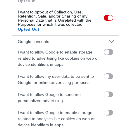
Opted In
Paris Saint-Germain
vs
I want to opt-out of Collection, Use,
Retention, Sale, and/or Sharing of my
Manchester United
Personal Data that Is Unrelated with the
Purposes for which it was collected.
Opted Out
Felkészülési szezon 4. mérkőzés
Nya Ullevi, Göteborg
2026-08-08 17:00
Google consents
I want to allow Google to enable storage
0 nap 3 óra 38 perc 50 másodperc
related to advertising like cookies on web or
device identifiers in apps.
Leeds United
vs
Manchester United
2026-08-12 20:30
I want to allow my user data to be sent to
Google for online advertising purposes.
AC Milan
vs
Manchester United
2026-08-15 18:00
I want to allow Google to send me
ELŐZŐ MÉRKŐZÉSEK
personalized advertising.
I want to allow Google to enable storage
Támogatás
related to analytics like cookies on web or
device identifiers in apps.