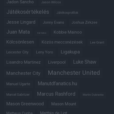
Jadon Sancho
Jason Wilcox
Játékosértékelés
Játékosprofilok
Jesse Lingard
Jonny Evans
Joshua Zirkzee
Juan Mata
Kobbie Mainoo
Karl Darlow
Kölcsönlesen
Közös meccsnézések
Lee Grant
Ligakupa
Leny Yoro
Leicester City
Luke Shaw
Lisandro Martinez
Liverpool
Manchester United
Manchester City
Manutdfanatics.hu
Manuel Ugarte
Marcus Rashford
Marcel Sabitzer
Martin Dubravka
Mason Greenwood
Mason Mount
Matheus Cunha
Matthijs de Ligt