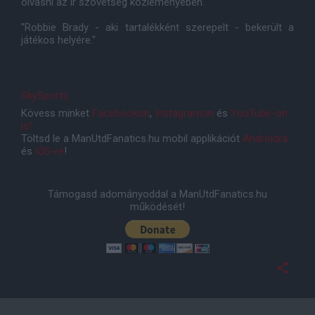
olvasni az ír szövetség közleményében.
"Robbie Brady - aki tartalékként szerepelt - bekerült a
játékos helyére."
SkySports
Kövess minket
Facebookon
,
Instagramon
és
YouTube-on
is!
Töltsd le a ManUtdFanatics.hu mobil applikációt
Androidra
és
iOS-re
!
Támogasd adományoddal a ManUtdFanatics.hu
működését!