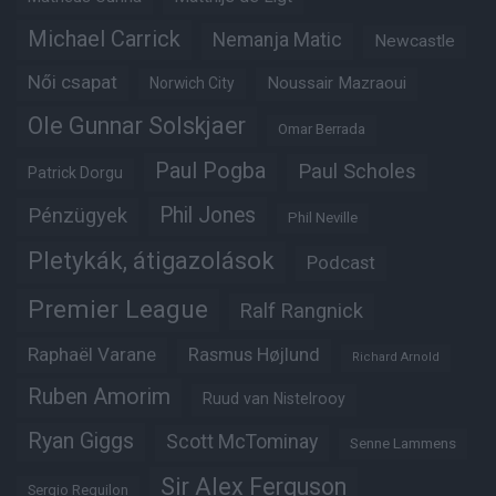
Michael Carrick
Nemanja Matic
Newcastle
Női csapat
Noussair Mazraoui
Norwich City
Ole Gunnar Solskjaer
Omar Berrada
Paul Pogba
Paul Scholes
Patrick Dorgu
Phil Jones
Pénzügyek
Phil Neville
Pletykák, átigazolások
Podcast
Premier League
Ralf Rangnick
Raphaël Varane
Rasmus Højlund
Richard Arnold
Ruben Amorim
Ruud van Nistelrooy
Ryan Giggs
Scott McTominay
Senne Lammens
Sir Alex Ferguson
Sergio Reguilon