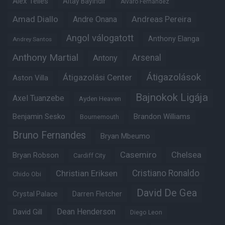
Alex Telles
Altay Bayindir
Alvaro Fernandez
Amad Diallo
Andre Onana
Andreas Pereira
Angol válogatott
Anthony Elanga
Andrey Santos
Anthony Martial
Arsenal
Antony
Átigazolások
Átigazolási Center
Aston Villa
Bajnokok Ligája
Axel Tuanzebe
Ayden Heaven
Benjamin Sesko
Brandon Williams
Bournemouth
Bruno Fernandes
Bryan Mbeumo
Casemiro
Chelsea
Bryan Robson
Cardiff City
Christian Eriksen
Cristiano Ronaldo
Chido Obi
David De Gea
Crystal Palace
Darren Fletcher
Dean Henderson
David Gill
Diego Leon