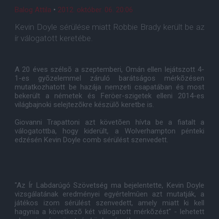
Balog Attila
•
2012. október. 06. 20:06
Kevin Doyle sérülése miatt Robbie Brady került be az
ír válogatott keretébe.
A 20 éves szélsõ a szeptemberi, Omán ellen lejátszott 4-
1-es gyõzelemmel záruló barátságos mérkõzésen
mutatkozhatott be hazája nemzeti csapatában és most
bekerült a németek és Feröer-szigetek elleni 2014-es
világbajnoki selejtezõkre készülõ keretbe is.
Giovanni Trapattoni azt követõen hívta be a fiatalt a
válogatottba, hogy kiderült, a Wolverhampton pénteki
edzésén Kevin Doyle comb sérülést szenvedett.
"Az Ír Labdarúgó Szövetség ma bejelentette, Kevin Doyle
vizsgálatának eredményei egyértelmûen azt mutatják, a
játékos izom sérülést szenvedett, amely miatt ki kell
hagynia a következõ két válogatott mérkõzést" - lehetett