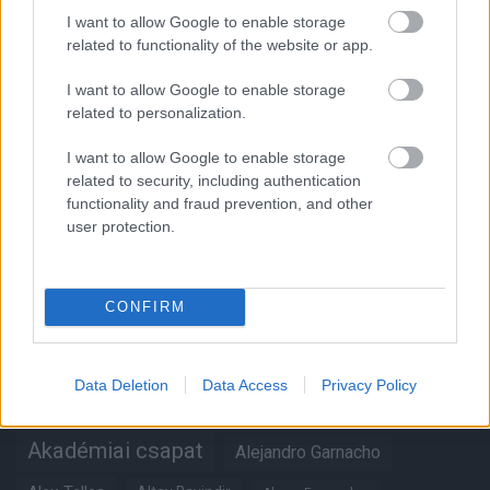
I want to allow Google to enable storage
Támogasd adományoddal
a ManUtdFanatics.hu működését!
related to functionality of the website or app.
I want to allow Google to enable storage
related to personalization.
I want to allow Google to enable storage
related to security, including authentication
functionality and fraud prevention, and other
Kapcsolódó hírek
user protection.
CONFIRM
Címkék
Data Deletion
Data Access
Privacy Policy
Aaron Wan-Bissaka
A hangadó
Akadémiai csapat
Alejandro Garnacho