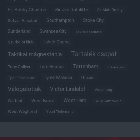
Sir Bobby Charlton
Sir Jim Ratcliffe
Sir Matt Busby
Southampton
Stoke City
Sofyan Amrabat
Sunderland
Swansea City
Szurkoló szemmel
Tahith Chong
Szurkolói klub
Tartalék csapat
Taktikai mágnestábla
Tottenham
Tom Heaton
Toby Collyer
Trófeabibliográfia
Tyrell Malacia
Utazás
Tyler Fredericson
Válogatottak
Victor Lindelöf
Visszhang
West Ham
West Brom
Watford
Willy Kambwala
Wout Weghorst
Youri Tielemans