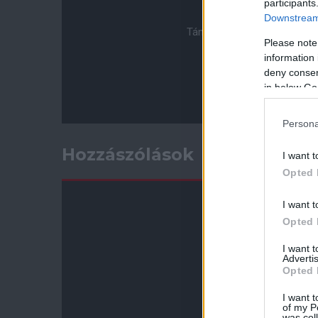
participants
Downstream 
Támogasd adományoddal a 
Please note
information 
deny consent
in below Go
Persona
Hozzászólások
I want t
Opted 
I want t
Opted 
I want 
Advertis
Opted 
I want t
of my P
was col