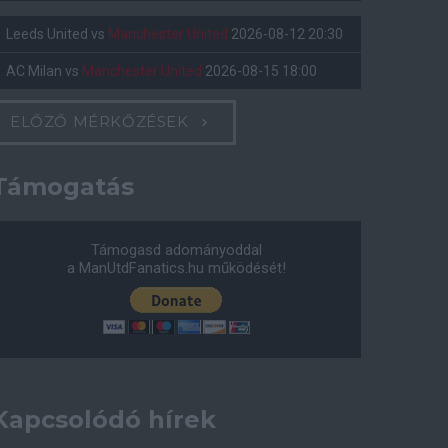
Leeds United
vs
Manchester United
2026-08-12 20:30
AC Milan
vs
Manchester United
2026-08-15 18:00
ELŐZŐ MÉRKŐZÉSEK
Támogatás
Támogasd adományoddal
a ManUtdFanatics.hu működését!
Kapcsolódó hírek