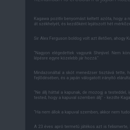
Kagawa pozitív benyomást keltett azóta, hogy a n
át székhelyét, és kezdõként lejátszott hét mérkõzé
Sir Alex Ferguson boldog volt azt illetõen, ahogy 
"Nagyon elégedettek vagyunk Shinjivel. Nem kön
lépésre egyre közelebb jár hozzá."
Mindazonáltal a skót menedzser tisztává tette,
fejlõdésében, és a japán válogatott irányító elárul
"Ne állj háttal a kapunak, de mozogj a testeddel, 
tested, hogy a kapuval szemben állj" - kezdte Kaga
"Ha nem állok a kapuval szemben, akkor nem tudok 
A 23 éves apró termetû játékos azt is felismerte,