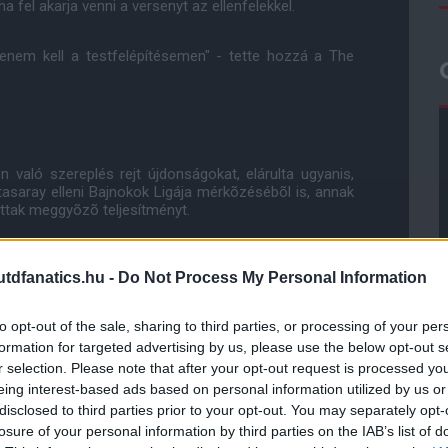
ha fel akarja venni a versenyt az ellenfelekkel.
tenem kell a testfelépítésemen" - tette hozzá a The
aló szereplés rejt újdonságokat, elárulta ugyanis,
tasaray elleni Bajnokok Ligája mérkõzésébõl is, annak
ttak meggyõzõ teljesítményt.
Szerintem az, ahogyan megnyertük azt a mérkõzést,
dfanatics.hu -
Do Not Process My Personal Information
to opt-out of the sale, sharing to third parties, or processing of your per
mben, amely azt jelenti, hogy a csapatnak nem kell
 legnagyobb különbség a Dortmunddal szemben."
formation for targeted advertising by us, please use the below opt-out s
r selection. Please note that after your opt-out request is processed y
eing interest-based ads based on personal information utilized by us or
disclosed to third parties prior to your opt-out. You may separately opt-
ube-on is!
losure of your personal information by third parties on the IAB’s list of
droidra
és
iOS-re
!