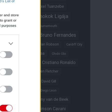
B’s List of
Átigazolások
Axel Tuanzebe
er and store
Bajnokok Ligája
Ayden Heaven
to grant or
ed purposes
Benjamin Sesko
Bournemouth
Bruno Fernandes
Brandon Williams
Bryan Mbeumo
Bryan Robson
Cardiff City
Casemiro
Chelsea
Chido Obi
Christian Eriksen
Cristiano Ronaldo
Crystal Palace
Darren Fletcher
David De Gea
David Gill
Dean Henderson
Diego Leon
Diogo Dalot
Donny van de Beek
Edinson Cavani
Ed Woodward