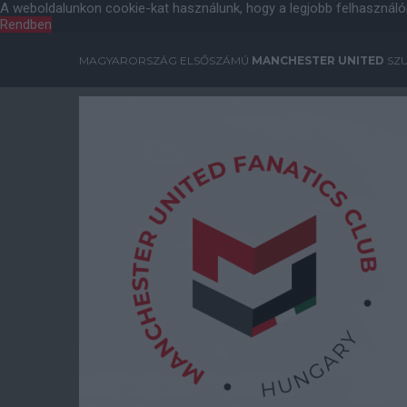
A weboldalunkon cookie-kat használunk, hogy a legjobb felhasználó
Rendben
MAGYARORSZÁG ELSŐSZÁMÚ
MANCHESTER UNITED
SZU