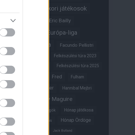
Egykori játékosok
Edzői stáb
Érdekességek
Eric Bailly
Erik ten Hag
Európa-liga
FA-kupa
Everton
Facundo Pellistri
Felkészülési túra 2022
Felkészülési túra 2023
Felkészülési túra 2024
Felkészülési túra 2025
Fred
Fulham
Felkészülési túra 2026
Gary Neville
Glazer
Hannibal Mejbri
Harry Maguire
Harry Amass
Hónap játékosa
Híres magyar Vörös Ördögök
Hónap Ördöge
Hónap legjobbja szavazás
Ifjúsági BL
Hull City
Jack Butland