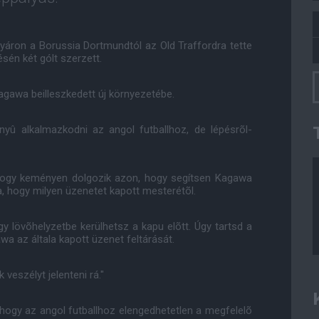
yáron a Borussia Dortmundtól az Old Traffordra tette
sén két gólt szerzett.
Kagawa beilleszkedett új környezetébe.
nyû alkalmazkodni az angol futballhoz, de lépésrõl-
 hogy keményen dolgozik azon, hogy segítsen Kagawa
ta, hogy milyen üzenetet kapott mesterétõl.
így lövõhelyzetbe kerülhetsz a kapu elõtt. Úgy tartsd a
wa az általa kapott üzenet feltárását.
veszélyt jelenteni rá."
 hogy az angol futballhoz elengedhetetlen a megfelelõ