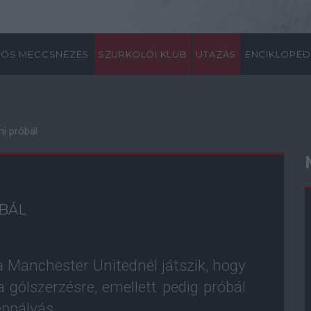
ÖS MECCSNÉZÉS
SZURKOLÓI KLUB
UTAZÁS
ENCIKLOPÉD
i próbál
BÁL
a Manchester Unitednél játszik, hogy
a gólszerzésre, emellett pedig próbál
éppályás.