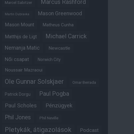
Marcus Rashford
Marcel Sabitzer
Mason Greenwood
Martin Dubravka
Mason Mount
Matheus Cunha
Michael Carrick
Matthijs de Ligt
Nemanja Matic
Newcastle
Női csapat
Norwich City
Noussair Mazraoui
Ole Gunnar Solskjaer
Omar Berrada
Paul Pogba
Patrick Dorgu
Paul Scholes
Pénzügyek
Phil Jones
Phil Neville
Pletykák, átigazolások
Podcast