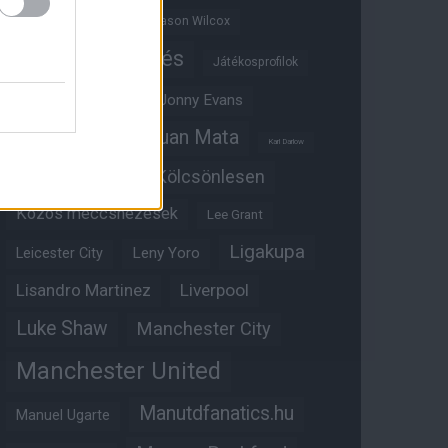
Jadon Sancho
Jason Wilcox
Játékosértékelés
Játékosprofilok
Jesse Lingard
Jonny Evans
Juan Mata
Joshua Zirkzee
Karl Darlow
Kölcsönlesen
Kobbie Mainoo
Közös meccsnézések
Lee Grant
Ligakupa
Leny Yoro
Leicester City
Lisandro Martinez
Liverpool
Luke Shaw
Manchester City
Manchester United
Manutdfanatics.hu
Manuel Ugarte