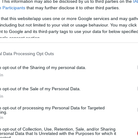
. This information may also be disclosed by us to third parties on the
IA
Participants
that may further disclose it to other third parties.
ManUtdFanatics.hu működését!
 that this website/app uses one or more Google services and may gath
including but not limited to your visit or usage behaviour. You may click 
 to Google and its third-party tags to use your data for below specifi
ogle consent section.
l Data Processing Opt Outs
o opt-out of the Sharing of my personal data.
In
o opt-out of the Sale of my Personal Data.
In
to opt-out of processing my Personal Data for Targeted
ing.
In
o opt-out of Collection, Use, Retention, Sale, and/or Sharing
ersonal Data that Is Unrelated with the Purposes for which it
lected.