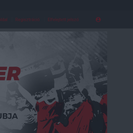
ldal
Regisztráció
Elfelejtett jelszó