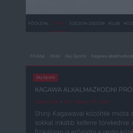
FŐOLDAL
HÍREK
SZEZON 2025/26
KLUB
KÖZ
Főoldal
Hírek
Sky Sports
Kagawa alkalmazkodn
Sky Sports
KAGAWA ALKALMAZKODNI PRÓ
Lakner Péter
•
2012. október. 09. 12:30
Shinji Kagawaval közölték mióta 
sokkal inkább kellene törekednie 
fizikálisan is erõsödni a japán köz