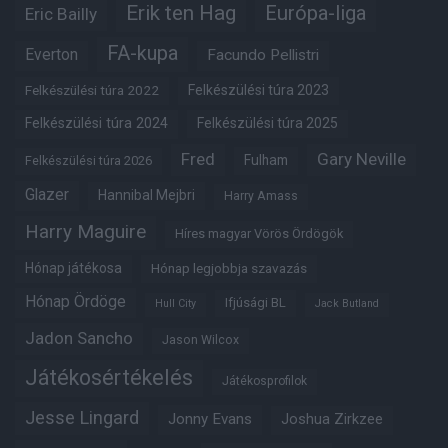
Erik ten Hag
Európa-liga
Eric Bailly
FA-kupa
Everton
Facundo Pellistri
Felkészülési túra 2022
Felkészülési túra 2023
Felkészülési túra 2024
Felkészülési túra 2025
Fred
Gary Neville
Fulham
Felkészülési túra 2026
Glazer
Hannibal Mejbri
Harry Amass
Harry Maguire
Híres magyar Vörös Ördögök
Hónap játékosa
Hónap legjobbja szavazás
Hónap Ördöge
Ifjúsági BL
Hull City
Jack Butland
Jadon Sancho
Jason Wilcox
Játékosértékelés
Játékosprofilok
Jesse Lingard
Jonny Evans
Joshua Zirkzee