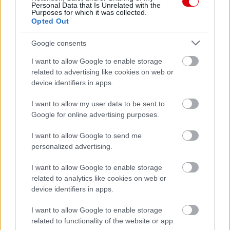
Personal Data that Is Unrelated with the
Purposes for which it was collected.
Opted Out
Paris Saint-Germain
vs
Google consents
Manchester United
I want to allow Google to enable storage
Felkészülési szezon 4. mérkőzés
related to advertising like cookies on web or
Nya Ullevi, Göteborg
device identifiers in apps.
2026-08-08 17:00
I want to allow my user data to be sent to
1 nap 12 óra 16 perc 1 másodperc
Google for online advertising purposes.
I want to allow Google to send me
Leeds United
vs
Manchester United
2026-08-12 20:30
personalized advertising.
AC Milan
vs
Manchester United
2026-08-15 18:00
I want to allow Google to enable storage
related to analytics like cookies on web or
ELŐZŐ MÉRKŐZÉSEK
device identifiers in apps.
I want to allow Google to enable storage
Támogatás
related to functionality of the website or app.