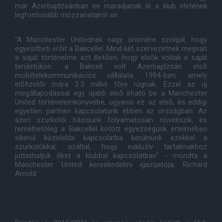
már Azerbajdzsánban se maradjanak le a klub életének
legfontosabb mozzanatairól se.
"A Manchester Unitednek nagy örömére szolgál, hogy
egyesítheti erõit a Bakcellel. Mind két szervezetnek megvan
a saját történelme azt illetõen, hogy elsõk voltak a saját
területükön: a Bakcell volt Azerbajdzsán elsõ
mobiltelekommunikációs vállalata 1994-ben, amely
elõfizetõi mára 2.5 millió fõre rúgnak. Ezzel az új
megállapodással egy újabb elsõ írható be a Manchester
United történelemkönyvébe, ugyanis ez az elsõ, és eddigi
egyetlen partneri kapcsolatunk ebben az országban. Az
azeri szurkolói bázisunk folyamatosan növekszik, és
remélhetõleg a Bakcellel kötött egyezségünk értelmében
sikerül közelebbi kapcsolatba kerülnünk ezekkel a
szurkolókkal, azáltal, hogy exkluzív tartalmakhoz
juttathatjuk õket a klubbal kapcsolatban" - mondta a
Manchester United kereskedelmi igazgatója, Richard
Arnold.