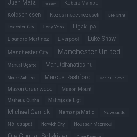
Juan Mata
Kobbie Mainoo
Karl Darlow
Kölcsönlesen
Közös meccsnézések
Lee Grant
Ligakupa
Leny Yoro
Leicester City
Luke Shaw
Lisandro Martinez
Liverpool
Manchester United
Manchester City
Manutdfanatics.hu
Manuel Ugarte
Marcus Rashford
Marcel Sabitzer
Martin Dubravka
Mason Greenwood
Mason Mount
Matheus Cunha
Matthijs de Ligt
Michael Carrick
Nemanja Matic
Newcastle
Női csapat
Noussair Mazraoui
Norwich City
Ole Gunnar Solskjaer
Omar Berrada