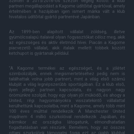
Szintén a 2015/2016-os szezon végéig kötött a klub
partneri megállapodást a Kagome üdítõital gyártóval, amely
értelmében a hazájában igen ismert márka vált a klub
hivatalos üdítõital gyártó partnerévé Japánban.
Az 1899-ben alapított vállalat zöldség, illetve
gyümölcsalapú italaival olyan fogyasztókat céloz meg, akik
az egészséges és aktív életmód hívei. Piacán a Kagome
piacvezetõ vállalat, akik italaik mellett többek között
ketchupot is gyártanak például.
"A Kagome termékei az egészséget, és a jólétet
szimbolizálják, ennek megismertetéséhez pedig nem is
találhattak volna jobb partnert, mint a világ elsõ számú
klubját a világ legnépszerûbb sportágában. Ez a klub elsõ,
ilyen jellegû partneri kapcsolata, és nagyon nagy
örömünkre szolgál, hogy egy olyan jól mûködõ, és ahogy a
United, régi hagyományokra visszatekintõ vállalattal
kerülhettünk kapcsolatba, mint a Kagome, amely több mint
100 éves múlttal rendelkezik. A Manchester United
majdnem 4 millió szurkolóval rendelkezik Japában, és
bármikor az országba látogatunk, elmondhatatlan
fogadtatásban van részünk. Remélem, hogy az összes
ottani szurkolónk támogatni fogja ezt az újabb klubbal