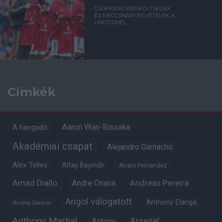
CSÖKKENŐ BÉRKÖLTSÉGEK
ÉS MECCSNAPI BEVÉTELEK A
UNITEDNÉL
Címkék
Aaron Wan-Bissaka
A hangadó
Akadémiai csapat
Alejandro Garnacho
Alex Telles
Altay Bayindir
Alvaro Fernandez
Amad Diallo
Andre Onana
Andreas Pereira
Angol válogatott
Anthony Elanga
Andrey Santos
Anthony Martial
Arsenal
Antony