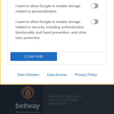
I want to allow Google to enable storage
related to personalization.
Támogasd adományoddal
a ManUtdFanatics.hu működését!
I want to allow Google to enable storage
related to security, including authentication
functionality and fraud prevention, and other
user protection.
Kapcsolódó hírek
CONFIRM
PÉNZÜGYEK
Data Deletion
Data Access
Privacy Policy
HIVATALOS: MEGVAN A
UNITED ÚJ EDZŐMEZ
SZPONZORA