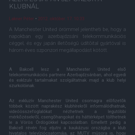
KLUBNÁL
Lakner Péter
•
2012. október. 17. 10:33
A Manchester United örömmel jelentheti be, hogy a
napokban egy azerbajdzsáni telekommunikációs
céggel, és egy japán illetõségû üdítõital gyártóval is
három éves szponzori megállapodást kötött.
A Bakcell lesz a Manchester United elsõ
telekommunikációs partnere Azerbajdzsánban, ahol egyedi
és exklzuív tartalmakat szolgáltatnak majd a klub helyi
szurkolóinak.
Az exkluzív Manchester United csomagra elõfizetõk
többek között naprakész klubhírekrõl informálódhatnak,
videóösszefoglalókat nézhetnek a legutóbbi
mérkõzésekrõl, csengõhangokat és háttérképet tölthetnek
le a Vörös Ördögökkel kapcsolatban. Emellett pedig a
Bakcell révén fog eljutni a kaukázusi országba a klub
hivatalos televíziócsatornája, az MUTV mûsora is, hogy