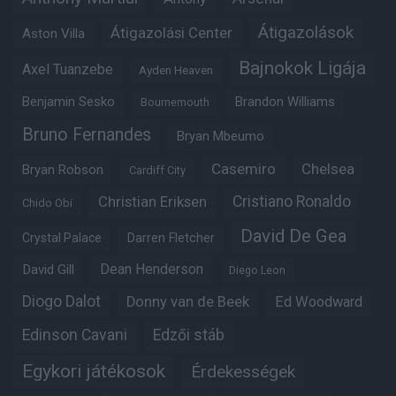
Átigazolások
Átigazolási Center
Aston Villa
Bajnokok Ligája
Axel Tuanzebe
Ayden Heaven
Benjamin Sesko
Brandon Williams
Bournemouth
Bruno Fernandes
Bryan Mbeumo
Casemiro
Chelsea
Bryan Robson
Cardiff City
Christian Eriksen
Cristiano Ronaldo
Chido Obi
David De Gea
Crystal Palace
Darren Fletcher
Dean Henderson
David Gill
Diego Leon
Diogo Dalot
Donny van de Beek
Ed Woodward
Edinson Cavani
Edzői stáb
Egykori játékosok
Érdekességek