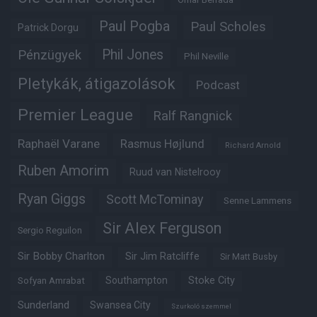
Paul Pogba
Paul Scholes
Patrick Dorgu
Phil Jones
Pénzügyek
Phil Neville
Pletykák, átigazolások
Podcast
Premier League
Ralf Rangnick
Raphaël Varane
Rasmus Højlund
Richard Arnold
Ruben Amorim
Ruud van Nistelrooy
Ryan Giggs
Scott McTominay
Senne Lammens
Sir Alex Ferguson
Sergio Reguilon
Sir Bobby Charlton
Sir Jim Ratcliffe
Sir Matt Busby
Southampton
Stoke City
Sofyan Amrabat
Sunderland
Swansea City
Szurkoló szemmel