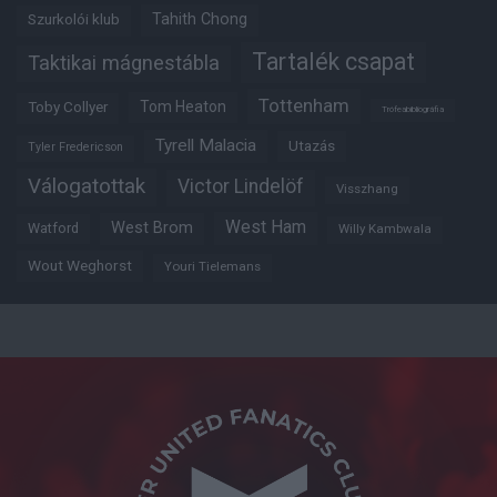
Tahith Chong
Szurkolói klub
Tartalék csapat
Taktikai mágnestábla
Tottenham
Tom Heaton
Toby Collyer
Trófeabibliográfia
Tyrell Malacia
Utazás
Tyler Fredericson
Válogatottak
Victor Lindelöf
Visszhang
West Ham
West Brom
Watford
Willy Kambwala
Wout Weghorst
Youri Tielemans