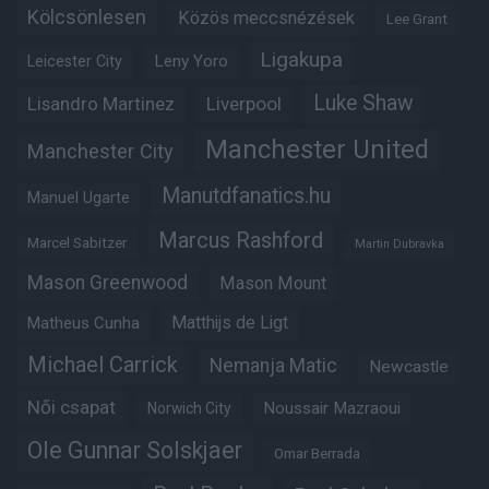
Kölcsönlesen
Közös meccsnézések
Lee Grant
Ligakupa
Leny Yoro
Leicester City
Luke Shaw
Lisandro Martinez
Liverpool
Manchester United
Manchester City
Manutdfanatics.hu
Manuel Ugarte
Marcus Rashford
Marcel Sabitzer
Martin Dubravka
Mason Greenwood
Mason Mount
Matheus Cunha
Matthijs de Ligt
Michael Carrick
Nemanja Matic
Newcastle
Női csapat
Noussair Mazraoui
Norwich City
Ole Gunnar Solskjaer
Omar Berrada