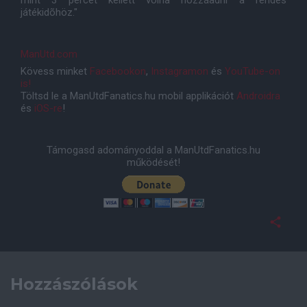
mint 3 percet kellett volna hozzáadni a rendes
játékidõhöz."
ManUtd.com
Kövess minket
Facebookon
,
Instagramon
és
YouTube-on
is!
Töltsd le a ManUtdFanatics.hu mobil applikációt
Androidra
és
iOS-re
!
Támogasd adományoddal a ManUtdFanatics.hu
működését!
Hozzászólások