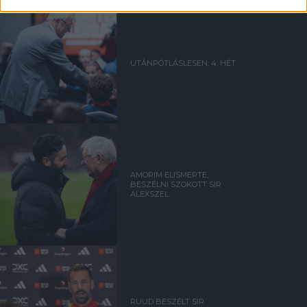
UTÁNPÓTLÁSLESEN: 4. HÉT
AMORIM ELISMERTE,
BESZÉLNI SZOKOTT SIR
ALEXSZEL
RUUD BESZÉLT SIR