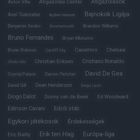
Átigazolások
Átigazolási Center
Aston Villa
Bajnokok Ligája
Axel Tuanzebe
Ayden Heaven
Benjamin Sesko
Brandon Williams
Bournemouth
Bruno Fernandes
Bryan Mbeumo
Casemiro
Chelsea
Bryan Robson
Cardiff City
Christian Eriksen
Cristiano Ronaldo
Chido Obi
David De Gea
Crystal Palace
Darren Fletcher
Dean Henderson
David Gill
Diego Leon
Diogo Dalot
Donny van de Beek
Ed Woodward
Edinson Cavani
Edzői stáb
Egykori játékosok
Érdekességek
Erik ten Hag
Európa-liga
Eric Bailly