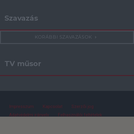
Szavazás
KORÁBBI SZAVAZÁSOK
TV műsor
Impresszum
Kapcsolat
Szerzői jog
Adatvédelmi irányelv
Felhasználói feltételek