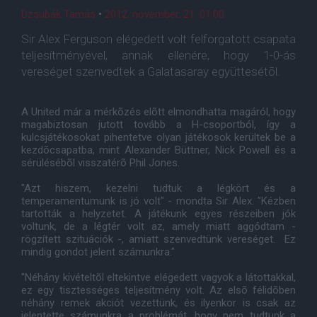
Dzsubák Tamás
•
2012. november. 21. 01:00
Sir Alex Ferguson elégedett volt felforgatott csapata
teljesítményével, annak ellenére, hogy 1-0-ás
vereséget szenvedtek a Galatasaray együttesétõl.
A United már a mérkõzés elõtt elmondhatta magáról, hogy
magabiztosan jutott tovább a H-csoportból, így a
kulcsjátékosokat pihentetve olyan játékosok kerültek be a
kezdõcsapatba, mint Alexander Büttner, Nick Powell és a
sérülésébõl visszatérõ Phil Jones.
"Azt hiszem, kezelni tudtuk a légkört és a
temperamentumunk is jó volt" - mondta Sir Alex. "Kézben
tartották a helyzetet. A játékunk egyes részeiben jók
voltunk, de a légtér volt az, amely miatt aggódtam -
rögzített szituációk -, amiatt szenvedtünk vereséget. Ez
mindig gondot jelent számunkra."
"Néhány kivételtõl eltekintve elégedett vagyok a látottakkal,
ez egy tisztességes teljesítmény volt. Az elsõ félidõben
néhány remek akciót vezettünk, és ilyenkor is csak az
jelentette számunkra a problémát, hogy nem tudtunk a