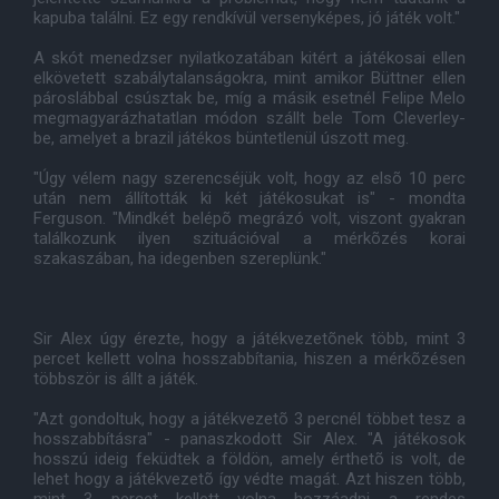
kapuba találni. Ez egy rendkívül versenyképes, jó játék volt."
A skót menedzser nyilatkozatában kitért a játékosai ellen
elkövetett szabálytalanságokra, mint amikor Büttner ellen
pároslábbal csúsztak be, míg a másik esetnél Felipe Melo
megmagyarázhatatlan módon szállt bele Tom Cleverley-
be, amelyet a brazil játékos büntetlenül úszott meg.
"Úgy vélem nagy szerencséjük volt, hogy az elsõ 10 perc
után nem állították ki két játékosukat is" - mondta
Ferguson. "Mindkét belépõ megrázó volt, viszont gyakran
találkozunk ilyen szituációval a mérkõzés korai
szakaszában, ha idegenben szereplünk."
Sir Alex úgy érezte, hogy a játékvezetõnek több, mint 3
percet kellett volna hosszabbítania, hiszen a mérkõzésen
többször is állt a játék.
"Azt gondoltuk, hogy a játékvezetõ 3 percnél többet tesz a
hosszabbításra" - panaszkodott Sir Alex. "A játékosok
hosszú ideig feküdtek a földön, amely érthetõ is volt, de
lehet hogy a játékvezetõ így védte magát. Azt hiszen több,