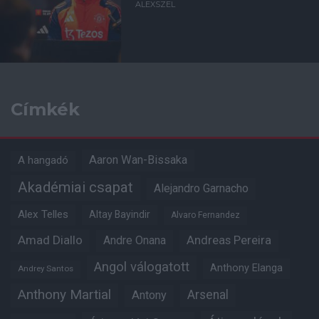
ALEXSZEL
Címkék
Aaron Wan-Bissaka
A hangadó
Akadémiai csapat
Alejandro Garnacho
Alex Telles
Altay Bayindir
Alvaro Fernandez
Amad Diallo
Andre Onana
Andreas Pereira
Angol válogatott
Anthony Elanga
Andrey Santos
Anthony Martial
Arsenal
Antony