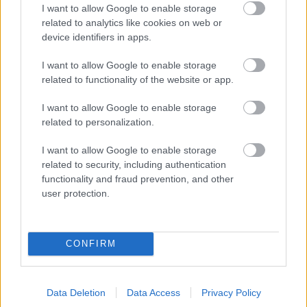
I want to allow Google to enable storage
Támogasd adományoddal
a ManUtdFanatics.hu működését!
related to analytics like cookies on web or
device identifiers in apps.
I want to allow Google to enable storage
related to functionality of the website or app.
I want to allow Google to enable storage
related to personalization.
Kapcsolódó hírek
I want to allow Google to enable storage
related to security, including authentication
SIR ALEX FERGUSON
functionality and fraud prevention, and other
user protection.
FLETCHER "SZÜRREÁLIS"
HETÉRŐL, BRUNORÓL ÉS A
CONFIRM
POZITIVITÁS
VISSZAHOZÁSÁRÓL
Data Deletion
Data Access
Privacy Policy