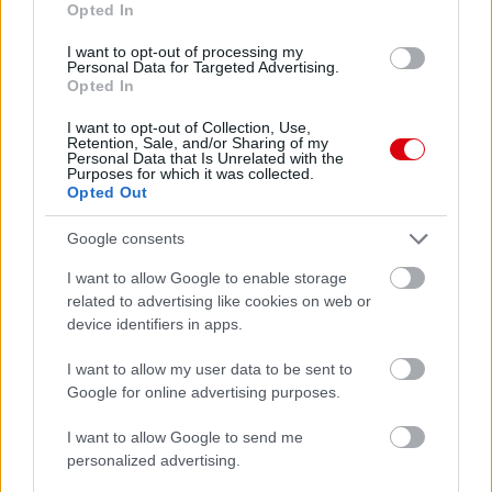
Opted In
Paris Saint-Germain
vs
I want to opt-out of processing my
Manchester United
Personal Data for Targeted Advertising.
Opted In
Felkészülési szezon 4. mérkőzés
I want to opt-out of Collection, Use,
Nya Ullevi, Göteborg
Retention, Sale, and/or Sharing of my
2026-08-08 17:00
Personal Data that Is Unrelated with the
Purposes for which it was collected.
Opted Out
1 nap 0 óra 26 perc 53 másodperc
Google consents
Leeds United
vs
Manchester United
2026-08-12 20:30
I want to allow Google to enable storage
related to advertising like cookies on web or
AC Milan
vs
Manchester United
2026-08-15 18:00
device identifiers in apps.
ELŐZŐ MÉRKŐZÉSEK
I want to allow my user data to be sent to
Google for online advertising purposes.
Támogatás
I want to allow Google to send me
personalized advertising.