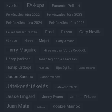
FA-kupa
Everton
Facundo Pellistri
Felkészülési túra 2022
Felkészülési túra 2023
Felkészülési túra 2024
Felkészülési túra 2025
Fred
Gary Neville
Fulham
Felkészülési túra 2026
Glazer
Hannibal Mejbri
Harry Amass
Harry Maguire
Híres magyar Vörös Ördögök
Hónap játékosa
Hónap legjobbja szavazás
Hónap Ördöge
Ifjúsági BL
Hull City
Jack Butland
Jadon Sancho
Jason Wilcox
Játékosértékelés
Játékosprofilok
Jesse Lingard
Jonny Evans
Joshua Zirkzee
Juan Mata
Kobbie Mainoo
Karl Darlow