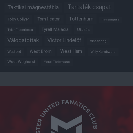
Tartalék csapat
Taktikai mágnestábla
Tottenham
Tom Heaton
Toby Collyer
Trófeabibliográfia
Tyrell Malacia
Utazás
Tyler Fredericson
Válogatottak
Victor Lindelöf
Visszhang
West Ham
West Brom
Watford
Willy Kambwala
Wout Weghorst
Youri Tielemans