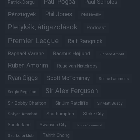
Paul Pogba
Paul Scholes
Patrick Dorgu
Phil Jones
Pénzügyek
Phil Neville
Pletykák, átigazolások
Podcast
Premier League
Ralf Rangnick
Raphaël Varane
Rasmus Højlund
Richard Arnold
Ruben Amorim
Ruud van Nistelrooy
Ryan Giggs
Scott McTominay
Senne Lammens
Sir Alex Ferguson
Sergio Reguilon
Sir Bobby Charlton
Sir Jim Ratcliffe
Sir Matt Busby
Southampton
Stoke City
Sofyan Amrabat
Sunderland
Swansea City
Szurkoló szemmel
Tahith Chong
Szurkolói klub