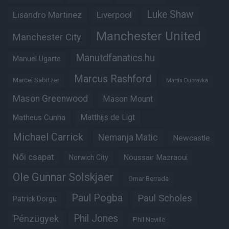
Luke Shaw
Lisandro Martinez
Liverpool
Manchester United
Manchester City
Manutdfanatics.hu
Manuel Ugarte
Marcus Rashford
Marcel Sabitzer
Martin Dubravka
Mason Greenwood
Mason Mount
Matheus Cunha
Matthijs de Ligt
Michael Carrick
Nemanja Matic
Newcastle
Női csapat
Noussair Mazraoui
Norwich City
Ole Gunnar Solskjaer
Omar Berrada
Paul Pogba
Paul Scholes
Patrick Dorgu
Phil Jones
Pénzügyek
Phil Neville