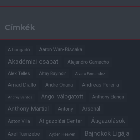
Címkék
Aaron Wan-Bissaka
A hangadó
Akadémiai csapat
Alejandro Garnacho
Alex Telles
Altay Bayindir
Alvaro Fernandez
Amad Diallo
Andre Onana
Andreas Pereira
Angol válogatott
Anthony Elanga
Andrey Santos
Anthony Martial
Arsenal
Antony
Átigazolások
Átigazolási Center
Aston Villa
Bajnokok Ligája
Axel Tuanzebe
Ayden Heaven