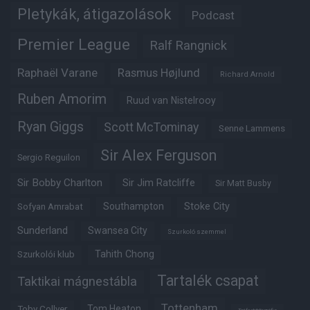
Pletykák, átigazolások
Podcast
Premier League
Ralf Rangnick
Raphaël Varane
Rasmus Højlund
Richard Arnold
Ruben Amorim
Ruud van Nistelrooy
Ryan Giggs
Scott McTominay
Senne Lammens
Sir Alex Ferguson
Sergio Reguilon
Sir Bobby Charlton
Sir Jim Ratcliffe
Sir Matt Busby
Southampton
Stoke City
Sofyan Amrabat
Sunderland
Swansea City
Szurkoló szemmel
Tahith Chong
Szurkolói klub
Tartalék csapat
Taktikai mágnestábla
Tottenham
Tom Heaton
Toby Collyer