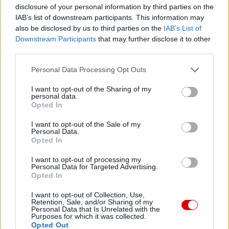
disclosure of your personal information by third parties on the
IAB’s list of downstream participants. This information may
also be disclosed by us to third parties on the
IAB’s List of
Downstream Participants
that may further disclose it to other
third parties.
Please note that this website/app uses one or more Google
Personal Data Processing Opt Outs
services and may gather and store information including but
not limited to your visit or usage behaviour. You may click to
I want to opt-out of the Sharing of my
personal data.
grant or deny consent to Google and its third-party tags to
Opted In
use your data for below specified purposes in below Google
consent section.
I want to opt-out of the Sale of my
Personal Data.
Opted In
I want to opt-out of processing my
Personal Data for Targeted Advertising.
Opted In
I want to opt-out of Collection, Use,
Retention, Sale, and/or Sharing of my
Personal Data that Is Unrelated with the
Purposes for which it was collected.
Opted Out