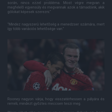
során, nincs ezzel probléma. Most végre megvan a
megfelelõ egyensúly és megvannak azok a támadóink, akik
gólokat képesek szerezni."
"Mindez nagyszerû lehetõség a menedzser számára, mert
így több variációs lehetõsége van."
Rooney nagyon várja, hogy visszatérhessen a pályára és
reméli, mindezt gyõztes meccsen teszi meg.