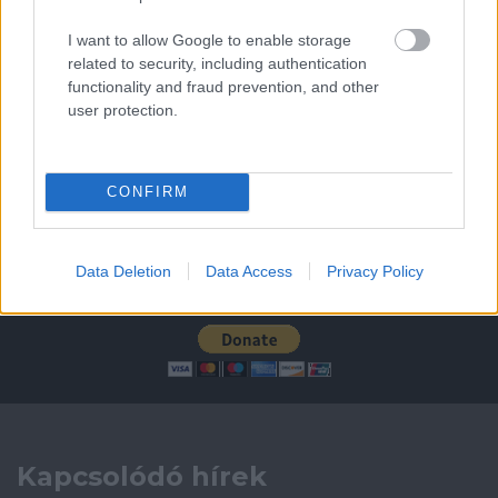
Leeds United
vs
Manchester United
2026-08-12 20:30
I want to allow Google to enable storage
related to security, including authentication
AC Milan
vs
Manchester United
2026-08-15 18:00
functionality and fraud prevention, and other
user protection.
ELŐZŐ MÉRKŐZÉSEK
CONFIRM
Támogatás
Data Deletion
Data Access
Privacy Policy
Támogasd adományoddal
a ManUtdFanatics.hu működését!
Kapcsolódó hírek