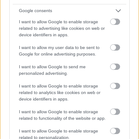
Google consents
I want to allow Google to enable storage
related to advertising like cookies on web or
device identifiers in apps.
I want to allow my user data to be sent to
Google for online advertising purposes.
Meccs Center
I want to allow Google to send me
personalized advertising.
Paris Saint-Germain
vs
I want to allow Google to enable storage
Manchester United
related to analytics like cookies on web or
device identifiers in apps.
Felkészülési szezon 4. mérkőzés
Nya Ullevi, Göteborg
I want to allow Google to enable storage
2026-08-08 17:00
related to functionality of the website or app.
1 nap 15 óra 49 perc 34 másodperc
I want to allow Google to enable storage
related to personalization.