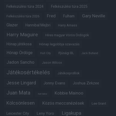
Felkészülési túra 2024
Felkészülési túra 2025
Fred
Gary Neville
Fulham
Felkészülési túra 2026
Glazer
Hannibal Mejbri
Harry Amass
Harry Maguire
Híres magyar Vörös Ördögök
Hónap játékosa
Hónap legjobbja szavazás
Hónap Ördöge
Ifjúsági BL
Hull City
Jack Butland
Jadon Sancho
Jason Wilcox
Játékosértékelés
Játékosprofilok
Jesse Lingard
Jonny Evans
Joshua Zirkzee
Juan Mata
Kobbie Mainoo
Karl Darlow
Kölcsönlesen
Közös meccsnézések
Lee Grant
Ligakupa
Leny Yoro
Leicester City