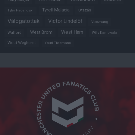
Trófeabibliográfia
Tyrell Malacia
Utazás
Tyler Fredericson
Válogatottak
Victor Lindelöf
Visszhang
West Ham
West Brom
Watford
Willy Kambwala
Wout Weghorst
Youri Tielemans