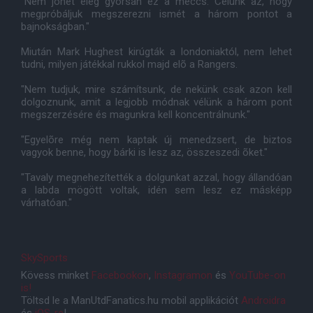
"Nem jöhet elég gyorsan ez a meccs. Célunk az, hogy
megpróbáljuk megszerezni ismét a három pontot a
bajnokságban."
Miután Mark Hughest kirúgták a londoniaktól, nem lehet
tudni, milyen játékkal rukkol majd elõ a Rangers.
"Nem tudjuk, mire számítsunk, de nekünk csak azon kell
dolgoznunk, amit a legjobb módnak vélünk a három pont
megszerzésére és magunkra kell koncentrálnunk."
"Egyelõre még nem kaptak új menedzsert, de biztos
vagyok benne, hogy bárki is lesz az, összeszedi õket."
"Tavaly megnehezítették a dolgunkat azzal, hogy állandóan
a labda mögött voltak, idén sem lesz ez másképp
várhatóan."
SkySports
Kövess minket
Facebookon
,
Instagramon
és
YouTube-on
is!
Töltsd le a ManUtdFanatics.hu mobil applikációt
Androidra
és
iOS-re
!