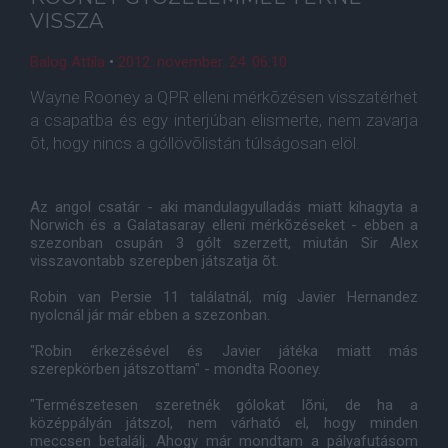
VISSZA
Balog Attila
•
2012. november. 24. 06:10
Wayne Rooney a QPR elleni mérkõzésen visszatérhet
a csapatba és egy interjúban elismerte, nem zavarja
õt, hogy nincs a góllövõlistán túlságosan elöl.
Az angol csatár - aki mandulagyulladás miatt kihagyta a
Norwich és a Galatasaray elleni mérkõzéseket - ebben a
szezonban csupán 3 gólt szerzett, miután Sir Alex
visszavontabb szerepben játszatja õt.
Robin van Persie 11 találatnál, míg Javier Hernandez
nyolcnál jár már ebben a szezonban.
"Robin érkezésével és Javier játéka miatt más
szerepkörben játszottam" - mondta Rooney.
"Természetesen szeretnék gólokat lõni, de ha a
középpályán játszol, nem várható el, hogy minden
meccsen betalálj. Ahogy már mondtam a pályafutásom