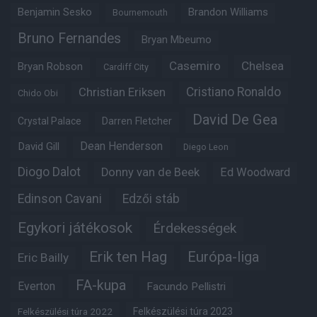
Benjamin Sesko
Brandon Williams
Bournemouth
Bruno Fernandes
Bryan Mbeumo
Casemiro
Chelsea
Bryan Robson
Cardiff City
Christian Eriksen
Cristiano Ronaldo
Chido Obi
David De Gea
Crystal Palace
Darren Fletcher
Dean Henderson
David Gill
Diego Leon
Diogo Dalot
Donny van de Beek
Ed Woodward
Edinson Cavani
Edzői stáb
Egykori játékosok
Érdekességek
Erik ten Hag
Európa-liga
Eric Bailly
FA-kupa
Everton
Facundo Pellistri
Felkészülési túra 2022
Felkészülési túra 2023