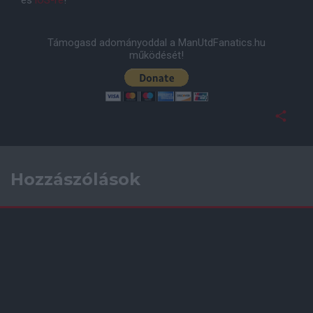
Támogasd adományoddal a ManUtdFanatics.hu
működését!
Hozzászólások